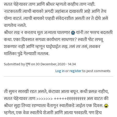
सतत चेहेऱ्यावर ताण आणि श्रीधर म्हणतो काहीच ताण नाही.
नाटकातली त्याची बायको अगदी जहांबाज दाखवली आहे आणि तेच
योग्य वाटतं. त्याची बायको एव्हडी संवेदनशील असती तर ते दोघे असे
वागलेच नसते.
श्रीधर लग्न न करताच मूल जन्माला घालणार
यांनी तर फारच बदलली
कथा. एका दिवसात सगळा कार्यभाग साधणार? स्वाती पोट लपवू
शकणार नाही आणि म्हणून घाईघाईत लग्न. तसं तर तसं, लवकर
मालिका पुढे गेल्याशी मतलब.
Submitted by
तृषा
on 30 December, 2020 - 14:34
Log in
or
register
to post comments
ती सुमन सारखी रडत असते, कंटाळा आला बघून. कधी प्रसन्न नाहीच,
सतत चेहेऱ्यावर ताण >>>>>>> +++++१११११११११ अस वाटत की
श्रीधर सुद्दा तिच्या रडण्याला वैतागून स्वातीकडे जाईल एक दिवस.
म्हणेल, एक वेळ स्वातीचे शेजारी आणि आत्या परवडली. पण हिच