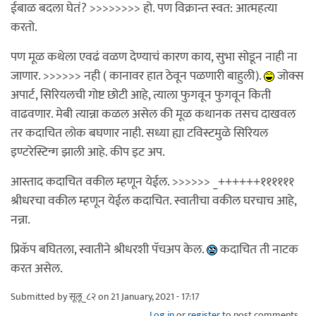
ईबाळ बदला घेतं? >>>>>>>> हो. पण विक्रान्त स्वत: आत्महत्या
करतो.
पण मूळ कथेला एवढं वळण देण्याचं कारण काय, सुभा सोडून नाही ना
जाणार. >>>>>> नही ( कानावर हात ठेवून पळणारी बाहुली).
जोक्स
अपार्ट, सिरियलची गोष्ट छोटी आहे, त्याला फुगवून फुगवून किती
वाढवणार. मेबी त्यान्ना कळल असेल की मूळ कथानक तसच दाखवल
तर कदाचित लोक बघणार नाही. सध्या ह्या टविस्टमुळे सिरियल
इण्टरेस्टिन्ग झाली आहे. कीप इट अप.
आस्ताद कदाचित वकील म्हणून येईल. >>>>>> _++++++११११११
श्रीधरचा वकील म्हणून येईल कदाचित. स्वातीचा वकील घरचाच आहे,
नन्ना.
प्रि़कॅप बघितला, स्वातीने श्रीधरशी पॅचअप केल.
कदाचित ती नाटक
करत असेल.
Submitted by
सूलू_८२
on 21 January, 2021 - 17:17
Log in
or
register
to post comments