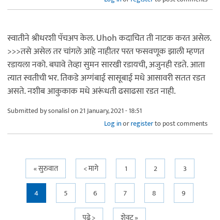
स्वातीने श्रीधरशी पॅचअप केल. Uhoh कदाचित ती नाटक करत असेल.
>>>तसे असेल तर चांगले आहे नाहीतर परत फसवणूक झाली म्हणत
रडायला नको. बघावे तेव्हा सुमन सारखी रडायची, अजुनही रडते. आता
त्यात स्वतीची भर. तिकडे अग्गंबाई सासूबाई मधे आसावरी सतत रडत
असते. नशीब आकुकाक मधे अरूंधती ढसाढसा रडत नाही.
Submitted by
sonalisl
on 21 January, 2021 - 18:51
Log in
or
register
to post comments
Pages
« सुरुवात
< मागे
1
2
3
4
5
6
7
8
9
पुढे >
शेवट »