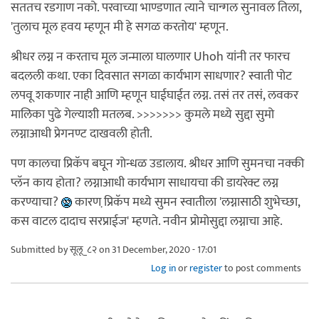
सततच रडगाण नको. परवाच्या भाण्डणात त्याने चान्गल सुनावल तिला,
'तुलाच मूल हवय म्हणून मी हे सगळ करतोय' म्हणून.
श्रीधर लग्न न करताच मूल जन्माला घालणार Uhoh यांनी तर फारच
बदलली कथा. एका दिवसात सगळा कार्यभाग साधणार? स्वाती पोट
लपवू शकणार नाही आणि म्हणून घाईघाईत लग्न. तसं तर तसं, लवकर
मालिका पुढे गेल्याशी मतलब. >>>>>>> कुमले मध्ये सुद्दा सुमो
लग्नाआधी प्रेगनण्ट दाखवली होती.
पण कालचा प्रिकॅप बघून गोन्धळ उडालाय. श्रीधर आणि सुमनचा नक्की
प्लॅन काय होता? लग्नाआधी कार्यभाग साधायचा की डायरेक्ट लग्न
करण्याचा?
कारण प्रि़कॅप मध्ये सुमन स्वातीला 'लग्नासाठी शुभेच्छा,
कस वाटल दादाच सरप्राईज' म्हणते. नवीन प्रोमोसुद्दा लग्नाचा आहे.
Submitted by
सूलू_८२
on 31 December, 2020 - 17:01
Log in
or
register
to post comments