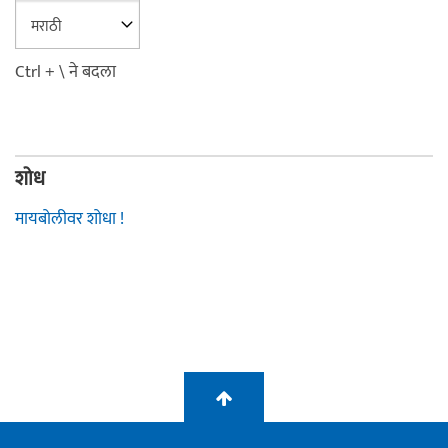
Ctrl + \ ने बदला
शोध
मायबोलीवर शोधा !