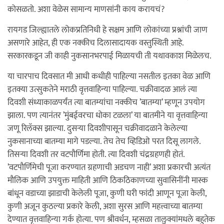
कोसळतो. अशा वेळेस सामान्य माणसांनी काय करायचं?
रायगड जिल्ह्यातले लोकप्रतिनिधी हे सक्षम आणि लोकांच्या प्रश्नांची जाण
असणारे आहेत, ही एक नक्कीच दिलासादायक वस्तुस्थिती आहे.
सरकारकडून जी काही नुकसानभरपाई मिळायची ती यथावकाश मिळेलच.
या चारपाच दिवसात मी आधी कधीही पाहिल्या नसतील इतका वेळ आणि
इतक्या उत्सुकतेने मराठी वृत्तवाहिन्या पाहिल्या. चक्रीवादळ आलं त्या
दिवशी संध्याकाळपर्यंत त्या बातम्यांचा नक्कीच ’बातम्या’ म्हणून उपयोग
झाला. पण त्यानंतर ’मुंबईवरचा धोका टळला’ या बातमीने या वृत्तवाहिन्या
जणू रिलॅक्स झाल्या. दुसर्‍या दिवशीपासून चक्रीवादळाने केलेल्या
नुकसानाच्या बातम्या मागे पडल्या. तेच तेच व्हिडिओ परत दिसू लागले.
तिसर्‍या दिवशी तर वटपौर्णिमा होती. त्या दिवशी चंद्रग्रहणही होतं.
’वटपौर्णिमेची पूजा करण्यात ग्रहणाची अडचण नाही’ अशा प्रकारची अत्यंत
मौलिक आणि उपयुक्त माहिती आणि ठिकठिकाणच्या सुवासिनींनी मास्क
बांधून वडाच्या झाडाची केलेली पूजा, कुणी घरी फांदी आणून पूजा केली,
कुणी अजून कुठल्या प्रकारे केली, अशा सुरस आणि महत्त्वाच्या बातम्या
देण्यात वृत्तवाहिन्या गर्क होत्या. पण श्रीवर्धन, म्हसळा तालुक्यांमधले बहुतेक