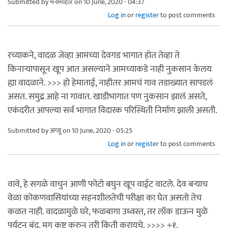
Submitted by
मनीमोहोर
on 10 June, 2020 - 04:37
Log in
or
register
to post comments
रच्याकने, वादळ जेव्हा आमच्या देवगड भागात होत तेव्हा ते
किनाऱ्यापासून खूप आत असल्याने आमच्याकडे नाही नुकसान केलय
ह्या वादळाने. >>> हो हेमाताई, नाहीतर आमचं गाव तडाख्यात सापडलं
असत. समुद्र आहे ना गावात. खाडीभागात पण नुकसान झालं असते,
एकंदरीत आपल्या सर्व भागात विदारक परिस्थिती निर्माण झाली असती.
Submitted by
अन्जू
on 10 June, 2020 - 05:25
Log in
or
register
to post comments
वावे, हे सगळे वाचुन आणी फोटो बघुन खूप वाईट वाटले. देव बर्‍याच
वेळा कोकणवासियांच्या सहनशीलतेची परीक्षा का घेत असतो तेच
कळत नाही. वादळामुळे घरे, फळबागा उध्वस्त, तर लॉक डाऊन मुळे
पर्यटन बंद. मग कष्ट करुन तरी किती करायचे. >>>> +१.