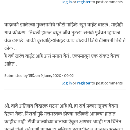
Log in
or
register
to post comments
वादळाने झालेल्या नुकसानीचे फोटो पाहिले. खूप वाईट वाटलं . माझेही
गाव कोकण . तिथली हालत बघून जीव तुटला. सगळं पूर्ववत व्हायला
वेळ लागले . बाकी वृत्तवाहिन्यांबद्दल काय बोलावे! जिथे टीआरपी तिथे ते
लोक ..
हे वर्ष खरंच वाईट आहे असं मनात येतं . एकामागून एक संकट येतच
आहेत .
Submitted by
जाई.
on 9 June, 2020 - 09:02
Log in
or
register
to post comments
श्री. वावे अतिशय विदारक घटना आहे ही. हा सर्व प्रकार खूपच वेदना
देऊन गेला. निसर्गा पुढे नत्तमस्तक होण्या पलीकडे आपल्या हातात
कांहीच नाही. टीवी वाल्यांच्या बातम्या ऐकून क्षणभर आम्ही पण चिंतेत
पडलो होतो. कोकणी माणूस हा अतिशय उद्यमशील व कल्पक असल्या