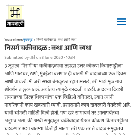
Skip to main content
You are here:
मुख्यपृष्ठ
/
निसर्ग चक्रीवादळ : कथा आणि व्यथा
निसर्ग चक्रीवादळ : कथा आणि व्यथा
Submitted by
वावे
on 8 June, 2020 - 10:34
३ जूनला ’निसर्ग’ या चक्रीवादळाचा तडाखा उत्तर कोकण किनारपट्टीला
आणि पालघर, ठाणे, मुंबईला बसणार ही बातमी मी वादळाच्या एक दिवस
आधी वाचली. मी जरी सध्या बंगळूरला रहात असले, तरी माझं मूळ गाव
श्रीवर्धन तालुक्यातलं. अर्थातच त्यामुळे काळजी वाटली. आदल्या दिवशी
रायगडच्या जिल्हाधिकार्‍यांचा एक व्हिडिओ बघितला, ज्यात त्यांनी
नागरिकांनी काय खबरदारी घ्यावी, प्रशासनाने काय खबरदारी घेतलेली आहे,
याची चांगली माहिती दिली होती. पण खरं सांगायचं तर आत्तापर्यंतचा
अनुभव असा, की अरबी समुद्रातून चक्रीवादळ येऊन कोकण किनारपट्टीला
धडकणार अशा बातम्या कितीही आल्या तरी एक तर ते वादळ समुद्रातच