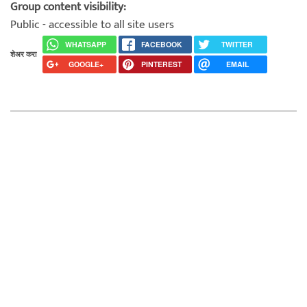
Group content visibility:
Public - accessible to all site users
WHATSAPP
FACEBOOK
TWITTER
शेअर करा
GOOGLE+
PINTEREST
EMAIL