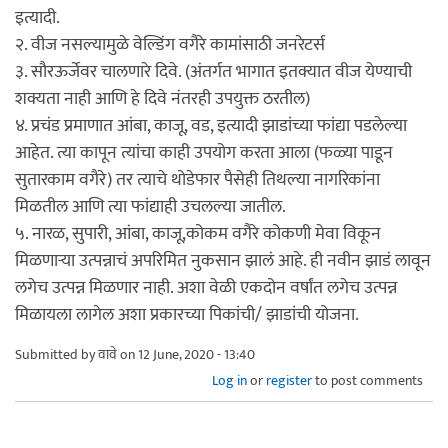
इत्यादी.
२. वीज नसल्यामुळे वेल्डिंग वगैरे कामांसाठी जनरेटर्स
३. सौरऊर्जेवर चालणारे दिवे. (अंतर्गत भागात इतक्यात वीज येण्याची
शक्यता नाही आणि हे दिवे नंतरही उपयुक्त ठरतील)
४. प्रचंड प्रमाणात आंबा, काजू, वड, इत्यादी झाडांच्या फांद्या पडलेल्या
आहेत. त्या कापून त्यांचा काही उपयोग करता आला (फळ्या पाडून
सुतारकाम वगैरे) तर त्याचे थोडेफार पैसेही तिथल्या नागरिकांना
मिळतील आणि त्या फांद्याही उचलल्या जातील.
५. नारळ, सुपारी, आंबा, काजू,कोकम वगैरे कोकणी मेवा विकून
मिळणाऱ्या उत्पन्नाचं अपरिमित नुकसान झालं आहे. ही नवीन झाडं लावून
लगेच उत्पन्न मिळणार नाही. अशा वेळी एकदोन वर्षांत लगेच उत्पन्न
मिळायला लागेल अशा प्रकारच्या पिकांची/ झाडांची योजना.
Submitted by
वावे
on 12 June, 2020 - 13:40
Log in
or
register
to post comments