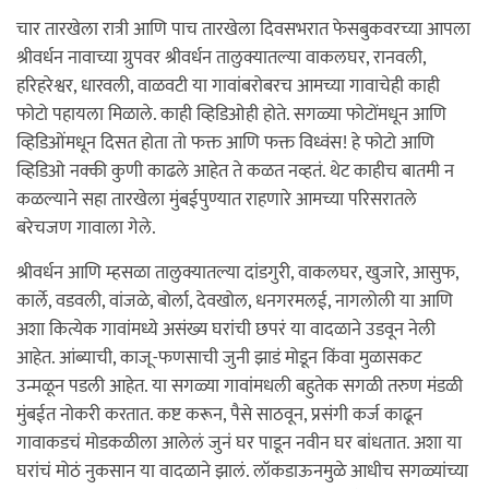
चार तारखेला रात्री आणि पाच तारखेला दिवसभरात फेसबुकवरच्या आपला
श्रीवर्धन नावाच्या ग्रुपवर श्रीवर्धन तालुक्यातल्या वाकलघर, रानवली,
हरिहरेश्वर, धारवली, वाळवटी या गावांबरोबरच आमच्या गावाचेही काही
फोटो पहायला मिळाले. काही व्हिडिओही होते. सगळ्या फोटोंमधून आणि
व्हिडिओंमधून दिसत होता तो फक्त आणि फक्त विध्वंस! हे फोटो आणि
व्हिडिओ नक्की कुणी काढले आहेत ते कळत नव्हतं. थेट काहीच बातमी न
कळल्याने सहा तारखेला मुंबईपुण्यात राहणारे आमच्या परिसरातले
बरेचजण गावाला गेले.
श्रीवर्धन आणि म्हसळा तालुक्यातल्या दांडगुरी, वाकलघर, खुजारे, आसुफ,
कार्ले, वडवली, वांजळे, बोर्ला, देवखोल, धनगरमलई, नागलोली या आणि
अशा कित्येक गावांमध्ये असंख्य घरांची छपरं या वादळाने उडवून नेली
आहेत. आंब्याची, काजू-फणसाची जुनी झाडं मोडून किंवा मुळासकट
उन्मळून पडली आहेत. या सगळ्या गावांमधली बहुतेक सगळी तरुण मंडळी
मुंबईत नोकरी करतात. कष्ट करून, पैसे साठवून, प्रसंगी कर्ज काढून
गावाकडचं मोडकळीला आलेलं जुनं घर पाडून नवीन घर बांधतात. अशा या
घरांचं मोठं नुकसान या वादळाने झालं. लॉकडाऊनमुळे आधीच सगळ्यांच्या