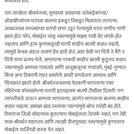
काळजीत होते.
चार तारखेला श्रीवर्धनच्या, मुरुडच्या जवळच्या नातेवाईकांच्या/
ओळखीच्यांच्या घरांच्या बातम्या इकडून तिकडून मिळायला लागल्या.
जवळजवळ सगळ्यांच्या घरांची छपरं उडून गेल्यामुळे घरात पाणीच पाणी
झालं होतं. फोन, मोबाईल चालू नसल्यामुळे माझ्या गावी थेट संपर्क होत
नव्हताच आणि इतर कुणाकडूनही घरची काहीच बातमी कळत नव्हती,
त्यामुळे केवळ अंदाज लावणं हेच हाती होतं. अशा वेळी मन चिंती ते वैरी न
चिंती याचा प्रत्यय येतो. आपापल्या गावाची काहीच बातमी कुठूनच कळत
नसल्यामुळे आमच्या गावातले आणि आजूबाजूच्या गावांतले, मुंबई-पुण्यात
किंवा अन्य ठिकाणी रहात असलेले आम्ही सगळेजण अस्वस्थ आणि
चिंताक्रांत झालो होतो. श्रीवर्धनजवळच्या मेटकर्णी भागातल्या एका
महिलेच्या कोसळलेल्या घराची हृदयद्रावक बातमी टीव्हीवर दिसली. पण
त्यापलीकडे जाऊन आमच्या भागातल्या, अंतर्गत भागातल्या बातम्या काहीच
कळत नव्हत्या. असंख्य झाडं रस्त्यांवर पडल्यामुळे बरेच रस्तेही बंद होते.
रिलायन्स जिओ सोडल्यास कुठल्याच मोबाईलला नेटवर्क नव्हतं, पण तेही
फक्त श्रीवर्धन शहरातच आणि त्यातही वीजपुरवठा नसल्यामुळे कुणालाच
मोबाईल चार्जिंगही करता येत नव्हतं.