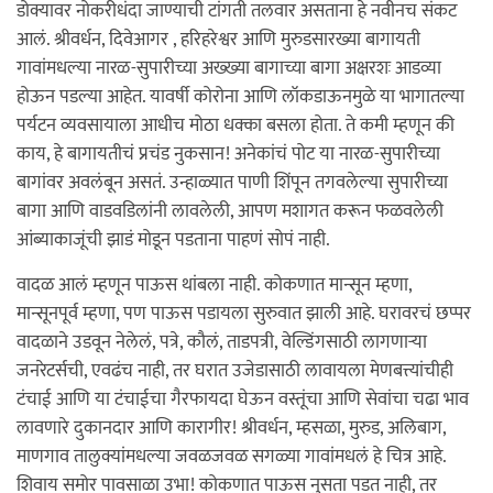
डोक्यावर नोकरीधंदा जाण्याची टांगती तलवार असताना हे नवीनच संकट
आलं. श्रीवर्धन, दिवेआगर , हरिहरेश्वर आणि मुरुडसारख्या बागायती
गावांमधल्या नारळ-सुपारीच्या अख्ख्या बागाच्या बागा अक्षरशः आडव्या
होऊन पडल्या आहेत. यावर्षी कोरोना आणि लॉकडाऊनमुळे या भागातल्या
पर्यटन व्यवसायाला आधीच मोठा धक्का बसला होता. ते कमी म्हणून की
काय, हे बागायतीचं प्रचंड नुकसान! अनेकांचं पोट या नारळ-सुपारीच्या
बागांवर अवलंबून असतं. उन्हाळ्यात पाणी शिंपून तगवलेल्या सुपारीच्या
बागा आणि वाडवडिलांनी लावलेली, आपण मशागत करून फळवलेली
आंब्याकाजूंची झाडं मोडून पडताना पाहणं सोपं नाही.
वादळ आलं म्हणून पाऊस थांबला नाही. कोकणात मान्सून म्हणा,
मान्सूनपूर्व म्हणा, पण पाऊस पडायला सुरुवात झाली आहे. घरावरचं छप्पर
वादळाने उडवून नेलेलं, पत्रे, कौलं, ताडपत्री, वेल्डिंगसाठी लागणार्‍या
जनरेटर्सची, एवढंच नाही, तर घरात उजेडासाठी लावायला मेणबत्त्यांचीही
टंचाई आणि या टंचाईचा गैरफायदा घेऊन वस्तूंचा आणि सेवांचा चढा भाव
लावणारे दुकानदार आणि कारागीर! श्रीवर्धन, म्हसळा, मुरुड, अलिबाग,
माणगाव तालुक्यांमधल्या जवळजवळ सगळ्या गावांमधलं हे चित्र आहे.
शिवाय समोर पावसाळा उभा! कोकणात पाऊस नुसता पडत नाही, तर