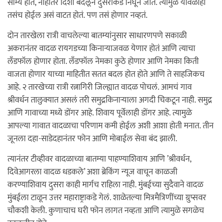
सौम्य होतं, नाहीतर दिशा बदलून दुसरीकडे निघून जातं. त्यामुळे यावेळीही
तसंच होईल असं वाटत होतं. पण तसं होणार नव्हतं.
दोन तारखेला रात्री वाचलेल्या बातम्यांनुसार साधारणपणे सकाळी
अकरानंतर वादळ रायगडच्या किनार्‍याजवळ येणार होतं आणि त्याचा
लँडफॉल होणार होता. लँडफॉल नेमका कुठे होणार आणि नेमका किती
वाजता होणार याच्या माहितीत सतत बदल होत होते आणि ते साहजिकच
आहे. २ तारखेच्या रात्री रत्नागिरी जिल्ह्यात वादळ पोचलं. आमचं गाव
श्रीवर्धन तालुक्यात असलं तरी समुद्रकिनार्‍याला अगदी चिकटून नाही. समुद्र
आणि गावाच्या मध्ये डोंगर आहे. शिवाय पूर्वेलाही डोंगर आहे. त्यामुळे
आपल्या गावात वादळाचा परिणाम कमी होईल अशी आशा होती मनात. तीन
जूनला दहा-साडेदहानंतर फोन आणि मोबाईल सेवा बंद झाली.
त्यानंतर टीव्हीवर वादळाच्या बातम्या पाहण्याशिवाय आणि ’श्रीवर्धन,
दिवेआगरला वादळ धडकले’ अशा ब्रेकिंग न्यूज वाचून काळजी
करण्याशिवाय दुसरा काही मार्गच राहिला नाही. मुंबईच्या सुदैवाने वादळ
मुंबईला टाळून उत्तर महाराष्ट्राकडे गेलं. शाळेतल्या मित्रमैत्रिणींच्या ग्रुप्सवर
चौकशी केली. कुणाचाच घरी फोन लागत नव्हता आणि त्यामुळे सगळेच