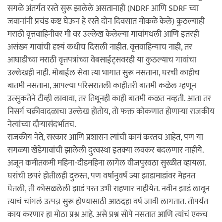
सगळे अंतर्गत रस्ते सुरू झालेले असतानाही (NDRF आणि SDRF च्या
जवानांनी प्रचंड कष्ट घेऊन हे रस्ते दोन दिवसात मोकळे केले) कुठल्याही
मराठी वृत्तवाहिनीवर मी वर उल्लेख केलेल्या गावांमधली आणि इतरही
असंख्य गावांची दृश्यं कधीच दिसली नाहीत. वृत्तवाहिन्याच नाही, तर
आघाडीच्या मराठी वृत्तपत्रांच्या वेबसाईट्सवरही या कुठल्याच गावांचा
उल्लेखही नाही. मोबाईल सेवा त्या भागात सुरू नसताना, घरची काहीच
बातमी नसताना, आपल्या परिसरातली काहीतरी बातमी कळेल म्हणून
उत्सुकतेने टीव्ही लावावा, तर तिथूनही काही बातमी कळत नव्हती. आता तर
निसर्ग चक्रीवादळाचा उल्लेख होतोय, तो फक्त कोकणात होणार्‍या राजकीय
नेत्यांच्या दौर्‍यासंदर्भातच.
राजकीय नेते, सरकार आणि प्रशासन त्यांची कामं करतच आहेत, पण या
सगळ्या खेडेगावांची झालेली दुरवस्था इतक्या लवकर बदलणार नाहीये.
अजून कमीतकमी महिना-दीडमहिना लागेल वीजपुरवठा सुरळीत व्हायला.
घरांची छपरं होतीलही दुरुस्त, पण वर्षानुवर्षं ज्या झाडामाडांवर मेहनत
घेतली, ती कोसळलेली झाडं परत उभी राहणार नाहीयेत. नवीन झाडं लावून
त्याचं चांगलं उत्पन्न सुरू होण्यासाठी आठदहा वर्षं जावी लागतात. तोपर्यंत
काय करणार हा मोठा प्रश्न आहे. असे प्रश्न सोपे नसतात आणि त्यांचं एकच