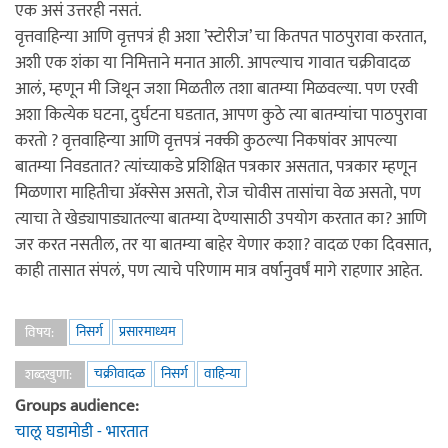
एक असं उत्तरही नसतं.
वृत्तवाहिन्या आणि वृत्तपत्रं ही अशा ’स्टोरीज’ चा कितपत पाठपुरावा करतात,
अशी एक शंका या निमित्ताने मनात आली. आपल्याच गावात चक्रीवादळ
आलं, म्हणून मी जिथून जशा मिळतील तशा बातम्या मिळवल्या. पण एरवी
अशा कित्येक घटना, दुर्घटना घडतात, आपण कुठे त्या बातम्यांचा पाठपुरावा
करतो ? वृत्तवाहिन्या आणि वृत्तपत्रं नक्की कुठल्या निकषांवर आपल्या
बातम्या निवडतात? त्यांच्याकडे प्रशिक्षित पत्रकार असतात, पत्रकार म्हणून
मिळणारा माहितीचा ॲक्सेस असतो, रोज चोवीस तासांचा वेळ असतो, पण
त्याचा ते खेड्यापाड्यातल्या बातम्या देण्यासाठी उपयोग करतात का? आणि
जर करत नसतील, तर या बातम्या बाहेर येणार कशा? वादळ एका दिवसात,
काही तासात संपलं, पण त्याचे परिणाम मात्र वर्षानुवर्षं मागे राहणार आहेत.
निसर्ग
प्रसारमाध्यम
विषय:
चक्रीवादळ
निसर्ग
वाहिन्या
शब्दखुणा:
Groups audience:
चालू घडामोडी - भारतात