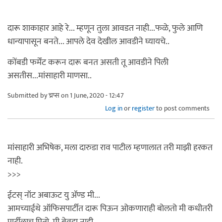
दारू शाकाहार आहे रे... म्हणून तुला आवडत नाही...फळे, फुले आणि
धान्यापासून बनते... आपले देव देखील आवडीने घ्यायचे..
कोंबडी फर्मेंट करून दारू बनत असती तू आवडीने पिली
असतीस...मांसाहारी माणसा..
Submitted by
च्रप्स
on 1 June, 2020 - 12:47
Log in
or
register
to post comments
मांसाहारी अभिषेक, मला दारुडा राव पाटील म्हणालात तरी माझी हरकत
नाही.
>>>
ईटस् नॉट अबाऊट यु ॲण्ड मी...
आमच्याईथे ऑफिसपार्टीत दारू पिऊन ओकणाराही बोलतो मी कधीतरी
पार्टीलाच पितो. मी बेवडा नाही.