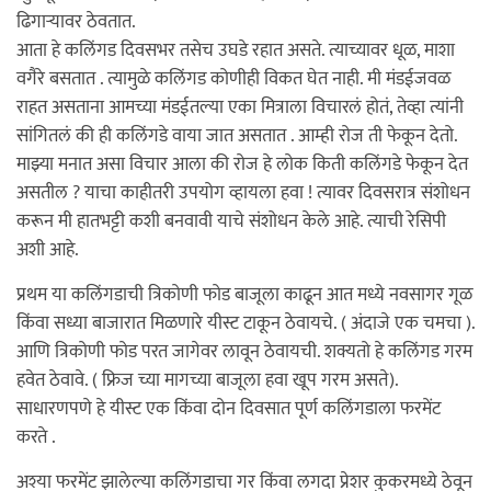
ढिगार्‍यावर ठेवतात.
आता हे कलिंगड दिवसभर तसेच उघडे रहात असते. त्याच्यावर धूळ, माशा
वगैरे बसतात . त्यामुळे कलिंगड कोणीही विकत घेत नाही. मी मंडईजवळ
राहत असताना आमच्या मंडईतल्या एका मित्राला विचारलं होतं, तेव्हा त्यांनी
सांगितलं की ही कलिंगडे वाया जात असतात . आम्ही रोज ती फेकून देतो.
माझ्या मनात असा विचार आला की रोज हे लोक किती कलिंगडे फेकून देत
असतील ? याचा काहीतरी उपयोग व्हायला हवा ! त्यावर दिवसरात्र संशोधन
करून मी हातभट्टी कशी बनवावी याचे संशोधन केले आहे. त्याची रेसिपी
अशी आहे.
प्रथम या कलिंगडाची त्रिकोणी फोड बाजूला काढून आत मध्ये नवसागर गूळ
किंवा सध्या बाजारात मिळणारे यीस्ट टाकून ठेवायचे. ( अंदाजे एक चमचा ).
आणि त्रिकोणी फोड परत जागेवर लावून ठेवायची. शक्यतो हे कलिंगड गरम
हवेत ठेवावे. ( फ्रिज च्या मागच्या बाजूला हवा खूप गरम असते).
साधारणपणे हे यीस्ट एक किंवा दोन दिवसात पूर्ण कलिंगडाला फरमेंट
करते .
अश्या फरमेंट झालेल्या कलिंगडाचा गर किंवा लगदा प्रेशर कुकरमध्ये ठेवून