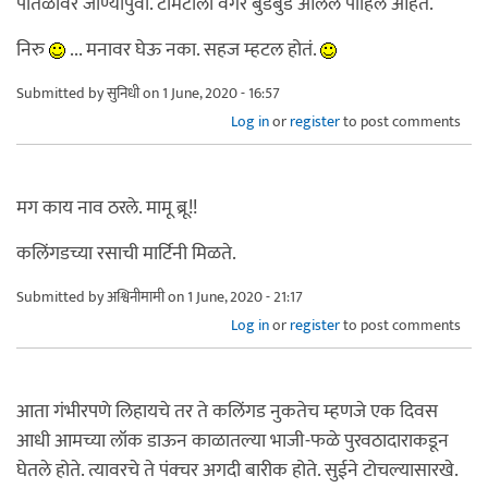
पातळीवर जाण्यापुर्वी. टोमॅटोला वगैरे बुडबुडे आलेले पाहिले आहेत.
निरु
... मनावर घेऊ नका. सहज म्हटल होतं.
Submitted by
सुनिधी
on 1 June, 2020 - 16:57
Log in
or
register
to post comments
मग काय नाव ठरले. मामू ब्रू!!
कलिंगडच्या रसाची मार्टिनी मिळते.
Submitted by
अश्विनीमामी
on 1 June, 2020 - 21:17
Log in
or
register
to post comments
आता गंभीरपणे लिहायचे तर ते कलिंगड नुकतेच म्हणजे एक दिवस
आधी आमच्या लॉक डाऊन काळातल्या भाजी-फळे पुरवठादाराकडून
घेतले होते. त्यावरचे ते पंक्चर अगदी बारीक होते. सुईने टोचल्यासारखे.