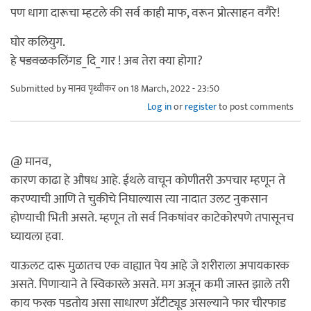
पण धागा दारूचा म्हटले की सर्व काही माफ, वरून प्रोत्साहन वगैरे!
घोर कलियुग.
हे
पडवळ
कलिंगड_दि_गार ! अब तेरा क्या होगा?
Submitted by
मानव पृथ्वीकर
on 18 March, 2022 - 23:50
Log in
or
register
to post comments
@ मानव,
कारण काढा हे औषध आहे. ईथले वाचून कोणीतरी ऊपचार म्हणून ते
करण्याची आणि ते चुकीचे निघाल्यास त्या नादात उलट नुकसान
होण्याची भिती असते. म्हणून तो सर्व निकषांवर काटेकोरपणे तपासूनच
घ्यायला हवा.
याऊलट दारू मुळातच एक वाह्यात पेय आहे जे शरीराला अपायकारक
असते. पिणाऱ्याने ते स्विकारले असते. मग अजून कमी जास्त झाले तरी
काय फरक पडतोय असा साधारण ॲटीट्यूड असल्याने फार चीरफाड