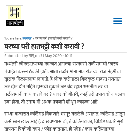
Skip to main content
You are here:
मुख्यपृष्ठ
/
घरच्या घरी हातभट्टी कशी करावी ?
घरच्या घरी हातभट्टी कशी करावी ?
Submitted by
मामू
on 31 May, 2020 - 10:11
मध्यंतरी लॉकडाऊनच्या काळात आपल्या सरकारने तळीरामांची फारच
पंचाईत करून ठेवली होती. आता तळीरामांना मात्र रोजच्या रोज नेहमीचा
खुराक मिळायलाच लागतो. हे लोक करोनाला बिलकुल घाबरत नसतात.
जर दोन दोन महिने दारूची दुकाने जर बंद रहात असतील तर या
तळीरामांनी काय करावे बरं ? यावर कोणीतरी, काहीतरी उपाय शोधायलाच
हवा होता. तो उपाय मी अथक प्रयत्नाने शोधून काढला आहे.
सध्या बाजारात कलिंगड विकणारे भरपूर बसलेले असतात. कलिंगड आतून
कसे छान लाल आहे हे दाखवण्यासाठी, ते कलिंगडाला, विशिष्ट प्रकारे सुरी
खुपसून त्रिकोणी काप / फोड काढतात. ही फोड / काप कलिंगडाच्या