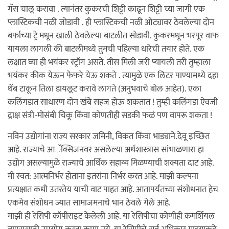
गॅस चालू करावा . त्यानंतर कुकरची शिट्टी काढून शिट्टी च्या जागी एक
प्लास्टिकची नळी जोडावी . ही प्लास्टिकची नळी ओट्यावर ठेवलेल्या दोन
बर्फाच्या ट्रे मधून खाली ठेवलेल्या बाटलीत सोडावी. कुकरमधून भरपूर वाफ
यायला लागली की बाटलीमध्ये तुमची पहिल्या धारेची तयार होते. एक
लक्षात घ्या ही भयंकर स्ट्राँग असते. तीस मिली जरी प्यायली तरी तुम्हाला
भयंकर कीक येऊन फेफरे येऊ शकते . त्यामुळे एक लिटर पाण्यामध्ये दहा
थेंब टाकून तिला डायलूट करावे लागते (अनुभवाचे बोल आहेत). एका
कलिंगडात साधारण दोन खंबे सहज होऊ शकतात ! तुम्ही कलिंगडा ऐवजी
द्राक्ष संत्री-मोसंबी चिकू किंवा कोणतीही सडकी फळं पण वापरू शकता !
नविन उद्योगांना राज्य सरकार जमिनी, विकत किंवा भाड्याने.देवू इच्छित
आहे. राज्याचे आॅक्सिजनवर असलेल्या अर्थशास्त्रास सांभाळणारा हा
उद्योग असल्यामुळे राज्याचे आर्थिक सहाय्य मिळण्याची शक्यता दाट आहे.
मी स्वत: आत्मनिर्भर होताना इतरांना निर्भर करत आहे. माझी कल्पना
प्रत्यक्षात कधी उतरतेय याची वाट पाहत आहे. आतापर्यंतच्या संशोधनात हेच
एकमेव संशोधन ज्यात सामाजमनाचे भान ठेवले गेले आहे.
माझी ही रेसिपी कॉपीराइट केलेली आहे. या रेसिपीचा कोणीही कमर्शियल