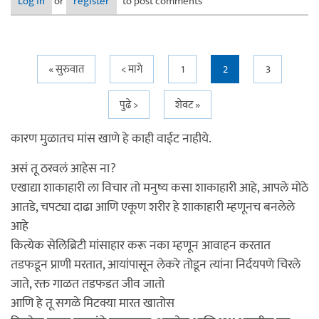
Log in
or
register
to post comments
Pages
« सुरुवात
< मागे
1
2
3
पुढे >
शेवट »
कारण मुळातच मांस खाणे हे काही वाईट नाहीये.
असं तू ठरवलं आहेस ना?
एखाद्या शाकाहारी ला विचार तो मनुष्य कसा शाकाहारी आहे, आपले मोठे
आतडे, चपट्या दाढा आणि एकूण शरीर हे शाकाहारी म्हणूनच बनलेले
आहे
कित्येक सेलिब्रिटी मांसाहार करू नका म्हणून आवाहन करतात
तडफडून प्राणी मरतात, आयांपासून लेकरे तोडून त्यांना निर्दयपणे चिरले
जाते, रक्त गाळत तडफडत जीव जातो
आणि हे तू सगळे मिटक्या मारत खातोस