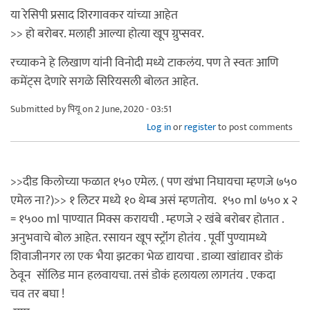
या रेसिपी प्रसाद शिरगावकर यांच्या आहेत
>> हो बरोबर. मलाही आल्या होत्या खूप ग्रुप्सवर.
रच्याकने हे लिखाण यांनी विनोदी मध्ये टाकलंय. पण ते स्वतः आणि
कमेंट्स देणारे सगळे सिरियसली बोलत आहेत.
Submitted by
पियू
on 2 June, 2020 - 03:51
Log in
or
register
to post comments
>>दीड किलोच्या फळात १५० एमेल. ( पण खंभा निघायचा म्हणजे ७५०
एमेल ना?)>> १ लिटर मध्ये १० थेम्ब असं म्हणतोय. १५० ml ७५० x २
= १५०० ml पाण्यात मिक्स करायची . म्हणजे २ खंबे बरोबर होतात .
अनुभवाचे बोल आहेत. रसायन खूप स्ट्रॉंग होतंय . पूर्वी पुण्यामध्ये
शिवाजीनगर ला एक भैया झटका भेळ द्यायचा . डाव्या खांद्यावर डोकं
ठेवून सॉलिड मान हलवायचा. तसं डोकं हलायला लागतंय . एकदा
चव तर बघा !