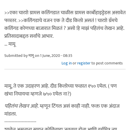
>>एका चारशे ग्रामस कलिंगडात चाळीस ग्रामस कार्बोहाइड्रेडस असावेत
फारतर. >>कलिंगडाचे वजन एक ते दीड किलो असतं ! चारशे ग्रॅमचे
कलिंगड कोणच्या बाजारात मिळतं ? असो !हे माझं पहिलंच लेखन आहे.
प्रतिसादाबद्दल सर्वांचे आभार.
… मामू
Submitted by
मामू
on 1 June, 2020 - 08:35
Log in
or
register
to post comments
मामू, ते एक उदाहरण आहे. दीड किलोच्या फळात १५० एमेल. ( पण
खंभा निघायचा म्हणजे ७५० एमेल ना?)
पहिलंच लेखन आहे.
म्हणून टिंगल असं काही नाही. फक्त एक अंदाज
मांडला.
----------------------
शाळेत असताना सायन कोळिवाडा जवळच होता आणि वर्गमित्र त्या