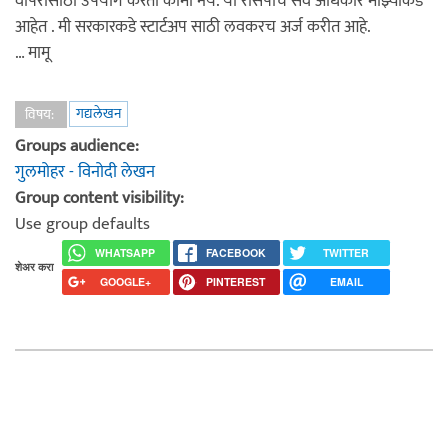
वापरासाठी उपयोग करता कामा नये. या रेसिपीचे सर्व अधिकार माझ्याकडे
आहेत . मी सरकारकडे स्टार्टअप साठी लवकरच अर्ज करीत आहे.
… मामू
गद्यलेखन
विषय:
Groups audience:
गुलमोहर - विनोदी लेखन
Group content visibility:
Use group defaults
WHATSAPP
FACEBOOK
TWITTER
शेअर करा
GOOGLE+
PINTEREST
EMAIL