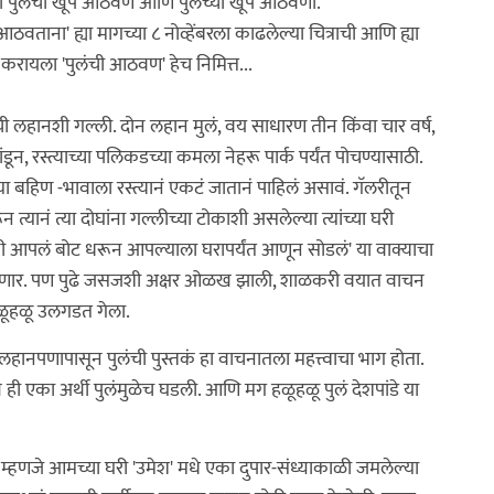
ा पुलंची खूप आठवण आणि पुलंच्या खूप आठवणी.
ताना' ह्या मागच्या ८ नोव्हेंबरला काढलेल्या चित्राची आणि ह्या
ायला 'पुलंची आठवण' हेच निमित्त...
ची लहानशी गल्ली. दोन लहान मुलं, वय साधारण तीन किंवा चार वर्ष,
न, रस्त्याच्या पलिकडच्या कमला नेहरू पार्क पर्यंत पोचण्यासाठी.
्या बहिण -भावाला रस्त्यानं एकटं जातानं पाहिलं असावं. गॅलरीतून
्यानं त्या दोघांना गल्लीच्या टोकाशी असलेल्या त्यांच्या घरी
लंनी आपलं बोट धरून आपल्याला घरापर्यंत आणून सोडलं' या वाक्याचा
ी नसणार. पण पुढे जसजशी अक्षर ओळख झाली, शाळकरी वयात वाचन
 हळूहळू उलगडत गेला.
हानपणापासून पुलंची पुस्तकं हा वाचनातला महत्त्वाचा भाग होता.
 ही एका अर्थी पुलंमुळेच घडली. आणि मग हळूहळू पुलं देशपांडे या
्हणजे आमच्या घरी 'उमेश' मधे एका दुपार-संध्याकाळी जमलेल्या