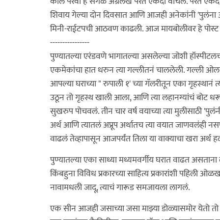
काल परवा हे सगळे अग्रलेख परत एकदा वाचले. परत एकद
शिवाय गेल्या दोन दिवसात आणि आजही अनेकांनी 'पुलंना आठव
मिनी-राईटपची आठवण काढली. आज मायबोलीवर हे पोस्ट कर
----------------
पुण्यातल्या एरंडवणे भागातल्या असलेल्या जोशी हॉस्पीटल
एकमेकांचा हात धरुन त्या गल्लीतनं चाललेली. गल्ली ओलांडू
आपल्या घराच्या " रुपाली १' च्या गॅलरीतून एका गृहस्थानं त
उठून तो गृहस्थ खाली आला, आणि त्या लहानग्यांचं बोट धरून त
सुखरुप पोचवलं. तीन चार वर्ष वयाच्या त्या मुलीसाठी 'पु
अर्थ आणि त्यातलं अप्रूप अर्थातच त्या वयात जाणवलंह
वाढलं तेव्हापासून आजपर्यंत तिला या वाक्याचा खरा अर्थ
पुण्यातल्या एका साध्या मध्यमवर्गीय घरात वाढत असताना ल
किंबहुना विविध प्रकारच्या साहित्य प्रकारांशी पहिली ओळख
नावामधली जादू, त्याचं गारूड समजायला लागलं.
एक सीन आजही जसाच्या जसा माझ्या डोळ्यासमोर येतो तो म