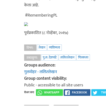
केला आहे.
#RememberingPL
पूर्वप्रकाशित (८ नोव्हेंबर, २०१७)
लेखन
व्यक्तिमत्व
विषय:
पु.ल. देशपांडे
ललितलेखन
चित्रकला
शब्दखुणा:
Groups audience:
गुलमोहर - ललितलेखन
Group content visibility:
Public - accessible to all site users
शेअर करा
WHATSAPP
FACEBOOK
TW