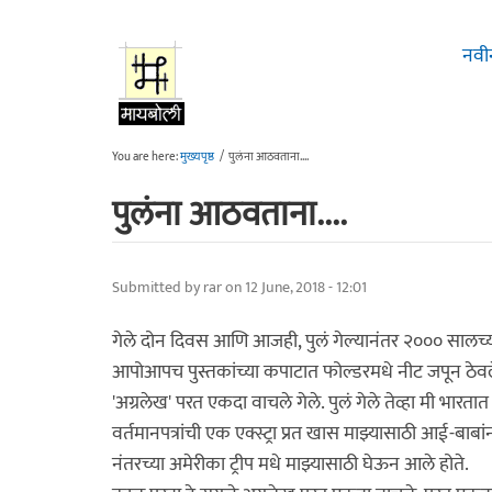
Skip to main content
नवी
You are here:
मुख्यपृष्ठ
/
पुलंना आठवताना....
पुलंना आठवताना....
Submitted by
rar
on 12 June, 2018 - 12:01
गेले दोन दिवस आणि आजही, पुलं गेल्यानंतर २००० सालच्
आपोआपच पुस्तकांच्या कपाटात फोल्डरमधे नीट जपून ठेवले
'अग्रलेख' परत एकदा वाचले गेले. पुलं गेले तेव्हा मी भारत
वर्तमानपत्रांची एक एक्स्ट्रा प्रत खास माझ्यासाठी आई-बाबांन
नंतरच्या अमेरीका ट्रीप मधे माझ्यासाठी घेऊन आले होते.