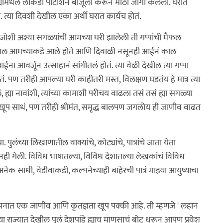
्यामधलं लाकडी पार्टीशन बाजूला करून मोठी जागा केलेली. घरात
 त्या दिवशी देखील एका अर्थी घरात कार्यच होतं.
 ज. जोशी अश्या सगळ्यांची आमच्या घरी झालेली ती गप्पांची मैफल
ाल आमच्याकडे आले होते आणि दिवाळी नसूनही आईनं काल
ईंना आवर्जून उत्साहानं सांगीतलं होतं. त्या वेळी देखील त्या गप्पा
ं. पण तरीही आपल्या घरी काहीतरी मस्त, विलक्षण घडतंय हे मात्र त्या
्या नावांशी, त्यांच्या कामाशी परीचय वाढला तसं तसं ह्या सगळ्या
खूप साधं, पण तरीही श्रीमंत, समृद्ध बालपण जगलोय ही जाणीव वाढत
पुलंच्या लिखाणातील वाक्यांचे, कोट्यांचे, पात्रांचे जाता येता
ी गेली. विविध भाषातल्या, विविध देशातल्या लेखकांचं विविध
ेक साधी, वेडीवाकडी, कल्पनेच्याही बाहेरची पात्रं माझ्या आयुष्याचा
मनात एक जाणीव आणि कृतज्ञता खूप पक्की आहे. ती म्हणजे ' लहान
ंच्या राज्यात देखील पुलं देशपांडे ह्याच माणसाचं बोट धरून आपण प्रवेश