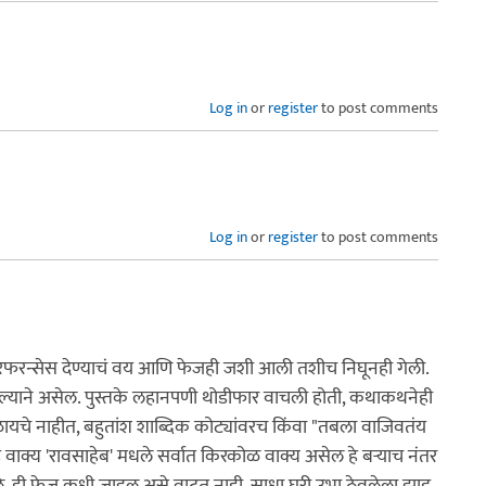
Log in
or
register
to post comments
Log in
or
register
to post comments
 येता रेफरन्सेस देण्याचं वय आणि फेजही जशी आली तशीच निघूनही गेली.
ल्याने असेल. पुस्तके लहानपणी थोडीफार वाचली होती, कथाकथनेही
ळायचे नाहीत, बहुतांश शाब्दिक कोट्यांवरच किंवा "तबला वाजिवतंय
 वाक्य 'रावसाहेब' मधले सर्वात किरकोळ वाक्य असेल हे बर्‍याच नंतर
गले. ही फेज कधी जाइल असे वाटत नाही. साधा घरी उभा ठेवलेला झाडू