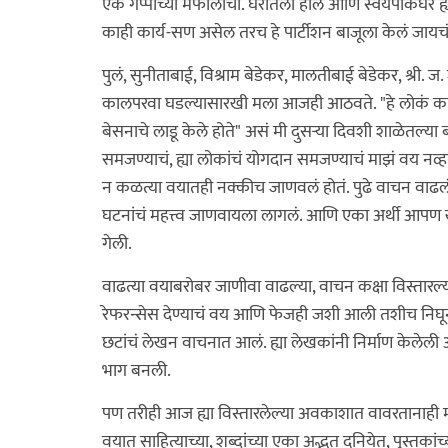
एक गप्पांच्या मैफीलीचा. घरातला हॉल आणि स्वयंपाकघर ह
काही कार्य-सण असेल तरच हे पार्टीशन बाजूला केलं जायचं.
पुलं, सुनीताबाई, विश्राम बेडेकर, मालतीबाई बेडेकर, श्री.
कालपरवा घडल्यासारखी मला आजही आठवते. "हे लोकं क
बेसनाचे लाडू केले होते" असं मी दुसर्‍या दिवशी शाळेतल्या बा
समजण्याचं, ह्या लोकांचं योगदान समजण्याचं माझं वय नव्हत
न कळत्या वयातही नक्कीच जाणवलं होतं. पुढे वाचन वाढलं, ह
घटनांचं महत्त्व जाणवायला लागलं. आणि एका अर्थी आपण 
गेली.
वाढत्या वयाबरोबर जाणीवा वाढल्या, वाचन कक्षा विस्तारल्या. 
रेफरन्सेस देण्याचं वय आणि फेजही जशी आली तशीच निघूनह
छटांचं लेखन वाचनात आलं. ह्या लेखकांनी निर्माण केलेली अन
भाग बनली.
पण तरीही आज ह्या विस्तारलेल्या अवकाशात वावरतानाही 
वयात साहित्याच्या, शब्दांच्या एका अद्भुत दुनियेत, पुस्तका