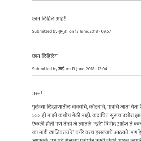
छान लिहिले आहे!!
Submitted by
सुमुक्ता
on 13 June, 2018 - 09:57
छान लिहिलेय
Submitted by
जाई.
on 13 June, 2018 - 12:04
मस्त!
पुलंच्या लिखाणातील वाक्यांचे, कोट्यांचे, पात्रांचे जाता
>>> ही माझी कधीच गेली नाही. कदाचित सुरूच उशीरा झा
ऐकली होती पण तेव्हा जे त्यातले "खरे" विनोद आहेत ते क
का मांडी खाजिवतंय रे" वगैरे वरच हसल्याचे आठवते. पण हे
जाणवले. मग पुढे रोजच्या प्रसंगांत काही संदर्भ आठवू ला