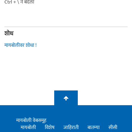
Ctrl + \ ने बदला
शोध
मायबोलीवर शोधा !
मायबोली वेबसमूह
मायबोली
विशेष
जाहिराती
बातम्या
सीसी