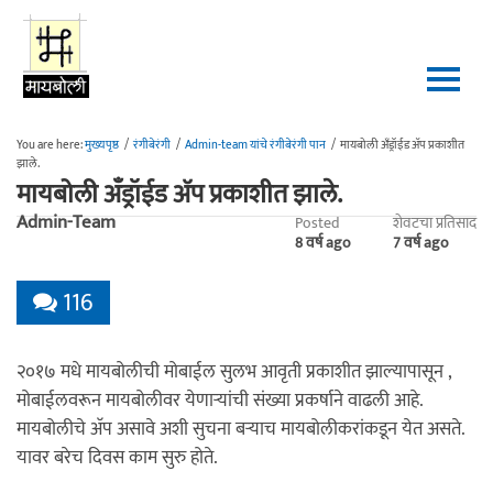
Skip to main content
You are here:
मुख्यपृष्ठ
/
रंगीबेरंगी
/
Admin-team यांचे रंगीबेरंगी पान
/
मायबोली अँड्रॉईड अ‍ॅप प्रकाशीत
झाले.
मायबोली अँड्रॉईड अ‍ॅप प्रकाशीत झाले.
Admin-Team
Posted
शेवटचा प्रतिसाद
8 वर्ष ago
7 वर्ष ago
116
२०१७ मधे मायबोलीची मोबाईल सुलभ आवृती प्रकाशीत झाल्यापासून ,
मोबाईलवरून मायबोलीवर येणार्‍यांची संख्या प्रकर्षाने वाढली आहे.
मायबोलीचे अ‍ॅप असावे अशी सुचना बर्‍याच मायबोलीकरांकडून येत असते.
यावर बरेच दिवस काम सुरु होते.