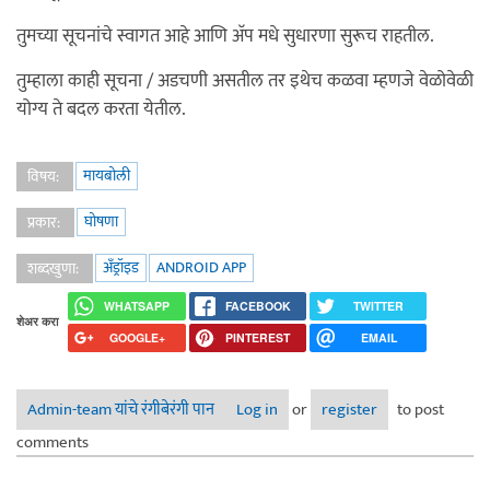
तुमच्या सूचनांचे स्वागत आहे आणि अ‍ॅप मधे सुधारणा सुरूच राहतील.
तुम्हाला काही सूचना / अडचणी असतील तर इथेच कळवा म्हणजे वेळोवेळी
योग्य ते बदल करता येतील.
मायबोली
विषय:
घोषणा
प्रकार:
अँड्रॉइड
ANDROID APP
शब्दखुणा:
WHATSAPP
FACEBOOK
TWITTER
शेअर करा
GOOGLE+
PINTEREST
EMAIL
Admin-team यांचे रंगीबेरंगी पान
Log in
or
register
to post
comments