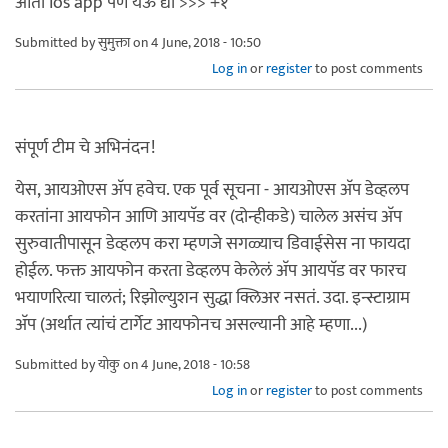
आता ios app पण येऊ द्या >>> +१
Submitted by
सुमुक्ता
on 4 June, 2018 - 10:50
Log in
or
register
to post comments
संपूर्ण टीम चे अभिनंदन!
येस, आयओएस अ‍ॅप हवेच. एक पूर्व सूचना - आयओएस अ‍ॅप डेव्हलप
करतांना आयफोन आणि आयपॅड वर (दोन्हीकडे) चालेल असंच अ‍ॅप
सुरुवातीपासून डेव्हलप करा म्हणजे सगळ्याच डिवाईसेस ना फायदा
होईल. फक्त आयफोन करता डेव्हलप केलेलं अ‍ॅप आयपॅड वर फारच
भयाणरित्या चालतं; रिझोल्युशन सुद्धा क्लिअर नसतं. उदा. इन्स्टाग्राम
अ‍ॅप (अर्थात त्यांचं टार्गेट आयफोनच असल्यानी आहे म्हणा...)
Submitted by
योकु
on 4 June, 2018 - 10:58
Log in
or
register
to post comments