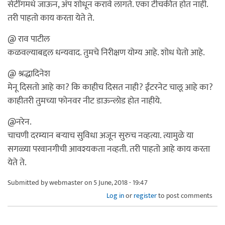
सेटींगमधे जाऊन, अ‍ॅप शोधून करावे लागते. एका टीचकीत होत नाही.
तरी पाहतो काय करता येते ते.
@ राव पाटील
कळवल्याबद्दल धन्यवाद. तुमचे निरीक्षण योग्य आहे. शोध घेतो आहे.
@ श्रद्धादिनेश
मेनू दिसतो आहे का? कि काहीच दिसत नाही? ईंटरनेट चालू आहे का?
काहीतरी तुमच्या फोनवर नीट डाऊन्लोड होत नाहीये.
@नरेन.
चाचणी दरम्यान बर्‍याच सुविधा अजून सुरुच नव्हत्या. त्यामुळे या
सगळ्या परवानगीची आवश्यकता नव्हती. तरी पाहतो आहे काय करता
येते ते.
Submitted by
webmaster
on 5 June, 2018 - 19:47
Log in
or
register
to post comments