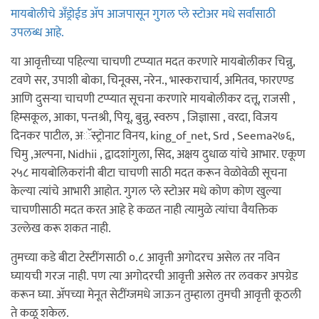
मायबोलीचे अँड्रोईड अ‍ॅप आजपासून गुगल प्ले स्टोअर मधे सर्वांसाठी
उपलब्ध आहे.
या आवृत्तीच्या पहिल्या चाचणी टप्प्यात मदत करणारे मायबोलीकर चिन्नु,
टवणे सर, उपाशी बोका, चिनूक्स, नरेन., भास्कराचार्य, अमितव, फारएण्ड
आणि दुसर्‍या चाचणी टप्प्यात सूचना करणारे मायबोलीकर दत्तू, राजसी ,
हिम्सकूल, आका, पन्तश्री, पियू, बुन्नु, स्वरुप , जिज्ञासा , वरदा, विजय
दिनकर पाटील, अॅस्ट्रोनाट विनय, king_of_net, Srd , Seema२७६,
चिमु ,अल्पना, Nidhii , द्वादशांगुला, सिद, अक्षय दुधाळ यांचे आभार. एकूण
२५८ मायबोलिकरांनी बीटा चाचणी साठी मदत करून वेळोवेळी सूचना
केल्या त्यांचे आभारी आहोत. गुगल प्ले स्टोअर मधे कोण कोण खुल्या
चाचणीसाठी मदत करत आहे हे कळत नाही त्यामुळे त्यांचा वैयक्तिक
उल्लेख करू शकत नाही.
तुमच्या कडे बीटा टेस्टींगसाठी ०.८ आवृत्ती अगोदरच असेल तर नविन
घ्यायची गरज नाही. पण त्या अगोदरची आवृत्ती असेल तर लवकर अपग्रेड
करून घ्या. अ‍ॅपच्या मेनूत सेटींग्जमधे जाऊन तुम्हाला तुमची आवृत्ती कूठली
ते कळू शकेल.