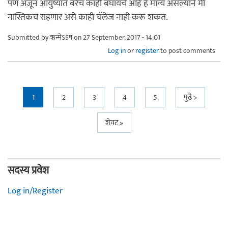
पण अजून आयुष्यात बरेच काही बघायचे आहे हे मान्य असल्याने मी
नास्तिकच राहणार असे काही चॅलेंज नाही करू शकत.
Submitted by
ऋन्मेऽऽष
on 27 September, 2017 - 14:01
Log in
or
register
to post comments
Pages
1
2
3
4
5
पुढे >
शेवट »
सदस्य प्रवेश
Log in/Register