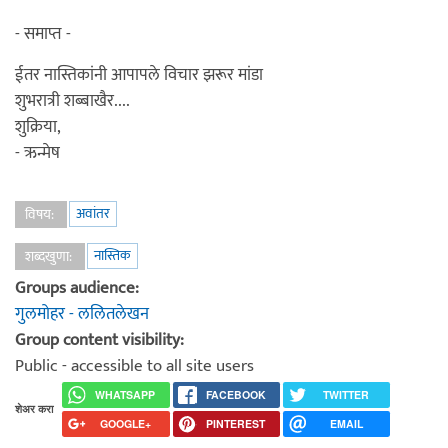
- समाप्त -
ईतर नास्तिकांनी आपापले विचार झरूर मांडा
शुभरात्री शब्बाखैर....
शुक्रिया,
- ऋन्मेष
अवांतर
विषय:
नास्तिक
शब्दखुणा:
Groups audience:
गुलमोहर - ललितलेखन
Group content visibility:
Public - accessible to all site users
WHATSAPP
FACEBOOK
TWITTER
शेअर करा
GOOGLE+
PINTEREST
EMAIL