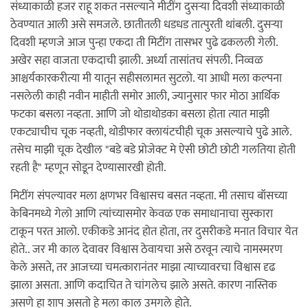
संध्याकाळी हजर राहू शकत नसल्याने मीटींग दुसर्‍या दिवशी संध्याकाळी
ठेवण्यात आली असे समजले. छातीतली धडधड तात्पुरती थांबली. दुसर्‍या
दिवशी म्हणजे आज पुन्हा एकदा ती मिटींग तासभर पुढे ढकलली गेली.
अखेर सहा वाजता एकदाची झाली. अर्ध्या तासांतच संपली. निव्वळ
आश्चर्यकारकरीत्या मी यातून सहीसलामत सुटलो. या आधी मला कल्पना
नसलेली काही नवीन माहीती समोर आली, ज्यानुसार फार मोठा आर्थिक
फटका बसला नव्हता. आणि जो थोडाथोडका बसला होता त्यात माझी
एकट्याचीच चूक नव्हती, थोडीफार क्लायंटचीही चूक असल्याचे पुढे आले.
तसेच माझी चूक देखील "बडे बडे प्रोजेक्ट मे ऐसी छोटी छोटी गलतिया होती
रहती है" म्हणून सोडून देण्यासारखी होती.
मिटींग संपल्यावर मला क्षणभर विश्वासच बसत नव्हता. मी तसाच बॉसच्या
केबिनमध्ये गेलो आणि त्यांच्यासमोर केवळ एक समाधानाचा सुस्कारा
टाकून परत आलो. एकीकडे आनंद होत होता, तर दुसरीकडे मनात विचार येत
होते.. जर मी काल देवावर विश्वास ठेवायचा असे ठरवून त्याचे नामस्मरण
केले असते, तर आजच्या चमत्कारानंतर माझा त्याच्यावरचा विश्वास दृढ
झाला असता. आणि कदाचित ते चांगलेच झाले असते. कारण नास्तिक
असणे हा शाप असतो हे मला काल उमगले होते.