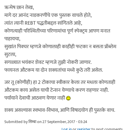
ऋन्मेष छान लेख,
मागे दर आनंद नाडकरणींचे एक पुस्तक वाचले होते,
त्यांत त्यानी REBT पद्धतीबद्दल सांगितले आहे,
कोणत्याही परिस्थितीच्या परिणामांचा पूर्ण स्पेक्ट्रम आपण मनात
पाहायचा,
सुखांत पिक्चर म्हणजे कोणालाही काहीही फटका न बसता प्रॉब्लेम
सुटला,
सगळ्यात भयंकर शेवट म्हणजे तुझी नोकरी जाणार.
फायनल औटकम या दोन शक्यतांचा मध्ये कुठे तरी असेल.
जर तू (कोणीही) हा 2 टोकाचा स्वीकार केला तर मधला कोणताही
औटकम काय असेल याची टेन्शन येण्याचे करण राहणार नाही.
पर्यायाने देवाची आठवण येणार नाही
शक्य असल्यास स्वभाव-विभाव, आणि विषादयोग ही पुस्तके वाच.
Submitted by
सिम्बा
on 27 September, 2017 - 03:24
Log in
or
register
to post comments