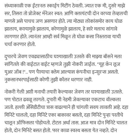
संध्याकाळी एक ईंटरनल स्काईप मिटींग ठेवली. ज्यात एक मी, दुसरे माझे
सर, तिसरा तो प्रोजेक्ट मॅनेजर स्वत: आणि क्लायंटची दोन वरच्या लेव्हलची
माणसे असे पाचच जण असणार होते. त्या मोठ्या लोकांसमोर काय घोळ
झालाय, कश्यामुळे झालाय, कोणामुळे झालाय, हे सारे मलाच सांगावे
लागणार होते. त्यानंतर आम्ही सर्व मिळून तो घोळ कसा निस्तरावा याची
चर्चा करणार होतो.
दुपारचे जेवण एवढ्यासाठीच घश्याखाली उतरले की माझ्या बॉसने मला
सांगितले की वाईटात वाईट म्हणजे तुझी नोकरी जाईल. "यूह कॅन लूज
युअर जॉब !".. पण पैश्याचा क्लेम आल्यास कंपनीचा इन्शुरन्स असतो.
नुकसानभरपाईसाठी कोणी तुझी कॉलर धरणार नाही.
नोकरी गेली अशी मनाची तयारी केल्यावर जेवण तर घश्याखाली उतरले.
पण पोटात ढवळू लागले. दुपारी मी नेहमी जेवल्यावर एकटाच वॉल्कला
जातो. हल्ली अ‍ॅसिडीटीचा त्रास वाढल्याने ही चांगली सवय लावली आहे. दहा
मिनिटे चालतो, दहा मिनिटे एका बाकावर बसतो, दहा मिनिटे पुन्हा परतीचे
चालून ऑफिसला पोहोचतो. टोटल अर्धा तास. आज मात्र दोन मिनिटे चालत
होतो, दोन मिनिटे बसत होतो. फार काळ स्वस्थ बसता येत नव्हते. दोन