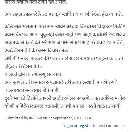
प्रोसेस देखील मला टेंशन देत असेल.
एक सहज आठवलेले उदाहरण, कदाचित याच्याशी रिलेट होऊ शकते.
कॉलेजात असताना पास संपल्यावर बरेचदा बिनधास्त विदाऊट तिकीट
प्रवास केलाय. आता चुकूनही करत नाही. पण जेव्हा कधीतरी ट्रेनमध्येच
अचानक समजते की अरे आपला पास संपला आहे तर एवढे टेंशन येते,
एवढे टेंशन येते की बस्स विचारू नका..
जरी मी मनाला पटवले की फार तर शेपाचशे रुपयांचा फाईना काय तो
होईल तरी टेंशन येतेच.
यालाही दोन कारणे असू शकतात.
एक म्हणजे जरी मनाला समजावले तरी अक्कलखाती पाचशे रुपये
घालवायला मन तयार होत नाही.
दुसरे म्हणजे टिसीने आपली व्हाईट कॉलर पकडणे, त्यात ऑफिसमधील
कोणी पाहिले तर डबल बदनामी, ज्याची मनाला धास्ती वाटत असावी.
Submitted by
ऋन्मेऽऽष
on 27 September, 2017 - 13:41
Log in
or
register
to post comments