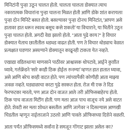
मिनिटांनी पुन्हा उठून चालत होतो. चालता चालता डोक्यात त्याच
नकारात्मक विचारांना पुन्हा चालना मिळत होती आणि डोके शांत करायला
पुन्हा दोन मिनिटे बसत होतो. बसल्यावर पुन्हा दोनच मिनिटांत, ‘आपण असे
हातावर हात धरून स्वस्थ बसूच कसे शकतो’ या विचाराने, या भितीने उठून
पुन्हा चालत होतो. अगदी वेडा झालो होतो. "आता पुढे काय?" हे विचार
डोक्यात येताच छातीतील धडधड वाढत होती. पण ते विचार थोड्याच वेळात
प्रत्यक्षात घडणार असल्याने डोक्यातून काढूनही टाकता येत नव्हते.
एखाद्या वडिलधार्‍या माणसाने पाठीवर आश्वासक थोपटावे, आईने कुशीत
घ्यावे, गर्लफ्रेंडने ‘सारे काही ठिक होईल रुनम्या’ म्हणत हात हातात घ्यावा,
असे आणि बरेच काही वाटत होते. पण त्यांच्यापैकी कोणीही आता माझ्या
जवळ नव्हते. घड्याळाचा काटा पुढे सरकत होता. रोज मी एक ते दिड
फेरफटका मारतो, पण आज दोन वाजत आले तरी ऑफिसबाहेरच होतो.
ठिक पाच वाजता मिटींग होती. पण मला आज पाच वाजूच नये असे वाटत
होते. शेवटी सर मला शोधत बसतील आणि जागेवर न दिसल्यास आणखी
चिडतील म्हणून नाईलाजाने उठलो आणि पावले ऑफिसच्या दिशेने वळली.
आता पर्यंत ऑफिसमध्ये सर्वांना हे समजून गोंगाट झाला असेल का?