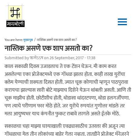
Skip to main content
You are here:
मुख्यपृष्ठ
/
नास्तिक असणे एक शाप असतो का?
नास्तिक असणे एक शाप असतो का?
Submitted by
ऋन्मेऽऽष
on 26 September, 2017 - 17:38
काल सकाळी दिवस उजाडलाच ते एक टेंशन घेऊन. मी काम करत
असलेल्या एका प्रोजेक्टमध्ये एक गोंधळ झाला होता. काही लाख युरोंचा
क्लेम येण्याची शक्यता दिसत होती. ज्यात चूक कोणाची म्हणून पाठपुरावा
करायचा झाल्यास सारी बोटे माझ्याच दिशेने येऊन थांबली असती. आणि ती
चूक माझीच होती. छोटीशीच होती, थोडासा धांदरटपणा, थोडा हलगर्जीपणा.
पण त्याचे परीणाम फार मोठे होते. जर युरोचे रुपयांत गुणोत्तर मांडले तर
मला आयुष्यभर याच कंपनीत फुकट राबावे लागले असते ईतके मोठे.
सकाळचा चहा माझ्या घश्याखाली एवढ्यासाठीच उतरला की अजून त्या
गोंधळाचा मेल तीन लोकांच्या बाहेर गेला नव्हता. तातडीने प्रोजेक्ट मॅनेजरने