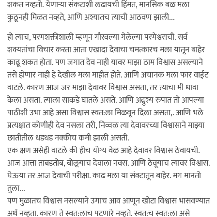
शकत नव्हतो. येणार्‍या संकटाशी लढायची हिंमत, मानसिक बळ मला
कुठूनही मिळत नव्हते, आणि अश्यातच त्याची आठवण झाली...
हो त्याच, परमशक्तीशाली म्हणून गौरवल्या गेलेल्या परमेश्वराची. सर्व
शक्यतांचा विचार करता आता एखादा देवाचा चमत्कारच मला यातून बाहेर
काढू शकत होता. पण जगात देव नाही यावर माझा ठाम विश्वास असल्याने
तसे होणार नाही हे देखील मला माहीत होते. आणि अचानक मला फार वाईट
वाटले. कारण आज जर माझा देवावर विश्वास असता, तर त्याचा मी धावा
केला असता. त्याला साकडे घातले असते. आणि अद्रुश्य रुपात तो आपल्या
पाठीशी उभा आहे असा विश्वास स्वत:ला मिळवून दिला असता,. आणि भले
प्रत्यक्षात कोणीही देव नसला तरी, निव्वळ त्या देवावरच्या विश्वासाने माझ्या
छातीतील धडधड नक्कीच कमी झाली असती.
एक क्षण असेही वाटले की हीच योग्य वेळ आहे देवावर विश्वास ठेवायची.
आज आत्ता ताबडतोब, बोलूयाच देवाला नवस. आणि ठेवूयाच त्यावर विश्वास.
घेऊया तर आज देवाची परीक्षा. काढ मला या संक्टातून बाहेर. मग मानतो
तुला...
पण मुळातच विश्वास नसल्याने उगाच आव आणून खोटा विश्वास भासवण्यात
अर्थ नव्हता. कारण ते स्वत:लाच पटणारे नव्हते. स्वत:च स्वत:ला असे