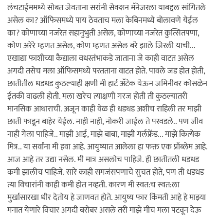
लंचटाईममध्ये सोबत जेवताना सरांनी सेक्शन मॅनेजरला याबद्दल सांगितले
असेल का? ऑफिसमध्ये पाय ठेवताच मला केबिनमध्ये बोलावणे येईल
का? कोणाच्या नजरेत सहानुभुती असेल, कोणाच्या नजरेत कुत्सितपणा,
कोण अरेरे म्हणत असेल, कोण म्हणत असेल बरे झाले जिरली याची...
एखाद्या फाशीच्या कैद्याला वधस्तंभाकडे जाताना जे काही वाटत असेल
अगदी तसेच मला ऑफिसमध्ये परतताना वाटत होते. पावले जड होत होती,
छातीतील धडधड कुठल्याही क्षणी मी हार्ट अ‍ॅटेक येऊन जमिनीवर कोसळेन
ईतकी वाढली होती. मला खरेच त्याक्षणी गरज होती ती कुठल्यातरी
मानसिक आधाराची. अजून काही वेळ ही धडधड अशीच राहिली तर माझी
छाती फाडून बाहेर येईल. नाही नाही, नोकरी जाईल ते परवडले.. पण जीव
नाही गेला पाहिजे.. माझी आई, माझे बाबा, माझी गर्लफ्रेंड... माझे कित्येक
मित्र.. या सर्वांना मी हवा आहे. आयुष्यात आलेला हा फक्त एक प्रॉब्लेम आहे.
आज आहे तर उद्या नसेल. मी मात्र असलोच पाहिजे. ही छातीतली धडधड
कमी झालीच पाहिजे. सारे काही समजंसपणाचे सुचत होते, पण ती धडधड
त्या विचारांनी काही कमी होत नव्हती. कारण मी स्वत:च स्वत:ला
मुर्खासारखा धीर देतोय हे जाणवत होते. आयुष्य फार किंमती आहे हे माझ्या
मनात येणारे विचार अगदी बरोबर असले तरी माझे मीच मला पटवून देऊ