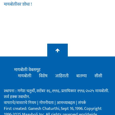
मायबोलीवर शोधा !
मायबोली वेबसमूह
मायबोली
विशेष
जाहिराती
बातम्या
सीसी
स्थापना : गणेश चतुर्थी, सप्टेंबर १६, १९९६. प्रताधिकार १९९६-२०२५ मायबोली.
सर्व हक्क स्वाधीन.
वापराचे/वावराचे नियम
|
गोपनीयता
|
आमच्याबद्दल
|
संपर्क
First created: Ganesh Chaturthi, Sept 16, 1996. Copyright
1996-2025 Maayboli Inc. All rights reserved worldwide.