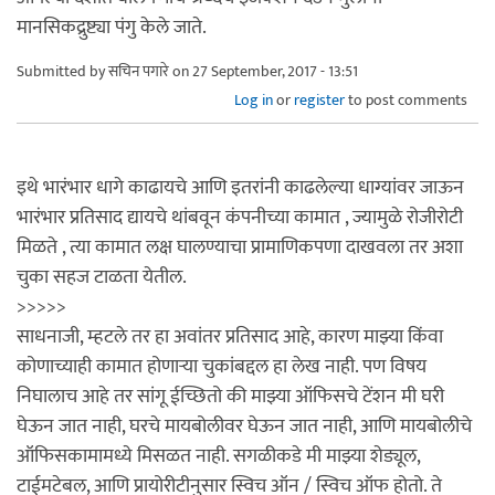
मानसिकद्रुष्ट्या पंगु केले जाते.
Submitted by
सचिन पगारे
on 27 September, 2017 - 13:51
Log in
or
register
to post comments
इथे भारंभार धागे काढायचे आणि इतरांनी काढलेल्या धाग्यांवर जाऊन
भारंभार प्रतिसाद द्यायचे थांबवून कंपनीच्या कामात , ज्यामुळे रोजीरोटी
मिळते , त्या कामात लक्ष घालण्याचा प्रामाणिकपणा दाखवला तर अशा
चुका सहज टाळता येतील.
>>>>>
साधनाजी, म्हटले तर हा अवांतर प्रतिसाद आहे, कारण माझ्या किंवा
कोणाच्याही कामात होणार्‍या चुकांबद्दल हा लेख नाही. पण विषय
निघालाच आहे तर सांगू ईच्छितो की माझ्या ऑफिसचे टेंशन मी घरी
घेऊन जात नाही, घरचे मायबोलीवर घेऊन जात नाही, आणि मायबोलीचे
ऑफिसकामामध्ये मिसळत नाही. सगळीकडे मी माझ्या शेड्यूल,
टाईमटेबल, आणि प्रायोरीटीनुसार स्विच ऑन / स्विच ऑफ होतो. ते