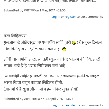
आवरलेला वाटला, वेळ मिळाला की मीही थोडं लिहितो धाग्यावर...
Submitted by
नानाकळा
on 1 May, 2017 - 02:06
Log in
or
register
to post comments
मस्त लिहिलंयस.
गुलजारकडे जीतेंद्रसुद्धा मध्यमवर्गीय आणि (तरी
) ग्रेसफुल दिसला
तिथे विनोद खन्ना दिसेल यात नवल नाही.
आँधी चार वर्षांनी आला, त्यातही (गुलजारचंच) 'सलाम कीजिये, आली
जनाब आये हैं' हे असंच सिनिकल गाणं आहे.
त्याआधीही साहिर इ. मंडळी स्वातंत्र्यानंतर झालेल्या भ्रमनिरासाबद्दल
असंच किंवा याहून कडवट लिहितच होती.
(आसमाँ पे है खुदा और जमीं पे हम - फिर सुबह होगी)
Submitted by
स्वाती_आंबोळे
on 30 April, 2017 - 14:23
Log in
or
register
to post comments