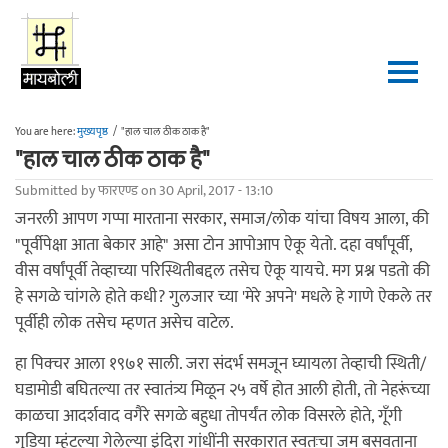
Skip to main content
You are here:
मुख्यपृष्ठ
/
"हाल चाल ठीक ठाक है"
"हाल चाल ठीक ठाक है"
Submitted by
फारएण्ड
on 30 April, 2017 - 13:10
जनरली आपण गप्पा मारताना सरकार, समाज/लोक यांचा विषय आला, की
"पूर्वीपेक्षा आता बेकार आहे" असा टोन आपोआप ऐकू येतो. दहा वर्षांपूर्वी,
वीस वर्षांपूर्वी तेव्हाच्या परिस्थितीबद्दल तसेच ऐकू यायचे. मग प्रश्न पडतो की
हे सगळे चांगले होते कधी? गुलजार च्या 'मेरे अपने' मधले हे गाणे ऐकले तर
पूर्वीही लोक तसेच म्हणत असेच वाटेल.
हा पिक्चर आला १९७१ साली. जरा संदर्भ समजून घ्यायला तेव्हाची स्थिती/
घडामोडी बघितल्या तर स्वातंत्र्य मिळून २५ वर्षे होत आली होती, तो नेहरूंच्या
काळचा आदर्शवाद वगैरे सगळे बहुधा तोपर्यंत लोक विसरले होते, गूँगी
गुडिया म्हंटल्या गेलेल्या इंदिरा गांधींनी सरकारात स्वतःचा जम बसवताना