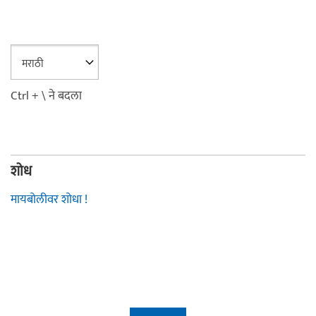
Ctrl + \ ने बदला
शोध
मायबोलीवर शोधा !