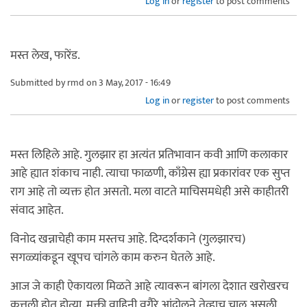
Log in
or
register
to post comments
मस्त लेख, फारेंड.
Submitted by
rmd
on 3 May, 2017 - 16:49
Log in
or
register
to post comments
मस्त लिहिले आहे. गुलझार हा अत्यंत प्रतिभावान कवी आणि कलाकार
आहे ह्यात शंकाच नाही. त्याचा फाळणी, काँग्रेस ह्या प्रकारांवर एक सुप्त
राग आहे तो व्यक्त होत असतो. मला वाटते माचिसमधेही असे काहीतरी
संवाद आहेत.
विनोद खन्नाचेही काम मस्तच आहे. दिग्दर्शकाने (गुलझारच)
सगळ्यांकडून खूपच चांगले काम करुन घेतले आहे.
आज जे काही ऐकायला मिळते आहे त्यावरून बांगला देशात खरोखरच
कत्तली होत होत्या. मुक्ती वाहिनी वगैरे आंदोलने तेव्हाच चालू असली