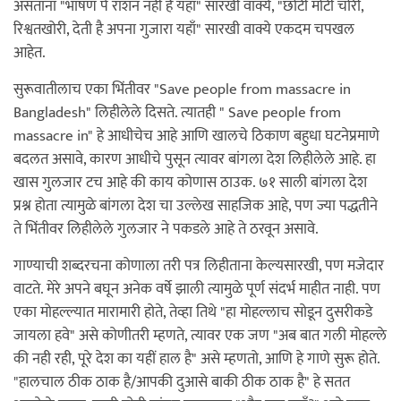
असताना "भाषण पे राशन नहीं है यहाँ" सारखी वाक्ये, "छोटी मोटी चोरी,
रिश्वतखोरी, देती है अपना गुजारा यहाँ" सारखी वाक्ये एकदम चपखल
आहेत.
सुरूवातीलाच एका भिंतीवर "Save people from massacre in
Bangladesh" लिहीलेले दिसते. त्यातही " Save people from
massacre in" हे आधीचेच आहे आणि खालचे ठिकाण बहुधा घटनेप्रमाणे
बदलत असावे, कारण आधीचे पुसून त्यावर बांगला देश लिहीलेले आहे. हा
खास गुलजार टच आहे की काय कोणास ठाउक. ७१ साली बांगला देश
प्रश्न होता त्यामुळे बांगला देश चा उल्लेख साहजिक आहे, पण ज्या पद्धतीने
ते भिंतीवर लिहीलेले गुलजार ने पकडले आहे ते ठरवून असावे.
गाण्याची शब्दरचना कोणाला तरी पत्र लिहीताना केल्यसारखी, पण मजेदार
वाटते. मेरे अपने बघून अनेक वर्षे झाली त्यामुळे पूर्ण संदर्भ माहीत नाही. पण
एका मोहल्ल्यात मारामारी होते, तेव्हा तिथे "हा मोहल्लाच सोडून दुसरीकडे
जायला हवे" असे कोणीतरी म्हणते, त्यावर एक जण "अब बात गली मोहल्ले
की नही रही, पूरे देश का यहीं हाल है" असे म्हणतो, आणि हे गाणे सुरू होते.
"हालचाल ठीक ठाक है/आपकी दुआसे बाकी ठीक ठाक है" हे सतत