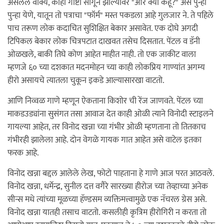
असलेले वाक्य, काही गोष्टी सांगून झाल्यावर "और क्या कहूँ?" असे पुन्हा
पुन्हा येणे, यातून तो पत्राचा "फॉर्म" मस्त पकडला आहे गुलजार ने. ते पहिले
पाच तरूण लोक कदाचित सुशिक्षित बेकार असावेत. एक दोघे अगदी
टिपिकल बेकार लोक चित्रपटात दाखवत तसेच दिसतात. पेंटल व डॅनी
ओळखले, बाकी तिघे कोण आहेत माहीत नाही. तो एक जाकीट वाला
म्हणजे ६० च्या दशकात मदनमोहन च्या काही लोकप्रिय गाण्यांत अगम्य
हीरो असायचे त्यातला चुकून इकडे आल्यासारखा वाटतो.
आणि निव्वळ गाणे म्हणून ऐकताना किशोर ची रेंज जाणवते. पेंटल च्या
माकडउड्यांना सुसंगत तसा आवाज देत काही ओळी त्याने विनोदी स्टाइलने
गायल्या आहेत, तर विनोद खन्ना च्या गंभीर ओळी म्हणताना तो तितकाच
गंभीरही झालेला आहे. दोन वेगळे गायक गात आहेत असे वाटेल इतका
फरक आहे.
विनोद खन्ना बद्दल आलेले लेख, फोटो पाहताना हे गाणे आज परत आठवले.
विनोद खन्ना, धर्मेन्द्र, सुनील दत्त वगैरे सारख्या हीरोज च्या तेव्हाच्या अनेक
सीन्स मधे त्यांच्या मूळच्या हॅण्डसम व्यक्तिमत्त्वामुळे एक नॅचरल ग्रेस असे.
विनोद खन्ना यातही तसाच वाटतो. कसलीही कृत्रिम हीरोगिरी न करता तो