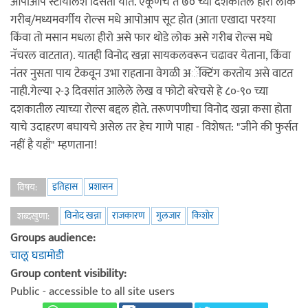
आपोआप स्टायलिश दिसतो यात. एकूणच ते ७० च्या दशकातले हीरो लोक
गरीब्/मध्यमवर्गीय रोल्स मधे आपोआप सूट होत (आता एखादा परश्या
किंवा तो मसान मधला हीरो असे फार थोडे लोक असे गरीब रोल्स मधे
नॅचरल वाटतात). यातही विनोद खन्ना सायकलवरून चढावर येताना, किंवा
नंतर नुसता पाय टेकवून उभा राहताना वेगळी अॅक्टिंग करतोय असे वाटत
नाही.गेल्या २-३ दिवसांत आलेले लेख व फोटो बरेचसे हे ८०-९० च्या
दशकातील त्याच्या रोल्स बद्दल होते. तरूणपणीचा विनोद खन्ना कसा होता
याचे उदाहरण बघायचे असेल तर हेच गाणे पाहा - विशेषत: "जीने की फुर्सत
नहीं है यहाँ" म्हणताना!
इतिहास
प्रशासन
विषय:
विनोद खन्ना
राजकारण
गुलजार
किशोर
शब्दखुणा:
Groups audience:
चालू घडामोडी
Group content visibility:
Public - accessible to all site users