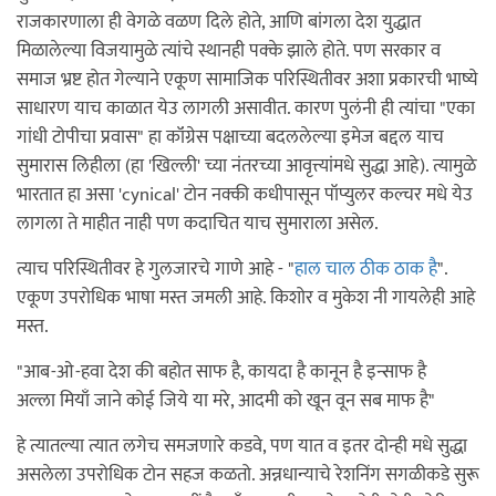
राजकारणाला ही वेगळे वळण दिले होते, आणि बांगला देश युद्धात
मिळालेल्या विजयामुळे त्यांचे स्थानही पक्के झाले होते. पण सरकार व
समाज भ्रष्ट होत गेल्याने एकूण सामाजिक परिस्थितीवर अशा प्रकारची भाष्ये
साधारण याच काळात येउ लागली असावीत. कारण पुलंनी ही त्यांचा "एका
गांधी टोपीचा प्रवास" हा कॉंग्रेस पक्षाच्या बदललेल्या इमेज बद्दल याच
सुमारास लिहीला (हा 'खिल्ली' च्या नंतरच्या आवृत्त्यांमधे सुद्धा आहे). त्यामुळे
भारतात हा असा 'cynical' टोन नक्की कधीपासून पॉप्युलर कल्चर मधे येउ
लागला ते माहीत नाही पण कदाचित याच सुमाराला असेल.
त्याच परिस्थितीवर हे गुलजारचे गाणे आहे - "
हाल चाल ठीक ठाक है
".
एकूण उपरोधिक भाषा मस्त जमली आहे. किशोर व मुकेश नी गायलेही आहे
मस्त.
"आब-ओ-हवा देश की बहोत साफ है, कायदा है कानून है इन्साफ है
अल्ला मियाँ जाने कोई जिये या मरे, आदमी को खून वून सब माफ है"
हे त्यातल्या त्यात लगेच समजणारे कडवे, पण यात व इतर दोन्ही मधे सुद्धा
असलेला उपरोधिक टोन सहज कळतो. अन्नधान्याचे रेशनिंग सगळीकडे सुरू