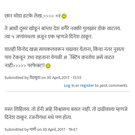
छान थोडा हटके लेख.>>>> +१
ते आधी दुसरं खोडून बांग्ला देश वगैरे नक्की गुलझार डोकं वाटतय.
त्या ५ जणांमधला अजून एक म्हणजे दिनेश ठाकूर.
यातही विनोद खन्ना सायकलवरून चढावर येताना, किंवा नंतर नुसता
पाय टेकवून उभा राहताना वेगळी अॅक्टिंग करतोय असे वाटत
नाही>>>>> परफेक्ट!!
Submitted by
वैद्यबुवा
on 30 April, 2017 - 15:55
Log in
or
register
to post comments
मस्त लिहिलय. तो डॅनी आहे विश्वासच बसत नाही. तो दाढीवाला म्हणजे
दिनेश ठाकूर. रजनीगंधा मधे पण होता.
Submitted by
मामी
on 30 April, 2017 - 19:47