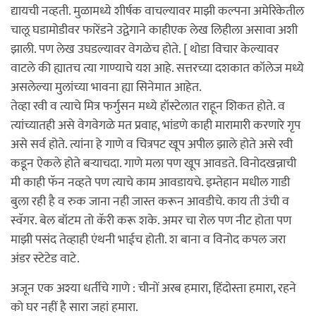
द्यायची नव्हती. मुळामध्ये शीर्षक वाचल्यावर माझी कल्पना अमेरिकेतील
चालू घडामोडीवर फारेंडने उद्वेगाने काहीएक लेख लिहीला असावा अशी
झाली. पण लेख उघडल्यावर वेगळेच होते. [ थोडा विचार केल्यावर
वाटले की ह्यातच त्या गाण्याचे यश आहे. सत्तरच्या दशकात कॉलेज मध्ये
असलेल्या मुलांच्या भावना ह्या सिनेमात आहेत.
तेव्हा रवी व त्याचे मित्र फर्गुसन मध्ये हॉस्टेलात राहून शिकत होते. व
त्यांच्यातही असे वेगवेगळे मत प्रवाह, भांडणे काही मारामारी करणारे गृप
असे सर्व होते. त्यांना हे गाणे व चित्रपट खूप अपील झाले होते असे रवी
कडून ऐकले होते बर्‍याचदा. गाणे मला पण खूप आवडते. विनोदखन्नाची
मी काही फॅन नव्हते पण त्याचे काम आवडायचे. इम्तेहान मधील गाडी
बुला रही है व रुक जाना नही जास्त करून आवडीचे. काय ती उंची व
स्वॅगर. बेल बॉटम तो कॅरी करू शके. अमर चा रोल पण नीट होता पण
माझी पसंद तेव्हाही एंथनी भाईच होती. श बाना व विनोद कपल जरा
अंडर स्टेटेड वाटे.
अजून एक अश्या धर्तीचे गाणे : चीनों अरब हमारा, हिंदोस्ता हमारा, रहने
को घर नहीं है सारा जहां हमारा.