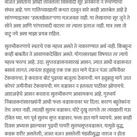
वाजत असताना आम्ही लावलेला विसंवादी सूर अनेकांना न रुचण्याचा
संभव आहे. पण गालिच्याखाली कचरा दडवुन सारे काही आलबेल आहे हे
सांगण्याइतका "हसतखेळत"पणा मजजवळ नाही. या लेखनाचा सूर जुने ते
सोने असा आणि परंपरावादी वाटला तर त्याला इलाज नाही. मात्र तसा तो
वाटु नये असा माझा प्रयत्न राहिल.
सुलभीकरणाचे स्वतःचे एक महत्त्व असते ते नाकारण्यात अर्थ नाही. किंबहुना
काही बाबतीत ते आवश्यकदेखिल असते. योगासारख्या विषयात तर त्याचे
महत्त्व फारच आहे. उदा. सुप्तवज्रासनासारखं आसन. ज्यात आधी वज्रासनात
बसावं लागतं. त्यानंतर हळुहळु एक एक हात मागे घेऊन पंजा जमिनीवर
टेकवायचा. हे करताना बोटं पुढच्या बाजुला ठेवायची. मग हळुहळु मागे जात
कोपरं जमीनीवर टेकवायची. मग वज्रासन न हलवता पाठीवर झोपायचे.
अशाअर्‍हेचे आसन करताना सुलभीकरण आवश्यकच आहे. गुरुवर्य
निंबाळकरांसारख्यांनी आधी फक्त वज्रासनावर भर दिला. कारण बहुतेकांना
तेच जमत नाही. त्यातही सुलभ वज्रासन. घोटे दुखु लागले तर त्याखाली मऊ
टॉवेल घ्या. मग पूर्व सुलभ सुप्त वज्रासन. फक्त हात मागे घ्यायचे. असा काही
दिवस अभ्यास झाल्यावर पुढची पायरी सुलभसूप्तवज्रासन. यामुळे वृद्ध,
कडक शरीर असलेली, जास्त वजन असलेली मंडळीसुद्धा नाराज न होता