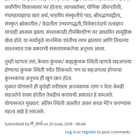
सर्वांगीण विकासावर भर होताच. त्याचबरोबर, योगिक जीवनशैली,
पंचमहायज्ञाचा खरा अर्थ, भारतीय संस्कृतीचे पाठ, श्रीमद्भगवद्गीता,
संस्कृत श्लोकातील / वेदातील उच्चारपद्धती, विवेकानंदाचे तत्वज्ञान
याचाही अभ्यास झाला. संध्याकाळी टीमबिल्डीन्ग वर आधारित सामूहिक
खेळ होते. या सर्वांमुळे मानसिक शांतीचा लाभ झालाच आणि तिथल्या
वास्तव्यात एक प्रकारची सकारात्मकतेचा अनुभव आला.
तुम्ही म्हणता तसं, केवल कुंभक/ बाह्यकुंभक स्थिती म्हणजे सहजगत्या
होणाऱ्या कुंभक स्थिती पर्यंत शिकवले. पण या सहजगत्या होणार्‍या
कुम्भकाचा अनुभव ही खुप छान होता.
मुळात योगासने ही कुठेही शरीराला अनावश्यक ताण न येता जेवढी
सहजतेने शक्य होतील तेवढीच करायची असतात हे समजले.
योगासनात मुख्यतः: अंतिम स्थिती जास्तीत जास्त काळ मेंटेन करण्यास
महत्व आहे हे समजले.
Submitted by
मी_आर्या
on 20 June, 2016 - 06:46
Log in
or
register
to post comments