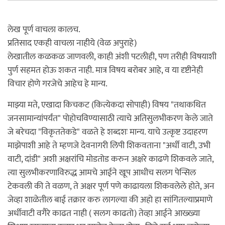
लेख पूर्ण वाचला कालच.
प्रतिसाद एकही वाचला नाहीये (वेळ अपुराहे)
लेखातील कळकळ जाणवली, काही अंशी पटलीही, पण तरीही विषयाशी
पुर्ण सहमत होऊ शकत नाही. मात्र विषय बरोबर आहे, व या दृष्टीनेही
विचार होणे गरजेचे आहेच हे मान्य.
माझ्या मते, एखादा किचकट (कित्येकदा सोपाही) विषय "तथाकथित
जनसामान्यांपर्यंत" पोहोचविण्यासाठी त्याचे अतिसुलभीकरण केले जाते
जे बरेचदा "विकृततेकडे" वळते हे शब्दशः मान्य. याचे उत्कृष्ट उदाहरण
माझेपाशी आहे ते म्हणजे देवनागरी लिपी शिकवताना "अर्धी वाटी, उभी
वाटी, दांडी" अशी अक्षरांचि मोडतोड करुन अक्षरे काढणे शिकवले जाते,
त्या सुलभीकरणाविरुद्ध आमचे आईने खूप आधीच सलग पेन्सिल
टेकवली की ते वळण, ते अक्षर पूर्ण पणे काढायला शिकवलेले होते, अन
जेव्हा शाळेतील बाई तक्रार करु लागल्या की अहो हा सांगितल्याप्रमाणे
अर्धीवाटी वगैरे काढत नाही ( सलग काढतो) तेव्हा आईने आख्ख्या