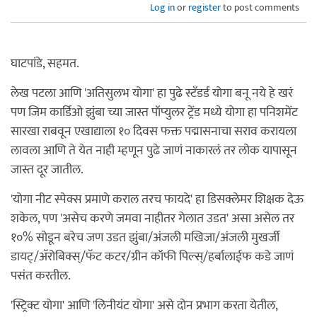
Log in
or
register
to post comments
घाटपांडे, सहमत.
लेख पटला आणि 'अतिसुलभ योगा' हा पुढे स्टँडर्ड योगा बनू नये हे खरं
पण जिम कार्डिओ झुंबा च्या जास्त पॉप्युलर ट्रेंड मध्ये योगा हा पनिशमेंट
सारखा राबवून एखाद्याला १० दिवस फक्त पद्मासनाचा सराव करायला
लावला आणि ते येत नाही म्हणून पुढे जाणं नाकारलं तर लोक यापासून
जास्त दूर जातील.
'योगा नीट स्पेक्स प्रमाणे कराल तरच फायदे' हा डिसक्लेमर शिक्षक देऊ
शकेल, पण 'असेच करणे जमवा नाहीतर गेलात उडत' असा असेल तर
१०% सोडून बरेच जण उडत झुंबा/अंजली मखिजा/अंजली मुखर्जी
डायट्/अ‍ॅरोबिक्स्/फॅट कटर/ग्रीन कॉफी पिल्स्/हर्बालाईफ कडे जाणं
पसंत करतील.
'स्ट्रिक्ट योगा' आणि 'लिनीयंट योगा' असे दोन प्रभाग करता येतील,