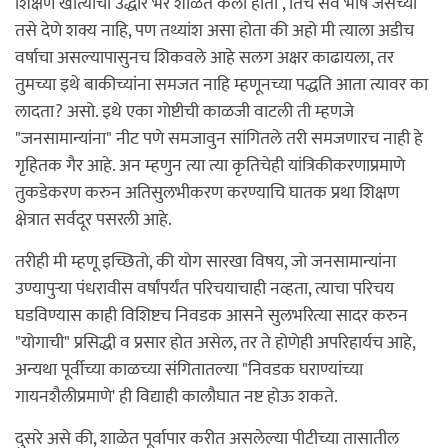
शिक्षण खात्याचा उद्धार भर शाळेत केला होता , तिचे सर्व भाष जसेच्या
तसे देणे शक्य नाहि, पण तथ्यांश असा होता की अहो मी त्याला अडीच
वर्षाचा असल्यापासुनच शिकवले आहे सलग अक्षर काढायला, तर
तुमच्या इथे बाकीच्यांना समजत नाहि म्हणूनच्या पद्धति आता त्यावर का
लादता? असो. इथे एका गोष्टीची काळजी वाटली ती म्हणजे
"जनसामान्यांना" नीट पणे समजावुन सांगितले तरी समजणारच नाही हे
गृहितक गैर आहे. अन म्हणुन त्या त्या कृतिचेही यांत्रिकीकरणाप्रमाणे
तुकडेकरण करुन अतिसुलभीकरण करण्याचि घातक प्रथा शिक्षण
क्षेत्रात सर्वदूर पसरली आहे.
तरीही मी म्हणू इच्छितो, की योग सारखा विषय, जो जनसामान्यांना
उण्यापुर्‍या पंधरावीस वर्षांपर्यंत परिचयाचाही नव्हता, त्याचा परिचय
घडविण्यास काही विशिष्टच निवडक आसने सुलभरित्या सादर करुन
"योगाची" प्रसिद्धी व प्रसार होत असेल, तर ते होणेही अपरिहार्यच आहे,
अन्यथा पूर्वीच्या काळच्या संगितातल्या "निवडक घराण्यांच्या
गायनशैलीप्रमाणे' ही विद्याही कालौघात नष्ट होऊ शकते.
दुसरे असे की, शाळेत पूर्वापार करीत असलेल्या पीटीच्या तासातील