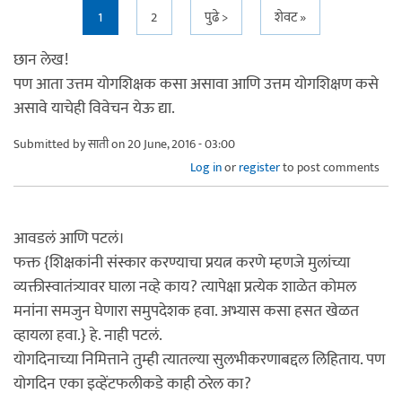
Pages
1
2
पुढे >
शेवट »
छान लेख!
पण आता उत्तम योगशिक्षक कसा असावा आणि उत्तम योगशिक्षण कसे
असावे याचेही विवेचन येऊ द्या.
Submitted by
साती
on 20 June, 2016 - 03:00
Log in
or
register
to post comments
आवडलं आणि पटलं।
फक्त {शिक्षकांनी संस्कार करण्याचा प्रयत्न करणे म्हणजे मुलांच्या
व्यक्तीस्वातंत्र्यावर घाला नव्हे काय? त्यापेक्षा प्रत्येक शाळेत कोमल
मनांना समजुन घेणारा समुपदेशक हवा. अभ्यास कसा हसत खेळत
व्हायला हवा.} हे. नाही पटलं.
योगदिनाच्या निमित्ताने तुम्ही त्यातल्या सुलभीकरणाबद्दल लिहिताय. पण
योगदिन एका इव्हेंटफलीकडे काही ठरेल का?