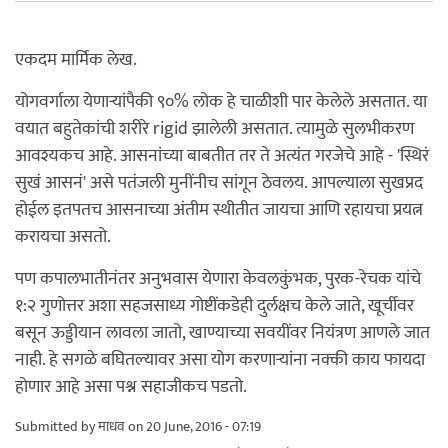
एकदम मार्मिक लेख.
योगवर्गाला येणार्‍यांपैकी ९०% लोक हे चाळीशी पार केलेले असतात. या
वयात बहुतेकांची शरीरे rigid झालेली असतात. त्यामुळे सुलभीकरण
आवश्यकच आहे. आसनांच्या बाबतीत तर ते अत्यंत गरजेचे आहे - 'स्थिरं
सुखं आसनं' असे पतंजली मुनींनीच सांगून ठेवलय. आपल्याला सुखप्रद
होईल इतपतच आसनाच्या अंतीम स्थीतीत जायचा आणि रहायचा प्रयत्न
करायचा असतो.
पण कपालभातीनंतर अनुभवास येणारा केवलकुंभक, पुरक-रेचक यांचे
१:२ गुणोत्तर अशा सहजसाध्य गोष्टींकडेही दुर्लक्षच केले जाते, खूर्चीवर
बसून ऊड्डीयान लावला जातो, खाण्याच्या सवयींवर नियंत्रण आणले जात
नाही. हे सगळे बघितल्यावर असा योग करणार्‍यांना नक्की काय फायदा
होणार आहे असा पश्न सहाजीकच पडतो.
Submitted by
माधव
on 20 June, 2016 - 07:19