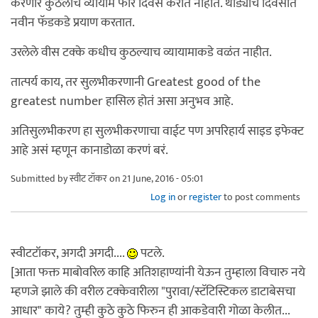
करणारे कुठलाच व्यायाम फार दिवस करीत नाहीत. थोड्याच दिवसात
नवीन फॅडकडे प्रयाण करतात.
उरलेले वीस टक्के कधीच कुठल्याच व्यायामाकडे वळंत नाहीत.
तात्पर्य काय, तर सुलभीकरणानी Greatest good of the
greatest number हासिल होतं असा अनुभव आहे.
अतिसुलभीकरण हा सुलभीकरणाचा वाईट पण अपरिहार्य साइड इफेक्ट
आहे असं म्हणून कानाडोळा करणं बरं.
Submitted by
स्वीट टॉकर
on 21 June, 2016 - 05:01
Log in
or
register
to post comments
स्वीटटॉकर, अगदी अगदी....
पटले.
[आता फक्त माबोवरिल काहि अतिशहाण्यांनी येऊन तुम्हाला विचारु नये
म्हणजे झाले की वरील टक्केवारीला "पुरावा/स्टॅटिस्टिकल डाटाबेसचा
आधार" काये? तुम्ही कुठे कुठे फिरुन ही आकडेवारी गोळा केलीत...