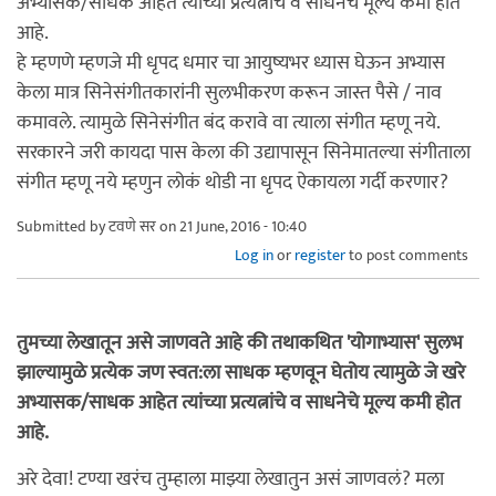
अभ्यासक/साधक आहेत त्यांच्या प्रत्यत्नांचे व साधनेचे मूल्य कमी होत
आहे.
हे म्हणणे म्हणजे मी धृपद धमार चा आयुष्यभर ध्यास घेऊन अभ्यास
केला मात्र सिनेसंगीतकारांनी सुलभीकरण करून जास्त पैसे / नाव
कमावले. त्यामुळे सिनेसंगीत बंद करावे वा त्याला संगीत म्हणू नये.
सरकारने जरी कायदा पास केला की उद्यापासून सिनेमातल्या संगीताला
संगीत म्हणू नये म्हणुन लोकं थोडी ना धृपद ऐकायला गर्दी करणार?
Submitted by
टवणे सर
on 21 June, 2016 - 10:40
Log in
or
register
to post comments
तुमच्या लेखातून असे जाणवते आहे की तथाकथित 'योगाभ्यास' सुलभ
झाल्यामुळे प्रत्येक जण स्वत:ला साधक म्हणवून घेतोय त्यामुळे जे खरे
अभ्यासक/साधक आहेत त्यांच्या प्रत्यत्नांचे व साधनेचे मूल्य कमी होत
आहे.
अरे देवा! टण्या खरंच तुम्हाला माझ्या लेखातुन असं जाणवलं? मला