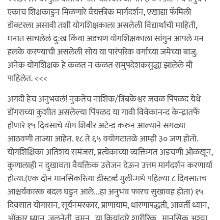
एकाच शिक्षकाडुन मिळणारे वैयक्तीक मार्गदर्शन, एखाद्या फॅमिली
डॉक्टरला असावी तशी योगशिक्षकाला असलेली विद्यार्थांची माहिती,
मनात साचलेलं दु:ख किंवा अडचण योगशिक्षकाला सांगुन आपले मन
हलके करण्याची असलेली सोय या पारंपरिक वर्गाच्या जमेच्या बाजु.
अनेक योगशिक्षक हे कळत न कळत समुपदेशकसुद्धा झालेले मी
पाहिलेत. <<<
अगदी हेच अनुभवलं! नुकतेच नाशिक/त्रिंबकेश्वर जवळ पिंपळद येथे
डोंगराच्या कुशीत असलेल्या पिंपळद या गावी विवेकानन्द केन्द्रातर्फे
होणारे १५ दिवसाचे योग शिबीर अटेन्ड करुन आल्याने सगळ्या
आठवणी ताज्या आहेत. १८ ते ६५ वयोगटातळे आम्ही ३० जण होतो.
योगशिक्षिका अतिशय समंजस, प्रत्येकाच्या व्यक्तिगत अडचणी ओळखून,
कुणालाही न दुखावता वैयक्तिक उत्तेजन देऊन उत्तम मार्गदर्शन करणार्या
होत्या.(एक दोन मानसिकरित्या डीस्टर्ब्ड मुलीन्मधे पहिल्या ८ दिवसातच
आश्चर्यकारक बदल घडुन आले...हा अनुभव फारच सुखावह होता) १५
दिवसात योगासन, सूर्यनमस्कार, प्राणायाम, धारणापद्धती, आवर्ती ध्यान,
ओंकार ध्यान, जलनेती, वमन , या क्रियांद्वारे शारीरिक , मानसिक अश्या