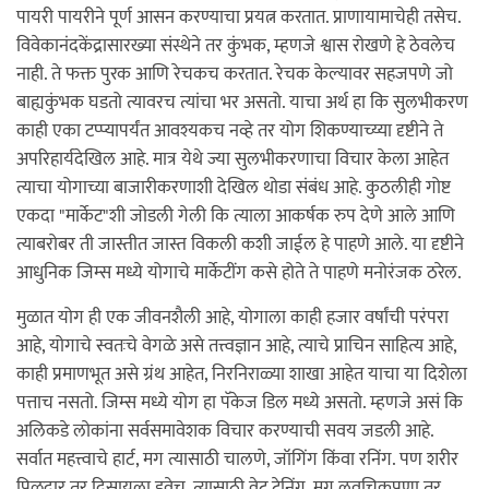
पायरी पायरीने पूर्ण आसन करण्याचा प्रयत्न करतात. प्राणायामाचेही तसेच.
विवेकानंदकेंद्रासारख्या संस्थेने तर कुंभक, म्हणजे श्वास रोखणे हे ठेवलेच
नाही. ते फक्त पुरक आणि रेचकच करतात. रेचक केल्यावर सहजपणे जो
बाह्यकुंभक घडतो त्यावरच त्यांचा भर असतो. याचा अर्थ हा कि सुलभीकरण
काही एका टप्प्यापर्यंत आवश्यकच नव्हे तर योग शिकण्याच्य्या दृष्टीने ते
अपरिहार्यदेखिल आहे. मात्र येथे ज्या सुलभीकरणाचा विचार केला आहेत
त्याचा योगाच्या बाजारीकरणाशी देखिल थोडा संबंध आहे. कुठलीही गोष्ट
एकदा "मार्केट"शी जोडली गेली कि त्याला आकर्षक रुप देणे आले आणि
त्याबरोबर ती जास्तीत जास्त विकली कशी जाईल हे पाहणे आले. या दृष्टीने
आधुनिक जिम्स मध्ये योगाचे मार्केटींग कसे होते ते पाहणे मनोरंजक ठरेल.
मुळात योग ही एक जीवनशैली आहे, योगाला काही हजार वर्षांची परंपरा
आहे, योगाचे स्वतःचे वेगळे असे तत्त्वज्ञान आहे, त्याचे प्राचिन साहित्य आहे,
काही प्रमाणभूत असे ग्रंथ आहेत, निरनिराळ्या शाखा आहेत याचा या दिशेला
पत्ताच नसतो. जिम्स मध्ये योग हा पॅकेज डिल मध्ये असतो. म्हणजे असं कि
अलिकडे लोकांना सर्वसमावेशक विचार करण्याची सवय जडली आहे.
सर्वात महत्त्वाचे हार्ट, मग त्यासाठी चालणे, जॉगिंग किंवा रनिंग. पण शरीर
पिळदार तर दिसायला हवेच. त्यासाठी वेट ट्रेनिंग. मग लवचिकपणा तर