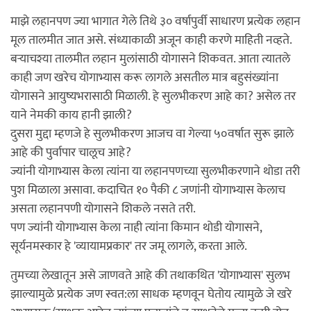
माझे लहानपण ज्या भागात गेले तिथे ३० वर्षापुर्वी साधारण प्रत्येक लहान
मूल तालमीत जात असे. संध्याकाळी अजून काही करणे माहिती नव्हते.
बर्‍याचश्या तालमीत लहान मुलांसाठी योगासने शिकवत. आता त्यातले
काही जण खरेच योगाभ्यास करू लागले असतील मात्र बहुसंख्यांना
योगासने आयुष्यभरासाठी मिळाली. हे सुलभीकरण आहे का? असेल तर
याने नेमकी काय हानी झाली?
दुसरा मुद्दा म्हणजे हे सुलभीकरण आजच वा गेल्या ५०वर्षात सुरू झाले
आहे की पुर्वापार चालूच आहे?
ज्यांनी योगाभ्यास केला त्यांना या लहानपणच्या सुलभीकरणाने थोडा तरी
पुश मिळाला असावा. कदाचित १० पैकी ८ जणांनी योगाभ्यास केलाच
असता लहानपणी योगासने शिकले नसते तरी.
पण ज्यांनी योगाभ्यास केला नाही त्यांना किमान थोडी योगासने,
सूर्यनमस्कार हे 'व्यायामप्रकार' तर जमू लागले, करता आले.
तुमच्या लेखातून असे जाणवते आहे की तथाकथित 'योगाभ्यास' सुलभ
झाल्यामुळे प्रत्येक जण स्वत:ला साधक म्हणवून घेतोय त्यामुळे जे खरे