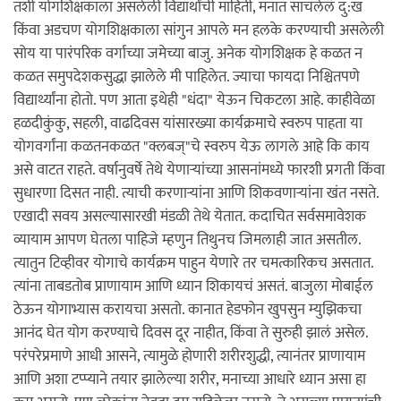
तशी योगशिक्षकाला असलेली विद्यार्थांची माहिती, मनात साचलेलं दु:ख
किंवा अडचण योगशिक्षकाला सांगुन आपले मन हलके करण्याची असलेली
सोय या पारंपरिक वर्गाच्या जमेच्या बाजु. अनेक योगशिक्षक हे कळत न
कळत समुपदेशकसुद्धा झालेले मी पाहिलेत. ज्याचा फायदा निश्चितपणे
विद्यार्थ्यांना होतो. पण आता इथेही "धंदा" येऊन चिकटला आहे. काहीवेळा
हळदीकुंकु, सहली, वाढदिवस यांसारख्या कार्यक्रमाचे स्वरुप पाहता या
योगवर्गांना कळतनकळत "क्लबज्"चे स्वरुप येऊ लागले आहे कि काय
असे वाटत राहते. वर्षानुवर्षे तेथे येणार्‍यांच्या आसनांमध्ये फारशी प्रगती किंवा
सुधारणा दिसत नाही. त्याची करणार्‍यांना आणि शिकवणार्‍यांना खंत नसते.
एखादी सवय असल्यासारखी मंडळी तेथे येतात. कदाचित सर्वसमावेशक
व्यायाम आपण घेतला पाहिजे म्हणुन तिथुनच जिमलाही जात असतील.
त्यातुन टिव्हीवर योगाचे कार्यक्रम पाहुन येणारे तर चमत्कारिकच असतात.
त्यांना ताबडतोब प्राणायाम आणि ध्यान शिकायचं असतं. बाजुला मोबाईल
ठेऊन योगाभ्यास करायचा असतो. कानात हेडफोन खुपसुन म्युझिकचा
आनंद घेत योग करण्याचे दिवस दूर नाहीत, किंवा ते सुरुही झालं असेल.
परंपरेप्रमाणे आधी आसने, त्यामुळे होणारी शरीरशुद्धी, त्यानंतर प्राणायाम
आणि अशा टप्प्याने तयार झालेल्या शरीर, मनाच्या आधारे ध्यान असा हा