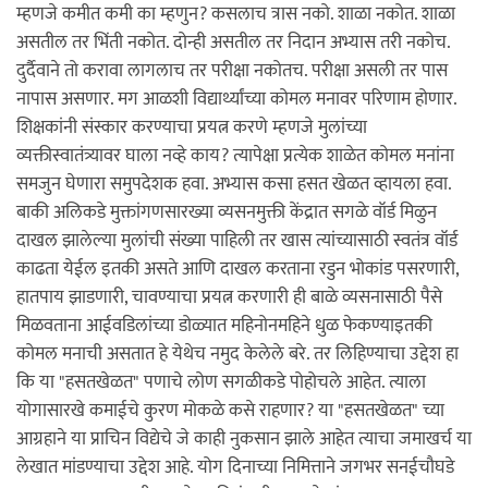
म्हणजे कमीत कमी का म्हणुन? कसलाच त्रास नको. शाळा नकोत. शाळा
असतील तर भिंती नकोत. दोन्ही असतील तर निदान अभ्यास तरी नकोच.
दुर्दैवाने तो करावा लागलाच तर परीक्षा नकोतच. परीक्षा असली तर पास
नापास असणार. मग आळशी विद्यार्थ्यांच्या कोमल मनावर परिणाम होणार.
शिक्षकांनी संस्कार करण्याचा प्रयत्न करणे म्हणजे मुलांच्या
व्यक्तीस्वातंत्र्यावर घाला नव्हे काय? त्यापेक्षा प्रत्येक शाळेत कोमल मनांना
समजुन घेणारा समुपदेशक हवा. अभ्यास कसा हसत खेळत व्हायला हवा.
बाकी अलिकडे मुक्तांगणसारख्या व्यसनमुक्ती केंद्रात सगळे वॉर्ड मिळुन
दाखल झालेल्या मुलांची संख्या पाहिली तर खास त्यांच्यासाठी स्वतंत्र वॉर्ड
काढता येईल इतकी असते आणि दाखल करताना रडुन भोकांड पसरणारी,
हातपाय झाडणारी, चावण्याचा प्रयत्न करणारी ही बाळे व्यसनासाठी पैसे
मिळवताना आईवडिलांच्या डोळ्यात महिनोनमहिने धुळ फेकण्याइतकी
कोमल मनाची असतात हे येथेच नमुद केलेले बरे. तर लिहिण्याचा उद्देश हा
कि या "हसतखेळत" पणाचे लोण सगळीकडे पोहोचले आहेत. त्याला
योगासारखे कमाईचे कुरण मोकळे कसे राहणार? या "हसतखेळत" च्या
आग्रहाने या प्राचिन विद्येचे जे काही नुकसान झाले आहेत त्याचा जमाखर्च या
लेखात मांडण्याचा उद्देश आहे. योग दिनाच्या निमित्ताने जगभर सनईचौघडे