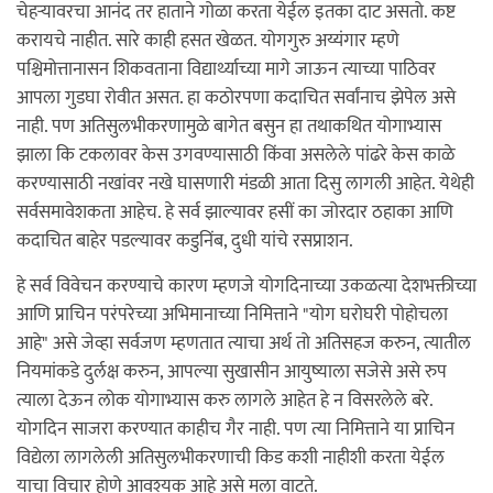
चेहर्‍यावरचा आनंद तर हाताने गोळा करता येईल इतका दाट असतो. कष्ट
करायचे नाहीत. सारे काही हसत खेळत. योगगुरु अय्यंगार म्हणे
पश्चिमोत्तानासन शिकवताना विद्यार्थ्याच्या मागे जाऊन त्याच्या पाठिवर
आपला गुडघा रोवीत असत. हा कठोरपणा कदाचित सर्वांनाच झेपेल असे
नाही. पण अतिसुलभीकरणामुळे बागेत बसुन हा तथाकथित योगाभ्यास
झाला कि टकलावर केस उगवण्यासाठी किंवा असलेले पांढरे केस काळे
करण्यासाठी नखांवर नखे घासणारी मंडळी आता दिसु लागली आहेत. येथेही
सर्वसमावेशकता आहेच. हे सर्व झाल्यावर हसीं का जोरदार ठहाका आणि
कदाचित बाहेर पडल्यावर कडुनिंब, दुधी यांचे रसप्राशन.
हे सर्व विवेचन करण्याचे कारण म्हणजे योगदिनाच्या उकळत्या देशभक्तीच्या
आणि प्राचिन परंपरेच्या अभिमानाच्या निमित्ताने "योग घरोघरी पोहोचला
आहे" असे जेव्हा सर्वजण म्हणतात त्याचा अर्थ तो अतिसहज करुन, त्यातील
नियमांकडे दुर्लक्ष करुन, आपल्या सुखासीन आयुष्याला सजेसे असे रुप
त्याला देऊन लोक योगाभ्यास करु लागले आहेत हे न विसरलेले बरे.
योगदिन साजरा करण्यात काहीच गैर नाही. पण त्या निमित्ताने या प्राचिन
विद्येला लागलेली अतिसुलभीकरणाची किड कशी नाहीशी करता येईल
याचा विचार होणे आवश्यक आहे असे मला वाटते.