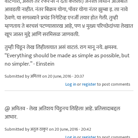
वाटणारी, असेल तर रेफरन्स न देता केलेली) जनरल विधानं अजिबात
आवडली नाहीत. नंतर बिक्रम योगा, पॉवर योगा नंतर झुम्बा इ. ला नावे
ठेवणे. या सगळ्याने प्रचंड निगेटिव्ह एनर्जी तयार होत गेली. तुम्ही
म्हणताय ते बरचसं पटण्यासारख आहे, पण ४ मुख्य परिच्छेदांच्या लेखात
खूप जास्त मुद्दे आणि सरमिसळ जाणवली.
तुम्ही चिडून लेख लिहीलायात असं वाटलं. राग मानू नये. क्षमस्व.
“Everything should be made as simple as possible, but
no simpler.” - Einstein
Submitted by
अमितव
on 20 June, 2016 - 20:37
Log in
or
register
to post comments
@ अमितव - लेख अतिशय चिडुनच लिहिला आहे. प्रतिसादाबद्दल
आभार.
Submitted by
अतुल ठाकुर
on 20 June, 2016 - 20:42
Log in
or
register
to post comments