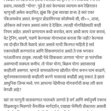
हवाच, त्यासाठी "योगा". पुढे हे सारं केल्यावर व्यायाम कम रेक्रिएशन
म्हणुनही असेल कदाचित, झुंबा कि ठुंबा सारखा डान्स. हे सारं एका
पॅकेजमध्येच असतं. कंप्युटर प्रोग्रामिंगच्या कोर्समध्ये सी, सी++, जावा,
ओरॅकल सर्व एकत्र असावं तसंच हे देखिल. त्यातही योगविद्येसाठी काही
नियम आहेत. आसने प्राणायाम कधी करावेत, काय आधी काय नंतर करावं,
वेट ट्रेनिंग, धावणे, पळणे केल्यावर योगाभ्यास करावा कि नाही? केल्यास
त्या दोन्हीत किती वेळाचे अंतर असावे याची कितपत माहिती हे सर्व
एकाचवेळी करणारांना आणि शिकवणारांना असते ते एक भगवान
पतंजलींनाच ठावुक. त्यातही येथे शिकवला जाणारा 'योगा" हा पारंपरिक
असण्याची शक्यता कमीच. तो पॉवर योगा, बिक्रम योगा अशासारखं
काहीतरी असणार. म्हणजे वाफाळलेल्या खोलीत योगा करुन घाम काढणे,
सूर्यनमस्कारासारखे काहीतरी करणे यासारखं काहीही असु शकतं. हे झालं
आधुनिक जिम्स मध्ये. पण आपल्या नेहेमीच्या योगवर्गाची कथा तरी काय
वेगळी आहे?
खरं तर घरगुती वातावरणात चालवले जाणारे हे वर्ग आणि वर्षानुवर्षे एकाच
शिक्षकाडुन मिळणारे वैयक्तीक मार्गदर्शन, एखाद्या फॅमिली डॉक्टरला असावी