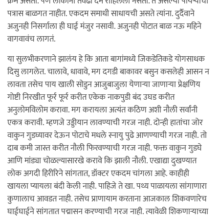
क्रम असतो. पण लोकांना तेवढा दम राहिलेला नसतो. ते असल्या पायर्‍यांची
पत्रास बाळगत नाहीत. एकदम समाधी साधायची असते त्यांना. दुर्दैवाने
अजुनही निसर्गाला ही घाई मंजुर नसावी. अजुनही पोटात बाळ नऊ महिने
वागवावंच लागतं.
या सुलभीकरणाने झालंय हे कि आता बागांमध्ये जिकडेतिकडे योगसाधक
दिसु लागलेत. चालावे, धावावे, मग दगडी बाकावर बसुन कसलेही आसन न
लावता तसेच पाय खाली सोडुन आजुबाजुला येणार्‍या जाणार्‍या प्रेक्षणिय
गोष्टी निरखीत फूर्र फूर्र करीत एकेक नाकपुडी बंद उघड करीत
अनुलोमविलोम करावा. मग करायला अत्यंत कठिण अशी नौली सर्वांनी
एकत्र करावी. म्हणजे उड्डीयान लावण्याची गरज नाही. दोन्ही हातांचा जोर
वाकुन गुडघ्यावर देऊन पोटाचे मधले स्नायु पुढे आणण्याची गरज नाही. तो
दाब कमी जास्त करीत नौली फिरवण्याची गरज नाही. फक्त वाकुन गुडघे
आणि मांड्या चोळल्यासारखे करावे कि झाली नौली. एखाद्या दुखण्यात
लोक अगदी हिरीरिने सांगतात, डॉक्टर एकदम चांगला आहे. काहीही
खायला प्यायला बंदी केली नाही. पाहिजे ते खा. पथ्य पाळायला सांगाणारा
कुणालाच आवडत नाही. तसेच प्राणायाम करताना आजकाल शिकवणारेच
घाईघाईने सांगतात पद्मासन करण्याची गरज नाही. त्यावेळी शिकणार्‍याच्या