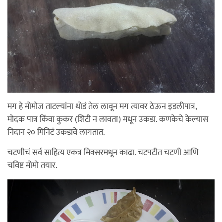
मग हे मोमोज ताटल्यांना थोडं तेल लावून मग त्यावर ठेऊन इडलीपात्र,
मोदक पात्र किंवा कुकर (शिटी न लावता) मधून उकडा. कणकेचे केल्यास
निदान २० मिनिटं उकडावे लागतात.
चटणीचं सर्व साहित्य एकत्र मिक्सरमधून काढा. चटपटीत चटणी आणि
चविष्ट मोमो तयार.