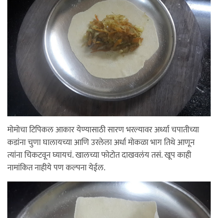
मोमोचा टिपिकल आकार येण्यासाठी सारण भरल्यावर अर्ध्या चपातीच्या
कडांना चुणा घालायच्या आणि उरलेला अर्धा मोकळा भाग तिथे आणून
त्यांना चिकटवून घ्यायचं. खालच्या फोटोत दाखवलंय तसं. खूप काही
नामांकित नाहीये पण कल्पना येईल.