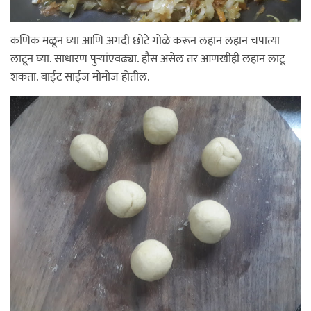
कणिक मळून घ्या आणि अगदी छोटे गोळे करून लहान लहान चपात्या
लाटून घ्या. साधारण पुर्‍यांएवढ्या. हौस असेल तर आणखीही लहान लाटू
शकता. बाईट साईज मोमोज होतील.