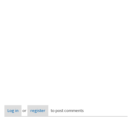
Log in
or
register
to post comments