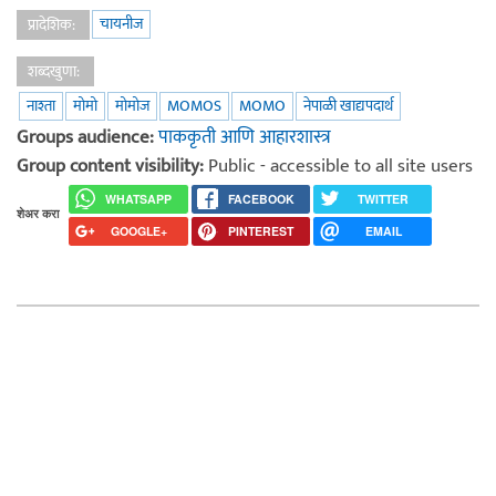
चायनीज
प्रादेशिक:
शब्दखुणा:
नाश्ता
मोमो
मोमोज
MOMOS
MOMO
नेपाळी खाद्यपदार्थ
Groups audience:
पाककृती आणि आहारशास्त्र
Group content visibility:
Public - accessible to all site users
WHATSAPP
FACEBOOK
TWITTER
शेअर करा
GOOGLE+
PINTEREST
EMAIL