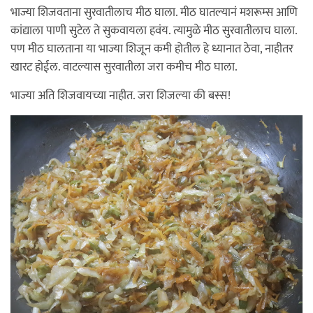
भाज्या शिजवताना सुरवातीलाच मीठ घाला. मीठ घातल्यानं मशरूम्स आणि
कांद्याला पाणी सुटेल ते सुकवायला हवंय. त्यामुळे मीठ सुरवातीलाच घाला.
पण मीठ घालताना या भाज्या शिजून कमी होतील हे ध्यानात ठेवा, नाहीतर
खारट होईल. वाटल्यास सुरवातीला जरा कमीच मीठ घाला.
भाज्या अति शिजवायच्या नाहीत. जरा शिजल्या की बस्स!