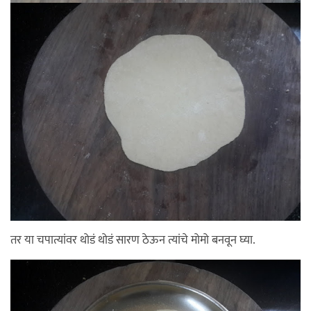
तर या चपात्यांवर थोडं थोडं सारण ठेऊन त्यांचे मोमो बनवून घ्या.