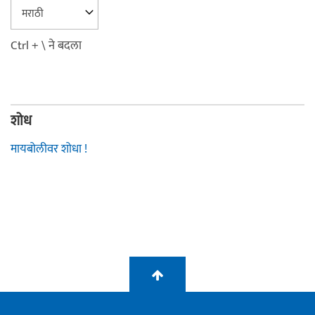
Ctrl + \ ने बदला
शोध
मायबोलीवर शोधा !