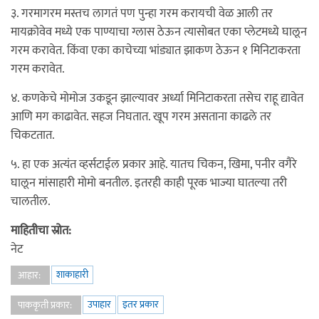
३. गरमागरम मस्तच लागतं पण पुन्हा गरम करायची वेळ आली तर
मायक्रोवेव मध्ये एक पाण्याचा ग्लास ठेऊन त्यासोबत एका प्लेटमध्ये घालून
गरम करावेत. किंवा एका काचेच्या भांड्यात झाकण ठेऊन १ मिनिटाकरता
गरम करावेत.
४. कणकेचे मोमोज उकडून झाल्यावर अर्ध्या मिनिटाकरता तसेच राहू द्यावेत
आणि मग काढावेत. सहज निघतात. खूप गरम असताना काढले तर
चिकटतात.
५. हा एक अत्यंत व्हर्सटाईल प्रकार आहे. यातच चिकन, खिमा, पनीर वगैरे
घालून मांसाहारी मोमो बनतील. इतरही काही पूरक भाज्या घातल्या तरी
चालतील.
माहितीचा स्रोत:
नेट
शाकाहारी
आहार:
उपाहार
इतर प्रकार
पाककृती प्रकार: