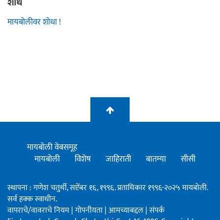
शोध
मायबोलीवर शोधा !
मायबोली वेबसमूह
मायबोली
विशेष
जाहिराती
बातम्या
सीसी
स्थापना : गणेश चतुर्थी, सप्टेंबर १६, १९९६. प्रताधिकार १९९६-२०२५ मायबोली.
सर्व हक्क स्वाधीन.
वापराचे/वावराचे नियम
|
गोपनीयता
|
आमच्याबद्दल
|
संपर्क