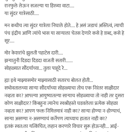
रानफुले लेऊन सजल्या या हिरव्या वाटा....
या सुंदर यात्रेसाठी....
मन कधीच त्या सुंदर यात्रेला निघाले होते.... हे असं जडाचं अस्तित्वं, त्याची
पंच इंद्रीय आणि त्यांचे भास या सार्‍याला चेतस देणारे कसे हे शब्द, कसे हे
सूर....
मोर केशरांचे झुलती पहाटेस दारी....
झर्‍यातुनी दिडदा दिडदा वाजती सतारी......
सोहळ्यात सौंदर्याच्या... तुला पाहूदे रे...
ह्या इथे माझ्यासमोर माझ्यासाठी सतारच बोलत होती...
सभोवतालच्या सार्‍या सौंदर्याच्या सोहळ्याचा तोच एक निरंतर साक्षीदार
नव्हता का? आपल्या आयुष्यातल्या सार्‍याच सोहळ्याचा तो नाही तर दुसरा
कोण साक्षीदार? किंबहुना त्यानेच स्वश्रीहस्ते घडवलेला प्रत्येक सोहळा
नव्हता का? आपण फक्त निमित्तमात्रं नाही का? सार्‍या होण्या न-होण्याचं,
सार्‍या असण्या न-असण्याचं कर्तेपण त्याच्याच हातात नाही का?
इतकं स्वत:ला यत्किंचित, लहान करणारे विचार सुरू होऊनही... आई-