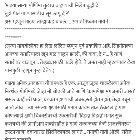
’माझ्या सार्‍या पौर्णिमा तुलाच वाहण्याची निर्लेप बुद्धी दे,
तुझे गीत गाण्यासाठीच सूर लागू दे रे’........
असं म्हणून माझ्या तान्ह्याकडे धावले.... अपार निष्काम मायेने!
*********************************************************************
*********
(जुन्या मायबोलीवर हा लेख ललित म्हणून पूर्ब प्रकाशित आहे. सिडनीतल्या
आमच्या सतारियाला खूप गळ घालून झाली, की बाबा, दे नं... हे गाणं
सतारीवर वाजवून... तेव्हढ्यासाठी तटले होते. ते जमत नाही म्हटल्यावर लेख
गानभुली म्हणून पुन्हा देतेय.)
माझ्या अनेक आवडत्या गीतांमधलं हे एक. आजूबाजूला चाललेल्या अनेक
निरर्थक गोष्टींमध्ये जेव्हा मी ओढली जाते आणि ’कामापेक्षा मगजमारी जास्तं’
असलं काहीतरी घडत, घडवत रहाण्याची जबरदस्ती होत रहाते, तेव्हा उबून
जातो जीव... त्या तसल्या क्षणांसाठी मनात कायम ताजं ठेवलेलं हे गाणं.
कोणत्याही क्षणी चिकारीवरची एकतारीची ’दिडदा दिडदा’ मनात सुरू
करायची की आपोआप शब्दांसहीत हे गाणं सकाळच्या वेळी प्राजक्तीवरून
टपटपणार्‍या दवासारखं झिरमिळायला लागतं... मनाची माती ओली, सतेज