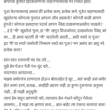
बापाच्या कुशीत हिंदकळणार्‍या लहानग्यासारखं मन निवांत झालं.
पूजा केल्यासारखं असावं की प्रत्येक काम, प्रत्येक कर्म. पूजेत वाहण्यासाठी
खुडलेल्या कोणत्या फुलात आपला जीव अडकतो? कोणती कळी आपण
हुंगतो? कोणता प्रसादाचा पदार्थ आपण नैवेद्य दाखवण्याआधीच चाखतो?
... हं हे "मी" खुडलेलं फूल, हा "मी" खपून शिजवलेला, दाखवलेला नैवेद्य, बरं
का.... ही आत्ता म्हटली ती "मी" म्हटलेली आरती.... अशी नसते ना पूजा!
ह्या ’मी’ चा स्पर्श नसलेली निष्काम नसते का पूजा? मग असंच का असू नये
प्रत्येक काम?
शांत शांत उत्तररात्री मंद मंद तारे....
तुझे प्रेम घेऊन येती गंध-धुंद वारे...
चांदण्यात आनंदाच्या...
माझ्या समोरचंच दृश्यपटल होऊन बोलताहेत हे सूर.... सारं काही जसं समोर
होतं तस्सं! दृश्यं, प्रत्यक्ष... काहीही अदृश्य नाही. हा कुणा दुसर्‍याचा अनुभव
नाही... ही माझी अनुभूती!
त्याचं प्रेम वाहून आणणारे वारे, त्याच्याच प्रेम-गंधाने कोंदून गेलेला
आसमंत.... हे माझं त्या क्षणाचं सत्य.... आत-बाहेर त्या एकाच सत्याचा वास!