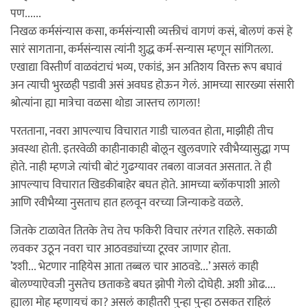
पण......
निखळ कर्मसंन्यास कसा, कर्मसंन्यासी व्यक्तीचं वागणं कसं, बोलणं कसं हे
सारं सागताना, कर्मसंन्यास त्यांनी शुद्ध कर्म-सन्यास म्हणून सांगितला.
एखाद्या विस्तीर्ण वाळवंटाचं भव्य, एकांडं, अन अतिशय विरक्त रूप बघावं
अन त्याची भुरळही पडावी असं अवघड होऊन गेलं. आमच्या सारख्या संसारी
श्रोत्यांना ह्या मात्रेचा वळसा थोडा जास्तच लागला!
परतताना, नवरा आपल्याच विचारात गाडी चालवत होता, माझीही तीच
अवस्था होती. इतरवेळी काहीनाकाही बोलून खुलवणारे रवीभैय्यासुद्धा गप्प
होते. नाही म्हणजे त्यांची बोटं गुढग्यावर तबला वाजवत असतात. ते ही
आपल्याच विचारात खिडकीबाहेर बघत होते. आमच्या ब्लॉकपाशी आलो
आणि रवीभैय्या नुसताच हात हलवून वरच्या जिन्याकडे वळले.
जितके टाळावेत तितके तेच तेच फकिरी विचार तरंगत राहिले. सकाळी
लवकर उठून नवरा चार आठवड्यांच्या टूरवर जाणार होता.
’श्शी... भेटणार नाहियेस आता तब्बल चार आठवडे...’ असलं काही
बोलण्याऐवजी नुसतेच छताकडे बघत झोपी गेलो दोघेही. अशी ओढ....
ह्याला मोह म्हणायचं का? असलं काहीतरी पुन्हा पुन्हा ठसकत राहिलं