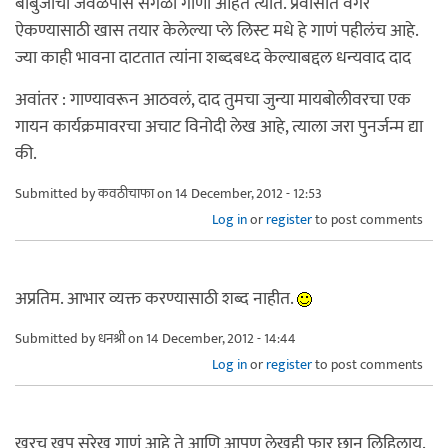
बाबुजींची जवळपास सगळी गाणी आहेत त्यात. प्रवासात वगैरे
ऐकण्यासाठी खास तयार केलेल्या प्ले लिस्ट मधे हे गाणं पहीलंच आहे.
ज्या काही भावना दाटतात त्यांना शब्दबध्द केल्याबद्दल धन्यवाद दाद
अवांतर : गाण्यावरून आठवलं, दाद तुमचा जुन्या मायबोलीवरचा एक
गायन कार्यक्रमावरचा अचाट विनोदी लेख आहे, त्याला जरा पुनर्जन्म द्या
की.
Submitted by
कवठीचाफा
on 14 December, 2012 - 12:53
Log in
or
register
to post comments
अप्रतिम. आभार व्यक्त करण्यासाठी शब्द नाहीत.
Submitted by
धनश्री
on 14 December, 2012 - 14:44
Log in
or
register
to post comments
खरच खुप सुरेख गाणं आहे ते आणि आपण लेखही फार छान लिहिलाय.