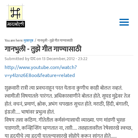
Skip to main content
You are here:
मुख्यपृष्ठ
/
गानभुली - तुझे गीत गाण्यासाठी
गानभुली - तुझे गीत गाण्यासाठी
Submitted by
दाद
on 13 December, 2012 - 23:22
http://www.youtube.com/watch?
v=y4lznz6E8oo&feature=related
शुक्रवारी रात्री त्या प्रवचनाहून परत येताना कुणीच काही बोलत नव्हतं.
स्वामीजी विषयातले पारंगत. अधिकारवाणीने बोलत होते. सुघड मुद्रेवर तेज
होतं. वचनं, प्रमाणं, श्लोक, अभंग चपखल सुचत होते. मराठी, हिंदी, बंगाली,
इंग्रजी.... भाषांवर प्रभुत्व होतं.
विषय तसा कठिण. गीतेतील कर्मसंन्यासाची व्याख्या. पण मांडणी भुरळ
पाडणारी, कन्व्हिन्सिंग म्हणतात ना, तशी.... तळहातावरील रेषेसारखे स्वच्छ,
या हृदयीचे त्या हृदयी घातल्यासारखे सोहोपे करून सांगत होते.....