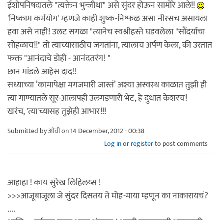
ईशोपनिषदातले "त्यक्तेन भुन्जीथा" असे सुंदर होऊन सामोरे आले!!
'निष्काम कर्मयोग' म्हणजे काही शुष्क-निष्फळ असा नीरसच असायला
हवा असे नाही! उलट सगळा "त्यानेच स्वश्रीहस्ते घडवलेला "सौंदर्याचा
सोहळाच!!" तो त्याच्यासाठीच जगतांना, त्यालाच अर्पण केला, की उरतात
फक्त "आनंदाचे डोही - आनंदतरंग! "
छान मांडले आहेस दाद!!
सध्याच्या ’कामापेक्षा मगजमारी जास्तं’ अश्या अस्वस्थ काळात तुझी ही
त्या गाण्यातले सूर-आलापही उलगडणारी भेट, हे दुधात केशरच!
खरंच, 'त्या'च्यासह तुझेही आभार!!!
Submitted by
ओवी
on 14 December, 2012 - 00:38
Log in
or
register
to post comments
आहाहा ! काय सुरेख लिहिलय्स !
>>>आजूबाजूला जे सुंदर दिसतय ते मोह-माया म्हणून का नाकारायचं?
....