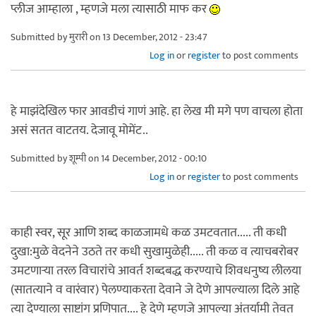
प्लीज आम्हाला , म्हणजे मला त्यासाठी माफ कर
Submitted by
मुरारी
on 13 December, 2012 - 23:47
Log in
or
register
to post comments
हे माझंदेखिल फार आवडीचं गाणं आहे. हा लेख मी मगे पण वाचला होता
असं सतत वाटतय. देजावू मोमेंट..
Submitted by
शूम्पी
on 14 December, 2012 - 00:10
Log in
or
register
to post comments
काही स्वर, सूर आणि शब्द काळजामधे कळ उमटवतात..... ती कधी
दुखा:मुळे वेदनेने उठते तर कधी सुखामुळेही..... ती कळ व त्याचबरोबर
उमटणार्‍या तरल विचारांचे आवर्त शब्दबद्ध करण्याचे शिवधनुष्य लीलया
(सातत्याने व वारंवार) पेलण्याकरता देवाने जे देणे आपल्याला दिले आहे
त्या देण्याला साष्टांग प्रणिपात.... हे देणे म्हणजे आपल्या अंतर्यामी तेवत