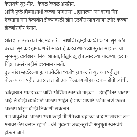
केशराचे सुर-मोर... केवळ केवळ अप्रतिम.
आणि फुले होण्याआधी कळ्या जागताना... ह्यातल्या ’जा’ वरचा मिंड
ऐकताना मान वेळावीत डोळ्यांवरली झोप उडवीत जागणार्‍या टपोर कळ्या
डोळ्यांसमोर येतात.
शांत शांत उत्तररात्री मंद मंद तारे... आधीची दोन्ही कडवी चढ्या सुरातली
वरच्या सुरांकडे झेपावणारी आहेत. हे कडवं खालच्या सुरांत आहे. त्याचा
सुरसमुह खरोखरच निरव शांतता, विझूविझू होत आलेल्या चांदण्या, हलका
विंझण असं काहीसं दृश्यमान करतो.
दुसर्‍यांदा म्हटलेल्या ह्याच ओळीत "रात्री" हा शब्दं ते सुरांच्या पट्टीतून
बोलण्याच्या पट्टीत उतरवतात. ही एक विलक्षण मोहक लकब होती त्यांची.
’चांदण्यात आनंदाच्या’ आणि ’पौर्णिमा स्वरांची माझ्या’.... दोन्हींनंतर आलाप
आहे. ते दोन्ही वगवेगळे आलाप आहेत. हे गाणं गाणारे अनेक जणं एकच
आलाप घोटून दोन्ही ठिकाणी टाकतात.
पण बाबुजींचा आलाप असा काही पौर्णिमेच्या चंद्राच्या चांदण्यासारखा तना-
मनावर लेप करून रहातो... की, पुढल्या शब्दं-सुरांची अनुभूती स्वसंवेद्यं
होऊन जाते.