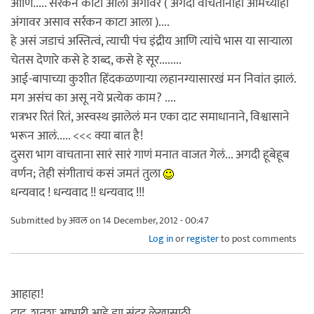
आणि..... सर्रकन काटा आला अंगावर ( अगदी वाचतानाही आमच्याही
अंगावर असाव सर्रकन काटा आला )....
हे असं जडाचं अस्तित्वं, त्याची पंच इंद्रीय आणि त्यांचे भास या सार्‍याला
चेतस देणारे कसे हे शब्द, कसे हे सूर........
आई-बापाच्या कुशीत हिंदकळणार्‍या लहानग्यासारखं मन निवांत झालं.
मग असंच का असू नये प्रत्येक काम? ....
रात्रभर रितं रितं, अस्वस्थ झालेलं मन एका दाट समाधानाने, विश्वासाने
भरून आलं..... <<< क्या बात है!
दुसरा भाग वाचताना सारं सारं गाणं मनात वाजत गेलं... अगदी हूबेहूब
वर्णन; तेही संगीताचं कसं जमतं तुला
धन्यवाद ! धन्यवाद !! धन्यवाद !!!
Submitted by
अवल
on 14 December, 2012 - 00:47
Log in
or
register
to post comments
आहाहा!
दाद, शतशः आभारी आहे ह्या सुंदर लेखासाठी.