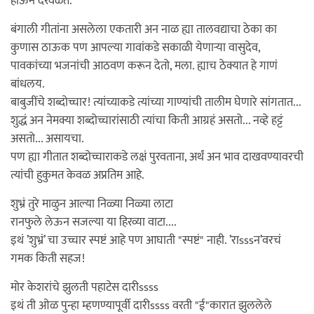
होऊन दरवळते.
बंगाली गीतांना असलेला एकतारी अन नाळ ह्या तालवद्याचा ठेका का
कुणास ठाऊक पण आपल्या गावांकडे सकाळी येणार्‍या वासुदेव,
पावकांच्या भजनांची आठवण करून देतो, मला. ह्याच ठेक्यात हे गाणं
बांधलय.
बाबुजींचे शब्दोच्चार! त्यांच्याकडे त्यांच्या गाण्यांची तालीम घेणारे सांगतात...
शुद्धं अन नेमक्या शब्दोच्चारांसाठी त्यांचा किती आग्रहं असतो... नव्हे हट्टं
असतो... असायचा.
पण ह्या गीतात शब्दोच्चाराकडे लक्षं पुरवताना, अर्थं अन भाव दाखवण्यावरची
त्यांची हुकुमत केवळ अप्रतिम आहे.
शुभ्रं तुरे माळुन आल्या निळ्या निळ्या लाटा
रानफुले लेऊन सजल्या या हिरव्या वाटा....
इथं ’शुभ्रं’ चा उच्चार स्पष्टं आहे पण आघाती "स्पष्टं" नाही. ’राsssन’वरचं
गमक किती सहज!
मोर केशरांचे झुलती पहाटेस दारीssss
इथं ती ओळ पुन्हा म्हणण्यापूर्वी दारीssss वरती "ई"कारात झुललेले