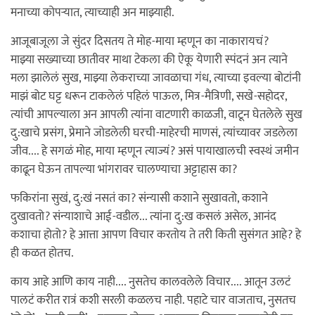
मनाच्या कोपर्‍यात, त्याच्याही अन माझ्याही.
आजूबाजूला जे सुंदर दिसतय ते मोह-माया म्हणून का नाकारायचं?
माझ्या सख्याच्या छातीवर माथा टेकला की ऐकू येणारी स्पंदनं अन त्याने
मला झालेलं सुख, माझ्या लेकराच्या जावळाचा गंध, त्याच्या इवल्या बोटांनी
माझं बोट घट्ट धरून टाकलेलं पहिलं पाऊल, मित्र-मैत्रिणी, सखे-सहोदर,
त्यांची आपल्याला अन आपली त्यांना वाटणारी काळजी, वाटून घेतलेले सुख
दु:खाचे प्रसंग, प्रेमाने जोडलेली घरची-माहेरची माणसं, त्यांच्यावर जडलेला
जीव.... हे सगळं मोह, माया म्हणून त्याज्यं? असं पायाखालची स्वस्थं जमीन
काढून घेऊन तापल्या भांगरावर चालण्याचा अट्टाहास का?
फकिरांना सुखं, दु:खं नसतं का? संन्यासी कशाने सुखावतो, कशाने
दुखावतो? संन्याशाचे आई-वडील... त्यांना दु:ख कसलं असेल, आनंद
कशाचा होतो? हे आत्ता आपण विचार करतोय ते तरी किती सुसंगत आहे? हे
ही कळत होतच.
काय आहे आणि काय नाही.... नुसतेच कालवलेले विचार.... आतून उलटं
पालटं करीत रात्रं कशी सरली कळलच नाही. पहाटे चार वाजताच, नुसतच