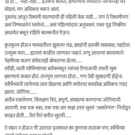
’हो हो’... ’नाही नाही’... इतकच बोलत, आपल्याच विचारात नवर्‍यानेही घर
सोडलं. मग अधिकच भरून आलं.
नुसतंच आतून रिकामी वाटण्याची ही पहिली वेळ नाही.... पण ते रिकामीपण
असं निष्फळतेनं भरलेलं.... असं पहिल्यांदाच अनुभवलं. एका गूढ निष्क्रीय
अवस्थेत बसून राहिले बाल्कनीत येऊन.
कृतकृत्य होऊन मावळतीला झुकला चंद्र, झाडांची हलकी सळसळ, पहाटेचा
उत्सुक वारा.... ह्यातलं काहीच जाणवत नव्हतं. जणू आतल्या कालव्याने
नेहमीच्या सजग संवेदनाही बोथटल्या होत्या.....
तरीही, वरती रवीभैय्यांच्या ब्लॉकमधून त्यांच्या रियाजाची तयारी सुरू
झाल्याचं कळत होतं. तानपुरा लागला होता... पण तेही सुखदायी होईना.
रवीभैय्यांनी तरफेच्या तारा छेडल्या आणि समोरचा काळोख अधिकच गडद
झाला. जोगिया......
अतीव एकलेपण. विलक्षण रितं, अपूर्ण, असहाय्य करणार्‍या जोगियाची
आलापी. एक एक स्वर, एक एक तार माझं उरलं सुरलं "असलेपण" निचोडून
काढत होती.... रितं रितं करीत सुटली.....
ते सहन न होऊन मी उठणार इतक्यात का कुणास ठाऊक पण, रवीभैय्या