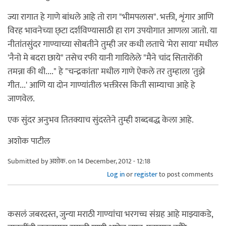
ज्या रागात हे गाणे बांधले आहे तो राग "भीमपलास". भक्ती, शृंगार आणि
विरह भावनेच्या छ्टा दर्शविण्यासाठी हा राग उपयोगात आणला जातो. या
नीतांतसुंदर गाण्याच्या सोबतीने तुम्ही जर कधी लताचे 'मेरा साया' मधील
'नैनो मे बदरा छाये" तसेच रफी यानी गायिलेले "मैने चांद सितारोंकी
तमन्ना की थी...." हे "चन्द्रकांता' मधील गाणे ऐकले तर तुम्हाला 'तुझे
गीत...' आणि या दोन गाण्यांतील भक्तीरस किती साम्याचा आहे हे
जाणवेल.
एक सुंदर अनुभव तितक्याच सुंदरतेने तुम्ही शब्दबद्ध केला आहे.
अशोक पाटील
Submitted by
अशोक.
on 14 December, 2012 - 12:18
Log in
or
register
to post comments
कसलं जबरदस्त, जुन्या मराठी गाण्यांचा भरगच्च संग्रह आहे माझ्याकडे,