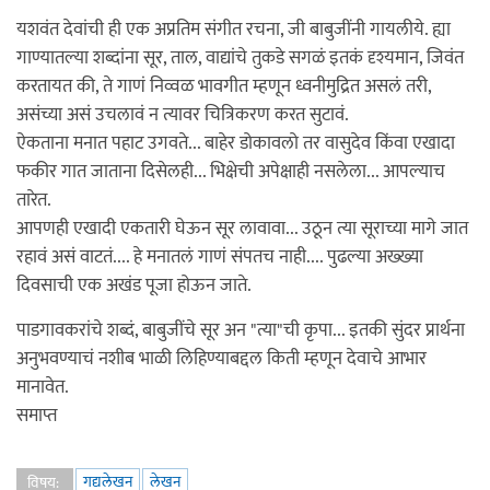
यशवंत देवांची ही एक अप्रतिम संगीत रचना, जी बाबुजींनी गायलीये. ह्या
गाण्यातल्या शब्दांना सूर, ताल, वाद्यांचे तुकडे सगळं इतकं दृश्यमान, जिवंत
करतायत की, ते गाणं निव्वळ भावगीत म्हणून ध्वनीमुद्रित असलं तरी,
असंच्या असं उचलावं न त्यावर चित्रिकरण करत सुटावं.
ऐकताना मनात पहाट उगवते... बाहेर डोकावलो तर वासुदेव किंवा एखादा
फकीर गात जाताना दिसेलही... भिक्षेची अपेक्षाही नसलेला... आपल्याच
तारेत.
आपणही एखादी एकतारी घेऊन सूर लावावा... उठून त्या सूराच्या मागे जात
रहावं असं वाटतं.... हे मनातलं गाणं संपतच नाही.... पुढल्या अख्ख्या
दिवसाची एक अखंड पूजा होऊन जाते.
पाडगावकरांचे शब्दं, बाबुजींचे सूर अन "त्या"ची कृपा... इतकी सुंदर प्रार्थना
अनुभवण्याचं नशीब भाळी लिहिण्याबद्दल किती म्हणून देवाचे आभार
मानावेत.
समाप्त
गद्यलेखन
लेखन
विषय: