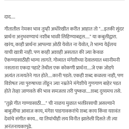
दाद....
गीतातील नेमका भाव तुम्ही अधोरेखीत करीत आहात तो "...इतकी सुंदर
प्रार्थना अनुभवण्याचं नशीब भाळी लिहिण्याबद्दल...." या कबुलीद्वारा.
खरंय, काही प्रार्थना आपल्या ओठी येवोत ना येवोत, ते भाग्य येईलच
याची खात्री नाही. पण काही अशाही असतात की ज्या केवळ
ऐकण्यासाठीही भाग्य लागते. गोव्यात मंगेशीच्या देवालयात ध्यानीमनी
नसताना एकदा पहाटे तेथील एक कोकणी प्रार्थना....जे एक जोडपे
अत्यंत तन्मयतेने गात होते....कानी पडले. एकही शब्द कळला नाही, पण
विशेषतः त्या पुरुषाच्या तोंडून ज्या नम्रतेने मंगेशीचे गुणगाण बाहेर पडत
होते तेव्हा जाणवले की भाव समजला तरी पुष्कळ....शब्द दुय्यमच तसे.
"तुझे गीत गाण्यासाठी...." ची नाळच मुळात भक्तीरसाची असल्याने
बाबुजींचा आवाज काय, मंगेश पाडगावकरांचे शब्द काय किंवा यशवंत
देवांचे संगीत काय... या तिघांचीही लय विनीत झालेली दिसते ती त्या
अनंतनायकापुढे.