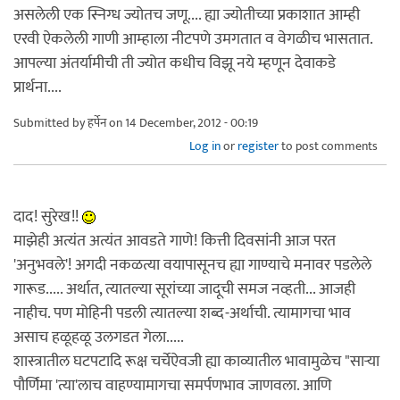
असलेली एक स्निग्ध ज्योतच जणू.... ह्या ज्योतीच्या प्रकाशात आम्ही
एरवी ऐकलेली गाणी आम्हाला नीटपणे उमगतात व वेगळीच भासतात.
आपल्या अंतर्यामीची ती ज्योत कधीच विझू नये म्हणून देवाकडे
प्रार्थना....
Submitted by
हर्पेन
on 14 December, 2012 - 00:19
Log in
or
register
to post comments
दाद! सुरेख!!
माझेही अत्यंत अत्यंत आवडते गाणे! कित्ती दिवसांनी आज परत
'अनुभवले'! अगदी नकळत्या वयापासूनच ह्या गाण्याचे मनावर पडलेले
गारूड..... अर्थात, त्यातल्या सूरांच्या जादूची समज नव्हती... आजही
नाहीच. पण मोहिनी पडली त्यातल्या शब्द-अर्थाची. त्यामागचा भाव
असाच हळूहळू उलगडत गेला.....
शास्त्रातील घटपटादि रूक्ष चर्चेऐवजी ह्या काव्यातील भावामुळेच "सार्‍या
पौर्णिमा 'त्या'लाच वाहण्यामागचा समर्पणभाव जाणवला. आणि