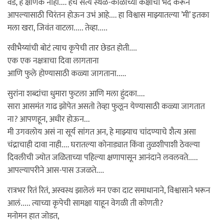
वेडे, हे क्षणिक नाही.... हेच सत्य स्थळ-काळाच्या कक्षांचा भेद करून
आपल्यासाठी चिरंतन होऊन उभं आहे.... हा विश्वास माझ्यातल्या ’मी’ इतका
मला खरा, जिवंत वाटला..... तेव्हा.....
रवीभैय्यांची बोटं त्याच कृपेची तार छेडत होती....
एक एक नक्षत्राचा दिवा लागताना
आणि फुले होण्यासाठी कळ्या जागताना.....
सुरांना शब्दांचा धुमारा फुटला आणि मला हुंदका....
सारा आसमंत गाढ झोपेत असतो तेव्हा फुलून येण्यासाठी कळ्या जागतात
ना? आपणहून, अधीर होऊन...
मी उगवलोय असं ना सूर्य सांगत अन, हे माझ्याच चांदण्याचे शैत्य असा
चंद्राचाही दावा नाही.... घरातल्या कोनाड्यात किंवा तुळशीपाशी ठेवल्या
दिवलीची ज्योत जळिताच्या पहिल्या क्षणापासून आनंदाने लवलवते.....
आपल्यापरीने आस-पास उजळते....
रात्रभर रितं रितं, अस्वस्थ झालेलं मन एका दाट समाधानाने, विश्वासाने भरून
आलं..... त्याच्या कृपेची सामक्षा याहून वेगळी ती कोणती?
मनोमन हात जोडत,