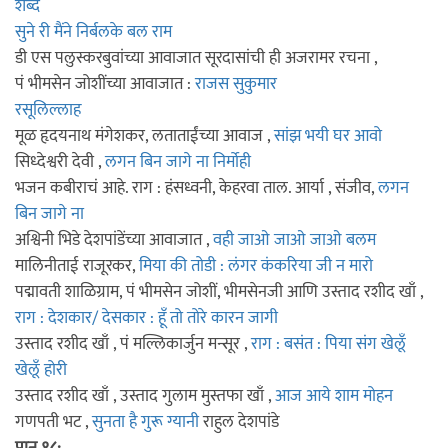
शब्द
सुने री मैंने निर्बलके बल राम
डी एस पलुस्करबुवांच्या आवाजात सूरदासांची ही अजरामर रचना ,
पं भीमसेन जोशींच्या आवाजात :
राजस सुकुमार
रसूलिल्लाह
मूळ हृदयनाथ मंगेशकर, लताताईंच्या आवाज ,
सांझ भयी घर आवो
सिध्देश्वरी देवी ,
लगन बिन जागे ना निर्मोही
भजन कबीराचं आहे. राग : हंसध्वनी, केहरवा ताल. आर्या , संजीव,
लगन
बिन जागे ना
अश्विनी भिडे देशपांडेंच्या आवाजात ,
वही जाओ जाओ जाओ बलम
मालिनीताई राजूरकर,
मिया की तोडी : लंगर कंकरिया जी न मारो
पद्मावती शाळिग्राम, पं भीमसेन जोशीं, भीमसेनजी आणि उस्ताद रशीद खाँ ,
राग : देशकार/ देसकार : हूँ तो तोरे कारन जागी
उस्ताद रशीद खाँ , पं मल्लिकार्जुन मन्सूर ,
राग : बसंत : पिया संग खेलूँ
खेलूँ होरी
उस्ताद रशीद खाँ , उस्ताद गुलाम मुस्तफा खाँ ,
आज आये शाम मोहन
गणपती भट ,
सुनता है गुरू ग्यानी
राहुल देशपांडे