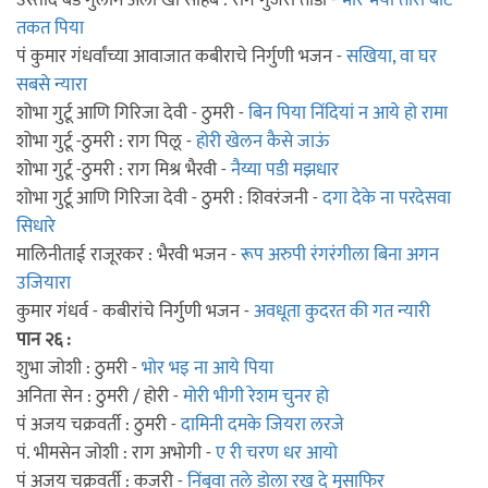
उस्ताद बडे गुलाम अली खाँ साहेब : राग गुर्जरी तोडी -
भोर भयी तोरी बांट
तकत पिया
पं कुमार गंधर्वांच्या आवाजात कबीराचे निर्गुणी भजन -
सखिया, वा घर
सबसे न्यारा
शोभा गुर्टू आणि गिरिजा देवी - ठुमरी -
बिन पिया निंदियां न आये हो रामा
शोभा गुर्टू -ठुमरी : राग पिलू -
होरी खेलन कैसे जाऊं
शोभा गुर्टू -ठुमरी : राग मिश्र भैरवी -
नैय्या पडी मझधार
शोभा गुर्टू आणि गिरिजा देवी - ठुमरी : शिवरंजनी -
दगा देके ना परदेसवा
सिधारे
मालिनीताई राजूरकर : भैरवी भजन -
रूप अरुपी रंगरंगीला बिना अगन
उजियारा
कुमार गंधर्व - कबीरांचे निर्गुणी भजन -
अवधूता कुदरत की गत न्यारी
पान २६ :
शुभा जोशी : ठुमरी -
भोर भइ ना आये पिया
अनिता सेन : ठुमरी / होरी -
मोरी भीगी रेशम चुनर हो
पं अजय चक्रवर्ती : ठुमरी -
दामिनी दमके जियरा लरजे
पं. भीमसेन जोशी : राग अभोगी -
ए री चरण धर आयो
पं अजय चक्रवर्ती : कजरी -
निंबुवा तले डोला रख दे मुसाफिर