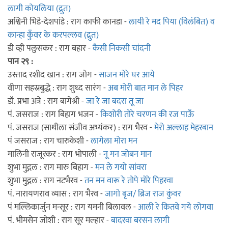
लागी कोयलिया (द्रुत)
अश्विनी भिडे-देशपांडे : राग काफी कानडा -
लायी रे मद पिया (विलंबित) व
कान्हा कुँवर के करपल्लव (द्रुत)
डी व्ही पलुसकर : राग बहार -
कैसी निकसी चांदनी
पान २९ :
उस्ताद रशीद खान : राग जोग -
साजन मोरे घर आये
वीणा सहस्रबुद्धे : राग शुध्द सारंग -
अब मोरी बात मान ले पिहर
डॉ. प्रभा अत्रे : राग बागेश्री -
जा रे जा बदरा तू जा
पं. जसराज : राग बिहाग भजन -
किशोरी तोरे चरणन की रज पाऊँ
पं. जसराज (साथीला संजीव अभ्यंकर) : राग भैरव -
मेरो अल्लाह मेहरबान
पं जसराज : राग चारुकेशी -
लागेला मोरा मन
मालिनी राजूरकर : राग भोपाली -
नू मन जोबन मान
शुभा मुद्गल : राग मारु बिहाग -
मन ले गयो सांवरा
शुभा मुद्गल : राग नटभैरव -
तन मन वारू रे तोपे मोरे पिहरवा
पं. नारायणराव व्यास : राग भैरव -
जागो बृज/ ब्रिज राज कुंवर
पं मल्लिकार्जुन मन्सूर : राग यमनी बिलावल -
आली रे कितवे गये लोगवा
पं. भीमसेन जोशी : राग सूर मल्हार -
बादरवा बरसन लागी