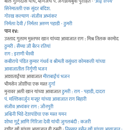
बोल गुणिदास यांचे, म्हणजेच पं. जगन्नाथबुवा पुरोहित -
'आई शपथ'
सिनेमातली एक सुंदर बंदिश.
गोरख कल्याण -संजीव अभ्यंकर
निर्मला देवी / निर्मला अरुण पहाडी - ठुमरी
पान १४:
उस्ताद गुलाम मुस्तफा खान यांच्या आवाजात राग : मिश्र तिलक कामोद
ठुमरी : सैंय्या जी बैरन रतियां
राग : इराणी भैरवी
कबीराचे पंडित कुमार गंधर्व व श्रीमती वसुंधरा कोमकली यांच्या
आवाजातील निर्गुणी भजन
आशाताईंच्या आवाजात
मीराबाईंचं भजन
भीमसेन जोशींचा एक मस्त
दुर्गा
मुनावर अली खान यांच्या आवाजात
ठुमरी : राग - पहाडी, दादरा
पं. मल्लिकार्जुन मन्सूर यांच्या आवाजात राग बिहारी
संजीव अभ्यंकर राग : जौनपुरी
अश्विनी भिडे-देशपांडेंचा एक मस्त यमन
शोभा गुर्टू आणि गिरिजा देवी यांची जुगलबंदी : कजरी
रशीद खाँ यांच्या आवाजात ही ठुमरी :
निस्सार हुसैन खाँ यांच्या आवाजात :