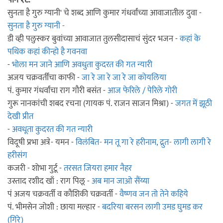
पान १८:
सुनता है गुरु ग्यानी' चे शब्द आणि कुमार गंधर्वांच्या आवाजातील दुवा -
सुनता है गुरु ग्यानी -
डी व्ही पलुस्कर बुवांच्या आवाजात तुलसीदासाचं सुंदर भजन -
कहां के
पथिक कहां कीन्हो है गवनवा
-
भोला मन जाने आणि अवधुता कुदरत की गत न्यारी
अजय चक्रवर्तींचा काफी -
जा रे जा रे जा रे जा कोयलिया
पं. कुमार गंधर्वांचा राग गौरी बसंत -
आज फेरिले / पेरिले गोरी
गुरू नानकांची शबद रचना (गायक पं. राजन साजन मिश्रा) -
जगत में झूठी
देखी प्रीत
-
अवधूता कुदरत की गत न्यारी
विदूषी प्रभा अत्रे- यमन -
विलंबित- मन तू गा रे हरीनाम, द्रुत- लागी लागी रे
हरीसंग
कजरी - शोभा गुर्टू -
तरसत जियरा हमार नैहर
उस्ताद रशीद खाँ : राग पिलू -
अब मान जाओ सैंय्या
पं अजय चक्रवर्ती व कौशिकी चक्रवर्ती -
वैष्णव जन तो तेने कहिये
पं. भीमसेन जोशी : छाया मल्हार -
बदरिया बरसन लागी उमड घुमड कर
(गिरे)