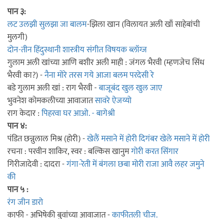
पान ३:
लट उलझी सुलझा जा बालम
-झिला खान (विलायत अली खाँ साहेबांची
मुलगी)
दोन-तीन हिंदुस्थानी शास्त्रीय संगीत विषयक ब्लॉग्ज
गुलाम अली खांच्या आणि बशीर अली माही : जंगल भैरवी (म्हणजेच सिंध
भैरवी का?) -
नैना मोरे तरस गये आजा बलम परदेसी रे
बडे गुलाम अली खां : राग भैरवी -
बाजूबंद खुल खुल जाए
भुवनेश कोमकलीच्या आवाजात
सावरे ऐजय्यो
राग केदार :
पिहरवा घर आओ. - बागेश्री
पान ४:
पंडित छन्नुलाल मिश्र (होरी) -
खेलैं मसाने में होरी दिगंबर खेले मसाने में होरी
रचना : परवीन शाकिर, स्वर : बल्किस खानुम
गोरी करत सिंगार
गिरीजादेवी : दादरा -
गंगा-रेती में बंगला छबा मोरी राजा आवै लहर जमुने
की
पान ५ :
रंग जीन डारो
काफी - अभिषेकी बुवांच्या आवाजात -
काफीतली चीज.