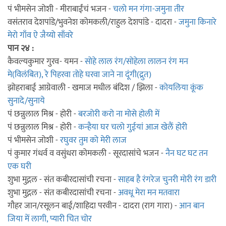
पं भीमसेन जोशी - मीराबाईंचं भजन -
चलो मन गंगा-जमुना तीर
वसंतराव देशपांडे/भुवनेश कोमकली/राहुल देशपांडे - दादरा -
जमुना किनारे
मेरो गाँव ऐ जैय्यो साँवरे
पान २४ :
कैवल्यकुमार गुरव- यमन -
सोहे लाल रंग/सोहेला लालन रंग मन
मे(विलंबित), रे पिहरवा तोहे घरवा जाने ना दूंगी(द्रुत)
झोहराबाई आग्रेवाली - खमाज मधील बंदिश / झिला -
कोयलिया कूंक
सुनादे/सुनाये
पं छन्नुलाल मिश्र - होरी -
बरजोरी करो ना मोसे होली में
पं छन्नुलाल मिश्र - होरी -
कन्‍हैया घर चलो गुईयां आज खेलैं होरी
पं भीमसेन जोशी -
रघुवर तुम को मेरी लाज
पं कुमार गंधर्व व वसुंधरा कोमकली - सूरदासांचे भजन -
नैन घट घट तन
एक घरी
शुभा मुद्गल - संत कबीरदासांची रचना -
साहब है रंगरेज चुनरी मोरी रंग डारी
शुभा मुद्गल - संत कबीरदासांची रचना -
अवधू मेरा मन मतवारा
गौहर जान/रसूलन बाई/शाहिदा परवीन - दादरा (राग गारा) -
आन बान
जिया में लागी, प्यारी चित चोर