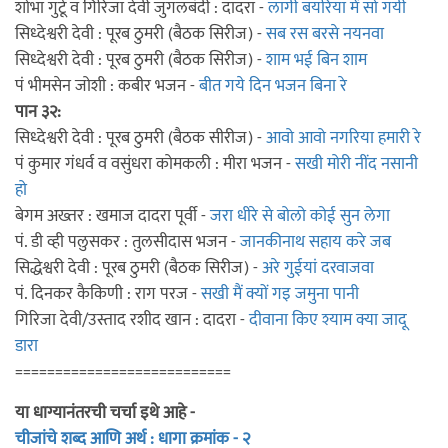
शोभा गुर्टू व गिरिजा देवी जुगलबंदी : दादरा -
लागी बयरिया में सो गयी
सिध्देश्वरी देवी : पूरब ठुमरी (बैठक सिरीज) -
सब रस बरसे नयनवा
सिध्देश्वरी देवी : पूरब ठुमरी (बैठक सिरीज) -
शाम भई बिन शाम
पं भीमसेन जोशी : कबीर भजन -
बीत गये दिन भजन बिना रे
पान ३२:
सिध्देश्वरी देवी : पूरब ठुमरी (बैठक सीरीज) -
आवो आवो नगरिया हमारी रे
पं कुमार गंधर्व व वसुंधरा कोमकली : मीरा भजन -
सखी मोरी नींद नसानी
हो
बेगम अख्तर : खमाज दादरा पूर्वी -
जरा धीरे से बोलो कोई सुन लेगा
पं. डी व्ही पलुसकर : तुलसीदास भजन -
जानकीनाथ सहाय करे जब
सिद्धेश्वरी देवी : पूरब ठुमरी (बैठक सिरीज) -
अरे गुईयां दरवाजवा
पं. दिनकर कैकिणी : राग परज -
सखी मैं क्यों गइ जमुना पानी
गिरिजा देवी/उस्ताद रशीद खान : दादरा -
दीवाना किए श्याम क्या जादू
डारा
===========================
या धाग्यानंतरची चर्चा इथे आहे -
चीजांचे शब्द आणि अर्थ : धागा क्रमांक - २