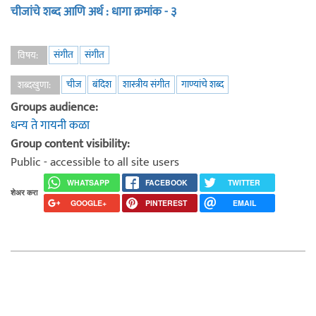
चीजांचे शब्द आणि अर्थ : धागा क्रमांक - ३
संगीत
संगीत
विषय:
चीज
बंदिश
शास्त्रीय संगीत
गाण्यांचे शब्द
शब्दखुणा:
Groups audience:
धन्य ते गायनी कळा
Group content visibility:
Public - accessible to all site users
WHATSAPP
FACEBOOK
TWITTER
शेअर करा
GOOGLE+
PINTEREST
EMAIL