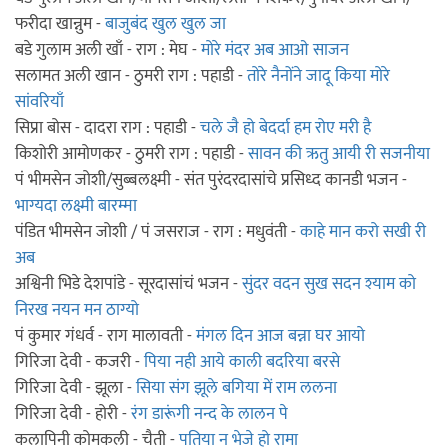
फरीदा खान्नुम -
बाजुबंद खुल खुल जा
बडे गुलाम अली खाँ - राग : मेघ -
मोरे मंदर अब आओ साजन
सलामत अली खान - ठुमरी राग : पहाडी -
तोरे नैनोंने जादू किया मोरे
सांवरियाँ
सिप्रा बोस - दादरा राग : पहाडी -
चले जै हो बेदर्दा हम रोए मरी है
किशोरी आमोणकर - ठुमरी राग : पहाडी -
सावन की ऋतु आयी री सजनीया
पं भीमसेन जोशी/सुब्बलक्ष्मी - संत पुरंदरदासांचे प्रसिध्द कानडी भजन -
भाग्यदा लक्ष्मी बारम्मा
पंडित भीमसेन जोशी / पं जसराज - राग : मधुवंती -
काहे मान करो सखी री
अब
अश्विनी भिडे देशपांडे - सूरदासांचं भजन -
सुंदर वदन सुख सदन श्याम को
निरख नयन मन ठाग्यो
पं कुमार गंधर्व - राग मालावती -
मंगल दिन आज बन्ना घर आयो
गिरिजा देवी - कजरी -
पिया नही आये काली बदरिया बरसे
गिरिजा देवी - झूला -
सिया संग झूले बगिया में राम ललना
गिरिजा देवी - होरी -
रंग डारूंगी नन्द के लालन पे
कलापिनी कोमकली - चैती -
पतिया न भेजे हो रामा