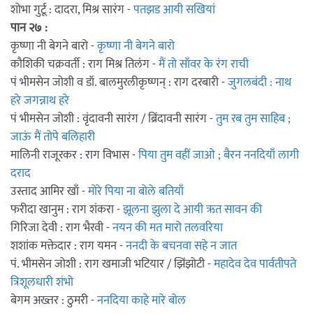
शोभा गुर्टू : दादरा, मिश्र सारंग -
पतझड आयी सखियां
पान २७ :
कृष्णा नी बेगने बारो -
कृष्णा नी बेगने बारो
कौशिकी चक्रवर्ती : राग मिश्र तिलंग -
मैं तो साँवर के रंग राची
पं भीमसेन जोशी व डॉ. बालमुरलीकृष्णन् : राग दरबारी -
जुगलबंदी : नाथ
हरे जगन्नाथ हरे
पं भीमसेन जोशी : वृंदावनी सारंग / ब्रिंदावनी सारंग -
तुम रब तुम साहिब ;
जाऊं मैं तोपे बलिहारी
मालिनी राजूरकर : राग विभास -
पिया तुम वहीं जाओ ; बैरन ननदियाँ लागी
दराद
उस्ताद आमिर खाँ -
मोरे पिया ना बोले बतियाँ
फरीदा खानुम : राग शंकरा -
झूलना झुला दे आयी ऋत सावन की
गिरिजा देवी : राग भैरवी -
नयन की मत मारो तलवरिया
शशांक मक्तेदार : राग यमन -
ननदी के बचनवा सहे न जात
पं. भीमसेन जोशी : राग खमाजी भटियार / झिंझोटी -
महादेव देव पार्वतीपते
त्रिशूलधारी शंभो
बेगम अख्तर : ठुमरी -
ननदिया काहे मारे बोल