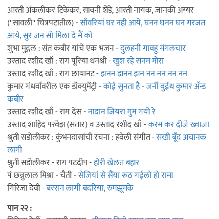
आरती अंकलीकर टिकेकर, सावनी शेंडे, आरती नायक, जानकी अय्यर
(''सावली'' चित्रपटातील) -
साँवरियां घर नही आये, घनन घनन घन गरजत
आये, सुर जन सो मिला दे मैं को
शुभा मुद्गल : संत कबीर यांचे एक भजन -
दुलहनी गावहु मंगलचार
उस्ताद रशीद खाँ : राग पूरिया धनश्री -
खुश रहे सनम मोरा
उस्ताद रशीद खाँ : राग छायानट -
झनन झनन झन नन नन नन नन
कुमार गंधर्वांवरील एक डॉक्युमेंट्री -
कोई सुनता है - जर्नी वुईथ कुमार अ‍ॅन्ड
कबीर
उस्ताद रशीद खाँ - राग देस -
नादान जियरा गुम गयो रे
उस्ताद शाहिद परवेझ (सतार) व उस्ताद रशीद खाँ -
करम कर दीजे ख्वाजा
श्रुती सडोलीकर : कुंभनदासांची रचना : हवेली संगीत -
सखी बूँद अचानक
लागी
श्रुती सडोलीकर - राग पटदीप -
होरी खेलत बहार
पं छन्नुलाल मिश्रा - चैती -
सेजियां से सैंया रूठ गईलो हो रामा
गिरिजा देवी -
बरसन लागी बदरिया, रुमझूमके
पान २२ :