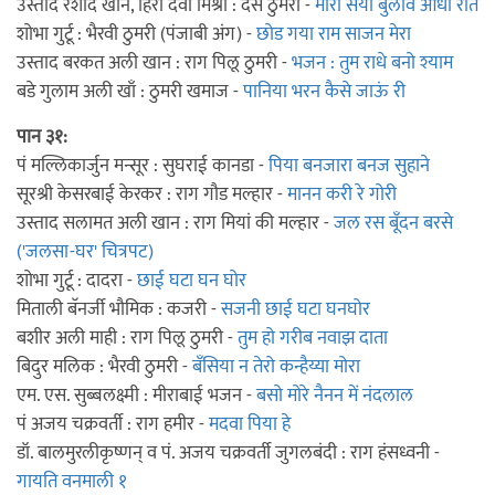
उस्ताद रशीद खान, हिरा देवी मिश्रा : देस ठुमरी -
मोरा सैंया बुलावे आधी रात
शोभा गुर्टू : भैरवी ठुमरी (पंजाबी अंग) -
छोड गया राम साजन मेरा
उस्ताद बरकत अली खान : राग पिलू ठुमरी -
भजन : तुम राधे बनो श्याम
बडे गुलाम अली खाँ : ठुमरी खमाज -
पानिया भरन कैसे जाऊं री
पान ३१:
पं मल्लिकार्जुन मन्सूर : सुघराई कानडा -
पिया बनजारा बनज सुहाने
सूरश्री केसरबाई केरकर : राग गौड मल्हार -
मानन करी रे गोरी
उस्ताद सलामत अली खान : राग मियां की मल्हार -
जल रस बूँदन बरसे
('जलसा-घर' चित्रपट)
शोभा गुर्टू : दादरा -
छाई घटा घन घोर
मिताली बॅनर्जी भौमिक : कजरी -
सजनी छाई घटा घनघोर
बशीर अली माही : राग पिलू ठुमरी -
तुम हो गरीब नवाझ दाता
बिदुर मलिक : भैरवी ठुमरी -
बँसिया न तेरो कन्हैय्या मोरा
एम. एस. सुब्बलक्ष्मी : मीराबाई भजन -
बसो मोरे नैनन में नंदलाल
पं अजय चक्रवर्ती : राग हमीर -
मदवा पिया हे
डॉ. बालमुरलीकृष्णन् व पं. अजय चक्रवर्ती जुगलबंदी : राग हंसध्वनी -
गायति वनमाली १