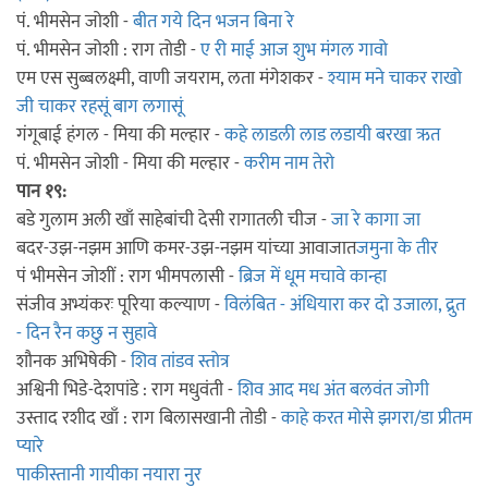
पं. भीमसेन जोशी -
बीत गये दिन भजन बिना रे
पं. भीमसेन जोशी : राग तोडी -
ए री माई आज शुभ मंगल गावो
एम एस सुब्बलक्ष्मी, वाणी जयराम, लता मंगेशकर -
श्याम मने चाकर राखो
जी चाकर रहसूं बाग लगासूं
गंगूबाई हंगल - मिया की मल्हार -
कहे लाडली लाड लडायी बरखा ऋत
पं. भीमसेन जोशी - मिया की मल्हार -
करीम नाम तेरो
पान १९:
बडे गुलाम अली खाँ साहेबांची देसी रागातली चीज -
जा रे कागा जा
बदर-उझ-नझम आणि कमर-उझ-नझम यांच्या आवाजात
जमुना के तीर
पं भीमसेन जोशीं : राग भीमपलासी -
ब्रिज में धूम मचावे कान्हा
संजीव अभ्यंकरः पूरिया कल्याण -
विलंबित - अंधियारा कर दो उजाला, द्रुत
- दिन रैन कछु न सुहावे
शौनक अभिषेकी -
शिव तांडव स्तोत्र
अश्विनी भिडे-देशपांडे : राग मधुवंती -
शिव आद मध अंत बलवंत जोगी
उस्ताद रशीद खाँ : राग बिलासखानी तोडी -
काहे करत मोसे झगरा/डा प्रीतम
प्यारे
पाकीस्तानी गायीका नयारा नुर