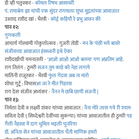
डी व्ही पलुस्कर -
कोमल रिषभ आसावरी
पं. रामाश्रेय झा यांची एक सुंदर रागमाला शुभा मुद्गलांच्या आवाजात
उस्ताद रशीद खां : भैरवी -
कोई कहियौ रे प्रभु आवन की
पान १२:
गुणकली
आचार्य गोस्वामी गोकुलोत्सव : गुजरी तोडी -
मन के पंछी भये बावरे
संजीवच्या आवाजात हंसध्वनी इथे ऐका
रशीदखाँची यमनातली -
'आओ आओ आओ बलमा' पण अप्रतिम आहे.
राग तिलंग : ठुमरी
सजन तुम काहे को नेहा लगाये
मालिनी राजूरकर - भैरवी
फुल गेंदवा अब ना मारो
शोभा गुर्टू : विभास
आ जा रे मीत पिहरवा
राग देसः संजीव अभ्यंकर -
नैनन मे छबि छायी सजनी |
पान १३:
निर्मला देवी व लक्ष्मी शंकर यांच्या आवाजात :
नैना मोरे तरस गये री श्याम
सविता देवी ( सिध्देश्वरी देवींच्या सुकन्या) यांच्या आवाजातील ही ठुमरी
पड
गैली नैहरवा में दाग धुमिल भइली चुनरिया
डॉ. अनिता सेन यांच्या आवाजातील चैती माणिक हमरो