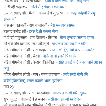
गिरिजा देवीं - बनारसी दादरा -
दीवाना किये श्याम क्या जादू डारा
पं. डी व्ही पलुस्कर -
अखियाँ हरीदर्शन की प्यासी
उस्ताद रशीद खाँ : भैरवी - मीराबाईंचं सुंदर भजन -
कोई कहियौ रे प्रभु
आवन की
पं अजय चक्रवर्ती - राग कलावती -
मेरा मन हार रसमत
उस्ताद रशीद खाँ -
दरस देओ बलमा मोरा
पं डी व्ही पलुस्कर - राग विभास / बिभास -
कैस कुमरवा जायल हमरा
अश्विनी भिडे देशपांडे : राग जौनपुरी -
पायल बाजन लागी रे मोरी
पंडित भीमसेन जोशी : राग केदार -
सावन की बूँदनियाँ बरसत घनघोर
पंडित भीमसेन जोशी : भैरवी -
बोले ना वो हमसे पिया संग
पंडित भीमसेन जोशी : केदार (विलंबित) -
सोहे लराई माई बनरा जाने आवन
ऋतु
पंडित भीमसेन जोशी - राग : यमन कल्याण -
काहे सखी कैसे की
करीये(विलंबित), श्याम बजाये आज मुरलिया
पान २३ :
उस्ताद रशीद खाँ - राग : चारूकेशी -
पलक न लागी मोरी गुइयां
शुभा मुद्गल - मीराबाईचं हे भजन -
बंसीवारा आज्यो म्हारे देस
बडे गुलाम अली खान/भीमसेन जोशी/लता मंगेशकर/मुनावर अली खान/