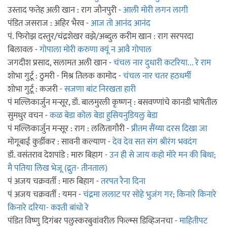
उस्ताद फतेह अली खान : राग जौनपुरी -
आली मोरी लगन लागी
पंडित जसराज : अहिर भैरव -
आज तो आनंद आनंद
पं. फिरोझ दस्तुर/चंद्रशेखर वझे/अब्दुल करीम खान : राग सरपरदा
बिलावल -
गोपाला मोरी करुणा क्यूं न आवै गोपाल
जगदीश प्रसाद, सलामत अली खान -
चंचल नार दुधारी कटरिया... रे राम
शोभा गुर्टू : ठुमरी - मिश्र तिलक कामोद -
चंचल नार चतर हठधर्मी
शोभा गुर्टू : कजरी -
सजणा बांट निरखता हारी
पं मल्लिकार्जुन मन्सूर, डॉ. बालमुरली कृष्णन् : बसवण्णांचे कानडी भाषेतील
सुमधुर वचन -
कळ बेडा कोल बेडा हुसियनुडियलु बेडा
पं मल्लिकार्जुन मन्सूर : राग : ललितागौरी -
प्रीतम सैंय्या दरस दिखा जा
मोगूबाई कुर्डीकर : सावनी कल्याण -
देव देव सत संग श्रीरंग भवदंग
डॉ. वसंतराव देशपांडे : मारु बिहाग -
उन ही से जाय कहो मोरे मन की बिथा;
मै पतिया लिख भेजू (द्रुत- तीनताल)
पं अजय चक्रवर्ती : मारु बिहाग -
तरपत रैना दिना
पं अजय चक्रवर्ती : यमन -
चंद्रमा ललाट पर सोहे भुजंग गर; किनारे किनारे
किनारे दरिया- कश्ती बांधो रे
पंडित विष्णु दिगंबर पलुस्करबुवांवरील फिल्म्स डिव्हिजनचा -
माहितीपट