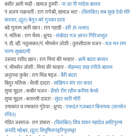
बशीर अली माही : खमाज ठुमरी -
ना जा पी परदेस बालम
पं अजय चक्रवर्ती : राग रागेश्री, खमाज थाट -
(विलंबित) सब सुख देवो मोरे
करतार, (द्रुत) बेगुन को गुनवंत दाता
बडे गुलाम अली खान : राग पहाडी -
हरी ॐ तत्सत्
पं. मलिक : राग भैरव : ध्रुपद -
लंबोदर गज आनन गिरिजासुत
पं. डी. व्ही. पलुसकर/पं. भीमसेन जोशी : तुलसीदास भजन -
भज मन राम
चरण सुखदायी
उस्ताद रशीद खान : राग मियां की मल्हार -
आये बदरा बरसन
पं. भीमसेन जोशी : मियां की मल्हार -
मोहम्मद शाह रंगीले बालम
अनुराधा कुबेर : राग भिन्न षड्ज -
बैरी बदरा
बिदुर मलिक : भैरवी दादरा -
सखियन संग रार करत
शुभा मुद्गल : कबीर भजन -
हँमारे राँम रहीम करीमा केसो
शुभा मुद्गल : बनारसी दादरा -
सुंदर सारी मोरी
उमाकांत व रमाकांत गुंदेचा : ध्रुपद -
एकदंत गजबदन बिनायक (तानसेन
रचित)
पंडित जसराज- राग शंकरा -
(विलंबित) शिव शंकर महादेव आदिपुरुष
अनादि महेश्वर, (द्रुत) विभूषितानङ्गरिपूत्तमङ्गा