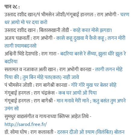
पान २८ :
उस्ताद रशीद खान/पं भीमसेन जोशी/गंगूबाई हानगल : राग अभोगी -
चरण
धर आयो मो पर दया करो
उस्ताद रशीद खान : बिलासखानी तोडी -
काहे करत मोसे झगडा1
अजय चक्रवर्ती : राग अभोगी -
कासे कहू दुखवा मै कैसे कहू ; लगन मोरी
लागी श्यामबदनसो
अश्विनी भिडे देशपांडे : राग गारा -
बदरिया बरसे रे सैंय्या, झुला धीरे झूल रे
बदरिया
सलामत व नजाकत अली खान : राग अभोगी कानडा -
लागी लगन मोहे
पिया की ; तुम बिन मोहे पल(कल) नाही जावे
पं भीमसेन जोशी : राग बागेश्री कानडा -
गोरे गोरे मुख पर बेसर सोहे
गंगूबाई हनगल : राग चंद्रकंस -
कब घर आयो ओ पिया
गंगूबाई हनगल : राग बागेश्री -
मान मनावे मेरी माने ; ऋतु बसंत तुम अपने
उमंग सो
सुमधुर वाद्यसंगीत व गायनाच्या क्लिप्स आहेत तिथे -
http://sarod.free.fr/
डॉ. सोमा घोष : राग कलावती -
दरसन दीजो ओ श्याम (विलंबित) बोलन