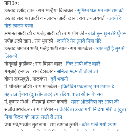
पान ३० :
उस्ताद रशीद खान : राग अल्हैया बिलावल -
सुमिरन भज मन नाम राम को
उस्ताद सलामत अली व नजाकत अली खान : राग जयजयवंती -
आयो रे
मोरा लालन घरवा
अमानत अली खाँ व फतेह अली खाँ : राग भोपाली -
बाजे छुन छुन तेरे घुँगरू
फतेह अली खान : राग भूपाली -
लागी रे नैन तुमसे पिया मोरे
उस्ताद अमानत अली, फतेह अली खान : राग मालकंस -
प्यार नही है सुर से
जिसको
मोगूबाई कुर्डीकर : राग बिहाग बहार -
फिर आयी लौट बहारें
गंगूबाई हनगल : राग देशकार -
अमिला मदमाती बोलो जी
वीणा सहस्रबुद्धे : मालकंस -
दुर्गे भवानी
पं. भीमसेन जोशी : राग मालकंस -
(विलंबित एकताल) पग लागन दे
महाराज कुँवरा (द्रुत तीनताल) रंग रलिया करत सौतन के संग
पं. कुमार गंधर्व : मीराबाई भजन कजरी -
म्हारा ओलगिया घर आया जी
संजीव अभ्यंकर : राग भटियार -
(विलंबित) उचट गयी निंदिया मोरी व (द्रुत)
पिया मिलन को जाऊं सखी री आज
प्रभा अत्रे/परवीन सुलताना : राग खमाज ठुमरी -
कौन गली गयो श्याम