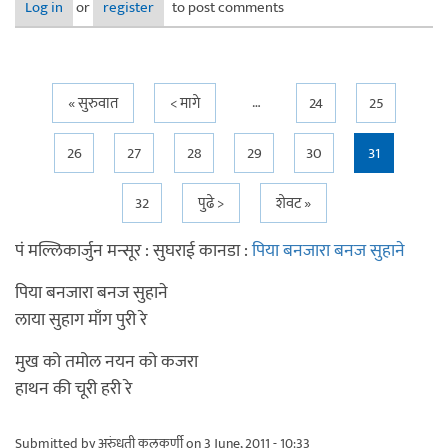
Log in
or
register
to post comments
…
Pages
« सुरुवात
< मागे
24
25
26
27
28
29
30
31
32
पुढे >
शेवट »
पं मल्लिकार्जुन मन्सूर : सुघराई कानडा :
पिया बनजारा बनज सुहाने
पिया बनजारा बनज सुहाने
लाया सुहाग माँग पुरी रे
मुख को तमोल नयन को कजरा
हाथन की चूरी हरी रे
Submitted by
अरुंधती कुलकर्णी
on 3 June, 2011 - 10:33