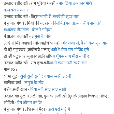
उस्ताद रशीद खाँ : राग पूरिया धनश्री -
पायलिया झनकार मोरी
पं.जसराज भजन
उस्ताद रशीद खाँ : बिहाग
आली री अलबेली सुंदर नार
पं कुमार गंधर्व : मियां की मल्हार -
विलंबित एकताल- करीम नाम तेरो,
मध्यलय तीनताल - बोल रे पपैहरा
पं अजय चक्रवर्ती -
जमुना के तीर
अश्विनी भिडे-देशपांडें (मीराबाईंचं भजन) -
मेरे राणाजी, मैं गोविन्द-गूण गाना
डी व्ही पलुस्कर (कबीराचे भजन)
भजो रे भैया राम गोविंद हरी
डी व्ही पलुस्कर, मुनावर अली खाँ
पग घुँगरू बांध मीरा नाची रे
उस्ताद रशीद खाँ : राग हंसध्वनी
लागी लगन पती सखी संग
पान २० :
शोभा गुर्टू -
सुनो सुनो सुनो रे दयाल म्हारी अरजी
माणिक वर्मा -
जमुना के तीर
फतेह अली खान -
पिया नही आए आए सखी
उस्ताद बडे गुलाम अली खाँ, मुनावर अली खाँ (मुघले आझम चित्रपटातील) :
सोहिनी -
प्रेम जोगन बन के
पं कुमार गंधर्व : शिवमत भैरव -
अरी एरी माई मै