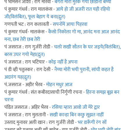
पं भीमसेन जोशी : राग मारवा -
बंगरी मोरी मुरक गयी छांडोना बैंय्यां
पं कुमार गंधर्व : राग मालकंस -
आये हो जी अजरी रात यही रहियो
जी(विलंबित), फूल बेहाग ये बना(द्रुत)
गणपती भट : राग कलावती -
सपनोंमें आया पिहरवा
पं कुमार गंधर्व- मालकंस -
कैसो निकोला गो मा, आनंद मना आज आनंद
मना, छब तेरी छब तेरी
पं जसराज : राग गुर्जरी तोडी -
चलो सखी सौतन के घर जइये(विलंबित),
बरस उघर गयो मेहा(द्रुत)
पं जसराज : राग भटियार -
कोइ नहीं है अपना
पं डी व्ही पलुस्कर : राग देसी -
नैय्या मोरी भयी पुरानी, सांची कहत है
अदारंग यह(द्रुत)
पं.जसराज - अहीर भैरव -
मोहन मधुर आज
पं कुमार गंधर्व : संत कबीरदासाची निर्गुणी रचना -
हिरना समझ बूझ बन
चरना
पंडित जसराज : अहिर भैरव -
रसिया म्हारा आवो जी मेरे द्वार
पं जसराज : राग मुलतानी -
सखी कान्हा बिन कछु सूझत नाहीं
उस्ताद मुनावर अली खान : राग गुर्जरी तोडी -
भर डारूँगी रंग सों