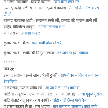
पं अजय पोहनकर - दरबारी कानडा -
किन बैरन कान भरे
उस्ताद फतेह अली खान : राग : दरबारी कानडा -
नैन सो नैन मिलाये रख
लीजो
उस्ताद नजाकत अली - सलामत अली खाँ, उस्ताद बडे गुलाम अली खाँ
साहेब, बिल्किस खान्नुम -
अनोखा लाडला ए मा
पं जसराज -
अनोखा लाडला
कुमार गंधर्व - भैरव -
ऋत आयी बोले मोरा रे
कुमार गंधर्व - कबीराची निर्गुणी रचना -
उड जायेगा हंस अकेला
* * * * *
पान २१ :
उस्ताद सलामत अली खान : भैरवी ठुमरी -
शापमोचन कलियन संग करता
रंगरलियाँ
पं जसराज, उस्ताद रशीद खाँ -
जा जा रे जा (ओ) कागवा
मालिनी राजूरकर : टप्पा काफी; ताल : पंजाबी (पश्तो) -
माधो मुकुंद मुरारी
मालिनीताई राजूरकर - राग काफी -
चांडो चांडो छैला मोरी बैय्यां
पं राजन साजन मिश्रा - राग अडाना -
तान कपतान (कप्तान) कहां गयो