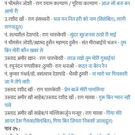
पं भीमसेन जोशी - राग श्याम कल्याण / पूरिया कल्याण -
आज सो बना बन
आयो री
उ.रशीद खाँ - राग हंसध्वनी -
भज मन नित हरी को नाम (विलंबित), लागी
लगन(द्रुत)
पं. सत्यशील देशपांडे : राग चारुकेशी -
सुंदर सूरजनवा ठाडो री माई
पं भीमसेन जोशी/अहमद हुसैन महम्मद हुसैन - संत मीराबाईंचे भजन -
तुम
बिन मोरी कौन खबर ले
उस्ताद अमीर खान - राग चारुकेशी -
लाज रखो तुम मोरी गुसाईयां
पं. रघुनंदन पणशीकर :ठुमरी- राग धनाश्री -
कटत ना बैरन रैन
पं. कुमार गंधर्व/डॉ. वसंतराव देशपांडे - भैरवी ठुमरी -
ना मारो भर पिचकारी
जा मे तोपे वारी
उस्ताद रशीद खाँ - राग चारुकेशी -
प्रेम बाजे मोरी पायलिया
उस्ताद अमीर खाँ साहेब/उस्ताद रशीद खाँ : राग मारवा -
गुरू बिन ग्यान नहीं
पावे
उस्ताद अमीर खाँ साहेब/पं मल्लिकार्जुन मन्सूर : राग मारवा -
पिया मोरे
आनत देस गैलवा(विलंबित), पिया बिन जियरा निकसो जात(द्रुत)
पान २५ :