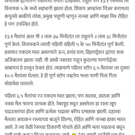
विनायक ह्यांनीपण पळायची तयारी दाखवली. राहूल पण १३.१ रेसमध्ये तर
विनायक ५ के मध्ये सहभागी झाला होता. शिवाय आम्हांला चिअर करायला
कंपूतले बाकीचे लोक, प्रमुख पाहूणी म्हणून नानबा आणि माझा मित्र रोहित
हे पण उपस्थित होते.
१३.१ मैलांचं अंतर मी २ तास ३७ मिनीटांत तर राहूलने २ तास ३८ मिनीटांत
पूर्ण केलं. विनायकने त्याची पहिली वहिली ५ के ५० मिनीटांत पूर्ण केली.
हवामान एकदम मस्त असल्याने ऊन, प्रचंड घाम, डिहायड्रेशन ह्यांचा त्रास
अजिबातच झाला नाही. मी आधी नकाशा पाहून कुठल्या पाणपोईवर
थांबायचं हे ठरवून ठेवलं होतं. त्याप्रमाणे पहिला स्टॉप ६.५ मैलांवर तर दुसरा
१०.५ मैलांवर घेतला. हे ही पूर्ण स्टॉप नव्हतेच फक्त पाणी पिता पिता
थोडावेळ चाललो.
पहिला ६.५ मैलांचा रन एकदम मस्त झाला, पण सातवा, आठवा आणि
नववा मैल फारच जाचक होते. नेबरहूड मधून असलेला हा रस्ता खूप
चढउतारांचा होता आणि प्रत्येक चढावर बरीच दमछाक झाली. दहाव्या
मैलला अचाकन रस्त्याच्या बाजूने शिल्पा, रोहित आणि नानबा हाका मारत
आले. ते त्या वेळी रेसच्या ठिकाणी पोचले होते आणि मला पळताना बघून