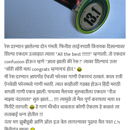
रेस दरम्यान झालेल्या दोन गंमती. फिनीश लाईनपाशी विनायक दिसल्यावर
शिल्पा एकदम उत्साहात त्याला "All the best !!!!!!!" म्हणाली. तो एकदम
confusion होऊन म्हणे "आता झाली की रेस !" त्यावर शिल्पाचं उत्तर
"सॉरी सॉरी मला congrats म्हणायचं होतं."
मी रेस दरम्यान आयपॉड ऐवजी फोनवर गाणी ऐकायचं ठरवलं. काल रात्री
ऐनवेळी फोनमध्ये गाणी भरली. त्यात काहीतरी गडबड होऊन हिंदी मराठी
सगळी गाणी एकत्र झाली. पाचव्या मैलच्या सुरुवातीला एकदम "नीज
माझ्या नंदलाला" सुरु झालं.... !!!! त्यामुळे तो मैल पूर्ण करायला मला ११
मिनीटे लागली.
हे गाणं मॅरेथॉन धावताना कोणी ऐकतय हे कळलं तर
लताबाई धन्य होतील !!!
नंतर मग झुबीडूबी आणि ऑल इज वेल लागल्यावर पुढचा मैल परत ८.५
मिनीटांत झाला.