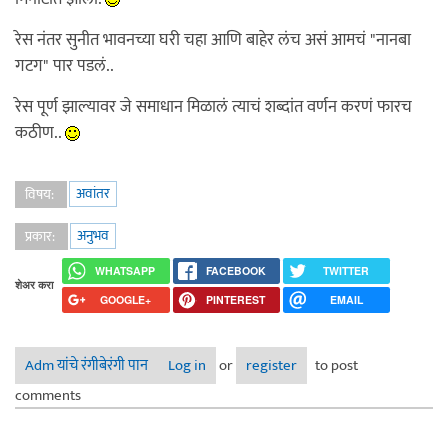
रेस नंतर सुनीत भावनच्या घरी चहा आणि बाहेर लंच असं आमचं "नानबा
गटग" पार पडलं..
रेस पूर्ण झाल्यावर जे समाधान मिळालं त्याचं शब्दांत वर्णन करणं फारच
कठीण..
अवांतर
विषय:
अनुभव
प्रकार:
WHATSAPP
FACEBOOK
TWITTER
शेअर करा
GOOGLE+
PINTEREST
EMAIL
Adm यांचे रंगीबेरंगी पान
Log in
or
register
to post
comments