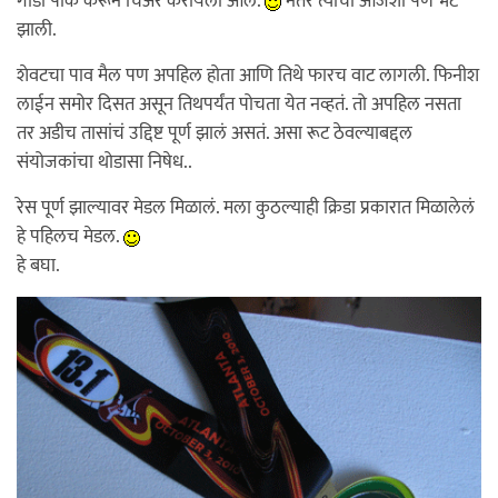
गाडी पार्क करून चिअर करायला आले.
नंतर त्यांची आर्जेशी पण भेट
झाली.
शेवटचा पाव मैल पण अपहिल होता आणि तिथे फारच वाट लागली. फिनीश
लाईन समोर दिसत असून तिथपर्यंत पोचता येत नव्हतं. तो अपहिल नसता
तर अडीच तासांचं उद्दिष्ट पूर्ण झालं असतं. असा रूट ठेवल्याबद्दल
संयोजकांचा थोडासा निषेध..
रेस पूर्ण झाल्यावर मेडल मिळालं. मला कुठल्याही क्रिडा प्रकारात मिळालेलं
हे पहिलच मेडल.
हे बघा.