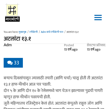
Skip to main content
You are here:
मुख्यपृष्ठ
/
रंगीबेरंगी
/
Adm यांचे रंगीबेरंगी पान
/
अटलांटा १३.१
अटलांटा १३.१
Adm
Posted
शेवटचा प्रतिसाद
15 वर्ष ago
15 वर्ष ago
33
बर्‍याच दिवसांपासून ज्यासाठी तयारी (आणि चर्चा) चालू होती ती अटलांटा
१३.१ हाफ मॅरेथॉन आज पार पडली.
दोन ५ के आणि दोन १० के रेसेसमध्ये भाग घेऊन झाल्यावर पुढची पायरी
म्हणून हाफ मॅरेथॉन पळायची होती.
जुलै महिन्यातच रजिस्ट्रेशन केलं होतं. अटलांटा कंपूतले राहूल जोग आणि