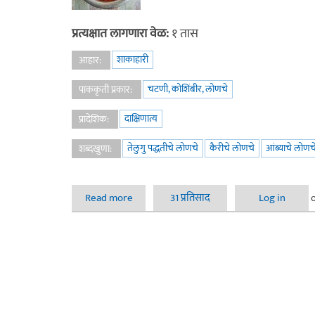
प्रत्यक्षात लागणारा वेळ:
१ तास
शाकाहारी
आहार:
चटणी, कोशिंबीर, लोणचे
पाककृती प्रकार:
दाक्षिणात्य
प्रादेशिक:
तेलुगु पद्धतीचे लोणचे
कैरीचे लोणचे
आंब्याचे लोणच
शब्दखुणा:
Read more
about तेलुगु पद्धतीचे कैरीचे लोणचे
31 प्रतिसाद
Log in