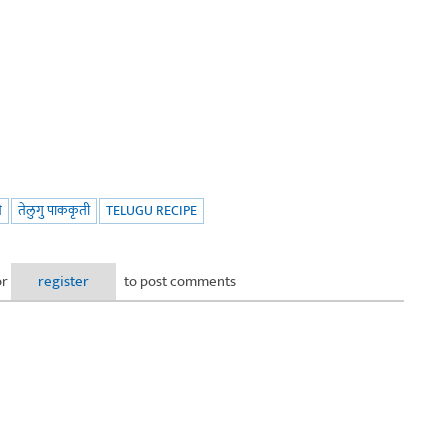
े
तेलुगु पाककृती
TELUGU RECIPE
or
register
to post comments