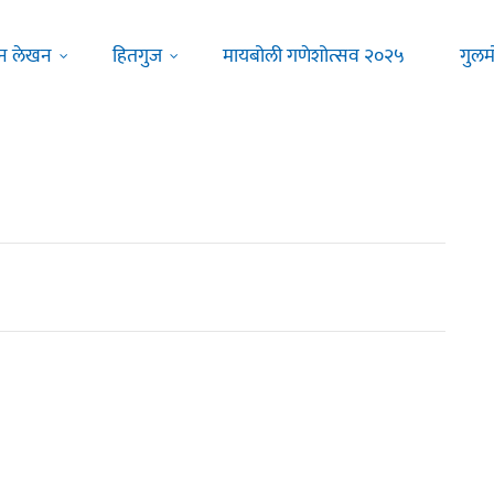
न लेखन
हितगुज
मायबोली गणेशोत्सव २०२५
गुलम