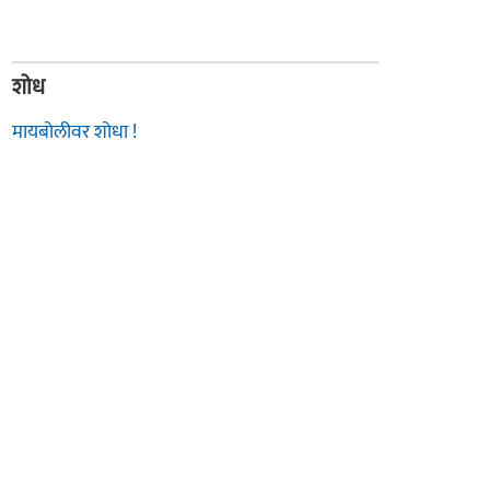
शोध
मायबोलीवर शोधा !