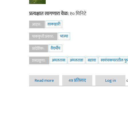
प्रत्यक्षात लागणारा वेळ:
१० मिनिटे
शाकाहारी
आहार:
भाज्या
पाककृती प्रकार:
वैदर्भीय
प्रादेशिक:
अमलतास
अमलताश
बहावा
स्वयंपाकघरातील फु
शब्दखुणा:
Read more
about भारत का दिल देखो : रानभाजी अमलताश (प
49 प्रतिसाद
Log in