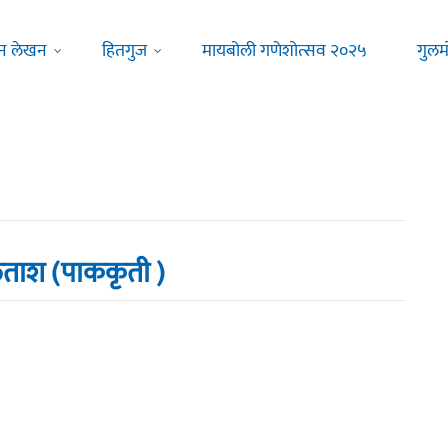
न लेखन
हितगुज
मायबोली गणेशोत्सव २०२५
गुलम
लताश (पाककृती )