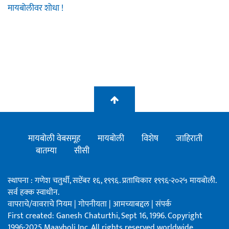
मायबोलीवर शोधा !
मायबोली वेबसमूह
मायबोली
विशेष
जाहिराती
बातम्या
सीसी
स्थापना : गणेश चतुर्थी, सप्टेंबर १६, १९९६. प्रताधिकार १९९६-२०२५ मायबोली.
सर्व हक्क स्वाधीन.
वापराचे/वावराचे नियम
|
गोपनीयता
|
आमच्याबद्दल
|
संपर्क
First created: Ganesh Chaturthi, Sept 16, 1996. Copyright
1996-2025 Maayboli Inc. All rights reserved worldwide.