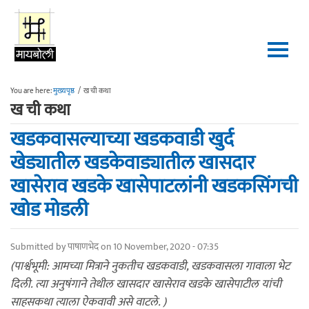
Skip to main content
You are here:
मुख्यपृष्ठ
/
ख ची कथा
ख ची कथा
खडकवासल्याच्या खडकवाडी खुर्द
खेड्यातील खडकेवाड्यातील खासदार
खासेराव खडके खासेपाटलांनी खडकसिंगची
खोड मोडली
Submitted by
पाषाणभेद
on 10 November, 2020 - 07:35
(पार्श्वभूमी: आमच्या मित्राने नुकतीच खडकवाडी, खडकवासला गावाला भेट
दिली. त्या अनुषंगाने तेथील खासदार खासेराव खडके खासेपाटील यांची
साहसकथा त्याला ऐकवावी असे वाटले. )