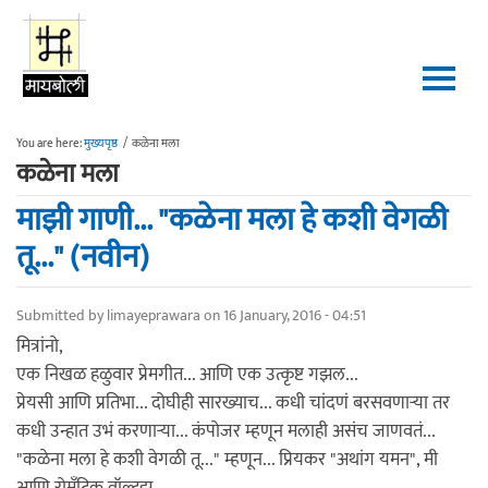
Skip to main content
You are here:
मुख्यपृष्ठ
/
कळेना मला
कळेना मला
माझी गाणी... "कळेना मला हे कशी वेगळी
तू..." (नवीन)
Submitted by
limayeprawara
on 16 January, 2016 - 04:51
मित्रांनो,
एक निखळ हळुवार प्रेमगीत... आणि एक उत्कृष्ट गझल...
प्रेयसी आणि प्रतिभा... दोघीही सारख्याच... कधी चांदणं बरसवणाऱ्या तर
कधी उन्हात उभं करणाऱ्या... कंपोजर म्हणून मलाही असंच जाणवतं...
"कळेना मला हे कशी वेगळी तू..." म्हणून... प्रियकर "अथांग यमन", मी