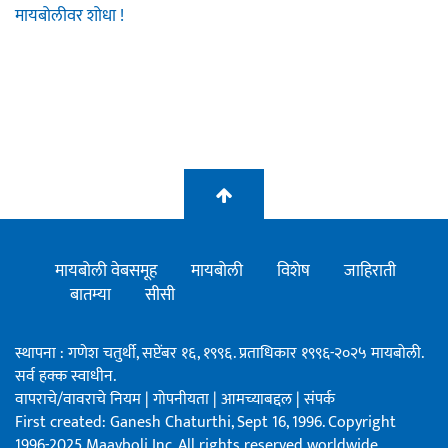
मायबोलीवर शोधा !
मायबोली वेबसमूह
मायबोली
विशेष
जाहिराती
बातम्या
सीसी
स्थापना : गणेश चतुर्थी, सप्टेंबर १६, १९९६. प्रताधिकार १९९६-२०२५ मायबोली.
सर्व हक्क स्वाधीन.
वापराचे/वावराचे नियम
|
गोपनीयता
|
आमच्याबद्दल
|
संपर्क
First created: Ganesh Chaturthi, Sept 16, 1996. Copyright
1996-2025 Maayboli Inc. All rights reserved worldwide.