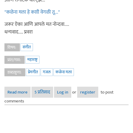
आणि रोमँटिक वॉल्ट्झ...
"कळेना मला हे कशी वेगळी तू..."
जरूर ऐका आणि आपले मत नोन्दवा....
धन्यवाद.... प्रवरा
संगीत
विषय:
महाराष्ट्र
प्रांत/गाव:
प्रेमगीत
गजल
कळेना मला
शब्दखुणा:
Read more
about माझी गाणी... "कळेना मला हे कशी वेगळी तू..." (नवीन)
5 प्रतिसाद
Log in
or
register
to post
comments