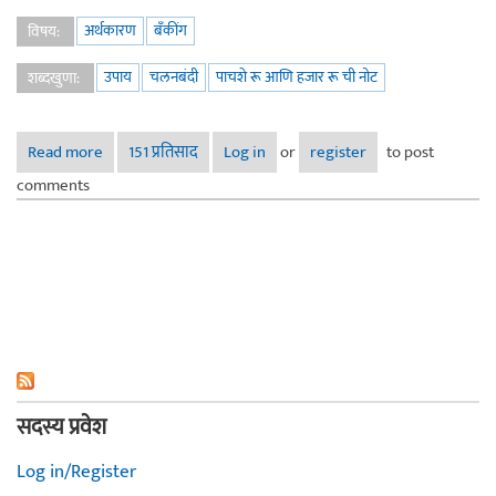
अर्थकारण
बँकींग
विषय:
उपाय
चलनबंदी
पाचशे रू आणि हजार रू ची नोट
शब्दखुणा:
Read more
about चलनबंदी संकटातून सावरण्याकरिता.
151 प्रतिसाद
Log in
or
register
to post
comments
सदस्य प्रवेश
Log in/Register