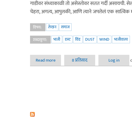
गाडीवर संध्याकाळी तो असेस्तोवर सतत गर्दी असायची. सेल, ड
चेहरा, अगत्य, आपुलकी, आणि त्याने जपलेलं एक सात्विक
लेखन
समाज
विषय:
भाजी
डस्ट
विंड
DUST
WIND
भाजीवाला
शब्दखुणा:
Read more
about डस्ट इन द विंड
8 प्रतिसाद
Log in