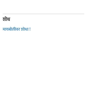
शोध
मायबोलीवर शोधा !