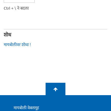
Ctrl + \ ने बदला
शोध
मायबोलीवर शोधा !
मायबोली वेबसमूह