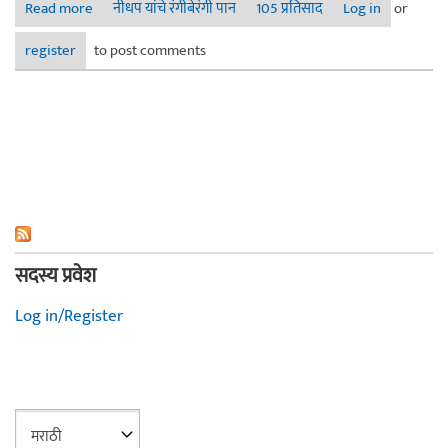
Read more
about माझी मिक्स मेडिया ज्वेलरी.
नीधप यांचे रंगीबेरंगी पान
105 प्रतिसाद
Log in
or
register
to post comments
सदस्य प्रवेश
Log in/Register