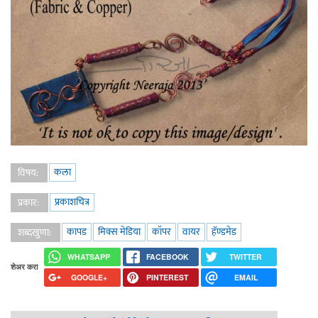
कला
विषय:
प्रकाशचित्र
प्रकार:
कापड
मिक्स मेडिया
कॉपर
वायर
हॅण्डमेड
शब्दखुणा:
WHATSAPP
FACEBOOK
TWITTER
शेअर करा
GOOGLE+
PINTEREST
EMAIL