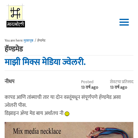
Skip to main content
You are here:
मुख्यपृष्ठ
/
हॅण्डमेड
हॅण्डमेड
माझी मिक्स मेडिया ज्वेलरी.
नीधप
Posted
शेवटचा प्रतिसाद
13 वर्ष ago
13 वर्ष ago
कापड आणि तांब्याची तार या दोन वस्तूंमधून संपूर्णपणे हॅण्डमेड असा
ज्वेलरी पीस.
डिझाइन अ‍ॅण्ड मेड बाय अर्थातच नी