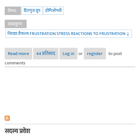
हितगुज ग्रूप
होमिओपथी
विषय:
शब्दखुणा:
निराशा वैफल्य FRUSTRATION STRESS REACTIONS TO FRUSTRATION ↓
Read more
about निराशा / वैफल्य
44 प्रतिसाद
Log in
or
register
to post
comments
सदस्य प्रवेश