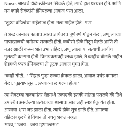
Noise. आरवचे डोळे स्क्रीनवर खिळले होते, त्याचे हात थरथरत होते. आणि
मग काही सेकंदांनी डॅनियलचा आवाज परत आला.
"तुझ्या वडिलांचा नाईलाज होता. मला माहीत होतं...पण"
ते शब्द कानावर पडताच आरव जागेवरच पूर्णपणे गोठून गेला, जणू त्याच्या
पायाखालची जमीनच सरकली होती. कबीरने डोळे मिटून घेतले आणि तो
नजर खाली करून शांत उभा राहिला, जणू त्याला या सत्याची आधीच
पुसटशी कल्पना होती. विनायकरावही स्तब्ध झाले, ते काहीच बोलले नाहीत.
शेडमध्ये फक्त डॅनियलचा तो तुटक आवाज घुमत होता.
"काही गोष्टी..." सिग्नल पुन्हा एकदा क्रॅकल झाला, आवाज प्रचंड कापला
गेला. "तुझ्यापासून... लपवाव्या लागल्या होत्या"
त्या शेवटच्या वाक्यानंतर शेडमध्ये एकाएकी इतकी शांतता पसरली की तिथे
उपस्थित असलेल्या प्रत्येकाच्या श्वासाचा आवाजही स्पष्ट ऐकू येत होता.
आरवचा श्वास जड झाला होता, त्याचे डोके सुन्न झाले होते. आपल्या
वडिलांबद्दलचे हे विधान तो पचवू शकत नव्हता.
आरव, “"काय... काय म्हणालास?"