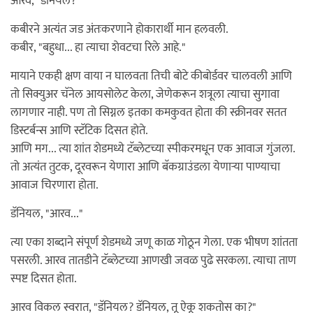
आरव, "डॅनियल?"
कबीरने अत्यंत जड अंतःकरणाने होकारार्थी मान हलवली.
कबीर, "बहुधा... हा त्याचा शेवटचा रिले आहे."
मायाने एकही क्षण वाया न घालवता तिची बोटे कीबोर्डवर चालवली आणि
तो सिक्युअर चॅनेल आयसोलेट केला, जेणेकरून शत्रूला त्याचा सुगावा
लागणार नाही. पण तो सिग्नल इतका कमकुवत होता की स्क्रीनवर सतत
डिस्टर्बन्स आणि स्टॅटिक दिसत होते.
आणि मग... त्या शांत शेडमध्ये टॅब्लेटच्या स्पीकरमधून एक आवाज गुंजला.
तो अत्यंत तुटक, दूरवरून येणारा आणि बॅकग्राउंडला येणाऱ्या पाण्याचा
आवाज चिरणारा होता.
डॅनियल, "आरव..."
त्या एका शब्दाने संपूर्ण शेडमध्ये जणू काळ गोठून गेला. एक भीषण शांतता
पसरली. आरव तातडीने टॅब्लेटच्या आणखी जवळ पुढे सरकला. त्याचा ताण
स्पष्ट दिसत होता.
आरव विकल स्वरात, "डॅनियल? डॅनियल, तू ऐकू शकतोस का?"