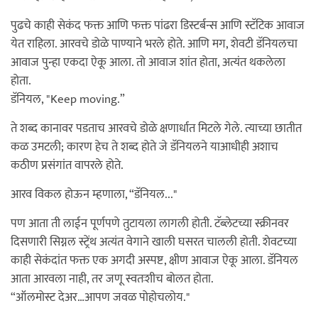
पुढचे काही सेकंद फक्त आणि फक्त पांढरा डिस्टर्बन्स आणि स्टॅटिक आवाज
येत राहिला. आरवचे डोळे पाण्याने भरले होते. आणि मग, शेवटी डॅनियलचा
आवाज पुन्हा एकदा ऐकू आला. तो आवाज शांत होता, अत्यंत थकलेला
होता.
डॅनियल, "Keep moving.”
ते शब्द कानावर पडताच आरवचे डोळे क्षणार्धात मिटले गेले. त्याच्या छातीत
कळ उमटली; कारण हेच ते शब्द होते जे डॅनियलने याआधीही अशाच
कठीण प्रसंगांत वापरले होते.
आरव विकल होऊन म्हणाला, “डॅनियल..."
पण आता ती लाईन पूर्णपणे तुटायला लागली होती. टॅब्लेटच्या स्क्रीनवर
दिसणारी सिग्नल स्ट्रेंथ अत्यंत वेगाने खाली घसरत चालली होती. शेवटच्या
काही सेकंदांत फक्त एक अगदी अस्पष्ट, क्षीण आवाज ऐकू आला. डॅनियल
आता आरवला नाही, तर जणू स्वतःशीच बोलत होता.
“ऑलमोस्ट देअर…आपण जवळ पोहोचलोय."