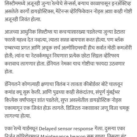
सिस्टीममध्ये अजूनही जुन्या रेल्वेचे सेन्सर्स, बऱ्याच काळापासून इनअ‍ॅक्टिव्ह
असलेले कार्गो डायग्नोस्टिक्स, मेंटेनन्स व्हेरिफिकेशन नोड्स अशा काही गोष्टी
अजूनही जिवंत होत्या.
आजच्या आधुनिक सिस्टीम्स या कचऱ्यासारख्या पडलेल्या जुन्या डेटाला
फारसे महत्त्व देत नव्हत्या, त्याला सरळ बायपास करत होत्या. पण ब्लॅक
एम्बरच्या प्रगत आणि अचूक सर्च अल्गोरिदम्सची हीच सर्वात मोठी कमजोरी
होती; त्यांना या नेटवर्कमधून निघणारा प्रत्येक छोटा सिग्नल व्हेरिफाय
करावाच लागणार होता. डॅनियल नेमका याच गोष्टीचा फायदा उठवणार
होता.
डॅनियलने कोणत्याही क्षणाचा विलंब न लावता कीबोर्डवर बोटे चालवून
कमांड क्यू सुरू केली. आणि पुढच्या काही सेकंदांतच, संपूर्ण मुंबईभर
कित्येक वर्षांपासून शांत पडलेले, सुप्त अवस्थेतील डायग्नोस्टिक नोड्स
एकामागून एक जिवंत होऊ लागले. डिजिटल नकाशावर जणू विजा चमकू
लागल्या होत्या.
एका रेल्वे यार्डमधून Delayed sensor response गेला. दुसऱ्या एका
निर्जन कॉरिडोरमधून Maintenance beacon सुरू झाला. तिसऱ्या बंद