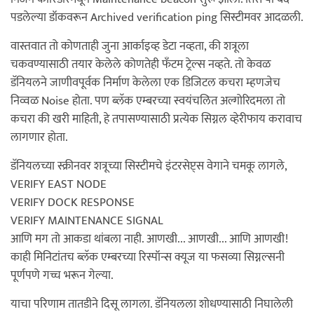
पडलेल्या डॉकवरून Archived verification ping सिस्टीमवर आदळली.
वास्तवात तो कोणताही जुना आर्काइव्ह डेटा नव्हता, की शत्रूला
चकवण्यासाठी तयार केलेले कोणतेही फँटम ट्रेल्स नव्हते. तो केवळ
डॅनियलने जाणीवपूर्वक निर्माण केलेला एक डिजिटल कचरा म्हणजेच
निव्वळ Noise होता. पण ब्लॅक एम्बरच्या स्वयंचलित अल्गोरिदमला तो
कचरा की खरी माहिती, हे तपासण्यासाठी प्रत्येक सिग्नल व्हेरीफाय करावाच
लागणार होता.
डॅनियलच्या स्क्रीनवर शत्रूच्या सिस्टीमचे इंटरसेप्ट्स वेगाने चमकू लागले,
VERIFY EAST NODE
VERIFY DOCK RESPONSE
VERIFY MAINTENANCE SIGNAL
आणि मग तो आकडा थांबला नाही. आणखी... आणखी... आणि आणखी!
काही मिनिटांतच ब्लॅक एम्बरच्या रिस्पॉन्स क्यूज या फसव्या सिग्नल्सनी
पूर्णपणे गच्च भरून गेल्या.
याचा परिणाम तातडीने दिसू लागला. डॅनियलला शोधण्यासाठी निघालेली