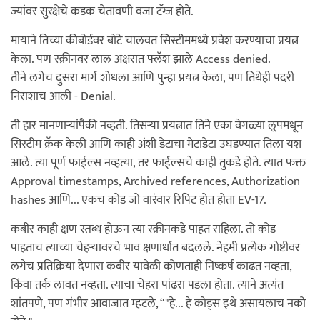
ज्यांवर सुरक्षेचे कडक चेतावणी वजा टॅग्ज होते.
मायाने तिच्या कीबोर्डवर बोटे चालवत सिस्टीममध्ये प्रवेश करण्याचा प्रयत्न
केला. पण स्क्रीनवर लाल अक्षरात फ्लॅश झाले Access denied.
तीने लगेच दुसरा मार्ग शोधला आणि पुन्हा प्रयत्न केला, पण तिथेही पदरी
निराशाच आली - Denial.
ती हार मानणाऱ्यांपैकी नव्हती. तिसऱ्या प्रयत्नात तिने एका वेगळ्या लूपमधून
सिस्टीम क्रॅक केली आणि काही अंशी डेटाचा मेटाडेटा उघडण्यात तिला यश
आले. त्या पूर्ण फाईल्स नव्हत्या, तर फाईल्सचे काही तुकडे होते. त्यात फक्त
Approval timestamps, Archived references, Authorization
hashes आणि... एकच कोड जो वारंवार रिपिट होत होता EV-17.
कबीर काही क्षण स्तब्ध होऊन त्या स्क्रीनकडे पाहत राहिला. तो कोड
पाहताच त्याच्या चेहऱ्यावरचे भाव क्षणार्धात बदलले. नेहमी प्रत्येक गोष्टीवर
लगेच प्रतिक्रिया देणारा कबीर यावेळी कोणताही निष्कर्ष काढत नव्हता,
किंवा तर्क लावत नव्हता. त्याचा चेहरा पांढरा पडला होता. त्याने अत्यंत
शांतपणे, पण गंभीर आवाजात म्हटले, “"हे... हे कोड्स इथे असायलाच नको