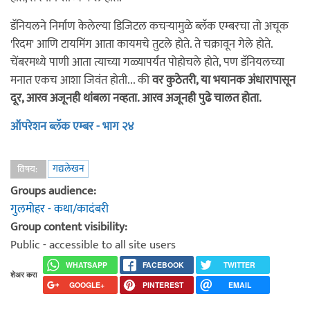
डॅनियलने निर्माण केलेल्या डिजिटल कचऱ्यामुळे ब्लॅक एम्बरचा तो अचूक
'रिदम' आणि टायमिंग आता कायमचे तुटले होते. ते चक्रावून गेले होते.
चेंबरमध्ये पाणी आता त्याच्या गळ्यापर्यंत पोहोचले होते, पण डॅनियलच्या
मनात एकच आशा जिवंत होती... की
वर कुठेतरी, या भयानक अंधारापासून
दूर, आरव अजूनही थांबला नव्हता. आरव अजूनही पुढे चालत होता.
ऑपरेशन ब्लॅक एम्बर - भाग २४
गद्यलेखन
विषय:
Groups audience:
गुलमोहर - कथा/कादंबरी
Group content visibility:
Public - accessible to all site users
WHATSAPP
FACEBOOK
TWITTER
शेअर करा
GOOGLE+
PINTEREST
EMAIL