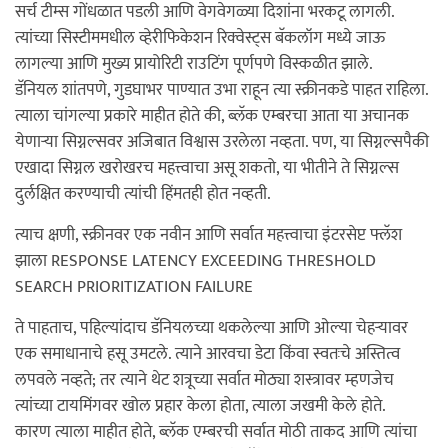
सर्च टीम्स गोंधळात पडली आणि वेगवेगळ्या दिशांना भरकटू लागली.
त्यांच्या सिस्टीममधील व्हेरीफिकेशन रिक्वेस्ट्स बॅकलॉग मध्ये जाऊ
लागल्या आणि मुख्य प्रायोरिटी राउटिंग पूर्णपणे विस्कळीत झाले.
डॅनियल शांतपणे, गुडघाभर पाण्यात उभा राहून त्या स्क्रीनकडे पाहत राहिला.
त्याला चांगल्या प्रकारे माहीत होते की, ब्लॅक एम्बरचा आता या अचानक
येणाऱ्या सिग्नल्सवर अजिबात विश्वास उरलेला नव्हता. पण, या सिग्नल्सपैकी
एखादा सिग्नल खरोखरच महत्त्वाचा असू शकतो, या भीतीने ते सिग्नल्स
दुर्लक्षित करण्याची त्यांची हिंमतही होत नव्हती.
त्याच क्षणी, स्क्रीनवर एक नवीन आणि सर्वात महत्त्वाचा इंटरसेप्ट फ्लॅश
झाला RESPONSE LATENCY EXCEEDING THRESHOLD
SEARCH PRIORITIZATION FAILURE
ते पाहताच, पहिल्यांदाच डॅनियलच्या थकलेल्या आणि ओल्या चेहऱ्यावर
एक समाधानाचे हसू उमटले. त्याने आरवचा डेटा किंवा स्वतःचे अस्तित्व
लपवले नव्हते; तर त्याने थेट शत्रूच्या सर्वात मोठ्या शस्त्रावर म्हणजेच
त्यांच्या टायमिंगवर खोल प्रहार केला होता, त्याला जखमी केले होते.
कारण त्याला माहीत होते, ब्लॅक एम्बरची सर्वात मोठी ताकद आणि त्यांचा