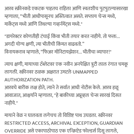
आरव स्क्रीनकडे एकटक पाहतच राहिला आणि स्वतःशीच पुटपुटल्यासारखा
म्हणाला, “भीती आधीपासूनच अस्तित्वात असते. सप्लाय चेन्स मध्ये,
मार्केट्स मध्ये आणि तिथल्या गव्हर्नमेंट्स मध्ये."
"डायरेक्टर कोणतीही टंचाई किंवा भीती तयार करत नाहीये. तो फक्त...
अगदी योग्य क्षणी, त्या भीतीची किंमत वाढवतो.”
विनायकराव म्हणाले, “फिअर मॉनिटायझेशन... भीतीचा व्यापार!"
त्याच क्षणी, मायाच्या टॅब्लेटवर एक नवीन अनपेक्षित त्रुटी लाल रंगात चमकू
लागली. स्क्रीनवर ठळक अक्षरात उमटले UNMAPPED
AUTHORIZATION PATH.
आरवचे बारीक लक्ष होते, त्याने ते सर्वात आधी नोटीस केले. आरव हळू
आवाजात, आश्चर्याने म्हणाला, "हे बाकीच्या अप्रूव्हल चेन्स सारखं दिसत
नाहीये."
मायाने वेळ न घालवता लगेचच तो विशिष्ट पाथ उघडला. स्क्रीनवर
RESTRICTED ACCESS, ARCHIVAL EXCEPTION, GUARDIAN
OVERRIDE असे एकापाठोपाठ एक एन्क्रिप्टेड फोल्डर्स दिसू लागले,