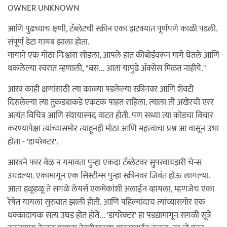
OWNER UNKNOWN
आणि पुढच्याच क्षणी, टॅब्लेटची स्क्रीन एका झटक्यात पूर्णपणे काळी पडली.
संपूर्ण डेटा गायब झाला होता.
मायाने एक मोठा निःश्वास सोडला, आपले हात कीबोर्डवरून मागे घेतले आणि
थकलेल्या स्वरात म्हणाली, "बस... आता यापुढे अ‍ॅक्सेस मिळत नाहीये."
आरव काही क्षणांसाठी त्या काळ्या पडलेल्या स्क्रीनवर आणि शेवटी
दिसलेल्या त्या तुकड्याकडे एकटक पाहत राहिला. त्याला ती अखेरची एरर
अत्यंत विचित्र आणि संशयास्पद वाटत होती. पण सध्या त्या कोडचा विचार
करण्यापेक्षा त्यांच्यासमोर त्याहूनही मोठा आणि महत्त्वाचा प्रश्न आ वासून उभा
होता - 'डायरेक्टर'.
आरवने फार वेळ न गमावता पुन्हा एकदा टॅब्लेटवर सुपरवायझरी चेन्स
उघडल्या. एकामागून एक सिस्टीम्स पुन्हा स्क्रीनवर जिवंत होऊ लागल्या.
आता हळूहळू ते सगळे लेयर्स एकमेकांशी अलाईन व्हायला, म्हणजेच एका
रेषेत यायला सुरुवात झाली होती. आणि पहिल्यांदाच त्यांच्यासमोर एक
धक्कादायक सत्य उघड होत होते... 'डायरेक्टर' हा पडद्यामागून सगळी सूत्रे