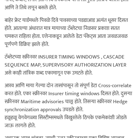
आणि ते तिथे लपून बसले होते.
बाहेर फ्रेट यार्डमधले पिवळे दिवे पावसाच्या पडद्याआड अत्यंत धूसर दिसत
होते. आतल्या अंधारात मात्र मायाच्या टॅब्लेटचा निळसर प्रकाश सतत
चमकत राहिला होता. एलेनाकडून आलेले डेटा पॅकेट्स आता जवळजवळ
पूर्णपणे डिक्रिप्ट झाले होते.
टॅब्लेटच्या स्क्रीनवर INSURER TIMING WINDOWS , CASCADE
SEQUENCE MAP, SUPERVISORY AUTHORIZATION LAYER
असे काही तांत्रिक शब्द एकामागून एक उमटले होते.
आरव आणि माया गेल्या दोन तासांपासून तो संपूर्ण डेटा Cross-correlate
करत होते. एका स्क्रीनवर Insurer timing windows दिसत होते. दुसऱ्या
स्क्रीनवर Maritime advisories चालू होते. तिसऱ्या स्क्रीनवर Hedge
synchronization approvals उघडले होते.
हळूहळू वेगवेगळ्या सिस्टीम्समधले विखुरलेले ठिपके एकमेकांशी जोडले
जाऊ लागले होते.