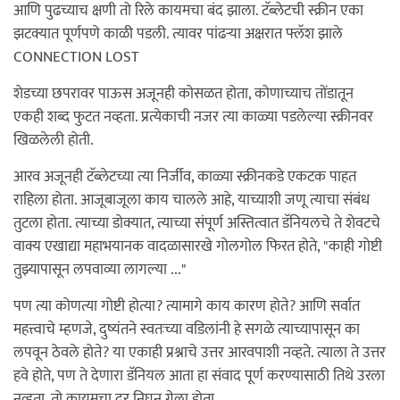
आणि पुढच्याच क्षणी तो रिले कायमचा बंद झाला. टॅब्लेटची स्क्रीन एका
झटक्यात पूर्णपणे काळी पडली. त्यावर पांढऱ्या अक्षरात फ्लॅश झाले
CONNECTION LOST
शेडच्या छपरावर पाऊस अजूनही कोसळत होता, कोणाच्याच तोंडातून
एकही शब्द फुटत नव्हता. प्रत्येकाची नजर त्या काळ्या पडलेल्या स्क्रीनवर
खिळलेली होती.
आरव अजूनही टॅब्लेटच्या त्या निर्जीव, काळ्या स्क्रीनकडे एकटक पाहत
राहिला होता. आजूबाजूला काय चालले आहे, याच्याशी जणू त्याचा संबंध
तुटला होता. त्याच्या डोक्यात, त्याच्या संपूर्ण अस्तित्वात डॅनियलचे ते शेवटचे
वाक्य एखाद्या महाभयानक वादळासारखे गोलगोल फिरत होते, "काही गोष्टी
तुझ्यापासून लपवाव्या लागल्या ..."
पण त्या कोणत्या गोष्टी होत्या? त्यामागे काय कारण होते? आणि सर्वात
महत्त्वाचे म्हणजे, दुष्यंतने स्वतःच्या वडिलांनी हे सगळे त्याच्यापासून का
लपवून ठेवले होते? या एकाही प्रश्नाचे उत्तर आरवपाशी नव्हते. त्याला ते उत्तर
हवे होते, पण ते देणारा डॅनियल आता हा संवाद पूर्ण करण्यासाठी तिथे उरला
नव्हता. तो कायमचा दूर निघून गेला होता.