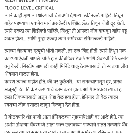
RELAY INTEGRITY FAILING
FLOOD LEVEL CRITICAL
त्याने काही क्षण त्या धोक्याची चेतावणी देणाऱ्या स्क्रीनकडे पाहिले. तिथून
बाहेर पडण्याचा एकमेव मार्ग असलेली एक्झिट लॅडर तिथून थोडी दूर होती.
त्याने एकदा त्या शिडीकडे पाहिले, जिथून तो आपला जीव वाचवून बाहेर पडू
शकत होता... आणि पुन्हा एकदा त्याने समोरच्या टर्मिनलकडे पाहिले.
त्याच्या चेहऱ्यावर मृत्यूची भीती नव्हती, तर एक जिद्द होती. त्याने तिथून पळ
काढण्याऐवजी आपले ओले हात कीबोर्डवर ठेवले आणि शेवटची रिले कमांड
क्यू केली. सिस्टीम आणखी काही मिनिटे चालू ठेवण्यासाठी तो स्वतःचा जीव
धोक्यात घालत होता.
कारण त्याला माहीत होते, की वर कुठेतरी... या सगळ्यापासून दूर, आरव
अजूनही डेटा डिक्रिप्ट करण्याचे काम करत होता. आणि आरवला त्याचा हा
लढा जिंकण्यासाठी अजून थोडा वेळ हवा होता. डॅनियल तो वेळ त्याला
स्वतःचा जीव पणाला लावून मिळवून देत होता.
ते गोठवणारे थंड पाणी आता डॅनियलच्या गुडघ्यापेक्षाही वर आले होते. त्या
अथांग अंधाऱ्या चेंबरमध्ये आता फक्त छतावरून पाण्याचे सतत गळणारे थेंब,
दूरवरून येणारा समुद्राच्या लाटांचा गाज आणि समोरच्या टर्मिनलचा एक