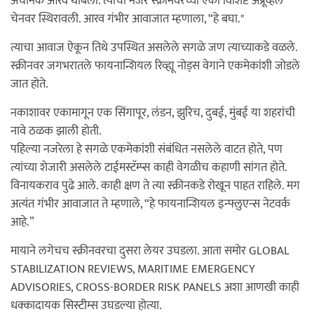
अचानक आरव थांबला. त्याची नजर स्क्रीनवरच्या एका विशिष्ट अप्रूव्हल
चेनवर स्थिरावली. आरव गंभीर आवाजात म्हणाला, “हे बघा."
त्याचा आवाज ऐकून तिथे उपस्थित असलेले सगळे जण त्याच्याकडे वळले.
स्क्रीनवर जगभरातले फायनान्शियल रिव्ह्यू नोड्स वेगाने एकमेकांशी जोडले
जात होते.
नकाशावर एकामागून एक सिंगापूर, लंडन, झुरिच, दुबई, मुंबई या शहरांची
नावे ठळक झाली होती.
पहिल्या नजरेला हे सगळे एकमेकांशी संबंधित नसलेले वाटत होते, पण
त्यांच्या शेजारी असलेले टाईमस्टॅम्प्स काही वेगळीच कहाणी सांगत होते.
विनायकराव पुढे आले. काही क्षण ते त्या स्क्रीनकडे रोखून पाहत राहिले. मग
अत्यंत गंभीर आवाजात ते म्हणाले, “हे फायनान्शियल इन्फ्लुएन्स नेटवर्क
आहे.”
मायाने लगेचच स्क्रीनवरचा दुसरा लेयर उघडला. आता समोर GLOBAL
STABILIZATION REVIEWS, MARITIME EMERGENCY
ADVISORIES, CROSS-BORDER RISK PANELS अशा आणखी काही
धक्कादायक सिस्टीम्स उघडल्या होत्या.