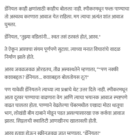
डॅनियल काही क्षणांसाठी काहीच बोलला नाही. स्पीकरमधून फक्त पाण्याचा
तो अस्वस्थ करणारा आवाज येत राहिला. मग त्याचा अत्यंत शांत आवाज
घुमला.
डॅनियल, "तुझ्या वडिलांनी... स्वतः तसं ठरवलं होतं, आरव."
ते ऐकून आरवचा संयम पूर्णपणे सुटला. त्याच्या मनात विचारांचे वादळ
निर्माण झाले होते.
आरव जवळजवळ ओरडतच, तीव्र अस्वस्थतेने म्हणाला, “"पण नक्की
कशाबद्दल? डॅनियल... कशाबद्दल बोलतोयस तू?!"
पण यावेळी डॅनियलने त्याच्या त्या प्रश्नाचे थेट उत्तर दिले नाही. स्पीकरमधून
आता दूरवर पाण्याचा वाढणारा वेग आणि त्याचा भयानक आवाज स्पष्टपणे
वाढत चालला होता. पाण्याने वेढलेल्या चेंबरमधील एखादा मोठा धातूचा
भाग, लोखंडी बीम दाबाने मोडून पडत असल्यासारखा एक कर्कश आवाज
झाला. सिग्नलची क्वालिटी आणखीनच खालावली होती.
आरव हताश होऊन स्क्रीनजवळ जात म्हणाला, "डॅनियल!"