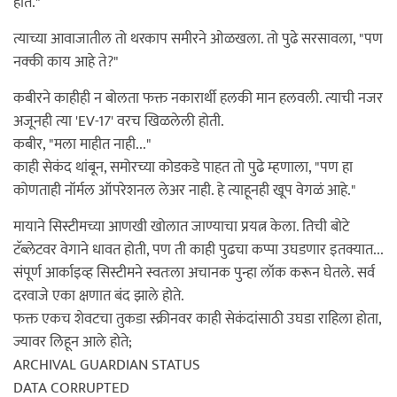
होते."
त्याच्या आवाजातील तो थरकाप समीरने ओळखला. तो पुढे सरसावला, "पण
नक्की काय आहे ते?"
कबीरने काहीही न बोलता फक्त नकारार्थी हलकी मान हलवली. त्याची नजर
अजूनही त्या 'EV-17' वरच खिळलेली होती.
कबीर, "मला माहीत नाही..."
काही सेकंद थांबून, समोरच्या कोडकडे पाहत तो पुढे म्हणाला, "पण हा
कोणताही नॉर्मल ऑपरेशनल लेअर नाही. हे त्याहूनही खूप वेगळं आहे."
मायाने सिस्टीमच्या आणखी खोलात जाण्याचा प्रयत्न केला. तिची बोटे
टॅब्लेटवर वेगाने धावत होती, पण ती काही पुढचा कप्पा उघडणार इतक्यात...
संपूर्ण आर्काइव्ह सिस्टीमने स्वतःला अचानक पुन्हा लॉक करून घेतले. सर्व
दरवाजे एका क्षणात बंद झाले होते.
फक्त एकच शेवटचा तुकडा स्क्रीनवर काही सेकंदांसाठी उघडा राहिला होता,
ज्यावर लिहून आले होते;
ARCHIVAL GUARDIAN STATUS
DATA CORRUPTED