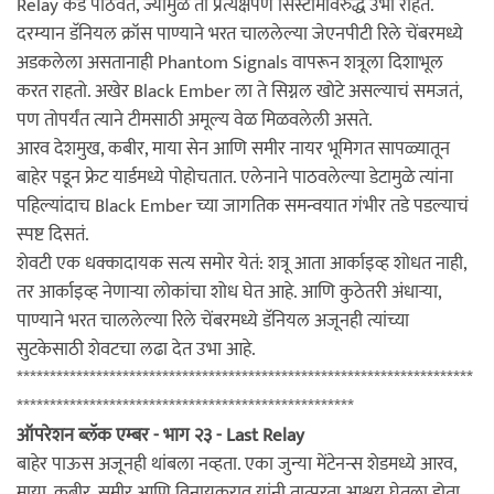
Relay कडे पाठवते, ज्यामुळे ती प्रत्यक्षपणे सिस्टीमविरुद्ध उभी राहते.
दरम्यान डॅनियल क्रॉस पाण्याने भरत चाललेल्या जेएनपीटी रिले चेंबरमध्ये
अडकलेला असतानाही Phantom Signals वापरून शत्रूला दिशाभूल
करत राहतो. अखेर Black Ember ला ते सिग्नल खोटे असल्याचं समजतं,
पण तोपर्यंत त्याने टीमसाठी अमूल्य वेळ मिळवलेली असते.
आरव देशमुख, कबीर, माया सेन आणि समीर नायर भूमिगत सापळ्यातून
बाहेर पडून फ्रेट यार्डमध्ये पोहोचतात. एलेनाने पाठवलेल्या डेटामुळे त्यांना
पहिल्यांदाच Black Ember च्या जागतिक समन्वयात गंभीर तडे पडल्याचं
स्पष्ट दिसतं.
शेवटी एक धक्कादायक सत्य समोर येतं: शत्रू आता आर्काइव्ह शोधत नाही,
तर आर्काइव्ह नेणाऱ्या लोकांचा शोध घेत आहे. आणि कुठेतरी अंधाऱ्या,
पाण्याने भरत चाललेल्या रिले चेंबरमध्ये डॅनियल अजूनही त्यांच्या
सुटकेसाठी शेवटचा लढा देत उभा आहे.
*********************************************************************
***************************************************
ऑपरेशन ब्लॅक एम्बर - भाग २३ - Last Relay
बाहेर पाऊस अजूनही थांबला नव्हता. एका जुन्या मेंटेनन्स शेडमध्ये आरव,
माया, कबीर, समीर आणि विनायकराव यांनी तात्पुरता आश्रय घेतला होता