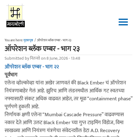
Skip to main content
You are here:
मुख्यपृष्ठ
/
ऑपरेशन ब्लॅक एम्बर - भाग २३
ऑपरेशन ब्लॅक एम्बर - भाग २३
Submitted by
नितनवे
on 8 June, 2026 - 13:48
ऑपरेशन ब्लॅक एम्बर - भाग २२
पूर्वभाग
एलेना व्होल्कोव्हा यांना अखेर जाणवतं की Black Ember चं ऑपरेशन
नियंत्रणाबाहेर गेलं आहे. झुरिच आणि लंडनमधील आर्थिक गट स्वतःच्या
नफ्यासाठी संकट अधिक वाढवत आहेत, तर मूळ “containment phase”
पूर्णपणे हुकली आहे.
निर्णायक क्षणी एलेना “Mumbai Cascade Pressure” वाढवण्यास
नकार देते आणि उलट Black Ember च्या गुप्त टाइमिंग विंडोज, विमा
साखळ्या आणि नियंत्रण यंत्रणेचा संवेदनशील डेटा A.D. Recovery