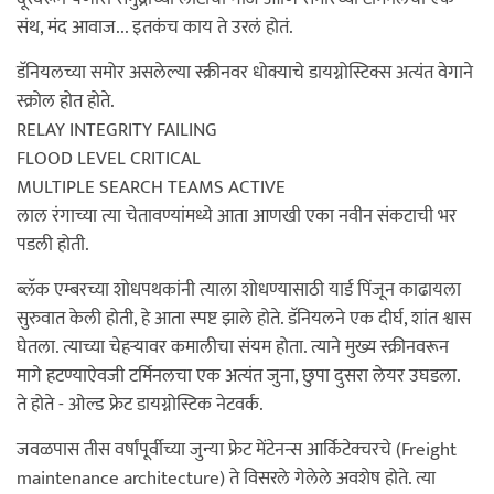
संथ, मंद आवाज... इतकंच काय ते उरलं होतं.
डॅनियलच्या समोर असलेल्या स्क्रीनवर धोक्याचे डायग्नोस्टिक्स अत्यंत वेगाने
स्क्रोल होत होते.
RELAY INTEGRITY FAILING
FLOOD LEVEL CRITICAL
MULTIPLE SEARCH TEAMS ACTIVE
लाल रंगाच्या त्या चेतावण्यांमध्ये आता आणखी एका नवीन संकटाची भर
पडली होती.
ब्लॅक एम्बरच्या शोधपथकांनी त्याला शोधण्यासाठी यार्ड पिंजून काढायला
सुरुवात केली होती, हे आता स्पष्ट झाले होते. डॅनियलने एक दीर्घ, शांत श्वास
घेतला. त्याच्या चेहऱ्यावर कमालीचा संयम होता. त्याने मुख्य स्क्रीनवरून
मागे हटण्याऐवजी टर्मिनलचा एक अत्यंत जुना, छुपा दुसरा लेयर उघडला.
ते होते - ओल्ड फ्रेट डायग्नोस्टिक नेटवर्क.
जवळपास तीस वर्षांपूर्वीच्या जुन्या फ्रेट मेंटेनन्स आर्किटेक्चरचे (Freight
maintenance architecture) ते विसरले गेलेले अवशेष होते. त्या