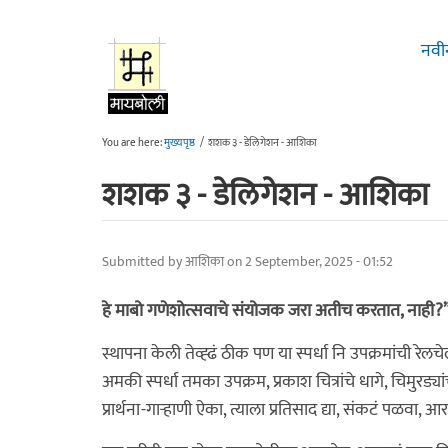
Skip to main content
नवी
You are here:
मुख्यपृष्ठ
/
शशक ३ - डेलिगेशन - आशिका
शशक ३ - डेलिगेशन - आशिका
Submitted by
आशिका
on 2 September, 2025 - 01:52
हे माबो गणेशोत्सवाचे संयोजक जरा अतीच करतात, नाही?
स्थापना केली तेव्ह्ढं ठीक पण या स्पर्धा नि उपक्रमांची रे
अमकी स्पर्धा तमका उपक्रम, प्रकाश चित्रांचे धागे, चिमुरड्यांच
प्रार्थना-गार्‍हाणी ऐका, त्याला प्रतिसाद द्या, संकटं पळवा, आरत्