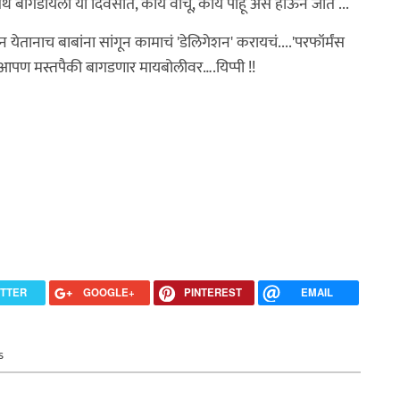
बागडायला या दिवसांत, काय वाचू, काय पाहू असं होऊन जातं ...
 येतानाच बाबांना सांगून कामाचं 'डेलिगेशन' करायचं....'परफॉर्मंस
 आपण मस्तपैकी बागडणार मायबोलीवर….यिप्पी !!
ITTER
GOOGLE+
PINTEREST
EMAIL
s