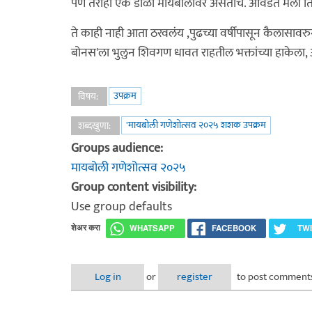
पण तरीही एक डोळा मायबोलीवर असतोच. आवडतं मला तिथे 
ते काही नाही आता ठरवलंय ,पुढच्या वर्षीपासून कैलासावरुन
बोनस'ला भुलुन शिवगण धावत राहतील भक्तांच्या हाकेला,
उपक्रम
विषय:
'मायबोली गणेशोत्सव २०२५ शशक उपक्रम
शब्दखुणा:
Groups audience:
मायबोली गणेशोत्सव २०२५
Group content visibility:
Use group defaults
शेअर करा
WHATSAPP
FACEBOOK
TW
Log in
or
register
to post comment