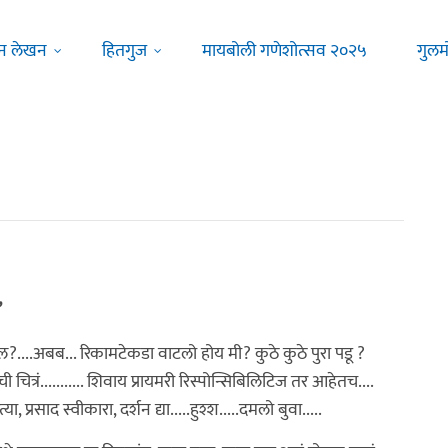
न लेखन
हितगुज
मायबोली गणेशोत्सव २०२५
गुलम
”
लचेल?....अबब... रिकामटेकडा वाटलो होय मी? कुठे कुठे पुरा पडू ?
ी चित्रं........... शिवाय प्रायमरी रिस्पोन्सिबिलिटिज तर आहेतच....
या, प्रसाद स्वीकारा, दर्शन द्या.....हुश्श.....दमलो बुवा.....