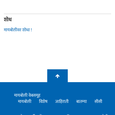
शोध
मायबोलीवर शोधा !
मायबोली वेबसमूह
मायबोली
विशेष
जाहिराती
बातम्या
सीसी