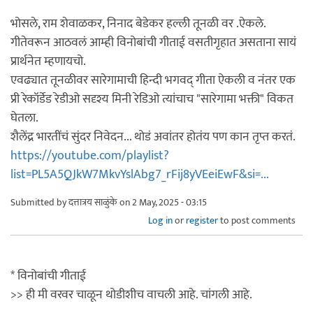
भोसले, राम शेवाळकर, निनाद बेडेकर हल्ली तूनळी वर‌ .ऐकले.
गीतेवरून आठवलं आम्ही विनोबांची गीताई वसतीगृहात असताना सायं
प्रार्थनेत म्हणायचो.
एवढ्यात तूनळीवर सारेगामाची हिन्दी भगवद् गीता ऐकली व नंतर एक
प्री रेकॉर्डेड रेडीओ सदृश्य मिनी रेडिओ त्यांचाच "सारेगामा भक्ती" विकत
घेतला.
शैलेंद्र भारतींचं सुंदर निवेदन... थोडं अवांतर होतंय पण कान तृप्त करतं.
https://youtube.com/playlist?
list=PL5A5QJkW7MkvYslAbg7_rFij8yVEeiEwF&si=...
Submitted by
दत्तात्रय साळुंके
on 2 May, 2025 - 03:15
Log in
or
register
to post comments
* विनोबांची गीताई
>> ही मी वरवर चाळून थोडीशीच वाचली आहे. चांगली आहे.