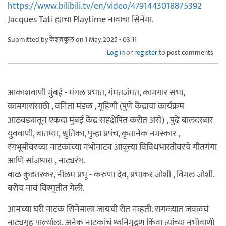
https://www.bilibili.tv/en/video/4791443018875392
Jacques Tati ह्याचा Playtime नावाचा सिनेमा.
Submitted by
केशवकूल
on 1 May, 2025 - 03:11
Log in
or
register
to post comments
आकाशवाणी मुंबई - मंगल प्रभात, गंमतजंमत, कामगार सभा,
कामगारांसाठी , वनिता मंडळ , गृहिणी (पुणे केंद्राचा कार्यक्रम
आठवड्यातून एकदा मुंबई केंद्र सहक्षेपित करीत असे) , पुढे बालदरबार
युववाणी, बातम्या, श्रुतिका, पुन्हा प्रपंच, कृतानेक नमस्कार ,
रंगभूमीवरच्या नाटकांच्या नभोनाट्य आवृत्त्या विविधभारतीवरचे गीतगंगा
आणि सांजधारा , नाट्यरंग.
बाळ कुडतरकर, नीलम प्रभू - करुणा देव, प्रभाकर जोशी , विमल जोशी.
बरीच नावं विस्मृतीत गेली.
आमच्या घरी नाटक सिनेमाला जायची रीत नव्हती. सगळ्यात जवळचं
नाट्यगृह पार्ल्याला. अनेक नाटकांचं ध्वनिमुद्रण किंवा त्यांच्या नभोवाणी