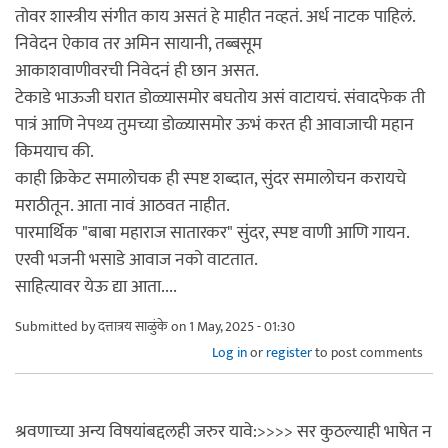
तोवर शास्त्रीय संगीत काय असतं हे माहीत नव्हतं. अर्ध नाटक पाहिलं.
निवेदन ऐकाव तर अमिन सायानी, तब्बसूम
आकाशवाणीवरची निवेदनं ही छान असत.
टेकाडे भाऊजी घरात डोळ्यासमोर बघतोय असं वाटायचं. संवादफेक ती
पात्रं आणि नेपथ्य तुमच्या डोळ्यासमोर ऊभं करत ही आवाजाची महान
किमयाच की.
काही क्रिकेट समालोचक ही स्पष्ट शब्दात, सुंदर समालोचन करायचे
मराठीतून. आता नावं आठवत नाहीत.
पारमार्थिक "बाबा महाराज सातारकर" सुंदर, स्पष्ट वाणी आणि गायन.
एरवी भजनी भसाडे आवाज नको वाटतात.
साहित्यावर येऊ द्या आता....
Submitted by
दत्तात्रय साळुंके
on 1 May, 2025 - 01:30
Log in
or
register
to post comments
श्रवणाच्या अन्य विषयांबद्दलही जरुर यावे:>>>> सर कुठल्याही भाषेत न