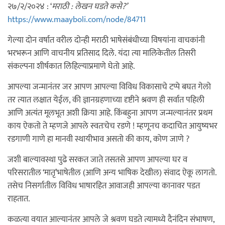
२७/२/२०२४ : ‘
मराठी : लेखन घडते कसे?’
https://www.maayboli.com/node/84711
गेल्या दोन वर्षात वरील दोन्ही मराठी भाषेसंबंधीच्या विषयांना वाचकांनी
भरभरून आणि वाचनीय प्रतिसाद दिले. यंदा त्या मालिकेतील तिसरी
संकल्पना शीर्षकात लिहिल्याप्रमाणे घेतो आहे.
आपल्या जन्मानंतर जर आपण आपल्या विविध विकासाचे टप्पे बघत गेलो
तर त्यात लक्षात येईल, की ज्ञानग्रहणाच्या दृष्टीने श्रवण ही सर्वात पहिली
आणि अत्यंत मूलभूत अशी क्रिया आहे. किंबहुना आपण जन्मल्यानंतर प्रथम
काय ऐकतो ते म्हणजे आपले स्वतःचेच रडणे ! म्हणूनच कदाचित आयुष्यभर
रडगाणी गाणे हा मानवी स्थायीभाव असतो की काय, कोण जाणे ?
जशी बाल्यावस्था पुढे सरकत जाते तसतसे आपण आपल्या घर व
परिसरातील ‘मातृ’भाषेतील (आणि अन्य भाषिक देखील) संवाद ऐकू लागतो.
तसेच निसर्गातील विविध भाषारहित आवाजही आपल्या कानावर पडत
राहतात.
कळत्या वयात आल्यानंतर आपले जे श्रवण घडते त्यामध्ये दैनंदिन संभाषण,