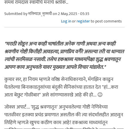
समर्थ रामदास स्वामींचे मनाचे श्र्लोक..
Submitted by
मनिम्याऊ_मृण्मयी
on 2 May, 2025 - 05:35
Log in
or
register
to post comments
"मराठी सोडून अन्य काही भाषांतील अनेक गाणी अथवा अन्य काही
श्रवणीय गोष्टी कितीही आवडत्या, प्राणप्रिय वगैरे असल्या तरी या धाग्यात
त्यांची सरमिसळ नसावी. तसेच दृकश्राव्य माध्यमांपेक्षा शुद्ध श्रवणातून
आपण काय अनुभवले यावर मुख्यतः आपले विचार मांडावेत."
कुमार सर, हा नियम म्हणजे वरिष्ठ सेनाधिकार्‍याने, मॅगझिन काढुन
घेतलेल्या बिनाकाडतुसांच्या बंदुकी सैनिकांच्या हातात देत "हां...करा
आता बेछुट गोळीबार" असे सांगण्यासरखे आहे की हो... 😉
जोक्स अपार्ट... 'शुद्ध श्रवणातून' अनुभवलेल्या गोष्टी नेणिवेच्या
पातळीवर इतक्या प्रचंड प्रमाणात असतील की त्या संदर्भासहीत आठवुन
लिहिणे म्हणजे खुपच कठीण काम आहे! दृकश्राव्य माध्यमांतून