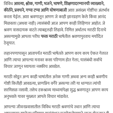
विविध
आरत्या, श्लोक, गाणी, भजने, भाषणे, शिक्षणादरम्यानची व्याख्याने,
कीर्तने, प्रवचने, गप्पा टप्पा आणि घोषणाबाजी
अशा असंख्य गोष्टींचा अंतर्भाव
करता येईल. अशा श्रवणातून आपण जे काही ज्ञानग्रहण केले किंवा आनंद
मिळवला (अथवा नाही) त्यासंबंधी आज आपण काही लिहिणार आहोत. जे
श्रवण त्रासदायक वाटते त्याबद्दलही लिहावे. निमित्त अर्थातच मराठी दिनाचे
असल्यामुळे आपला परीघ
फक्त मराठी
भाषेतील श्रवणापुरताच मर्यादित
ठेवूयात.
लहानपणापासून आतापर्यंत मराठी भाषेतले आपण काय काय ऐकत गेलात
आणि त्याचा आपल्या मनावर कसा परिणाम होत गेला, यासंबंधी सर्वांचे
विचार जाणून घ्यायला नक्कीच आवडेल.
मराठी सोडून अन्य काही भाषांतील अनेक गाणी अथवा अन्य काही श्रवणीय
गोष्टी कितीही आवडत्या, प्राणप्रिय वगैरे असल्या तरी या धाग्यात त्यांची
सरमिसळ नसावी. तसेच दृकश्राव्य माध्यमांपेक्षा शुद्ध श्रवणातून आपण काय
अनुभवले यावर मुख्यतः आपले विचार मांडावेत.
आपल्या जीवनप्रवासातील विविध मराठी श्रवणांचे स्थान आणि त्याचा