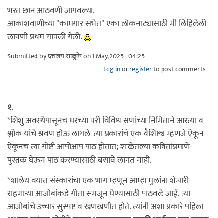
भरत छान आठवणी जागवल्या.
आकाशवाणीच्या "कामगार सभेत" एका लोकनाट्यासाठी मी लिहिलेली
लावणी प्रथम गायली गेली.
Submitted by
दत्तात्रय साळुंके
on 1 May, 2025 - 04:25
Log in
or
register
to post comments
१.
*शिशु अवस्थेपासूनच घरच्या घरी विविध सणांच्या निमित्ताने आरत्या व
श्लोक यांचे श्रवण होऊ लागले. त्या प्रकारांचे एक वैशिष्ट्य म्हणजे ऐकून
ऐकूनच त्या गोष्टी आपोआप पाठ होतात; शाळेतल्या कवितांप्रमाणे
पुस्तक घेऊन पाठ करण्यासाठी बसावे लागत नाही.
*शालेय वयात संस्कारांचा एक भाग म्हणून आम्हा मुलांना शेजारी
राहणाऱ्या आजोबांकडे गीता समजून घेण्यासाठी पाठवले जाई. त्या
आजोबांचे उच्चार सुस्पष्ट व खणखणीत होते. त्यांनी अशा प्रकारे पहिला