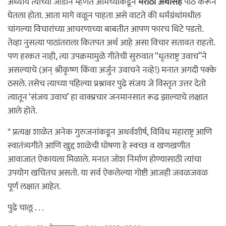
अध्याय त्यांच्या जोडीने म्हणत आमच्याकडून
मराठी अर्थासह
पाठ करून
घेतला होता. आता मागे वळून पाहता असे वाटते की धर्मग्रंथांमधील
चांगल्या विचारांच्या आचरणाच्या बाबतीत आपण फारच थिटे पडतो.
तेव्हा नुसत्या पाठांतराला कितपत अर्थ आहे असा विचार सतावत राहतो.
पण हरकत नाही, त्या उपक्रमामुळे गीतेची सुरुवात “धृतराष्ट्र उवाच”ने
असल्याचे (अन् श्रीकृष्ण किंवा अर्जुन उवाचने नव्हे!) मनात अगदी पक्के
ठसले. तसेच त्याच्या पहिल्या प्रश्नावर पुढे संजय जे विस्तृत उत्तर देतो
त्यातून ‘संजय उवाच’ हा वाक्प्रचार जनमानसात रूढ झाल्याचे लक्षात
आले होते.
* प्रत्यक्ष शाळेत अनेक गुरुजनांकडून अथर्वशीर्ष, विविध महाराष्ट्र आणि
स्वातंत्र्यगीते आणि खुद्द शाळेची घोषणा हे स्वच्छ व खणखणीत
आवाजात ऐकायला मिळाले. मनात जोश निर्माण होण्यासाठी त्यांचा
उपयोग खचितच असतो. या सर्व ऐकलेल्या गोष्टी आजही जवळजवळ
पूर्ण लक्षात आहेत.
पुढे चालू . . .