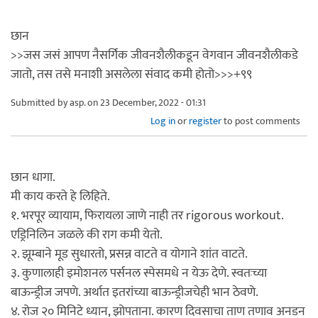
छान
>>जस जसं आपण नैसर्गिक जीवनशैलीकडून वेगवान जीवनशैलीकडे
जातो, तस तसे मनाशी असलेला संवाद कमी होतो>>>+९९
Submitted by
asp.
on 23 December, 2022 - 01:31
Log in
or
register
to post comments
छान धागा.
मी काय करते हे लिहिते.
१. भरपूर व्यायाम, फिरायला जाणे नाही तर rigorous workout.
एड्रिनिलिन जळले की राग कमी येतो.
२. झूम्बाने मूड सुधारतो, प्रसन्न वाटते व योगाने शांत वाटते.
३. कुणालाही इमोशनल पर्सनल स्पेसमधे न येऊ देणे. स्वतःच्या
बाऊन्ड्रीज जपणे. अर्थात इतरांच्या बाऊन्ड्रीजचेही भान ठेवणे.
४. रोज २० मिनिटे ध्यान, झोपताना. कारण दिवसाचा ताण तणाव अनडन