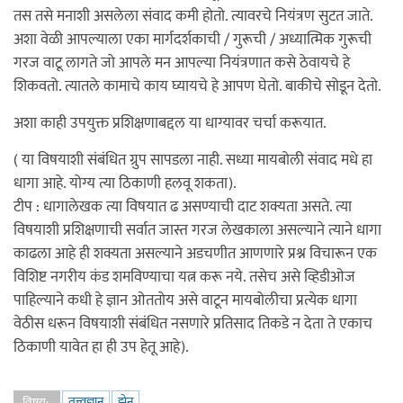
तस तसे मनाशी असलेला संवाद कमी होतो. त्यावरचे नियंत्रण सुटत जाते.
अशा वेळी आपल्याला एका मार्गदर्शकाची / गुरूची / अध्यात्मिक गुरूची
गरज वाटू लागते जो आपले मन आपल्या नियंत्रणात कसे ठेवायचे हे
शिकवतो. त्यातले कामाचे काय घ्यायचे हे आपण घेतो. बाकीचे सोडून देतो.
अशा काही उपयुक्त प्रशिक्षणाबद्दल या धाग्यावर चर्चा करूयात.
( या विषयाशी संबंधित ग्रुप सापडला नाही. सध्या मायबोली संवाद मधे हा
धागा आहे. योग्य त्या ठिकाणी हलवू शकता).
टीप : धागालेखक त्या विषयात ढ असण्याची दाट शक्यता असते. त्या
विषयाशी प्रशिक्षणाची सर्वात जास्त गरज लेखकाला असल्याने त्याने धागा
काढला आहे ही शक्यता असल्याने अडचणीत आणणारे प्रश्न विचारून एक
विशिष्ट नगरीय कंड शमविण्याचा यत्न करू नये. तसेच असे व्हिडीओज
पाहिल्याने कधी हे ज्ञान ओततोय असे वाटून मायबोलीचा प्रत्येक धागा
वेठीस धरून विषयाशी संबंधित नसणारे प्रतिसाद तिकडे न देता ते एकाच
ठिकाणी यावेत हा ही उप हेतू आहे).
तत्त्वज्ञान
झेन
विषय: