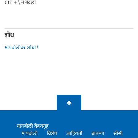
Ctrl + \ ने बदला
शोध
मायबोलीवर शोधा !
मायबोली वेबसमूह
मायबोली
विशेष
जाहिराती
बातम्या
सीसी