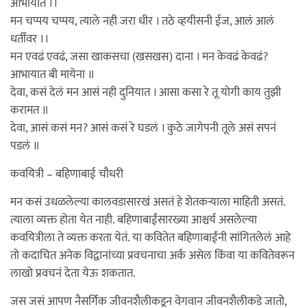
आभायात ।।
मन चप्पय चप्पय, त्याले नही जरा धीर । तठे व्हयीसनी ईज, आलं आलं
धर्तीवर ।।
मन एवढं एवढं, जसा खाकसचा (खसखस) दाना । मन केवढं केवढं?
आभायात बी मायेना ॥
देवा, कसं देलं मन आसं नही दुनियात । आसा कसा रे तू योगी काय तुझी
करामत ॥
देवा, आसं कसं मन? आसं कसं रे घडलं । कुठे जागेपनी तूले असं सपनं
पडलं ॥
कवयित्री – बहिणाबाई चौधरी
मन कसं उधळलेल्या कालवडासारखं असतं हे शेतकर्‍याला माहिती असतं.
त्याला व्यक्त होता येत नाही. बहिणाबाईंसारख्या आश्चर्य असलेल्या
कवयित्रीला ते व्यक्त करता येतं. या कवितेत बहिणाबाईंनी सांगितलेलं आहे
तो कदाचित अनेक विद्वानांच्या प्रवचनाचा अर्क असेल किंवा या कवितेवरून
लाखो प्रवचनं देता येऊ शकतात.
जस जसं आपण नैसर्गिक जीवनशैलीकडून वेगवान जीवनशैलीकडे जातो,