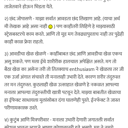
ताजेतवाने होऊन भिडता येते.
२) छंद जोपासणे - माझा सर्वात आवडता छंद लिखाण आहे. (याचा अर्थ
मी लेखक आहे असा नाही
) पण काहीतरी लिहिणे हे माझ्यासाठी
स्ट्रेसबस्टरचे काम करते. आणि तो मूड मग तेवढ्यापुरताच नाही तर पुढेही
काही काळ फ्रेश राहतो.
३) आवडीचा खेळ खेळणे - काहींबाबत छंद आणि आवडीचा खेळ एकच
असू शकते. पण मला ईथे शारीरीक हालचाल अपेक्षित असते. मग तो
बैठा खेळ का असेना तरी तो तितक्याच enthusiasm ने खेळला तर जी
एक उर्जा अंगात संचारते ती मनालाही उभारी देते. कारण शरीर तंदुरुस्त
तर मन तंदुरुस्त. कुठलाही खेळ उत्साहात खेळणे हे नकळत आपल्या
मनाला आपल्या तंदुरुस्तीची खात्री पटवून देते. माझ्या बाबतीत खेळाचा
हा ईफेक्ट साधायला मुलांसोबत दंगा घालणेही पुरते. ईनफॅक्ट ते जास्त
परीणामकारक ठरते.
४) कुटुंब आणि मित्रपरीवार - मनाला उभारी देणारी जगातली सर्वात
स्पेशल भावना म्हणजे आपण कोणालातरी हवे असणे. मग ते तुमचे