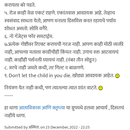
करायला बरे पडते.
५. रोज काही वेळ एकटं राहणे. एकांतवास आवश्यक आहे. तेव्हाच
स्वसंवाद साधता येतो, आपण मनाला डिसमिस करत रहायचे पर्याय
शोधत असतो. सोमि वगैरे.
६. नो गॅजेट्स फॉर समटाईम.
७.प्रत्येक गोष्टीवर रिएक्ट करायची गरज नाही. आपण काही मोठी व्यक्ती
नाही, आपल्या मताला काडीचीही किंमत नाही. उगाच रक्त आटवायचं
नाही. काहीही पर्सनली घ्यायचं नाही. (नंबर तीन सोडून)
८. वरचे नाही जमले कधी, तर गिल्ट न बाळगणे.
९. Don't let the child in you die. खोड्या आवश्यक आहेत.
नियंत्रण येत नाही कधी, पण त्यातल्या त्यात शांत वाटते.
------
हा धागा
आत्मविकास आणि क्लृप्त्या
या ग्रुपमधे हलवा आचार्य , दिसतचं
नाहीये धागा.
Submitted by
अस्मिता.
on 23 December, 2022 - 22:25