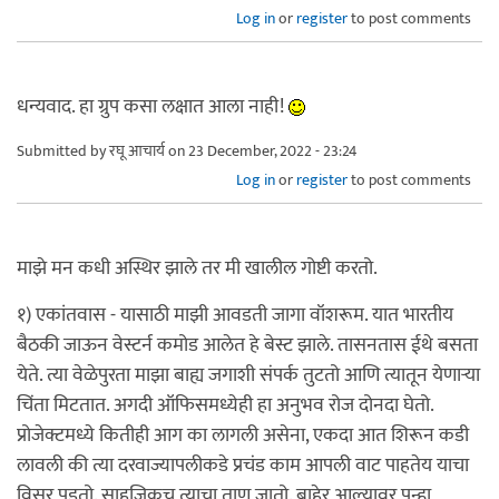
Log in
or
register
to post comments
धन्यवाद. हा ग्रुप कसा लक्षात आला नाही!
Submitted by
रघू आचार्य
on 23 December, 2022 - 23:24
Log in
or
register
to post comments
माझे मन कधी अस्थिर झाले तर मी खालील गोष्टी करतो.
१) एकांतवास - यासाठी माझी आवडती जागा वॉशरूम. यात भारतीय
बैठकी जाऊन वेस्टर्न कमोड आलेत हे बेस्ट झाले. तासनतास ईथे बसता
येते. त्या वेळेपुरता माझा बाह्य जगाशी संपर्क तुटतो आणि त्यातून येणाऱ्या
चिंता मिटतात. अगदी ऑफिसमध्येही हा अनुभव रोज दोनदा घेतो.
प्रोजेक्टमध्ये कितीही आग का लागली असेना, एकदा आत शिरून कडी
लावली की त्या दरवाज्यापलीकडे प्रचंड काम आपली वाट पाहतेय याचा
विसर पडतो. साहजिकच त्याचा ताण जातो. बाहेर आल्यावर पुन्हा