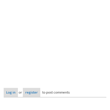
Log in
or
register
to post comments