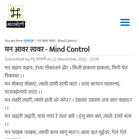
Skip to main content
You are here:
मुख्यपृष्ठ
/
मन आवर सावर - Mind Control
मन आवर सावर - Mind Control
Submitted by
रघू आचार्य
on 22 December, 2022 - 21:36
मन वढाय वढाय, उभ्या पीकातलं ढोर । किती हाकला हाकला, फिरी येतं
पिकांवर ।।
मन मोकाट मोकाट, त्याले ठायी ठायी वाटा । जशा वार्‍यानं चालल्या,
पानावर्हल्यारे लाटा ।।
मन लहरी लहरी, त्याले हाती धरे कोन? । उंडारलं उंडारलं जसं वारा वाहादन
।।
मन जह्यरी जह्यरी, याचं न्यारं रे तंतर आरे । इचू साप बरा, त्याले उतारे मंतर
।।
मन पाखरू पाखरू, त्याची काय सांगू मात?। आता व्हतं भुईवर, गेलं गेलं