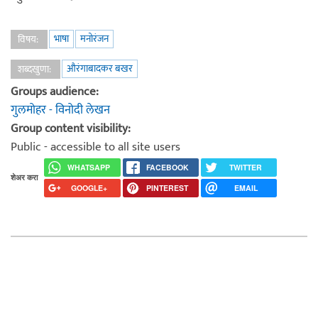
भाषा
मनोरंजन
विषय:
औरंगाबादकर बखर
शब्दखुणा:
Groups audience:
गुलमोहर - विनोदी लेखन
Group content visibility:
Public - accessible to all site users
WHATSAPP
FACEBOOK
TWITTER
शेअर करा
GOOGLE+
PINTEREST
EMAIL