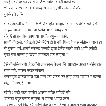
आम्हीं त्वरा करून त्यांस गाठिले आणि विनंती केलीं की,
''शेठजी, पळभर थांबावे. आम्हांस आनंददायी रसायनाचे दोन
बुधले हवे आहेंत.''
ह्यावर शेठजी यांनी मना केले. ते पाहोन आम्हास वीज मस्तकी पडावे ऐसे
जाहले. मोठाच निर्वाणीचा प्रसंग आला आम्हावरी.
परंतु ऐशा प्रसंगीच आमच्या वाणींस स्फुरण चढतें.
आम्ही बोललो, " शेठजी,ऐसे निर्दय होवो नये. गि-हाईकांस संतोस करावा हा
तो तुमचा धर्म. आम्ही वरकड पैकाही दुपट देणेंस राजी आहों आणि तरीही
तुम्ही मना करता ही कवणे उफराटी रीत जाहली.?''
ऐसे बोललियावरी शेठजींनी जाबसाल केला की ''आम्हास आता धर्मसंकटात
टाकों नये. कारण वखत संपला
असलेंमुळे कोतवालाचे मज भारी भय वाटते. तर तुम्ही उगा पिरपिर न करता
येथून निघावे, हे उत्तम.''
तरीही आम्ही पदर पसरोंन आर्जव करित राहिलों की,
"रातीचा बहुत वखत जाहला. ये समयी आम्ही कोठें
पिशाचासारखें फिरावें? आणि येक बुधला दिल्याने तुम्हांस काय कटकट