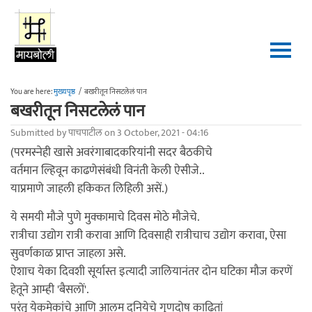
Skip to main content
You are here:
मुख्यपृष्ठ
/
बखरीतून निसटलेलं पान
बखरीतून निसटलेलं पान
Submitted by
पाचपाटील
on 3 October, 2021 - 04:16
(परमस्नेही खासे अवरंगाबादकरियांनी सदर बैठकीचे
वर्तमान ल्हिवून काढणेसंबंधी विनंती केली ऐसीजे..
याप्रमाणे जाहली हकिकत लिहिली असें.)
ये समयी मौजे पुणे मुक्कामाचे दिवस मोठे मौजेचे.
रात्रीचा उद्योग रात्री करावा आणि दिवसाही रात्रीचाच उद्योग करावा, ऐसा
सुवर्णकाळ प्राप्त जाहला असे.
ऐशाच येका दिवशी सूर्यास्त इत्यादी जालियानंतर दोन घटिका मौज करणें
हेतूने आम्ही 'बैसलों'.
परंतु येकमेकांचे आणि आलम दुनियेचे गुणदोष काढितां