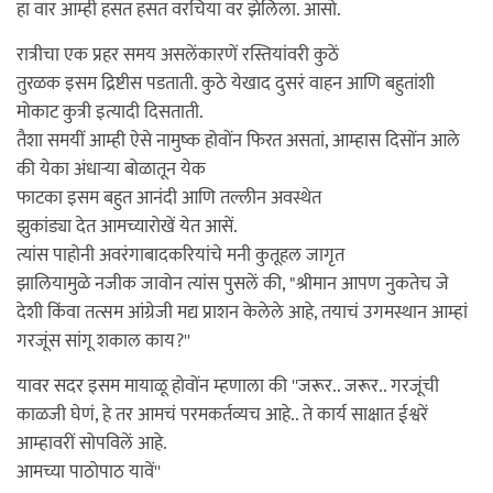
हा वार आम्ही हसत हसत वरचिया वर झेलिला. आसो.
रात्रीचा एक प्रहर समय असलेंकारणें रस्तियांवरी कुठें
तुरळक इसम द्रिष्टीस पडताती. कुठे येखाद दुसरं वाहन आणि बहुतांशी
मोकाट कुत्री इत्यादी दिसताती.
तैशा समयीं आम्ही ऐसे नामुष्क होवोंन फिरत असतां, आम्हास दिसोंन आले
की येका अंधाऱ्या बोळातून येक
फाटका इसम बहुत आनंदी आणि तल्लीन अवस्थेत
झुकांड्या देत आमच्यारोखें येत आसें.
त्यांस पाहोनी अवरंगाबादकरियांचे मनी कुतूहल जागृत
झालियामुळे नजीक जावोन त्यांस पुसलें की, "श्रीमान आपण नुकतेच जे
देशी किंवा तत्सम आंग्रेजी मद्य प्राशन केलेले आहे, तयाचं उगमस्थान आम्हां
गरजूंस सांगू शकाल काय?''
यावर सदर इसम मायाळू होवोंन म्हणाला की ''जरूर.. जरूर.. गरजूंची
काळजी घेणं, हे तर आमचं परमकर्तव्यच आहे.. ते कार्य साक्षात ईश्वरें
आम्हावरीं सोपविलें आहे.
आमच्या पाठोपाठ यावें''