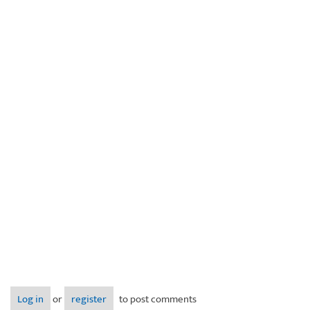
Log in
or
register
to post comments