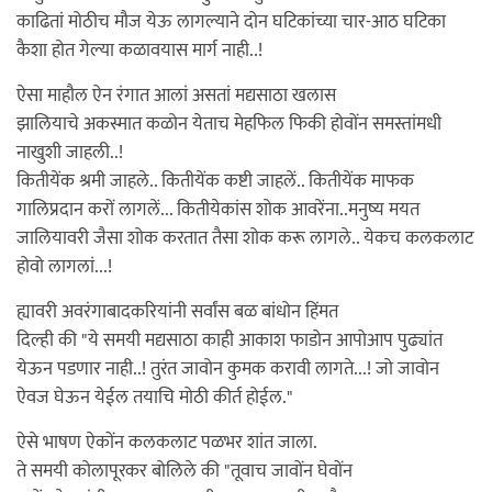
काढितां मोठीच मौज येऊ लागल्याने दोन घटिकांच्या चार-आठ घटिका
कैशा होत गेल्या कळावयास मार्ग नाही..!
ऐसा माहौल ऐन रंगात आलां असतां मद्यसाठा खलास
झालियाचे अकस्मात कळोन येताच मेहफिल फिकी होवोंन समस्तांमधी
नाखुशी जाहली..!
कितीयेंक श्रमी जाहले.. कितीयेंक कष्टी जाहलें.. कितीयेंक माफक
गालिप्रदान करों लागलें... कितीयेकांस शोक आवरेंना..मनुष्य मयत
जालियावरी जैसा शोक करतात तैसा शोक करू लागले.. येकच कलकलाट
होवो लागलां...!
ह्यावरी अवरंगाबादकरियांनी सर्वांस बळ बांधोन हिंमत
दिल्ही की "ये समयी मद्यसाठा काही आकाश फाडोन आपोआप पुढ्यांत
येऊन पडणार नाही..! तुरंत जावोन कुमक करावी लागते...! जो जावोन
ऐवज घेऊन येईल तयाचि मोठी कीर्त होईल."
ऐसे भाषण ऐकोंन कलकलाट पळभर शांत जाला.
ते समयी कोलापूरकर बोलिले की "तूवाच जावोंन घेवोंन