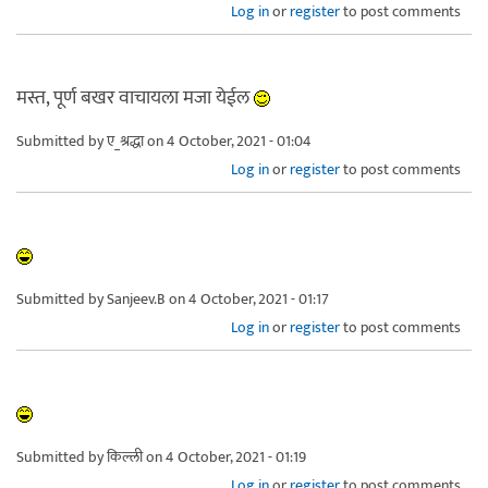
Log in
or
register
to post comments
मस्त, पूर्ण बखर वाचायला मजा येईल
Submitted by
ए_श्रद्धा
on 4 October, 2021 - 01:04
Log in
or
register
to post comments
Submitted by
Sanjeev.B
on 4 October, 2021 - 01:17
Log in
or
register
to post comments
Submitted by
किल्ली
on 4 October, 2021 - 01:19
Log in
or
register
to post comments