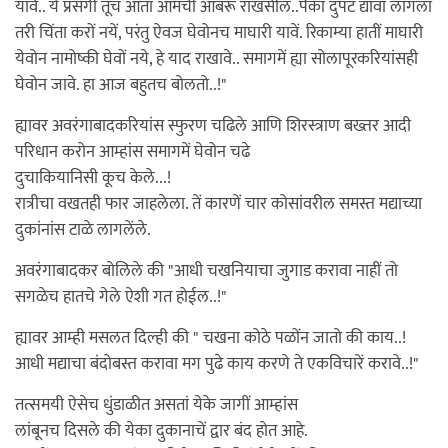
यावें.. ये प्रसंगी तूच आता आमची आबरू राखसील..पैका दुपट द्यावा लागला
तरी चिंता करों नयें, परंतु ऐवज घेवोनच माघारी यावें. रिकाम्या हातीं माघारी
येवोन नामोष्की घेवों नये, हे याद राखावे.. समागमें ह्या सोलापूरकरियांसही
घेवोन जावे. हा आज बहुतच बोलतो..!"
ह्यावर अवरंगाबादकरियांस स्फुरण चढिले आणि शिरस्त्राण बख्तर आदी
परिधान करोन आम्हांस समागमें घेवोन चढे
दुचाकियानिसी कूच केले...!
रात्रीचा वखतही फार जाहलेला. तें कारणें चार कोसांवरील समस्त मद्याच्या
दुकांनांस टाळे लागलेंले.
अवरंगाबादकर बोलिले की "आधी चखनियाचा जुगाड करावा नाहीं तो
सगळेच हातचे गेले ऐशी गत होईल..!"
ह्यावर आम्ही मसलत दिल्ही की " चखना कोठे पळोंन जातो की काय..!
आधी मद्याचा बंदोबस्त करावा मग पुढे काय करणे ते एकविचारें करावे..!"
तत्समयी ऐसेच धुंडाळीत असतां येके जागीं आम्हांस
लांबूनच दिसले की येका दुकानाचें द्वार बंद होत आहे.