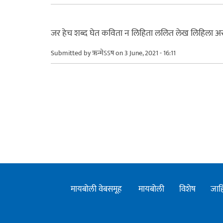
जर हेच शब्द घेत कविता न लिहिता ललित लेख लिहिला अ
Submitted by
ऋन्मेऽऽष
on 3 June, 2021 - 16:11
मायबोली वेबसमूह
मायबोली
विशेष
जाह