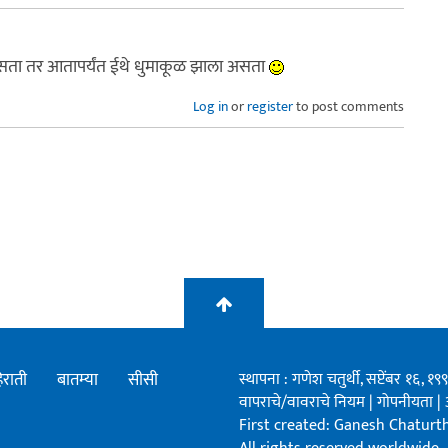
सता तर आतापर्यंत ईथे धुमाकूळ झाला असता
Log in
or
register
to post comments
िराती
बातम्या
सीसी
स्थापना : गणेश चतुर्थी, सप्टेंबर १६, 
वापराचे/वावराचे नियम
|
गोपनीयता
|
First created: Ganesh Chaturthi