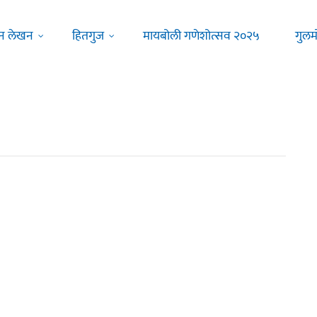
न लेखन
हितगुज
मायबोली गणेशोत्सव २०२५
गुलम