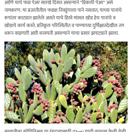
आणि याचे फळ पेअर सारखे दिसत असल्याने "प्रिकली पेअर" असे
नामकरण. या प्रजातीतील फड्या निवडुंगाला पाने नसतात, याच्या पानांचे
रूपांतर काट्यात झालेले असते याचे हिरवे मांसल खोड हेच पानांचे व
खोडाचे कार्य करते. प्रतिकूल परिस्थितीत व पाण्याच्या दुर्भिक्षातदेखील तग
धरून वाढणारी अशी वनस्पती असल्याने याचा प्रसार झपाट्याने झाला.
सुरवातीला कॉचिनिअल या रंगद्रव्यासाठी (Dye) याची लागवड केली गेली.