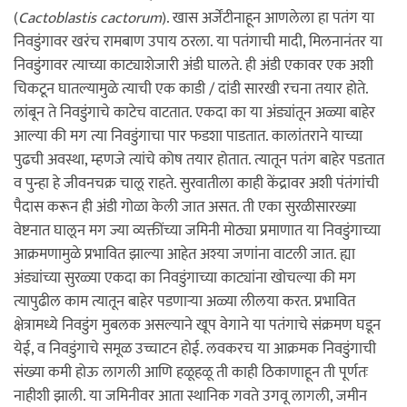
(
Cactoblastis cactorum
). खास अर्जेंटीनाहून आणलेला हा पतंग या
निवडुंगावर खरंच रामबाण उपाय ठरला. या पतंगाची मादी, मिलनानंतर या
निवडुंगावर त्याच्या काट्याशेजारी अंडी घालते. ही अंडी एकावर एक अशी
चिकटून घातल्यामुळे त्याची एक काडी / दांडी सारखी रचना तयार होते.
लांबून ते निवडुंगाचे काटेच वाटतात. एकदा का या अंड्यांतून अळ्या बाहेर
आल्या की मग त्या निवडुंगाचा पार फडशा पाडतात. कालांतराने याच्या
पुढची अवस्था, म्हणजे त्यांचे कोष तयार होतात. त्यातून पतंग बाहेर पडतात
व पुन्हा हे जीवनचक्र चालू राहते. सुरवातीला काही केंद्रावर अशी पंतंगांची
पैदास करून ही अंडी गोळा केली जात असत. ती एका सुरळीसारख्या
वेष्टनात घालून मग ज्या व्यक्तींच्या जमिनी मोठ्या प्रमाणात या निवडुंगाच्या
आक्रमणामुळे प्रभावित झाल्या आहेत अश्या जणांना वाटली जात. ह्या
अंड्यांच्या सुरळ्या एकदा का निवडुंगाच्या काट्यांना खोचल्या की मग
त्यापुढील काम त्यातून बाहेर पडणाऱ्या अळ्या लीलया करत. प्रभावित
क्षेत्रामध्ये निवडुंग मुबलक असल्याने खूप वेगाने या पतंगाचे संक्रमण घडून
येई, व निवडुंगाचे समूळ उच्चाटन होई. लवकरच या आक्रमक निवडुंगाची
संख्या कमी होऊ लागली आणि हळूहळू ती काही ठिकाणाहून ती पूर्णतः
नाहीशी झाली. या जमिनीवर आता स्थानिक गवते उगवू लागली, जमीन