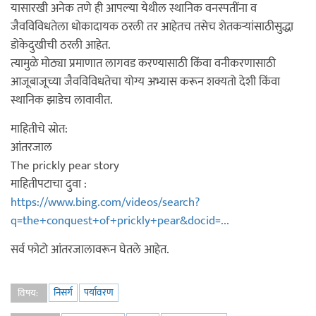
यासारखी अनेक तणे ही आपल्या येथील स्थानिक वनस्पतींना व
जैवविविधतेला धोकादायक ठरली तर आहेतच तसेच शेतकऱ्यांसाठीसुद्धा
डोकेदुखीची ठरली आहेत.
त्यामुळे मोठ्या प्रमाणात लागवड करण्यासाठी किंवा वनीकरणासाठी
आजूबाजूच्या जैवविविधतेचा योग्य अभ्यास करून शक्यतो देशी किंवा
स्थानिक झाडेच लावावीत.
माहितीचे स्रोत:
आंतरजाल
The prickly pear story
माहितीपटाचा दुवा :
https://www.bing.com/videos/search?
q=the+conquest+of+prickly+pear&docid=...
सर्व फोटो आंतरजालावरून घेतले आहेत.
निसर्ग
पर्यावरण
विषय: