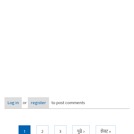
Log in
or
register
to post comments
1
2
3
पुढे >
शेवट »