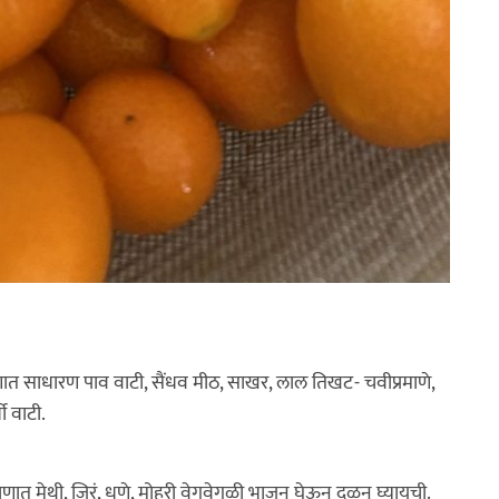
माणात साधारण पाव वाटी, सैंधव मीठ, साखर, लाल तिखट- चवीप्रमाणे,
ी वाटी.
माणात मेथी, जिरं, धणे, मोहरी वेगवेगळी भाजून घेऊन दळून घ्यायची.