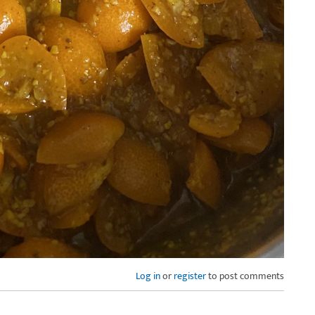
Log in
or
register
to post comments