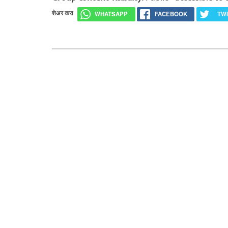
शेअर करा
WHATSAPP
FACEBOOK
TW