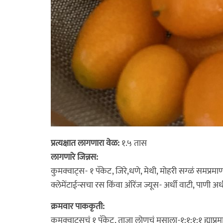
प्रत्यक्षात लागणारा वेळ:
१.५ तास
लागणारे जिन्नस:
कुमक्वाट्स- १ पॅकेट, जिरे,धणे, मेथी, मोहरी सग्ळं समप्र
क्लेमेंटाईन्सचा रस किंवा ऑरेंज ज्यूस- अर्धी वाटी, पाणी अर्ध
क्रमवार पाककृती:
कुमक्वाट्सचं १ पॅकेट, ताजा लोणचं मसाला-१:१:१:१ ह्याप्र