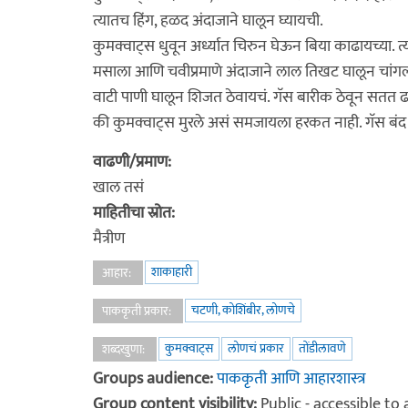
त्यातच हिंग, हळद अंदाजाने घालून घ्यायची.
कुमक्वाट्स धुवून अर्ध्यात चिरुन घेऊन बिया काढायच्या. 
मसाला आणि चवीप्रमाणे अंदाजाने लाल तिखट घालून चांगलं
वाटी पाणी घालून शिजत ठेवायचं. गॅस बारीक ठेवून सत
की कुमक्वाट्स मुरले असं समजायला हरकत नाही. गॅस बंद क
वाढणी/प्रमाण:
खाल तसं
माहितीचा स्रोत:
मैत्रीण
शाकाहारी
आहार:
चटणी, कोशिंबीर, लोणचे
पाककृती प्रकार:
कुमक्वाट्स
लोणचं प्रकार
तोंडीलावणे
शब्दखुणा:
Groups audience:
पाककृती आणि आहारशास्त्र
Group content visibility:
Public - accessible to a