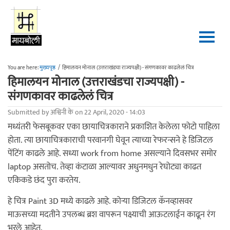
Skip to main content
You are here:
मुख्यपृष्ठ
/
हिमालयन मोनाल (उत्तराखंडचा राज्यपक्षी) - संगणकावर काढलेलं चित्र
हिमालयन मोनाल (उत्तराखंडचा राज्यपक्षी) -
संगणकावर काढलेलं चित्र
Submitted by
अश्विनी के
on 22 April, 2020 - 14:03
मध्यंतरी फेसबूकवर एका छायाचित्रकाराने प्रकाशित केलेला फोटो पाहिला
होता. त्या छायाचित्रकाराची परवानगी घेवून त्याच्या रेफरन्सने हे डिजिटल
पेंटिंग काढले आहे. सध्या work from home असल्याने दिवसभर समोर
laptop असतोच. तेव्हा कंटाळा आल्यावर अधुनमधुन रेघोट्या काढत
एकिकडे छंद पुरा करतेय.
हे चित्र Paint 3D मध्ये काढले आहे. कोर्‍या डिजिटल कॅनव्हासवर
माऊसच्या मदतीने उपलब्ध ब्रश वापरून पक्ष्याची आऊटलाईन काढून रंग
भरले आहेत.