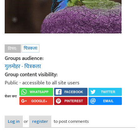
चित्रकला
विषय:
Groups audience:
गुलमोहर - चित्रकला
Group content visibility:
Public - accessible to all site users
WHATSAPP
FACEBOOK
TWITTER
शेअर करा
GOOGLE+
PINTEREST
EMAIL
Log in
or
register
to post comments