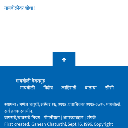
मायबोलीवर शोधा !
मायबोली वेबसमूह
मायबोली
विशेष
जाहिराती
बातम्या
सीसी
स्थापना : गणेश चतुर्थी, सप्टेंबर १६, १९९६. प्रताधिकार १९९६-२०२५ मायबोली.
सर्व हक्क स्वाधीन.
वापराचे/वावराचे नियम
|
गोपनीयता
|
आमच्याबद्दल
|
संपर्क
First created: Ganesh Chaturthi, Sept 16, 1996. Copyright