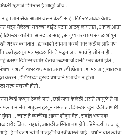
करी म्हणजे डिमेन्टर्स हे जादुई जीव .
डिप्रेशन ह्या मानसिक आजारावरून केली आहे . डिमेन्टर जवळ येताच
आयुष्यात घडून गेलेल्या सगळ्या वाईट घटना आठवू लागतात , आपण आता
िमेन्टर व्यक्तीचा आनंद , उत्साह , आयुष्यावरचं प्रेम सगळं शोषून
ादूगारही थरथर कापतात . ह्याच्याशी सामना करणं फार कठीण आहे पण
त छडी हलवून मंत्र म्हटला कि ते पळून जातं एवढं हे सोपं नाही .
 कारण डिमेन्टर समोर येताच लढण्याची शक्ती फार कमी होते ,
ंत्राचा यशस्वी वापर करण्यात अयशस्वी होतात . हा मंत्र आयुष्यातल्या
 करून , डीमेंटरच्या दुःखद प्रभावाने प्रभावित न होता ,
टला तरच यशस्वी होतो .
ांना कैदी म्हणून ठेवलं जातं , छडी जप्त केलेली असते त्यामुळे ते या
 आपलं मानसिक संतुलन हरवून बसतात . डिमेन्टरकडून दिली जाणारी
ुंबन ... ज्यात ते व्यक्तीचा आत्मा शोषून घेतं . सर्वात भयानक
ेवळ शरीर जिवंत राहातं , आतली अस्मिता नष्ट होते . डिमेन्टर्स वर जादू
 आहे . हे नियंत्रण त्यांनी नाखुशीनेच स्वीकारलं आहे , अर्थात यात त्यांचा