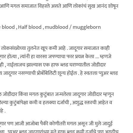
ूगार आणि मगल समाजात विहरले असते आणि लोकांचं सुख आनंद शोषून
ा / Pure blood , Half blood , mudblood / muggleborn
 लोकसंख्येच्या तुलनेत खूप कमी आहे . जादूगार समाजात काही
 होत्या , त्यांनी हा वारसा जपण्याचा फार प्रयत्न केला ... म्हणजे
ाही , नाईलाजच झाल्यास एक हाफ ब्लड घराण्यातील जोडीदार
ूगार नसण्याची प्रोबॅबिलिटी शून्य होईल . हे स्वतःला प्युअर ब्लड
त मगल जोडीदार किंवा मगल कुटुंबात जन्मलेला जादूगार जोडीदार म्हणून
ा कुटुंबांपेक्षा कमी व हलक्या दर्जाची , अशुद्ध रक्ताची आहेत व
े .
दूगार पण आजी आजोबा पैकी कोणीतरी मगल असून जी मुले जादुई
ञा . प्युअर ब्लड जादूगारांच्या मते हाफ ब्लड कमी दर्जाचे पण अगदीच