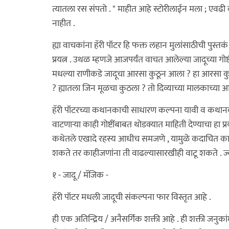
त्यातला रस संपतो . " माहीत आहे स्टोरीलाईन मला ; एवढी 
नाहीत .
ह्या वाचकांना हॅरी पॉटर हि फक्त लहान मुलांसाठीची पुस्त
प्रयत्न . उथळ म्हणजे आजपर्यंत वाचत आलेल्या जादूच्या गोष्टी
मधल्या राणीकडे जादूचा आरसा कुठून आला ? हा आरसा कुठे 
? ह्यातला जिन मूळचा कुठला ? तो दिव्याच्या मालकाच्या आ
हॅरी पॉटरच्या कथानकाची साधारण कल्पना यावी व कथानकाच
वाटणाऱ्या काही गोष्टींबाबत थोडक्यात माहिती देण्याचा हा प
कथेतले एखादे रहस्य आधीच समजणे , यामुळे कदाचित का
शकते तर काहीजणांना ती वाढल्यासारखीही वाटू शकते . ज्या
१ - जादू / मॅजिक -
हॅरी पॉटर मधली जादूची संकल्पना फार विस्तृत आहे .
ही एक अतिन्द्रिय / अनैसर्गिक शक्ती आहे . ही शक्ती जनुक