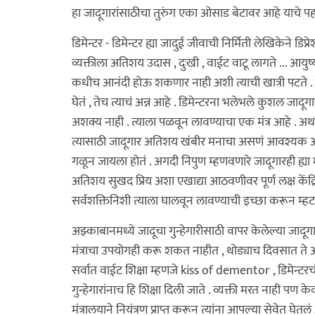
हा जादूगारांसाठीचा तुरुंग एका ओसाड बेटावर आहे याचे पहारे
डिमेन्टर - डिमेन्टर ह्या जादुई जीवाची निर्मिती लेखिकेने 
व्यक्तीला अतिशय उदास , दुःखी , वाईट वाटू लागते ... 
कधीच आनंदी होऊ शकणार नाही अशी त्याची खात्री पटते . हे ड
घेतं , तेच त्याचं अन्न आहे . डिमेन्टरना भलेभले कुशल ज
अशक्य नाही . त्याला पळवून लावण्याचा एक मंत्र आहे . अर्था
त्यासाठी जादूगार अतिशय खंबीर मनाचा असणं आवश्यक आहे
गळून जायला होतं . अगदी निपुण म्हणवणारे जादूगारही ह्या म
अतिशय सुखद प्रिय अशा एखाद्या आठवणीवर पूर्ण लक्ष केंद्रित
सर्वशक्तिनिशी त्याला घालवून लावण्याची इच्छा करून म्ह
अझ्काबानमध्ये जादूचा गुन्हेगारीसाठी वापर केलेल्या जादूगार
मंत्राचा उपयोगही करू शकत नाहीत , थोड्याच दिवसात ते
सर्वात वाईट शिक्षा म्हणजे kiss of dementor , डिमेन्टरचं च
गुन्हेगारांनाच हि शिक्षा दिली जाते . व्यक्ती मरत नाही पण क
मंत्रालयाने नियंत्रण प्राप्त करून त्यांना आपल्या सेवेत घेतलं