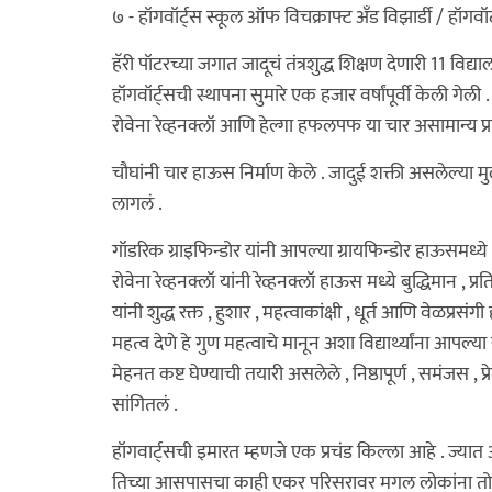
७ - हॉगवॉर्ट्स स्कूल ऑफ विचक्राफ्ट अँड विझार्डी / हॉगवॉर्
हॅरी पॉटरच्या जगात जादूचं तंत्रशुद्ध शिक्षण देणारी 11 विद्य
हॉगवॉर्ट्सची स्थापना सुमारे एक हजार वर्षांपूर्वी केली गेली 
रोवेना रेव्हनक्लॉ आणि हेल्गा हफलपफ या चार असामान्य प्रत
चौघांनी चार हाऊस निर्माण केले . जादुई शक्ती असलेल्या म
लागलं .
गॉडरिक ग्राइफिन्डोर यांनी आपल्या ग्रायफिन्डोर हाऊसमध्ये 
रोवेना रेव्हनक्लॉ यांनी रेव्हनक्लॉ हाऊस मध्ये बुद्धिमान ,
यांनी शुद्ध रक्त , हुशार , महत्वाकांक्षी , धूर्त आणि वेळप्रसं
महत्व देणे हे गुण महत्वाचे मानून अशा विद्यार्थ्यांना आपल्
मेहनत कष्ट घेण्याची तयारी असलेले , निष्ठापूर्ण , समंजस
सांगितलं .
हॉगवार्ट्सची इमारत म्हणजे एक प्रचंड किल्ला आहे . ज्यात 
तिच्या आसपासचा काही एकर परिसरावर मगल लोकांना तो 