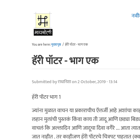
Skip to main content
नवी
You are here:
मुख्यपृष्ठ
/
हॅरी पॉटर - भाग एक
हॅरी पॉटर - भाग एक
Submitted by
राधानिशा
on 2 October, 2019 - 13:14
हॅरी पॉटर भाग 1
ज्यांना मुळात वाचन या प्रकाराचीच ऍलर्जी आहे अशांचा काही
लहान मुलांची पुस्तकं किंवा काय ती जादू आणि छड्या बिड्य
वाचलं कि अल्लादिन आणि जादूचा दिवा वगैरे ... आता त्यात
जात नाहीत . तर काहीजण हॅरी पॉटरचे चित्रपट पाहतात (क्वच