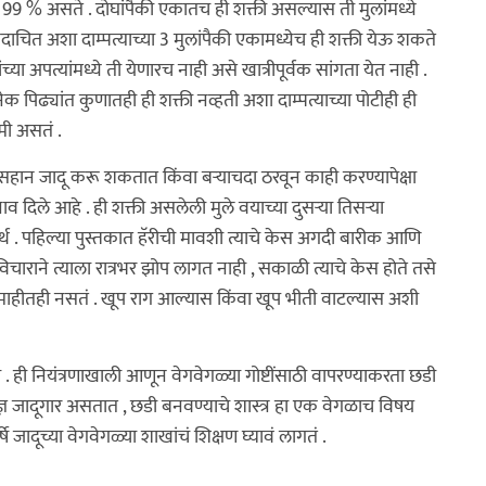
ता 99 % असते . दोघांपैकी एकातच ही शक्ती असल्यास ती मुलांमध्ये
 कदाचित अशा दाम्पत्याच्या 3 मुलांपैकी एकामध्येच ही शक्ती येऊ शकते
ा अपत्यांमध्ये ती येणारच नाही असे खात्रीपूर्वक सांगता येत नाही .
 पिढ्यांत कुणातही ही शक्ती नव्हती अशा दाम्पत्याच्या पोटीही ही
कमी असतं .
नसहान जादू करू शकतात किंवा बऱ्याचदा ठरवून काही करण्यापेक्षा
दिले आहे . ही शक्ती असलेली मुले वयाच्या दुसऱ्या तिसऱ्या
र्थ . पहिल्या पुस्तकात हॅरीची मावशी त्याचे केस अगदी बारीक आणि
 विचाराने त्याला रात्रभर झोप लागत नाही , सकाळी त्याचे केस होते तसे
माहीतही नसतं . खूप राग आल्यास किंवा खूप भीती वाटल्यास अशी
. ही नियंत्रणाखाली आणून वेगवेगळ्या गोष्टींसाठी वापरण्याकरता छडी
्ज्ञ जादूगार असतात , छडी बनवण्याचे शास्त्र हा एक वेगळाच विषय
जादूच्या वेगवेगळ्या शाखांचं शिक्षण घ्यावं लागतं .