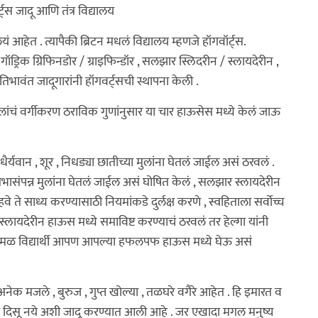
ट्स जादू आणि तंत्र विद्यालय
ालयं आहेत . त्यापैकी ब्रिटन मधलं विद्यालय म्हणजे हॉगवॉर्ट्स.
. गॉड्रिक ग्रिफिनडोर / ग्राइफिन्डॉर , सलझार स्लिदरीन / स्लायदेरीन ,
िभावंत जादूगारांनी हॉगवर्ट्सची स्थापना केली .
ुलांचं वर्गीकरण ठराविक गुणांनुसार या चार हाऊसेस मध्ये केलं जाऊ
धैर्यवान , शूर , निधड्या छातीच्या मुलांना घेतलं जाईल असं ठरवलं .
 प्रतिभासंपन्न मुलांना घेतलं जाईल असं घोषित केलं , सलझार स्लायदेरीन
गी हवे ते साध्य करण्यासाठी नियमांकडे दुर्लक्ष करणे , स्वहिताला सर्वोच्च
या स्लायदेरीन हाऊस मध्ये समाविष्ट करण्याचं ठरवलं तर हेल्गा यांनी
 , प्रेमळ विद्यार्थी आपण आपल्या हफलपफ हाऊस मध्ये घेऊ असं
अनेक मजले , बुरुज , गुप्त खोल्या , तळघरे वगैरे आहेत . हि इमारत व
दिसू नये अशी जादू करण्यात आली आहे . जर एखादा मगल मनुष्य