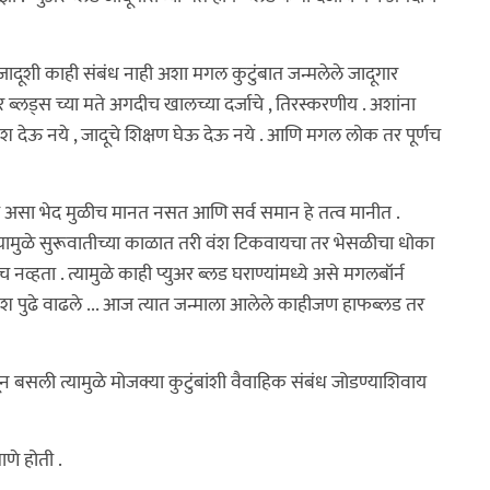
ंचा जादूशी काही संबंध नाही अशा मगल कुटुंबात जन्मलेले जादूगार
ुअर ब्लड्स च्या मते अगदीच खालच्या दर्जाचे , तिरस्करणीय . अशांना
्रवेश देऊ नये , जादूचे शिक्षण घेऊ देऊ नये . आणि मगल लोक तर पूर्णच
ही असा भेद मुळीच मानत नसत आणि सर्व समान हे तत्व मानीत .
ी त्यामुळे सुरूवातीच्या काळात तरी वंश टिकवायचा तर भेसळीचा धोका
्हता . त्यामुळे काही प्युअर ब्लड घराण्यांमध्ये असे मगलबॉर्न
वंश पुढे वाढले ... आज त्यात जन्माला आलेले काहीजण हाफब्लड तर
ेवून बसली त्यामुळे मोजक्या कुटुंबांशी वैवाहिक संबंध जोडण्याशिवाय
णे होती .