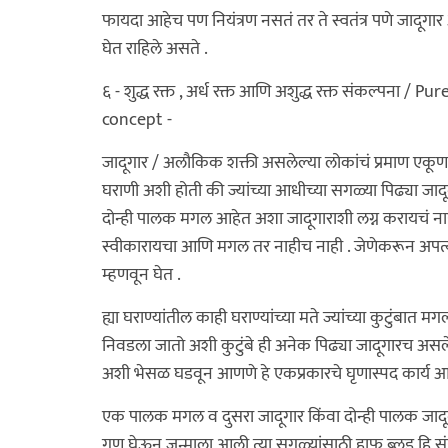
फायदा आहेच पण नियंत्रण नसतं तर ते स्वतंत्र पणे जाद
घेत राहिले असते .
६ - शुद्ध रक्त , अर्ध रक्त आणि अशुद्ध रक्त संकल्पन
concept -
जादूगार / अलौकिक शक्ती असलेल्या लोकांचं प्रमाण एकूण
घराणी अशी होती की ज्यांच्या आधीच्या सगळ्या पिढ्या जादूगार
दोन्ही पालक मगल आहेत अशा जादूगाराशी लग्न करायचं न
स्वीकारायचा आणि मगल तर नाहीच नाही . जेणेकरून अपत्य जाद
म्हणवून घेत .
ह्या घराण्यांतील काही घराण्यांच्या मते ज्यांच्या कुटुंबा
निवडला जातो अशी कुटुंबे ही अनेक पिढ्या जादूगारच असलेल्य
अशी भेसळ घडवून आणणे हे एकप्रकारचे घृणास्पद कार्य आह
एक पालक मगल व दुसरा जादूगार किंवा दोन्ही पालक जा
गुण घेऊन जन्माला आली त्या सगळ्यांसाठी हाफ ब्लड हि संज्