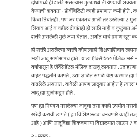
दोघांमध्ये ही शक्ती असल्यास मुलामध्ये ती येण्याची शक्य
येण्याची शक्यता - प्रोबॅबिलिटी काही प्रमाणात कमी होते .
किंवा तिघांतही . पण जर एकातच आली तर उरलेल्या 2 मुलांच्य
शिवाय आई व वडील दोघांतही ही शक्ती नाही व कुटुंबात अनेक
शक्ती असलेली मुलं जन्म घेतात . अर्थात याचं प्रमाण खूप 
ही शक्ती असलेल्या व्यक्ती कोणत्याही शिक्षणाशिवाय लहा
अशी जादू आपोआपच होते . याला ऍक्सिडेंटल मॅजिक असे नाव 
वर्षांपासून हे ऍक्सिडेंटल मॅजिक दाखवू लागतात . उदाहरणा
वाईट पद्धतीने कापते , उद्या शाळेत सगळे चेष्टा करणार ह्या
वाढलेले असतात . यावेळी आपण जादूगार आहोत हे त्याला 
जादू ह्या मुलांकडून होते .
पण ह्या नियंत्रण नसलेल्या जादूचा तसा काही उपयोग नसतो 
खरेदी करावी लागते ( ह्या विशिष्ट छड्या बनवणारे काही तज
आहे ) आणि जादूविद्या शिकवणाऱ्या विद्यालयात जाऊन 7 वर्षे 
२ - मगल -