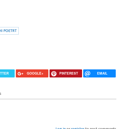
I POETRT
ITTER
GOOGLE+
PINTEREST
EMAIL
s
Log in
or
register
to post comments