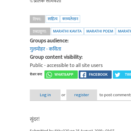
©प्रतिक सोमवंशी
साहित्य
काव्यलेखन
विषय:
MARATHI KAVITA
MARATHI POEM
MARATH
शब्दखुणा:
Groups audience:
गुलमोहर - कविता
Group content visibility:
Public - accessible to all site users
शेअर करा
WHATSAPP
FACEBOOK
TW
Log in
or
register
to post comment
सुंदर!
Submitted by
Akku320
on 25 August, 2019 - 01:07