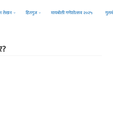
न लेखन
हितगुज
मायबोली गणेशोत्सव २०२५
गुलम
र?