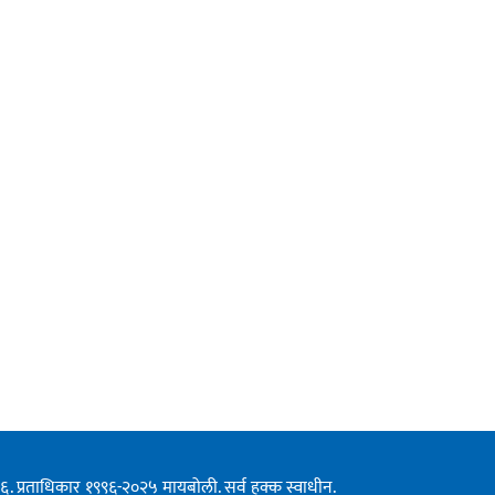
१९९६. प्रताधिकार १९९६-२०२५ मायबोली. सर्व हक्क स्वाधीन.