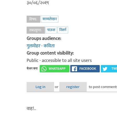
३०/०६/२०१९
काव्यलेखन
विषय:
पाऊस
निसर्ग
शब्दखुणा:
Groups audience:
गुलमोहर - कविता
Group content visibility:
Public - accessible to all site users
शेअर करा
WHATSAPP
FACEBOOK
TW
Log in
or
register
to post comment
वाह!..