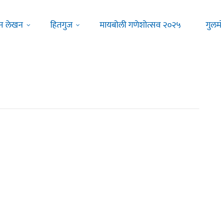
न लेखन
हितगुज
मायबोली गणेशोत्सव २०२५
गुलम