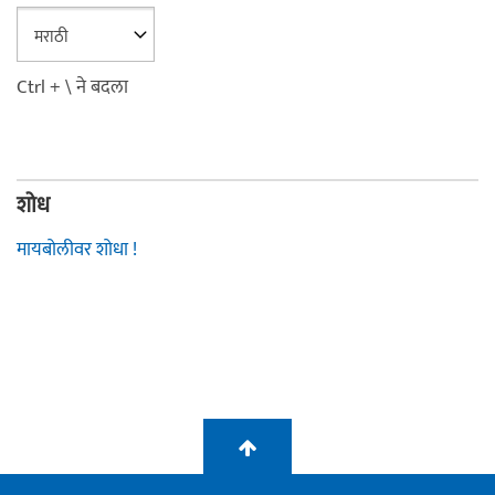
Ctrl + \ ने बदला
शोध
मायबोलीवर शोधा !