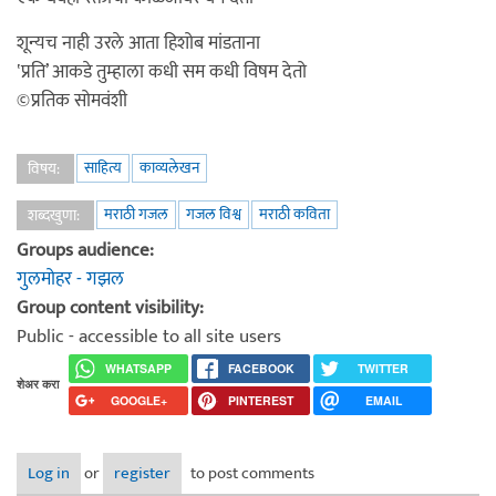
शून्यच नाही उरले आता हिशोब मांडताना
‛प्रति’ आकडे तुम्हाला कधी सम कधी विषम देतो
©प्रतिक सोमवंशी
साहित्य
काव्यलेखन
विषय:
मराठी गजल
गजल विश्व
मराठी कविता
शब्दखुणा:
Groups audience:
गुलमोहर - गझल
Group content visibility:
Public - accessible to all site users
WHATSAPP
FACEBOOK
TWITTER
शेअर करा
GOOGLE+
PINTEREST
EMAIL
Log in
or
register
to post comments