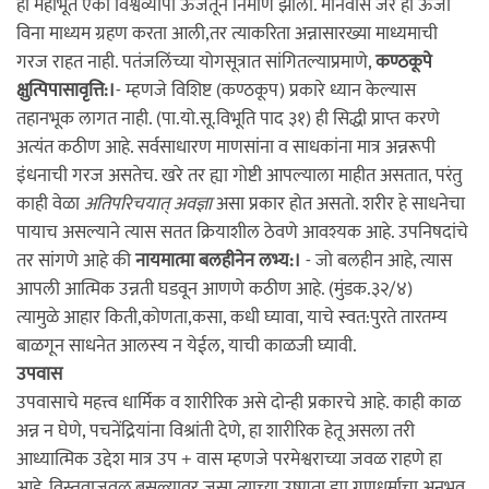
ही महाभूते एका विश्वव्यापी ऊर्जेतून निर्माण झाली. मानवास जर ही ऊर्जा
विना माध्यम ग्रहण करता आली,तर त्याकरिता अन्नासारख्या माध्यमाची
गरज राहत नाही. पतंजलिंच्या योगसूत्रात सांगितल्याप्रमाणे,
कण्ठकूपे
क्षुत्पिपासावृत्ति:।
- म्हणजे विशिष्ट (कण्ठकूप) प्रकारे ध्यान केल्यास
तहानभूक लागत नाही. (पा.यो.सू.विभूति पाद ३१) ही सिद्धी प्राप्त करणे
अत्यंत कठीण आहे. सर्वसाधारण माणसांना व साधकांना मात्र अन्नरूपी
इंधनाची गरज असतेच. खरे तर ह्या गोष्टी आपल्याला माहीत असतात, परंतु
काही वेळा
अतिपरिचयात् अवज्ञा
असा प्रकार होत असतो. शरीर हे साधनेचा
पायाच असल्याने त्यास सतत क्रियाशील ठेवणे आवश्यक आहे. उपनिषदांचे
तर सांगणे आहे की
नायमात्मा बलहीनेन लभ्य:।
- जो बलहीन आहे, त्यास
आपली आत्मिक उन्नती घडवून आणणे कठीण आहे. (मुंडक.३२/४)
त्यामुळे आहार किती,कोणता,कसा, कधी घ्यावा, याचे स्वत:पुरते तारतम्य
बाळगून साधनेत आलस्य न येईल, याची काळजी घ्यावी.
उपवास
उपवासाचे महत्त्व धार्मिक व शारीरिक असे दोन्ही प्रकारचे आहे. काही काळ
अन्न न घेणे, पचनेंद्रियांना विश्रांती देणे, हा शारीरिक हेतू असला तरी
आध्यात्मिक उद्देश मात्र उप + वास म्हणजे परमेश्वराच्या जवळ राहणे हा
आहे. विस्तवाजवळ बसल्यावर जसा त्याच्या उष्णता ह्या गुणधर्माचा अनुभव