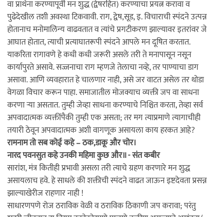
वा प्रार्थना करण्यापूर्वी मन शुद्ध (द्वेषरहित) करण्याचा प्रयत्न करावा व
पुढेदेखील तशी अवस्था टिकवावी. राग, द्वेष,सूड, इ. विचाराची स्पंदने उत्पन्न
होतानाच मनोमालिन्य वाढवतात व त्यांचे प्रगटीकरण झाल्यावर इतरांवर जे
आघात होतात, त्याची प्रत्याघातरूपी स्पंदने आपले मन दूषित करतात.
याकरिता रागावणे हे कधी कधी जरूरी असले तरी ते मनापासून नसून
कार्यापुरते असावे. सज्जनाचा राग म्हणजे तेलाचा नव्हे, तर पाण्याचा डाग
असावा. आणि व्यवहारात हे चालणार नाही, असे जर वाटत असेल तर थोडा
वेगळा विचार करून पाहा. समाजातील मोजक्याच व्यक्ती जप वा साधना
करणा र्‍या असतात. तुम्ही जेव्हा साधना करण्याचे निश्चित करता, तेव्हा सर्व
अपवादात्मक व्यक्तींपैकी तुम्ही एक असता; तर मग त्याप्रमाणे त्यागाचीही
तयारी ठेवून अपवादात्मक अशी वागणूक असायला काय हरकत आहे?
रामनाम तो सब कोई कहे – ठक,डाकू और चोर।
नारद पवनसुत कहे उनकी महिमा कुछ और॥ - संत कबीर
सारांश, मंत्र कितीही प्रभावी असला तरी त्याचे ग्रहण करणारे मन शुद्ध
असायलाच हवे. हे साधले की शक्तीची स्पंदने वाढत जाऊन इष्टदेवता प्रसन्न
झाल्याखेरीज राहणार नाही !
साधारणपणे रोज ठराविक वेळी व ठराविक ठिकाणी जप करावा; परंतु