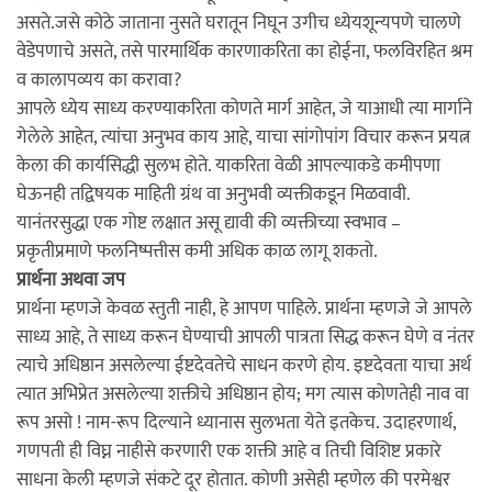
असते.जसे कोठे जाताना नुसते घरातून निघून उगीच ध्येयशून्यपणे चालणे
वेडेपणाचे असते, तसे पारमार्थिक कारणाकरिता का होईना, फलविरहित श्रम
व कालापव्यय का करावा?
आपले ध्येय साध्य करण्याकरिता कोणते मार्ग आहेत, जे याआधी त्या मार्गाने
गेलेले आहेत, त्यांचा अनुभव काय आहे, याचा सांगोपांग विचार करून प्रयत्न
केला की कार्यसिद्धी सुलभ होते. याकरिता वेळी आपल्याकडे कमीपणा
घेऊनही तद्विषयक माहिती ग्रंथ वा अनुभवी व्यक्तीकडून मिळवावी.
यानंतरसुद्धा एक गोष्ट लक्षात असू द्यावी की व्यक्तीच्या स्वभाव –
प्रकृतीप्रमाणे फलनिष्पत्तीस कमी अधिक काळ लागू शकतो.
प्रार्थना अथवा जप
प्रार्थना म्हणजे केवळ स्तुती नाही, हे आपण पाहिले. प्रार्थना म्हणजे जे आपले
साध्य आहे, ते साध्य करून घेण्याची आपली पात्रता सिद्ध करून घेणे व नंतर
त्याचे अधिष्ठान असलेल्या ईष्टदेवतेचे साधन करणे होय. इष्टदेवता याचा अर्थ
त्यात अभिप्रेत असलेल्या शक्तीचे अधिष्ठान होय; मग त्यास कोणतेही नाव वा
रूप असो ! नाम-रूप दिल्याने ध्यानास सुलभता येते इतकेच. उदाहरणार्थ,
गणपती ही विघ्न नाहीसे करणारी एक शक्ती आहे व तिची विशिष्ट प्रकारे
साधना केली म्हणजे संकटे दूर होतात. कोणी असेही म्हणेल की परमेश्वर