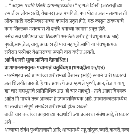
–
“ आहार: पचति शिखी दोषानाहरवर्जत:।“
म्हणजे शिखी (जठराग्नीच्या
रुपातील जीवनशक्ती, वैश्वानर) अन्न पचवितो, पण पोटात अन्न नसल्यास ती
जीवनशक्ती मलनिष्कासनाच्या कार्यास प्रवृत्त होते; मल काढून टाकण्याचे
काम शिल्लक नसल्यास ती शक्ती श्रमाच्या कामास प्रवृत्त होते.
तसेच सर्व प्राणिमात्रांच्या ठिकाणी असलेले शरीर हे पंचभूतात्मक आहे.
पृथ्वी,आप,तेज, वायू, आकाश ही पाच महाभूते आणि या पंचभूतात्मक
शरीरात परमेश्वर वैश्वानराच्या रूपाने वास करीत असतो.
अहं वैश्वानरो भूत्वा प्राणिना देहमाश्रित:।
प्राणापानसमायुक्त: पचाम्यन्नं चतुर्विधम्॥ (भगवद्गीता २५/२४)
- परमेश्वरच सर्व प्राण्यांच्या शरीरामध्ये वैश्वानर (अग्नि) रूपाने चारी प्रकारचे
अन्न शिजवीत असतो. हे चार प्रकारचे अन्न म्हणजे पृथ्वी, आप, तेज व वायू
ह्या चार महाभूतांचे प्रातिनिधिक अन्न. ही चार महाभूते - तत्त्वे आहारविषयक
आहेत नि पाचवे तत्त्व आकाश हे उपवासविषयक आहे. उपवासकालामध्येच
या तत्त्वांचा संपूर्ण समावेश शरीरामध्ये होऊ शकतो.
बाकी चार तत्त्वांच्या आहाराच्या पदार्थांशी ज्या प्रकारचा संबंध आहे, ते प्रकार
असे –
धान्याचा संबंध पृथ्वीतत्त्वाशी आहे; धान्यामध्ये गहू,तांदूळ,ज्वारी,बाजरी,मका