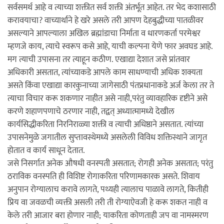
सर्वसमर्थ आहे व त्याच्या शक्तीत सर्व शक्ती अंतर्भूत आहेत. तर भेद कशासाठी
करावयाचा? वाच्यार्थाने हे खरे असले तरी आपण देहबुद्धीच्या पातळीवर
असल्याने आपल्याला अखिल ब्रह्मांडाचा निर्माता व धारणकर्ता परमेश्वर
म्हणजे काय, त्याचे स्वरूप कसे आहे, याची कल्पना येणे फार अवघड आहे.
मग त्याची उपासना तर त्याहून कठीण. एखाद्या देशात जसे प्रांतवार
अधिकारी असतात, त्यांच्याकडे आपले काम साधण्याची अधिक शक्यता
असते किंवा एखाद्या कारकुनाच्या जागेसाठी पंतप्रधानाकडे अर्ज केला तर ते
त्याचा विचार करू शकणार नाहीत असे नाही,परंतु व्यावहारिक दृष्टीने असे
करणे शहाणपणाचे ठरणार नाही, तद्वत् अध्यात्मामध्ये देखील
कार्यसिद्धीकरिता निरनिराळ्या शक्ती व त्याची अधिष्ठाने असतात. त्यांच्या
उपासनेमुळे जगातील सुप्तावस्थेमध्ये असलेली विविध शक्तिस्थाने जागृत
होतात व कार्य साधून देतात.
जसे निसर्गात अनेक औषधी वनस्पती असतात; रोगही अनेक असतात; परंतु
ठराविक वनस्पति ही विशिष्ट रोगाकरिता परिणामकारक असते. शिवाय
अनुपान रोग्यालाच करावे लागते, पथ्यही त्यालाच पाळावे लागते, कितीही
प्रिय वा जवळची व्यक्ती असली तरी ती रोग्याऐवजी हे करू शकत नाही व
केले तरी आजार बरा होणार नाही; याकरिता कोणताही जप वा नामस्मरण