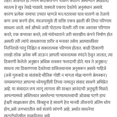
शहरी जीवनात हा नियम काटेकोरपणे पाळणे कठीण असल्याने अखंडता/
सातत्य हे सूत्र तेवढे पाळावे. शक्यतो एकाच देवतेचे अनुसंधान असावे.
कारण प्रत्येक नामाचा उच्चार म्हणजे मन:पटलावर घाव घालणे वा तेजाचे
कण जमा करणे होय. मंत्रजपामुळे ती शक्ति एकत्र झाली की तिचा परिणाम
साधला जातो. सर्व औषधे जशी पोटातच घेतली तरी एक ज्वरावर परिणाम
करते, एक कफावर करते, तसे मंत्रोच्चाराने जरी सारखीच कंपने निर्माण होत
असली तरी त्यांचे साधकाच्या शरीर व मनावर तसेच आत्मशक्तीवर
निरनिराळे परंतु निश्चित व सकारात्मक परिणाम होतात. काही ठिकाणी
लाखो लोक अनेक वर्षे जाऊन आपली भावनात्मक स्पंदने ठेवून जातात, त्या
ठिकाणी केलेले अनुष्ठान अधिक लवकर फलदायी होते. मात्र ते अनुष्ठान/
साधना त्या ठिकाणच्या देवतेच्या शक्तिस्थानास अनुसरून असले पाहिजे
(जसे गुरूकडे वा संतांकडे भौतिक गोष्टी न मागता मोक्ष मागणे श्रेयस्कर)
नामस्मरणात आपल्या ध्येयमूर्तीशी तिच्या नामातून संवाद साधणे अभिप्रेत
आहे. या संवादात लय लागू लागला की शाश्वत आनंदाची अनुभूती मिळते.
आपल्यामध्ये अस्तित्त्वात असलेल्या परमात्मतत्त्वाची ओळख पटणे हाच
ईश्वरी साक्षात्कार होय. किंबहुना हे साधणे हेच मानवी जीवनाचे अंतिम ध्येय
होय,असे जगभरातील सर्व संतांचे सांगणे आहे. अर्थात साधनेचा
खटाटोपदेखील याकरिताच आहे.