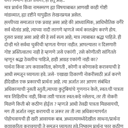
कल निर्माण होऊ शकेल, हा हेतू आहे..
मात्र प्रार्थना किंवा नामस्मरण ह्या विषयाबाबत आणखी काही गोष्टी
मांडाव्यात, ह्या दृष्टीने यापुढील लेखनप्रयत्न असेल.
ह्ल्लीच्या समाजात एक प्रवाह असा आहे की आध्यात्मिक, आधिभौतिक वगैरे
सर्व थोतांड आहे, त्याच्या नादी लागणे म्हणजे व्यर्थ कालक्षेप करणे होय.
दुसरा प्रवाह असा आहे की हे सर्व सत्य आहे; मात्र त्याबाबत श्रद्धा पाहिजे. ही
दोन्ही मते सर्वथा चुकीची म्हणता येणार नाहीत. आपल्याला न दिसणारी
गोष्ट अस्तित्वातच नाही हे म्हणणे जसे एकांगी , तसे कोणीतरी सांगितले
म्हणून श्रद्धा ठेवलीच पाहिजे, हाही आग्रह एकांगी नाही का?
पार्थना किंवा जप कशाकरिता, कोणती , कोणी व कोणाकडे करावयाची हे
आधी समजून घ्यायला हवे. जसे- एखाद्या ठिकाणी नोकरीसाठी अर्ज करणे
हीदेखील एक प्रकारची प्रार्थना आहे. त्या अर्जात जर आपण संबंधित
अधिकार्‍याची नुसती स्तुती,त्याच्या कुटुंबियांचे गुणगान केले, स्वत:ची पात्रता
मात्र लिहिलीच नाही, किंवा तशी पात्रता स्वत:कडे नसेलच, तर ती नोकरी
मिळणे किती बरे कठीण होईल ? म्हणजे आधी तेवढी पात्रता मिळवायची,
मग ती अर्जात नमूद करायची व जरूर तर ती त्या अधिकार्‍यापर्यंत
पोहोचवायची ही खरी आवश्यक बाब. अध्यात्मामध्येदेखील साधना/प्रार्थना
कशाकरिता करावयाची ते समजून घ्यायला हवे.निष्काम प्रार्थना फार कठीण