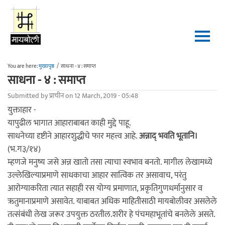
Skip to main content
You are here:
मुख्यपृष्ठ
/
साधना - ४ : समाप्त
साधना - ४ : समाप्त
Submitted by
प्राचीन
on 12 March, 2019 - 05:48
युक्ताहार -
यापुढील भागात आहाराबाबत काही मुद्दे पाहू.
साधनेच्या दृष्टीने आहारशुद्धीचे फार महत्त्व आहे.
अन्नाद् भवति भूतानि।
(भ.ग३/१४)
म्हणजे मनुष्य जसे अन्न खातो तसा त्याचा स्वभाव बनतो. मागील लेखामध्ये
उल्लेखिल्याप्रमाणे साधकाचा आहार सात्विक तर असावाच, परंतु
आरोग्याकरिता त्यात सहाही रस योग्य प्रमाणात, प्रकृतिगुणधर्मानुसार व
ऋतुमानाप्रमाणे असावेत. याबाबत अधिक माहितीसाठी मायबोलीवर असलेले
तत्संबंधी लेख जरूर उपयुक्त ठरतील.शरीर हे पंचमहाभूतांचे बनलेले असते.