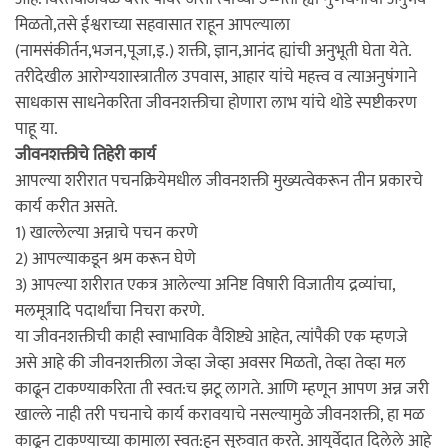
मिळतो,तसे ईश्वराच्या सहवासात राहून आपल्याला
(नामसंकीर्तन,भजन,पूजा,इ.) शक्ती, ज्ञान,आनंद ह्यांची अनुभूती घेता येते.
तरीदेखील आरोग्यशास्त्रातील उपवास, आहार यांचे महत्त्व व त्याअनुषंगाने
साधकास साधनेकरिता जीवनशक्तीचा होणारा लाभ यांचे थोडे स्पष्टीकरण
पाहू या.
जीवनशक्तीचे तिहेरी कार्य
आपल्या शरीरात पचनक्रियेमधील जीवनशक्ती मुख्यत्वेकरून तीन प्रकारचे
कार्य करीत असते.
1) खाल्लेल्या अन्नाचे पचन करणे
2) आपल्याकडून श्रम करून घेणे
3) आपल्या शरीरात एकत्र आलेल्या अनिष्ट विषारी विजातीय द्रव्यांचा,
मलमूत्रादि पदार्थांचा निचरा करणे.
या जीवनशक्तीची काही स्वाभाविक वैशिष्ट्ये आहेत, त्यांपैकी एक म्हणजे
असे आहे की जीवनशक्तीला जेव्हा जेव्हा अवसर मिळतो, तेव्हा तेव्हा मल
काढून टाकण्याकरिता ती स्वत:च झटू लागते. आणि म्हणून आपण अन्न जरी
खाल्ले नाही तरी पचनाचे कार्य करावयाचे नसल्यामुळे जीवनशक्ती, हा मळ
काढून टाकण्याच्या कामाला स्वत:हून सुरुवात करते. आयुर्वेदात दिलेले आहे