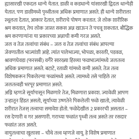
ह्यासारखी एकदल धान्ये येतात. डाळी व कडधान्ये यांसारखी द्विदल धान्येही
येतात. पण डाळीमध्ये पृथ्वीतत्त्व अधिक प्रमाणात असते. ही धान्ये शरीराला
स्थूलता देतात, आकार देतात, शरीराचे पोषण करतात. जे लोक शारीरिक
श्रम करतात, तेच लोक जास्त सकस अन्न खाऊन ते पचवू शकतात. बौद्धिक
श्रम करणार्‍यांना या प्रकारच्या अन्नाची कमी गरज असते.
जल व तेज तत्त्वांचा संबंध – जल व तेज तत्त्वांचा संबंध आपल्या
जेवणातील भाज्यांशी आहे. त्यांत पालेभाज्या, भोपळा, कारली, पडवळ,
श्रावणघेवडा (फरसबी) वगैरे सारख्या हिरव्या फळभाज्यांमध्ये जलतत्त्व
अधिक प्रमाणात असते. बटाटे, रताळी यांमध्ये कमी असते. तेज तत्त्व
विशेषकरून पिकलेल्या फळांमध्ये असते. त्यामध्ये तसे पाहिले तर
जलतत्त्वही भरपूर प्रमाणात असते.
अग्नि म्हणजे सूर्यापासून मिळणारे तेज, मिळणारा प्रकाश. ज्यावेळी आपण
उन्हातून हिंडत असतो, सूर्याच्या उष्णतेने पिकलेली फळे खातो, त्यावेळी
शरीरात तेजस् तत्त्वाचा समावेश होतो. फळेदेखील 2 प्रकारची असतात –
रस देणारी व गर असणारी. गराच्या फळांत पृथ्वी तत्त्व असते तर रसदार
फळांत जल असते.
वायुतत्त्वाचा खुलासा – चौथे तत्त्व म्हणजे वायू. हे विशेष प्रमाणात