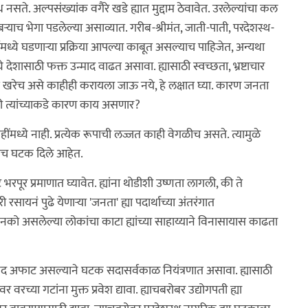
 नसते. अल्पसंख्यांक वगैरे खडे ह्यात मुद्दाम ठेवावेत. उरलेल्यांचा कल
बर्‍याच भेगा पडलेल्या असाव्यात. गरीब-श्रीमंत, जाती-पाती, परदेशस्थ-
थामध्ये घडणार्‍या प्रक्रिया आपल्या काबूत असल्याच पाहिजेत, अन्यथा
े देशासाठी फक्त उन्माद वाढत असावा. ह्यासाठी स्वच्छता, भ्रष्टाचार
. मात्र खरेच असे काहीही करायला जाऊ नये, हे लक्षात घ्या. कारण जनता
ाठी त्यांच्याकडे कारण काय असणार?
ंमध्ये नाही. प्रत्येक रूपाची लज्जत काही वेगळीच असते. त्यामुळे
ाहीच घटक दिले आहेत.
भरपूर प्रमाणात घ्यावेत. ह्यांना थोडीशी उष्णता लागली, की ते
 पुढे येणार्‍या 'जनता' ह्या पदार्थाच्या अंतरंगात
नको असलेल्या लोकांचा काटा ह्यांच्या साहाय्याने विनासायास काढता
ताकद अफाट असल्याने घटक सदासर्वकाळ नियंत्रणात असावा. ह्यासाठी
 वरच्या गटांना मुक्त प्रवेश द्यावा. ह्याचबरोबर उद्योगपती ह्या