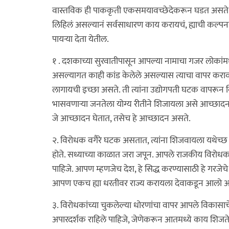
वास्तविक ही पाककृती एकसमयावच्छेदेकरून घडत असते. त्य
लिहिलं असल्यानं सर्वसाधारण काय करायचं, ह्याची कल्प
पायर्‍या देता येतील.
१ . दशकाच्या सुरवातीपासून आपल्या नामाचा गजर लोकांमध्य
असल्यागत काही कांड केलेले असल्यास त्याचा वापर करावा
लागायची इच्छा असते. ती त्यांना उद्योगपती घटक वापरून व
भासवणार्‍या जनतेला योग्य रीतीने शिजायला असे आच्छादन 
जे आच्छादन घेतात, तसेच हे आच्छादन असते.
२. विरोधक वगैरे घटक असतात, त्यांना शिजवायला यथेच्छ 
होते. सध्याच्या काळात जरा जपून. आपले राजकीय विरोधक 
पाहिजे. आपण म्हणजेच देश, हे सिद्ध करण्यासाठी हे गरजेचे
आपण एकच ह्या धरतीवर राज्य करायला देवाकडून आलो आहोत
३. विरोधकांच्या चुकलेल्या धोरणांचा वापर आपले विका
अपारदर्शक राहिले पाहिजे, जेणेकरून आतमध्ये काय शिजते