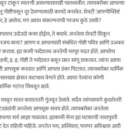
 पुसून टाकून स्वतःची असल्यासारखी चालवावीत. त्याचबरोबर आपल्या
 गोष्टींपासून दूर ठेवण्यासाठी कायदे करावेत. शेवटी 'आपणोच्छिष्टं
सणार, हे आलेच. मग अश्या संकल्पनांची गरजच कुठे उरली?
 फक्त आपलाच उदोउदो कसा होईल, ते बघावे. जनतेला शेवटी शिकून
 गरजच काय? आपण व आपल्याशी संबंधित गोष्टी पवित्र आणि उज्ज्वल
र करावा. ह्या कामी परदेशस्थ जनतेची भरपूर मदत होते. आपलेच
इ. इ. गोष्टी ते परदेशात बसून छान सांगू शकतात. त्यांना अश्या
 गोष्टी आपसूक करतात आणि आपला डंका पिटतात. त्याचबरोबर धार्मिक
ानासारख्या क्षेत्रात वाटचाल वेगाने होते. अश्या नेत्यांना कोणी
ार्मिक गटांना चिथवून द्यावे.
लावून सतत कशाततरी गुंतवून ठेवावे. सदैव त्यांच्यामागे कुठलेतरी
लांटउड्यांची जनतेला आपसूक सवय होते. त्याचबरोबर जनतेला
 आपल्या सर्व आज्ञा पाळतात. ह्याकामी सेना ह्या घटकाची नावापुरती
ीट देत राहिली पाहिजे. जनतेत भय, अस्थिरता, परस्पर अविश्वास अशी