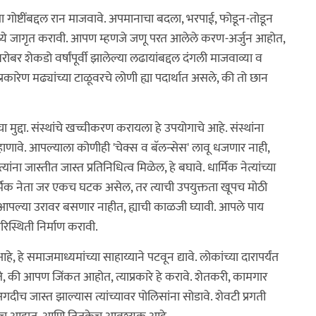
या गोष्टींबद्दल रान माजवावे. अपमानाचा बदला, भरपाई, फोडून-तोडून
मध्ये जागृत करावी. आपण म्हणजे जणू परत आलेले करण-अर्जुन आहोत,
र शेकडो वर्षांपूर्वी झालेल्या लढायांबद्दल दंगली माजवाव्या व
रकारेण मढ्यांच्या टाळूवरचे लोणी ह्या पदार्थात असले, की तो छान
वाचा मुद्दा. संस्थांचे खच्चीकरण करायला हे उपयोगाचे आहे. संस्थांना
ंनी हाणावे. आपल्याला कोणीही 'चेक्स व बॅलन्सेस' लावू धजणार नाही,
ंना जास्तीत जास्त प्रतिनिधित्व मिळेल, हे बघावे. धार्मिक नेत्यांच्या
धार्मिक नेता जर एकच घटक असेल, तर त्याची उपयुक्तता खूपच मोठी
ी आपल्या उरावर बसणार नाहीत, ह्याची काळजी घ्यावी. आपले पाय
स्थिती निर्माण करावी.
 हे समाजमाध्यमांच्या साहाय्याने पटवून द्यावे. लोकांच्या दारापर्यंत
ते, की आपण जिंकत आहोत, त्याप्रकारे हे करावे. शेतकरी, कामगार
 अगदीच जास्त झाल्यास त्यांच्यावर पोलिसांना सोडावे. शेवटी प्रगती