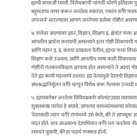
ह्याची काळजी घ्यावी. विरोधकांची चांगली धोरणे इतिहास
बहुमताचा वापर करून जनतेला स्वातंत्र्य, एकांत वगैरे फालतू
जगत्सर्वं' म्हटल्यावर आपण जनतेच्या प्रत्येक गोष्टीत अ
४. सत्तेवर आल्यावर ज्ञान, विज्ञान, शिक्षण इ. क्षेत्रांत
आपलीच प्रार्थना करायची असल्याने इतर गोष्टी शिकायची
आणि महान इ. इ. कश्या दाखवता येतील, ह्याचा फक्त विचा
शिक्षण कसे उज्ज्वल, आणि आपलीच भाषा कशी शिकायला हवी, 
गोष्टींनी गतकालविव्हल व्हायला होत असल्याने ते अश्या
नेते ह्या कामी महत्त्वाचे ठरतात. ह्या नेत्यांमुळे देशाची विज्ञ
अंधश्रद्धानिर्मूलन वगैरे म्हणून विरोध करू गेल्यास उन्मादी ध
५. ह्याचबरोबर जनतेला विविधप्रकारे कोलांटउड्या मारायला 
शुक्लकाष्ठ लागेल हे बघावे. आपल्या वक्तव्यांमधल्या को
'देशासाठी त्याग' वगैरे रांगांमध्ये उभे केले, की ते आपसूक
मदत होते. मात्र जाज्ज्वल्य देशाभिमान वगैरे धग जनतेला न
रसायने घुसली, की हा पदार्थ फक्कड होतो.