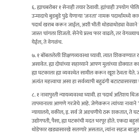
६. ह्याचबरोबर १ सेनाही तयार ठेवावी. ह्यांचाही उपयोग प
उन्मादाचे बुडबुडे पुढे येणार्‍या 'जनता' नामक पदार्थामध्य
पदार्थ खराब करून जाईल, अशी भीती थोड्याथोड्या वेळाने ये
जास्त चांगला शिजतो. सेनेचे प्रस्थ फार वाढले, तर वेगळ्या
येईल, ते वेगळंच.
७. १ बोंबललेली शिक्षणव्यवस्था घ्यावी. त्यात शिकवण्
असावेत. ह्या दोघांच्या सहाय्याने आपण मुलांच्या डोक्यात 
ह्या घटकाला ह्या व्यवस्थेत सामील करून खूश ठेवता येते. ज
अत्यंत महत्त्वाचा असा हा सर्वव्यापी बहुढंगी बटाट्यासार
८. १ नावापुरती न्यायव्यवस्था घ्यावी. हा पदार्थ अतिशय थि
तापमानाला आणणे गरजेचे आहे. जेणेकरून त्यांच्या नावाने '
न्यायालये, वकील, इ. सर्व जे अडचणीचे ठरू शकतात, ते घटक
उद्योगपती, पैसा, ह्या घटकांची मदत भरपूर होते. एकदा बहुस
थोडेफार खड्यासारखे सलणारे असतात, त्यांना सहज बाजूला