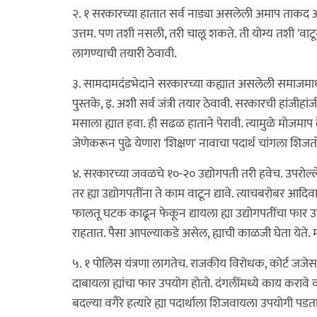
२. १ सरकारच्या हातात सर्व नाड्या असलेली अमाप ताकद
उत्तम. पण तशी नसली, तरी चालू शकते. ती योग्य तशी 'वाटून' 
लागण्याची तयारी ठेवावी.
३. सामदामदंडभेदाने सरकारच्या कह्यात असलेली समाजमाध्यमे. 
पुस्तके, इ. अशी सर्व जंत्री तयार ठेवावी. सरकारची हांजीह
मसाला ह्यात हवा. ही सढळ हाताने पेरावी. त्यामुळे मोजमाप 
जेणेकरून पुढे येणारा 'शिक्षण' नावाचा पदार्थ चांगला शिजत
४. सरकारच्या जवळचे १०-२० उद्योगपती तरी हवेच. उपरोल
तर ह्या उद्योगपतींना ते काम वाटून द्यावे. त्याचबरोबर आद
फालतू घटक काढून फेकून द्यायला ह्या उद्योगपतींचा फार उप
राहतात. पैसा आपल्याकडे असेल, ह्याची काळजी घेता येते. म
५. १ पोलिस यंत्रणा लागतेच. राजकीय विरोधक, कोर्ट जज
दाबायला ह्यांचा फार उपयोग होतो. दंगलींमध्ये काय करावे वग
बदल्या वगैरे हत्यारे ह्या पदार्थाला शिजवायला उपयोगी पडत