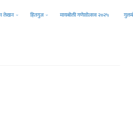
न लेखन
हितगुज
मायबोली गणेशोत्सव २०२५
गुलम