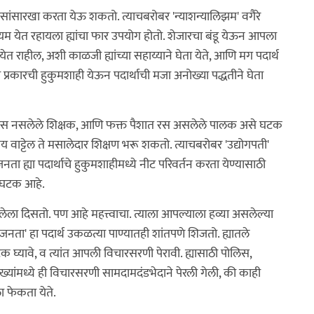
ोलिसांसारखा करता येऊ शकतो. त्याचबरोबर 'न्याशन्यालिझम' वगैरे
े कायम येत रहायला ह्यांचा फार उपयोग होतो. शेजारचा बंडू येऊन आपला
त राहील, अशी काळजी ह्यांच्या सहाय्याने घेता येते, आणि मग पदार्थ
च प्रकारची हुकुमशाही येऊन पदार्थाची मजा अनोख्या पद्धतीने घेता
यात रस नसलेले शिक्षक, आणि फक्त पैशात रस असलेले पालक असे घटक
काय वाट्टेल ते मसालेदार शिक्षण भरू शकतो. त्याचबरोबर 'उद्योगपती'
नता ह्या पदार्थाचे हुकुमशाहीमध्ये नीट परिवर्तन करता येण्यासाठी
खा घटक आहे.
जलेला दिसतो. पण आहे महत्त्वाचा. त्याला आपल्याला हव्या असलेल्या
जनता' हा पदार्थ उकळत्या पाण्यातही शांतपणे शिजतो. ह्यातले
 घ्यावे, व त्यांत आपली विचारसरणी पेरावी. ह्यासाठी पोलिस,
ंख्यांमध्ये ही विचारसरणी सामदामदंडभेदाने पेरली गेली, की काही
 फेकता येते.