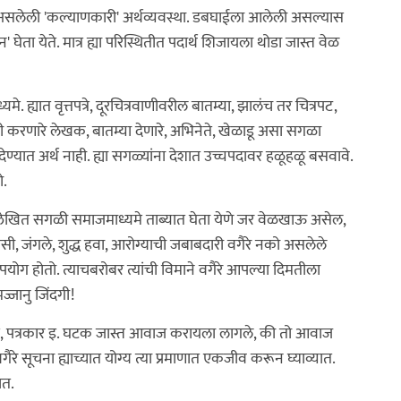
 असलेली 'कल्याणकारी' अर्थव्यवस्था. डबघाईला आलेली असल्यास
घेता येते. मात्र ह्या परिस्थितीत पदार्थ शिजायला थोडा जास्त वेळ
ह्यात वृत्तपत्रे, दूरचित्रवाणीवरील बातम्या, झालंच तर चित्रपट,
ांजी करणारे लेखक, बातम्या देणारे, अभिनेते, खेळाडू असा सगळा
देण्यात अर्थ नाही. ह्या सगळ्यांना देशात उच्चपदावर हळूहळू बसवावे.
ो.
्लेखित सगळी समाजमाध्यमे ताब्यात घेता येणे जर वेळखाऊ असेल,
िवासी, जंगले, शुद्ध हवा, आरोग्याची जबाबदारी वगैरे नको असलेले
योग होतो. त्याचबरोबर त्यांची विमाने वगैरे आपल्या दिमतीला
ज्जानु जिंदगी!
ेस, पत्रकार इ. घटक जास्त आवाज करायला लागले, की तो आवाज
ैरे सूचना ह्याच्यात योग्य त्या प्रमाणात एकजीव करून घ्याव्यात.
ात.