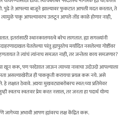
र वावरण्यासाठी द्यावा. त्याचबरोबर परदेशस्थ नागरिक ह्या घटकाला
. पुढे ते आपल्या बाजूने झाल्यावर फुकटात आपली मदत करतात, ते
. त्यामुळे पाकृ आपल्यावरच उलटून आपले तोंड काळे होणार नाही,
 पुरतात. इतरांसाठी स्थानकालपरत्वे बरेच लागतात. ह्या सगळ्यांनी
या उदाहरणादाखल घेतलेल्या परंतु ह्यापुरतेच मर्यादित नसलेल्या गोष्टींवर
म्हणतायत ते त्यांचं त्यांनाच समजत नाही, तर जन्तेला काय समजणार?
ा खून करू, पण परदेशात जाऊन त्याच्या नावाचा उदोउदो आपल्याला
क्षमता असल्याखेरीज ही पाककृती करायचा प्रयत्न करू नये. असे
 हे लक्षात ठेवावे. अश्या मुखवट्याबरोबरच स्वत:च्या प्रतिमेवर
्ही स्वतःच स्वतःवर प्रेम करत नसाल, तर जनता हा पदार्थ योग्य
ि जागेच्या अभावी आपण ह्यांवरच लक्ष केंद्रित करू.