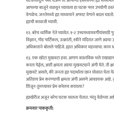
घटकाकडून पैसा घेऊन तो आपल्या हस्तकांना ह्या माध्यमाव
आपल्या बाजूने वळवून घ्यायला हा घटक फार उपयोगी ठरतो
वेगळेच. जनतेमध्ये ह्या माध्यमाने अफाट वेगाने बदल घडतो
ह्याची काळजी घ्यावी.
१२. बरेच धार्मिक नेते घ्यावेत. १-२ उच्चमध्यमवर्गीयांसाठी
विज्ञान, गॉड पार्टिकल, उत्क्रांती, स्त्रीने मंदिरात जाणे अश्
अधिकाराने बोलले पाहिजे. ह्यात अधिकार महत्त्वाचा. काय 
१३. एक खोटा मुखवटा हवा. आपण वास्तविक भले एखाद्याच
करता येईल, अशी क्षमता अश्या मुखवट्याने अंगी येते. ती 
मुखवटे असले, की जनता ह्या पदार्थाला छान घोळात घेता येते.
अतिशय प्रेम करण्याची क्षमता अंगी असणे आवश्यक आहे. तुम
शिजून तुमच्यावर प्रेम करेलच कशाला?
ह्याखेरीज अजून बरेच घटक घालता येतात. परंतु वेळेच्या आण
क्रमवार पाककृती: