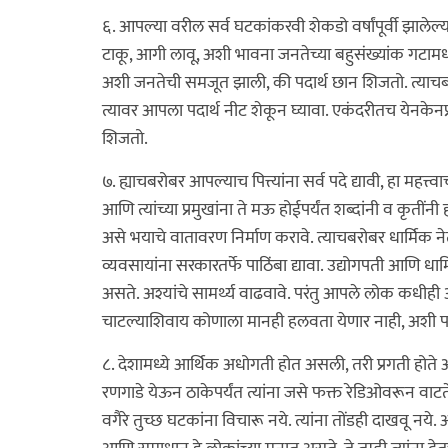
६. आपल्या वरील सर्व घटकांकरवी शेकडो वर्षांपूर्वी झालेल्
टाकू, आगी लावू, अशी भावना जनतेच्या बहुसंख्यांक गटा
अशी जनतेची समजूत झाली, की पदार्थ छान शिजतो. त्याचबरोब
त्यावर आपला पदार्थ नीट शेकून घ्यावा. एकंदरीतच येनकेनप्
शिजतो.
७. ह्याचबरोबर आपल्याच पित्त्यांना सर्व पदे द्यावी, हा महत्त्
आणि त्यांच्या प्रमुखांना ते मऊ होईपर्यंत शब्दांनी व कृती
असे भयाचे वातावरण निर्माण करावे. त्याचबरोबर धार्मिक नेत्या
व्यवसायांना सरकारतर्फे पाठिंबा द्यावा. उद्योगपती आणि 
असते. अश्यांचे सामर्थ्य वाढवावे. परंतु आपले लोक कधीह
चाटल्याशिवाय कोणाला मानही हलवता येणार नाही, अशी परि
८. देशामध्ये आर्थिक अधोगती होत असली, तरी प्रगती होते आहे,
रणगाडे येऊन ठाकेपर्यंत त्यांना जसे फक्त रेडिओवरून वाट
वगैरे तुच्छ घटकांना विचारू नये. त्यांना तोंडही दाखवू नये.