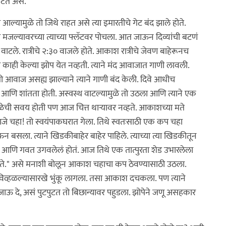
वाटत असे.
्यामुळे तो जिथे राहत असे त्या इमारतीचे गेट बंद झाले होते.
जल्यावरच्या त्याच्या फ्लॅटवर पोचला. आत जाऊन दिव्यांची बटणं
ाटले. रात्रीचे २:३० वाजले होते. आकाश रात्रीचे जेवण बाहेरूनच
ाही केल्या झोप येत नव्हती. त्याने मंद आवाजात गाणी लावली.
 आवाज असह्य झाल्याने त्याने गाणी बंद केली. दिवे आधीच
 आणि शांतता होती. अस्वस्थ वाटल्यामुळे तो उठला आणि त्याने एक
 वेळेची सवय होती पण आज चित्त थाऱ्यावर नव्हते. आकाशच्या मते
णजे चहा! तो स्वयंपाकघरात गेला. तिथे स्वतःसाठी एक कप चहा
सला. त्याने खिडकीबाहेर बाहेर पाहिले. त्याच्या त्या खिडकीतून
े आणि गवत उगवलेलं होतं. आज तिथे एक तात्पुरता शेड उभारलेला
टते." असे मनाशी बोलून आकाश चहाचा कप ठेवण्यासाठी उठला.
ात विव्हळल्यासारखे भुंकू लागला. तसा आकाश दचकला. पण त्याने
. जाऊ दे, असं पुटपुटत तो बिछान्यावर पहुडला. झोपेने जणू असहकार