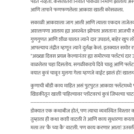
पडत नव्हता. कसलीतरी निर्वात पोकळी निर्माण झालीये असं
आणि तापाने फणफणलेला आकाश खाली कोसळला.
सकाळी आकाशला जाग आली आणि त्याला एकदम ताजेतवाने व
अशक्तपणा आलाय ह्या अवस्थेत झोपला असताना आजची सका
गुणगुणत आणि शीळ घालत त्याने दार उघडलं, बाहेर खुप लो
आपल्याच तंद्रीत म्हणून त्याने दुर्लक्ष केलं. इतक्यात स
"अख्खा दिवस प्रयत्न केल्यानंतर ह्या समोरच्या फ्लॅटचं दा
वाळलेला चहा दिसतोय. सगळीकडचे दिवे चालू आणि फ्लॅट म
वयात कुत्रं चावून मुलगा गेला म्हणजे वाईट झालं हो! खालच्
कुणाची बॉडी काय माहित असं पुटपुटत आकाश फ्लॅटमध्ये 
खिडकीतून खाली पाहिल्यावर प्लॉटवरचं कुत्रं जिभल्या चाट
---------------------------------------------------------------------
डोक्यात एक कथाबीज होतं, पण त्याचा व्यवस्थित विस्तार
तुम्हाला ही कथा कशी वाटली ते आणि काय सुधारणा करता य
मला तर 'कै च्या कै' वाटली. पण काय करणार आता! उतरली 