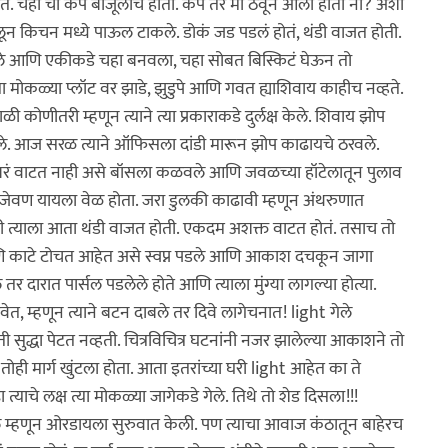
ोते. चहा चा कप बाजूलाच होता. कप तर मी ठेवून आलो होतो ना? अशी
ून किचन मध्ये पाऊल टाकले. डोकं जड पडलं होतं, थंडी वाजत होती.
ठेवले आणि एकीकडे चहा बनवला, चहा सोबत बिस्किटं घेऊन तो
ोकळ्या प्लॉट वर झाडे, झुडुपे आणि गवत ह्याशिवाय काहीच नव्हते.
 कोणीतरी म्हणून त्याने त्या प्रकाराकडे दुर्लक्ष केले. शिवाय झोप
ले. आज सरळ त्याने ऑफिसला दांडी मारून झोप काढायचे ठरवले.
ाने बरं वाटत नाही असे बॉसला कळवले आणि जवळच्या हॉटेलातून पुलाव
ा. जेवण यायला वेळ होता. जरा डुलकी काढावी म्हणून अंथरुणात
नही त्याला आता थंडी वाजत होती. एकदम अशक्त वाटत होतं. तसाच तो
 काटे टोचत आहेत असे स्वप्न पडले आणि आकाश दचकून जागा
तर दारात पार्सल पडलेले होते आणि त्याला मुंग्या लागल्या होत्या.
ेत, म्हणून त्याने बटन दाबले तर दिवे लागेचनात! light गेले
ुद्धा पेटत नव्हती. चित्रविचित्र घटनांनी नजर झालेल्या आकाशने तो
 तोही मार्ग खुंटला होता. आता इतरांच्या घरी light आहेत का ते
्याचे लक्ष त्या मोकळ्या जागेकडे गेले. तिथे तो शेड दिसला!!!
ल म्हणून ओरडायला सुरुवात केली. पण त्याचा आवाज कंठातून बाहेरच