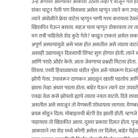
उन्ह अंगावर आल्यावर आकाश उठला तेव्हा ९ वाजून गेले ह
शंका चाटून गेली पण विसरला असेल म्हणून त्याने कप उचल
त्याने अंघोळीने फ्रेश वाटेल म्हणून पाणी गरम करायला 
खिडकीत येऊन बसला. सहज चला म्हणून डोकावला तर त्या म
मग रात्री पाहिलेले शेड कुठे गेले? काढून टाकलं असेल सकाळी
अपूर्ण असल्यामुळे असे भास होत असतील असे त्याला वाट
असाही उद्यापासून दिवसाची शिफ्ट सुरु होणार होती. त्य
आणि पराठे ऑर्डर केले. आता जेवणाचा प्रश्नही मिटला होत
शिरला. एरवी हिवाळ्याच्या थंडीत पुरेल असे पांघरूण घेऊ
झोपी गेला. उंचावरून दाणकन आदळून खाली पडलोय आणि
झाला तेव्हा अंधार पडला होता. बाहेर येऊन त्याने दार उघडले 
एवढा वेळ कसे झोपलो ह्याचे त्याला नवल वाटले. दिवे लावाव
असतील असे समजून तो मेणबत्ती शोधायला लागला. मेणबत्ती स
प्रयत्न सोडून दिला. मोबाइलची बॅटरी डेड झाली होती. म्हणजे
पाहायला तो खिडकीत आला. दूरवर प्रकाश दिसत होता. पुन्हा त
आकाशने त्या शेड मध्ये कोणी असेल तर दिसेल, बाहेर येई