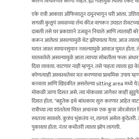
कारण विचारणारं कोणी नव्हतं. ह्या गोष्टीमुळे त्याला एकटं 
एके रात्री आकाश ऑफिसातून दमूनभागून घरी आला. उशिरा आल
सगळी कुलूपं जवळच्या लॅच कीज वापरून उघडत शेवटच्या म
दाबली तसे घर प्रकाशाने उजळून निघाले आणि त्यालाही बरे व
करून आलेला असल्यामुळे थेट झोपायला गेला. आज त्याला क
घरात जास्त सामानसुमान नसल्यामुळे आवाज घुमत होता. तो
मालवलेले असल्यामुळे आता त्याच्या सोबतीला फक्त अंधार
दिवा लावला. वाटणार नाही म्हणून. तसे पाहता त्याला ह्या
कोणत्याही अस्वस्थतेवर मत करण्याचा प्राथमिक उपाय म्ह
बनवला आणि खिडकीत असलेल्या sitting area मध्ये येऊन ब
मोकळी जागा दिसत असे. त्या मोकळ्या जागेवर काही झुडुप
दिसत होता. "बहुतेक इथे बांधकाम सुरु करणार आहेत वा
रात्रीच्या त्या शांततेला चिरत अचानक एक कुत्रा जोरजोर
स्वतःला सावरले. कुत्रंच भुंकतंय ना, लागलं असेल कुठेतरी
पुकारला होता. नंतर कधीतरी त्याला झोप लागली.