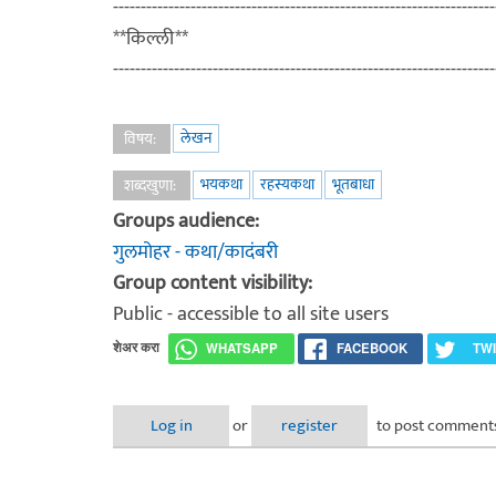
---------------------------------------------------------------------
**किल्ली**
---------------------------------------------------------------------
लेखन
विषय:
भयकथा
रहस्यकथा
भूतबाधा
शब्दखुणा:
Groups audience:
गुलमोहर - कथा/कादंबरी
Group content visibility:
Public - accessible to all site users
शेअर करा
WHATSAPP
FACEBOOK
TW
Log in
or
register
to post comment