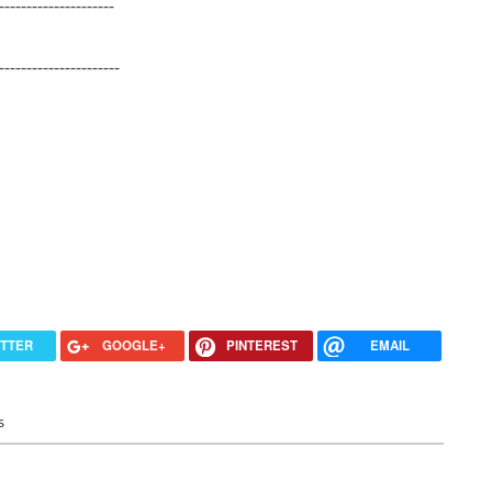
---------------------
----------------------
ITTER
GOOGLE+
PINTEREST
EMAIL
s