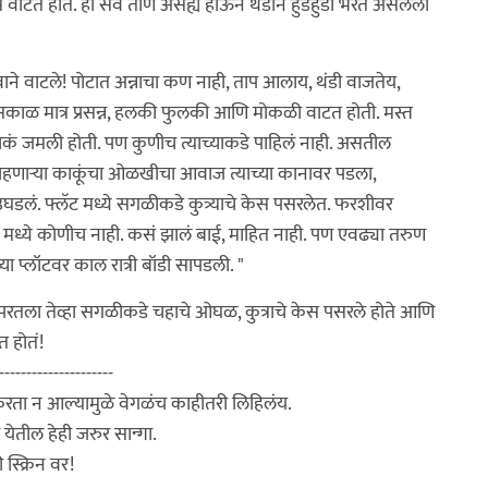
 वाटत होतं. हा सर्व ताण असह्य होऊन थंडीने हुडहुडी भरत असलेला
ाटले! पोटात अन्नाचा कण नाही, ताप आलाय, थंडी वाजतेय,
ळ मात्र प्रसन्न, हलकी फुलकी आणि मोकळी वाटत होती. मस्त
कं जमली होती. पण कुणीच त्याच्याकडे पाहिलं नाही. असतील
मोर राहणाऱ्या काकूंचा ओळखीचा आवाज त्याच्या कानावर पडला,
र उघडलं. फ्लॅट मध्ये सगळीकडे कुत्र्याचे केस पसरलेत. फरशीवर
ध्ये कोणीच नाही. कसं झालं बाई, माहित नाही. पण एवढ्या तरुण
या प्लॉटवर काल रात्री बॉडी सापडली. "
परतला तेव्हा सगळीकडे चहाचे ओघळ, कुत्राचे केस पसरले होते आणि
त होतं!
---------------------
 करता न आल्यामुळे वेगळंच काहीतरी लिहिलंय.
ेतील हेही जरुर सान्गा.
स्क्रिन वर!