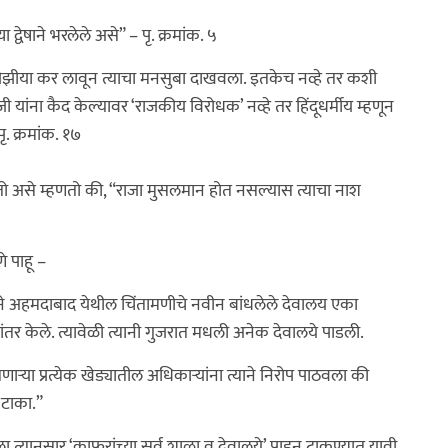
या द्वेषाने भरलेले असे” – पृ. क्रमांक. ५
ुंवर जिझीया कर लावून त्याचा मनसुबा दाखवला. इतकेच नव्हे तर कशी
जी यांना कैद केल्यावर ‘राजकीय विरोधक’ नव्हे तर हिंदूधर्मीय म्हणून
. क्रमांक. १७
त तो असे म्हणतो की, “राजा मुसलमान होत नसल्यास त्याचा नाश
े पाहू –
ने अहमदाबाद येथील चिंतामणीचे नवीन बांधलेले देवालय एका
तर केले. त्यावेळी त्यानी गुजरात मधली अनेक देवालये पाडली.
ऱ्या प्रत्येक खेड्यातील अधिकाऱ्यांना त्याने निरोप पाठवला की
 टाका.”
त्यानुसार ‘काफरांच्या सर्व शाळा व देवालये’ पाडून टाकण्यात यावी.