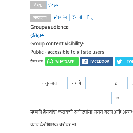
इतिहास
विषय:
औरंगजेब
शिवाजी
हिंदू
शब्दखुणा:
Groups audience:
इतिहास
Group content visibility:
Public - accessible to all site users
शेअर करा
WHATSAPP
FACEBOOK
TW
…
Pages
« सुरुवात
< मागे
2
10
म्हणजे ब्रेनवाॅश करायची संघोट्यांना सतत गरज आहे अन्
काय केटीधारक बरोबर ना