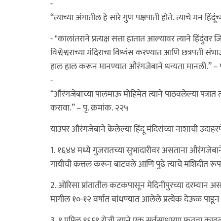
-
“त्याच्या अंगातील हे सारे गुण पक्षपाती होते. त्याचे मन हिंदूंच्
- "कालांतराने प्रत्यक्ष सत्ता हातात आल्यावर त्याने हिंद
विश्वेश्वराच्या मंदिराचा विध्वंस करण्यात आणि छत्रपती संभा
हाल हाल करून मानण्यात औरंगजेबाने धन्यता मानली.” – पृ
-
“औरंगजेबाच्या पालमाऊ मोहिमेत त्याने पाठवलेल्या पत्रा
करावा.” – पृ. क्रमांक. २२५
याउपर औरंगजेबाने केलेल्या हिंदू मंदिरांच्या नाशाची उदाहरण
1. १६४४ मध्ये गुजरातच्या सुभादारीवर असताना औरंगजेबा
गायीची कत्तल करून बाटवले आणि पुढे त्याचे मशिदीत रूपां
2. ओरिसा प्रांतातील कटकपासून मेदिनीपुरच्या दरम्यान असणा
मागील १०-१२ वर्षात बांधण्यात आलेले प्रत्येक देऊळ पाडून
3. ९ एप्रिल १६६९ रोजी त्याने एक सर्वसाधारण फतवा काढला 