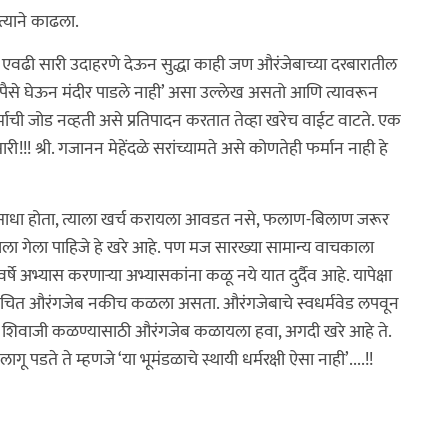
्याने काढला.
वढी सारी उदाहरणे देऊन सुद्धा काही जण औरंजेबाच्या दरबारातील
पैसे घेऊन मंदीर पाडले नाही’ असा उल्लेख असतो आणि त्यावरून
माची जोड नव्हती असे प्रतिपादन करतात तेव्हा खरेच वाईट वाटते. एक
!!! श्री. गजानन मेहेंदळे सरांच्यामते असे कोणतेही फर्मान नाही हे
ी साधा होता, त्याला खर्च करायला आवडत नसे, फलाण-बिलाण जरूर
 गेला पाहिजे हे खरे आहे. पण मज सारख्या सामान्य वाचकाला
षे अभ्यास करणाऱ्या अभ्यासकांना कळू नये यात दुर्दैव आहे. यापेक्षा
ाचित औरंगजेब नकीच कळला असता. औरंगजेबाचे स्वधर्मवेड लपवून
त शिवाजी कळण्यासाठी औरंगजेब कळायला हवा, अगदी खरे आहे ते.
गू पडते ते म्हणजे ‘या भूमंडळाचे स्थायी धर्मरक्षी ऐसा नाही’....!!