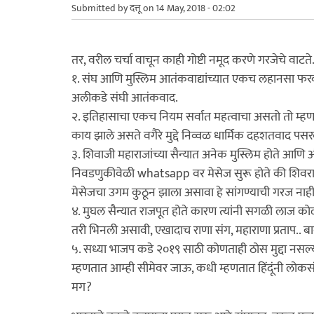
Submitted by
दत्तू
on 14 May, 2018 - 02:02
तर, वरील चर्चा वाचून काही गोष्टी नमूद करणे गरजेचे वाटते
१. संघ आणि मुस्लिम आतंकवाद्यांच्यात एकच लहानसा फरक आ
अलीकडे संघी आतंकवाद.
२. इतिहासाचा एकच नियम सर्वात महत्वाचा असतो तो म्ह
काय झाले असते वगैरे मुद्दे निव्वळ धार्मिक दहशतवाद पसर
३. शिवाजी महाराजांच्या सैन्यात अनेक मुस्लिम होते आणि औरंग
निवडणुकीवेळी whatsapp वर मेसेज सुरू होते की शिवरायांच्
मेसेजचा उगम कुठून झाला असावा हे सांगण्याची गरज नाही
४. मुघल सैन्यात राजपूत होते कारण त्यांनी सगळी लाज कोळून
तरी भिनली असावी, एखादाच राणा संग, महाराणा प्रताप.. बा
५. सध्या भाजप कडे २०१९ साठी कोणताही ठोस मुद्दा नसल्
म्हणतात आम्ही सीमेवर जाऊ, कधी म्हणतात हिंदूंनी लोकस
मग?