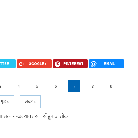
ITTER
GOOGLE+
PINTEREST
EMAIL
3
4
5
6
7
8
9
पुढे >
शेवट »
यथा सत्य कळल्यावर संघ सोडून जातील