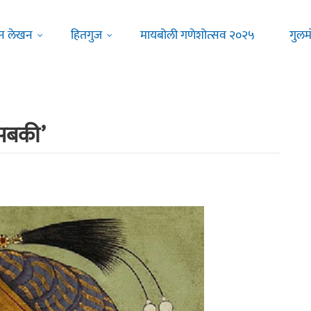
न लेखन
हितगुज
मायबोली गणेशोत्सव २०२५
गुलम
 सबकी’