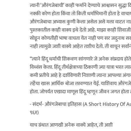
त्यानी ‘औरंगजेबाची’ काही फर्माने देण्याचे आश्वासन सुद्ध
नक्की कोण होता किंवा तो किती धर्माभिमानी होता हे वाचा
औरंगजेबाचा अभ्यास कुणी केला असेल असे मला वाटत नाही त्
पुस्तकातील काही वाक्य इथे देतो आहे. माझा काही शिवाजी रा
सोडून कोणतीही भाषा वाचता येत नाही पण सर जदुनाथ सरकार
नाही त्यामुळे जशी वाक्ये आहेत तशीच देतो. ती वाचून सर्वा
“त्याने हिंदू धर्माची शिकवण सांगणारे जे अनेक संप्रदाय होते ते
विध्वंस केला. हिंदू तीर्थक्षेत्राच्या ठिकाणी ज्या यात्रा भरत
कमी प्रतीचे आहे हे दर्शविणारी निशाणी त्याना आपल्या अं
तर्हेचा खास आर्थिक बोजा लावण्यात येई. याशिवाय औरंगजेब
होता. जोपर्यंत एखादा माणूस हिंदू म्हणून जीवन जगत होता तोपर्
- संदर्भ- औरंगजेबाचा इतिहास (A Short History Of Aura
९६१)
याच ग्रंथात आणखी अनेक वाक्ये आहेत, ती अशी