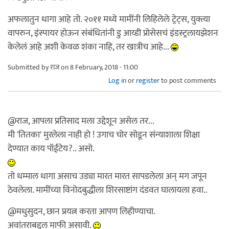
अफलातुन धागा आहे तो. २०११ मध्ये मामींनी लिहिलेले ट्रेट्स, युक्त्या
वापरुन, इंस्पायर होऊन संबंधितांनी डु आय्डी प्रोसेसचं इंडस्ट्रलायझेशन
केलेलं आहे अशी केवळ शंका नाहि, तर खात्रीच आहे...
Submitted by
राज
on 8 February, 2018 - 11:00
Log in
or
register
to post comments
@राज, आपला प्रतिसाद मला उद्देशून असेल तर...
मी 'तितका' मुरलेला नाही हो ! उगाच चोर सोडून संन्याशाला शिक्षा
देण्यात काय पॉईंटेय?.. असो.
तो धम्माल धागा असाच उड्या मारत मारत सापडलेला अन् मग जपून
ठेवलेला. मामींच्या विनोदबुद्धीला शिरसाष्टांग दंडवत घालायला हवा..
@मधुसुदन, छान प्रयत्न करता आपण लिहीण्याचा.
अवांतराबद्दल माफी असावी.