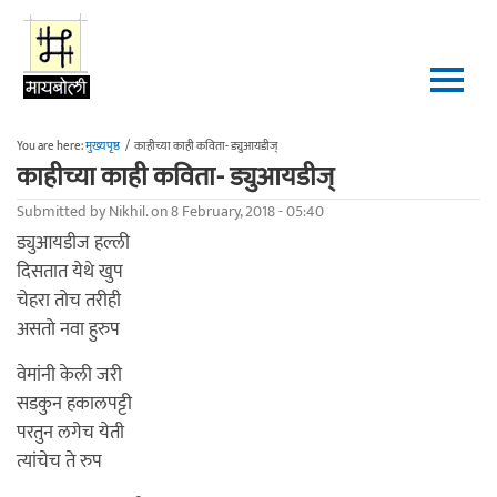
Skip to main content
You are here:
मुख्यपृष्ठ
/
काहीच्या काही कविता- ड्युआयडीज्
काहीच्या काही कविता- ड्युआयडीज्
Submitted by
Nikhil.
on 8 February, 2018 - 05:40
ड्युआयडीज हल्ली
दिसतात येथे खुप
चेहरा तोच तरीही
असतो नवा हुरुप
वेमांनी केली जरी
सडकुन हकालपट्टी
परतुन लगेच येती
त्यांचेच ते रुप