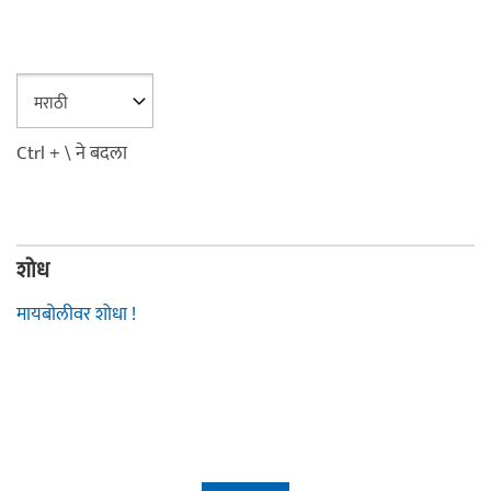
Ctrl + \ ने बदला
शोध
मायबोलीवर शोधा !