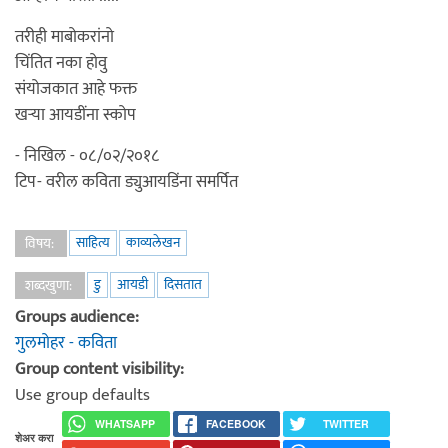
तरीही माबोकरांनो
चिंतित नका होवु
संयोजकात आहे फक्त
खऱ्या आयडींना स्कोप
- निखिल - ०८/०२/२०१८
टिप- वरील कविता ड्युआयडिंना समर्पित
साहित्य
काव्यलेखन
विषय:
डु
आयडी
दिसतात
शब्दखुणा:
Groups audience:
गुलमोहर - कविता
Group content visibility:
Use group defaults
WHATSAPP
FACEBOOK
TWITTER
शेअर करा