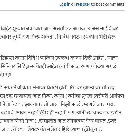
Log in
or
register
to post comments
डकीबाहेर शून्यात बघण्यात जात असतो.>> आजकाल असं नाहीये बर
्यावर तुम्ही पण फिरू शकता . विविध पर्यटन स्थळांना भेटी देऊ
टिझन्स करता विविध प्याकेज उपलब्ध करून दिली आहेत . त्याचा
ी सिनियर सिटिझन्स घेतही आहेत त्यांची आजारपण /गोळ्या सगळं
दी रहा
 संघटनेची काम अंगावर घेतली होती. रिटायर झाल्यावर ती रुद्र
रुद्र म्हणायला जात होत्या. त्यांना ( त्यांच्या ग्रुपला )घरोघरी आमंत्रण
री पेक्षा रिटायर झाल्यावर ती जास्त बिझी झाली. म्हणजे आज घरात
 कशाची आवड नव्हती/ईछाही नव्हती पण त्यांनी त्यांच स्वतःच रुटीन
संद्याकाळ दोन्ही वेळा ) .लायब्ररीत जात सकाळचा पेपर वाचत .इतर
त . ते स्वतः शेवटपर्यंत मजेत राहिले त्याच्या ईछेनुसार.