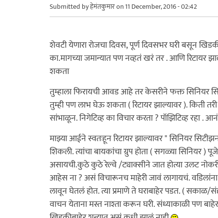
Submitted by
हेमंतकुमार
on 11 December, 2016 - 02:42
शेवटी येणारा रोजचा दिवस, पूर्ण दिवसभर घरी बसून खि
का.मागच्या जमान्यात पण नव्हतं खरं तर . आणि रिटायर झाल
शकता
तुम्हाला फिरायची आवड आहे तर केसरीने फक्त सिनियर सि
तुम्ही पण लाभ घेऊ शकता ( रिटायर झाल्यावर ). किती तर
सांभाळून. निगेटिव्ह का विचार करता ? पॉझिटिव्ह रहा . आनं
माझ्या आईने स्वतःहून रिटायर झाल्यावर " सिनियर सिटीझन"
शिकली. त्यांचा बायकांचा ग्रुप होता ( सगळ्या सिनियर ) पूजेला 
असायची.कुठे कुठे रेल्वे /ट्याक्सीने जात होत्या उलट नोक
आहेस ना ? असं विचारूनच माहेरी जावं लागायचं. वडिलांना
लावून घेतलं होत. त्या प्रमाणे ते घराबाहेर पडत. ( सकाळ/
वाचन येताना मस्त नाश्ता करून घरी. संध्याकाळी पण बाहेर जा
खिडकीबाहेर शून्यात असं कधी झालं नाही