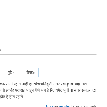
s
पुढे >
शेवट »
रणांनी रहात नाही हा स्वेच्छानिवृत्ती नंतर स्वानुभव आहे. पण
 आनंद पदारात पाडून घेणे मग हे रिटायमेंट पुर्वी वा नंतर सगळ्याला
ीत हे होत रहाते
Log in
or
register
to post comments