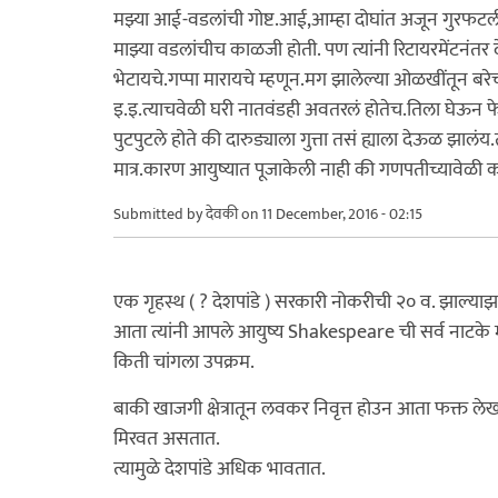
मझ्या आई-वडलांची गोष्ट.आई,आम्हा दोघांत अजून गुरफटली
माझ्या वडलांचीच काळजी होती. पण त्यांनी रिटायरमेंटनंतर द
भेटायचे.गप्पा मारायचे म्हणून.मग झालेल्या ओळखींतून बर
इ.इ.त्याचवेळी घरी नातवंडही अवतरलं होतेच.तिला घेऊन फेर
पुटपुटले होते की दारुड्याला गुत्ता तसं ह्याला देऊळ झालंय.त
मात्र.कारण आयुष्यात पूजाकेली नाही की गणपतीच्यावेळी 
Submitted by
देवकी
on 11 December, 2016 - 02:15
एक गृहस्थ ( ? देशपांडे ) सरकारी नोकरीची २० व. झाल्याझा
आता त्यांनी आपले आयुष्य Shakespeare ची सर्व नाटके 
किती चांगला उपक्रम.
बाकी खाजगी क्षेत्रातून लवकर निवृत्त होउन आता फक्त लेख
मिरवत असतात.
त्यामुळे देशपांडे अधिक भावतात.