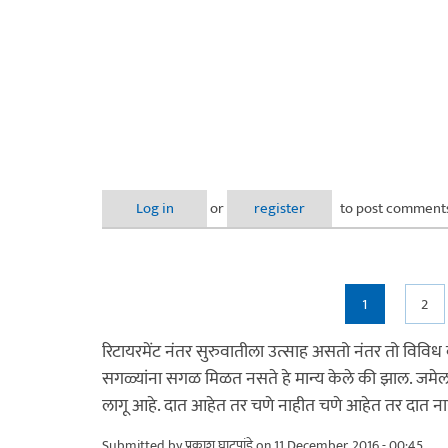
Log in
or
register
to post comment
Pages
1
2
रिटायरमेंट नंतर सुरुवातीला उत्साह असतो नंतर तो विविध का
सगळ्यांना सगळ मिळत नसते हे मान्य केले की झाल. जमेल तो
लागू आहे. दात आहेत तर चणे नाहीत चणे आहेत तर दात नाह
Submitted by
प्रकाश घाटपांडे
on 11 December, 2016 - 00:45