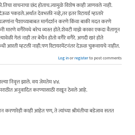
.तिचा वाचनाचा छंद होताच.त्यामुळे विशेष काही जाणवले नाही.
ेऊळ पकडले.अर्थात देवभक्ती नव्हे,तर इतर रिटायर्ड म्हातारे
ेचजणांना पैशाच्याबाबत मार्गदर्शन करणे किंवा बाकी मदत करणे
ी मारणे वगैरेंमधे बरेच व्यस्त होते.शेवटी माझे काका एकदा वैतागून
्यावेळी गेलं नाही तर बेचैन होतो वगैरे वगैरे. अगदी खरं होते
कधी आरती म्हटली नाही.पण रिटायरमेंटनंतर देऊळ चुकवायचे नाहीत.
Log in
or
register
to post comments
ल्या निवृत्त झाले. वय जेमतेम ४४.
मराठीत अनुवादित करण्यासाठी राखून ठेवले आहे.
न करणारेही काही आहेत पण, ते त्यांच्या श्रीमंतीचा बडेजाव सतत