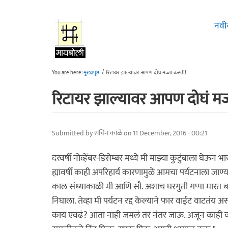
Skip to main content
नवी
You are here:
मुख्यपृष्ठ
/
रिटायर झाल्यावर आपण दोघं मज्जा करू!!!
रिटायर झाल्यावर आपण दोघं मज्
Submitted by
सचिन काळे
on 11 December, 2016 - 00:21
दरवर्षी नोव्हेंबर-डिसेम्बर मध्ये मी माझ्या कुटुंबाला 
ह्यावर्षी काही अपरिहार्य कारणामुळे आमचा पर्यटनाला जाण्य
काल संध्याकाळी मी आणि सौ. अशाच घरगुती गप्पा मारत बसलो 
निघाला. तेव्हा मी पर्यटन रद्द केल्याने फार वाईट वाटतंय अ
काय एवढं? आता नाही जमलं तर नंतर जाऊ. अजून काही वर्षा