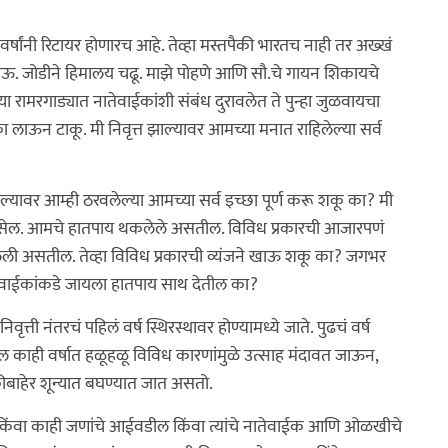
र्षांनी रिटायर होणारच आहे. तेव्हा मस्तपैकी भारतच नाही तर अख्खं
ाऊ. जोडीने हिमालय चढू. माझे पोहणे आणि सौ.चे गायन शिकायचे
्या रामरगाड्यात नातेवाईकांशी संबंध दुरावलेत ते पुन्हा जुळवायचा
 लाऊन टाकू. मी निवृत्त झाल्यावर आमच्या मनात राहिलेल्या सर्व
ाल्यावर आम्ही ठरवलेल्या आमच्या सर्व इच्छा पूर्ण करू शकू का? मी
लं असेल. आमचे हातपाय थकलेले असतील. विविध प्रकारची आजारपणं
लेली असतील. तेव्हा विविध प्रकारची व्यंजने खाऊ शकू का? जगभर
तेवाईकांकडे जायला हातपाय साथ देतील का?
त्ती नंतरचं पहिलं वर्ष स्थिरस्थावर होण्यामध्ये जाते. पुढचं वर्ष
ल काही वर्षात हळूहळू विविध कारणांमुळे उत्साह मंदावत जाऊन,
ीबाहेर शून्यात बघण्यात जात असतो.
 किंवा काही जणांचे आईवडील किंवा त्यांचे नातेवाईक आणि ओळखीचे