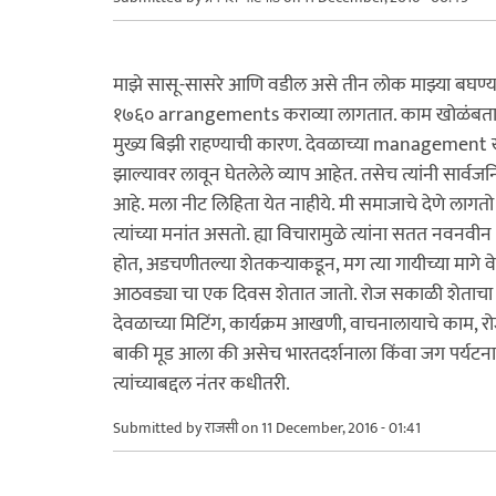
माझे सासू-सासरे आणि वडील असे तीन लोक माझ्या बघण्य
१७६० arrangements कराव्या लागतात. काम खोळंबतात. सास
मुख्य बिझी राहण्याची कारण. देवळाच्या management खूप
झाल्यावर लावून घेतलेले व्याप आहेत. तसेच त्यांनी सार
आहे. मला नीट लिहिता येत नाहीये. मी समाजाचे देणे लाग
त्यांच्या मनांत असतो. ह्या विचारामुळे त्यांना सतत नव
होत, अडचणीतल्या शेतकऱ्याकडून, मग त्या गायीच्या मागे वे
आठवड्या चा एक दिवस शेतात जातो. रोज सकाळी शेताचा अपड
देवळाच्या मिटिंग, कार्यक्रम आखणी, वाचनालायाचे काम, 
बाकी मूड आला की असेच भारतदर्शनाला किंवा जग पर्यटन
त्यांच्याबद्दल नंतर कधीतरी.
Submitted by
राजसी
on 11 December, 2016 - 01:41