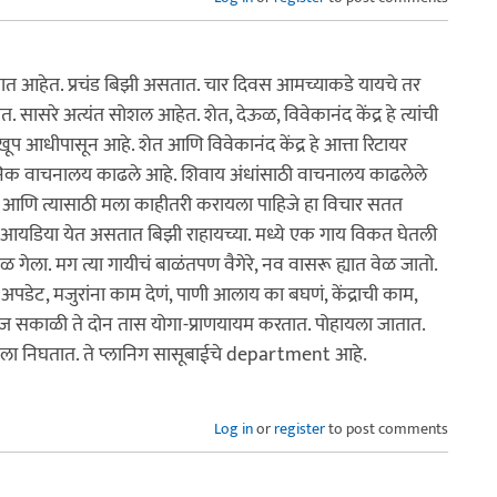
ात आहेत. प्रचंड बिझी असतात. चार दिवस आमच्याकडे यायचे तर
रे अत्यंत सोशल आहेत. शेत, देऊळ, विवेकानंद केंद्र हे त्यांची
 आधीपासून आहे. शेत आणि विवेकानंद केंद्र हे आत्ता रिटायर
्वजनिक वाचनालय काढले आहे. शिवाय अंधांसाठी वाचनालय काढलेले
तो आणि त्यासाठी मला काहीतरी करायला पाहिजे हा विचार सतत
नवीन आयडिया येत असतात बिझी राहायच्या. मध्ये एक गाय विकत घेतली
ळ गेला. मग त्या गायीचं बाळंतपण वैगेरे, नव वासरू ह्यात वेळ जातो.
ेट, मजुरांना काम देणं, पाणी आलाय का बघणं, केंद्राची काम,
रोज सकाळी ते दोन तास योगा-प्राणयायम करतात. पोहायला जातात.
ाला निघतात. ते प्लानिग सासूबाईचे department आहे.
Log in
or
register
to post comments