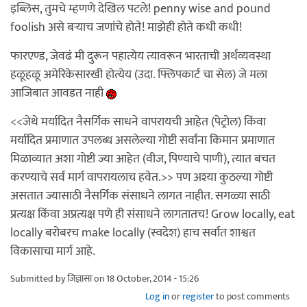
इब्लिस, तुमचे म्हणणे देखिल पटले! penny wise and pound
foolish असे बऱ्याच जणांचे होते! माझेही होते कधी कधी!
फारएण्ड, जेवढं मी दुरून पहात्येय त्यावरून भारताची अर्थव्यवस्था
हळूहळू अमेरिकेसारखी होत्येय (उदा. फ्लिपकार्ट चा सेल) जे मला
आजिबात आवडत नाही
<<जेथे मर्यादित नैसर्गिक साधने वापरायची आहेत (पेट्रोल) किंवा
मर्यादित प्रमाणात उपलब्ध असलेल्या गोष्टी सर्वांना किमान प्रमाणात
मिळाव्यात अशा गोष्टी ज्या आहेत (वीज, पिण्याचे पाणी), त्यात बचत
करण्याचे सर्व मार्ग वापरायलाच हवेत.>> पण अश्या कुठल्या गोष्टी
असतात ज्यासाठी नैसर्गिक संसाधने लागत नाहीत. सगळ्या साठी
प्रत्यक्ष किंवा अप्रत्यक्ष पणे ही संसाधने लागतातच! Grow locally, eat
locally बरोबरच make locally (स्वदेश) हाच सर्वात शाश्वत
विकासाचा मार्ग आहे.
Submitted by
जिज्ञासा
on 18 October, 2014 - 15:26
Log in
or
register
to post comments