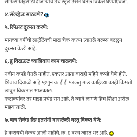
साफसफाईसाठी शेजार्‍यांचे उंच स्टूल उसने घेतले विकत घेण्याऐवजी.
४. सॅल्व्हेजः साठवणे?
५. रिपेअरः दुरुस्त करणे:
मागच्या वर्षीची लाईटिंगची माळ चेक करुन त्यातले बल्ब्स बदलुन
दुरुस्त केली आहे.
६. डू विदाऊटः च्याशिवाय काम चालवणे:
नवीन कपडे घेतले नाहीत. एकतर आता बाराही महिने कपडे घेणे होते.
शिवाय दिवाळी आहे म्हणुन काहीही फालतु माल काहिच्या काही किंमती
लावुन विकतात आजकाल.
फटाक्यांवर तर माझा प्रचंड राग आहे. ते घ्यावे लागणे हिच शिक्षा असेल
माझ्यासाठी.
७. बाय सेकंड हँडः इतरांनी वापरलेली वस्तु विकत घेणे:
हे करायची वेळच आली नाहीये. क्र. ६ वरच जास्त भर आहे.