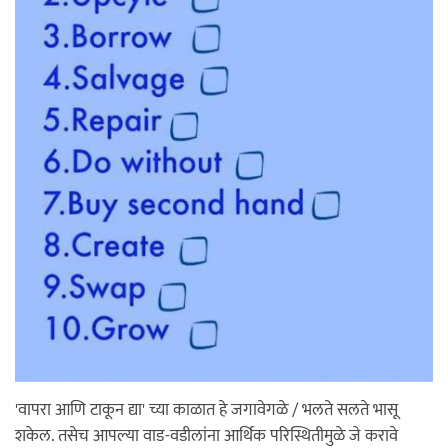
'वापरा आणि टाकून द्या' च्या काळात हे जगावेगळे / भलते सलते भासू
शकेल. तसेच आपल्या वाड-वडीलांना आर्थिक परिस्थितीमुळे जे करावे