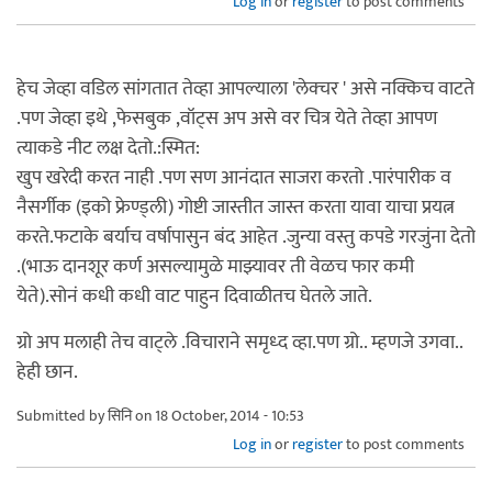
Log in
or
register
to post comments
हेच जेव्हा वडिल सांगतात तेव्हा आपल्याला 'लेक्चर ' असे नक्किच वाटते
.पण जेव्हा इथे ,फेसबुक ,वॉट्स अप असे वर चित्र येते तेव्हा आपण
त्याकडे नीट लक्ष देतो.:स्मित:
खुप खरेदी करत नाही .पण सण आनंदात साजरा करतो .पारंपारीक व
नैसर्गीक (इको फ्रेण्ड्ली) गोष्टी जास्तीत जास्त करता यावा याचा प्रयत्न
करते.फटाके बर्याच वर्षापासुन बंद आहेत .जुन्या वस्तु कपडे गरजुंना देतो
.(भाऊ दानशूर कर्ण असल्यामुळे माझ्यावर ती वेळच फार कमी
येते).सोनं कधी कधी वाट पाहुन दिवाळीतच घेतले जाते.
ग्रो अप मलाही तेच वाट्ले .विचाराने समृध्द व्हा.पण ग्रो.. म्हणजे उगवा..
हेही छान.
Submitted by
सिनि
on 18 October, 2014 - 10:53
Log in
or
register
to post comments