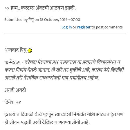
>> हम्म.. कस्टम्स अ‍ॅक्टची आठवण झाली.
Submitted by
पियू
on 18 October, 2014 - 07:00
Log in
or
register
to post comments
धन्यवाद पियु
ऋन्मेऽऽष -
बरेचदा पैश्याचा प्रश्न नसल्यास या प्रकारचे विचारमंथन न
करता निर्णय घेतले जातात. जे खरे तर चुकीचे आहे, कारण पैसे कितीही
असले तरी नैसर्गिक साधनसंपत्ती मात्र मर्यादीतच आहेच.
अगदी अगदी
दिनेश +१
इतक्यात दिवाळी येत्ये म्हणून त्याच्याशी निगडीत गोष्टी आठवताहेत पण
ही जीवन पद्धती एरवी देखिल बाणवण्याजोगी आहे.