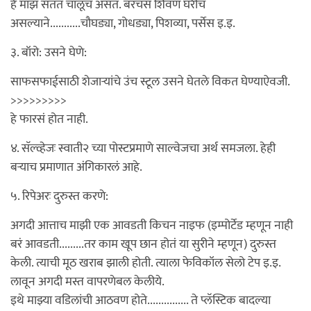
हे माझं सतत चालूच असतं. बरंचसं शिवण घरीच
असल्याने...........चौघड्या, गोधड्या, पिशव्या, पर्सेस इ.इ.
३. बॉरो: उसने घेणे:
साफसफाईसाठी शेजार्‍यांचे उंच स्टूल उसने घेतले विकत घेण्याऐवजी.
>>>>>>>>>
हे फारसं होत नाही.
४. सॅल्व्हेजः स्वाती२ च्या पोस्टप्रमाणे साल्वेजचा अर्थ समजला. हेही
बर्‍याच प्रमाणात अंगिकारलं आहे.
५. रिपेअरः दुरुस्त करणे:
अगदी आत्ताच माझी एक आवडती किचन नाइफ (इम्पोर्टेड म्हणून नाही
बरं आवडती.........तर काम खूप छान होतं या सुरीने म्हणून) दुरुस्त
केली. त्याची मूठ खराब झाली होती. त्याला फेविकॉल सेलो टेप इ.इ.
लावून अगदी मस्त वापरणेबल केलीये.
इथे माझ्या वडिलांची आठवण होते............... ते प्लॅस्टिक बादल्या