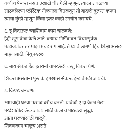
कधीच फेकत नसत एखादी चीर गेली म्हणून. त्याला जवळच्या
साठवलेल्या प्लॅस्टिक गोळ्याला वितळवून ती बादली दुरुस्त करून
त्याचा कुंडी म्हणून किंवा इतर काही उपयोग करायचे.
६. डू विदाऊटः च्याशिवाय काम चालवणे:
हेही खूप वेळा केले जाते. बर्‍याच गोष्टींबाबत विचारपूर्वक.
फटाक्यांवर तर माझा प्रचंड राग आहे. ते घ्यावे लागणे हिच शिक्षा असेल
माझ्यासाठी. पियू +१००
७. बाय सेकंड हँडः इतरांनी वापरलेली वस्तु विकत घेणे:
शिकत असताना पुस्तके हमखास सेकन्ड हॅन्ड घेतली जायची.
८. क्रिएटः बनवणे:
आमचाही घरचा फराळ घरीच बनतो. यावेळी २ दा केला गेला.
परदेशातील लेक जावयांसाठी केला व पाठवला सुद्धा.
आता घरच्यांसाठी चालूये.
शिवणकाम चालूच असते.