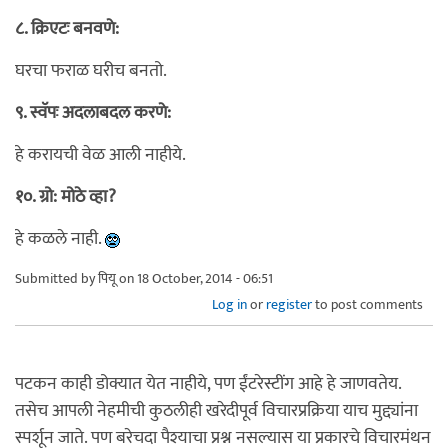
८. क्रिएटः बनवणे:
घरचा फराळ घरीच बनतो.
९. स्वॅपः अदलाबदल करणे:
हे करायची वेळ आली नाहीये.
१०. ग्रो: मोठे व्हा?
हे कळले नाही.
Submitted by
पियू
on 18 October, 2014 - 06:51
Log in
or
register
to post comments
पटकन काही डोक्यात येत नाहीये, पण ईंटरेस्टींग आहे हे जाणवतेय.
तसेच आपली नेहमीची कुठलीही खरेदीपूर्व विचारप्रक्रिया याच मुद्द्यांना
स्पर्शून जाते. पण बरेचदा पैश्याचा प्रश्न नसल्यास या प्रकारचे विचारमंथन