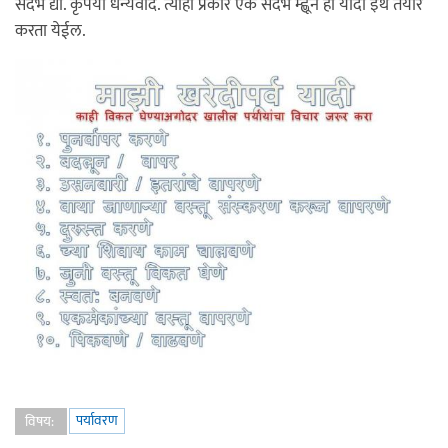
संदर्भ द्या. कृपया धन्यवाद. त्याही प्रकारे एक संदर्भ म्ह्णून ही यादी इथे तयार
करता येईल.
पर्यावरण
विषय: