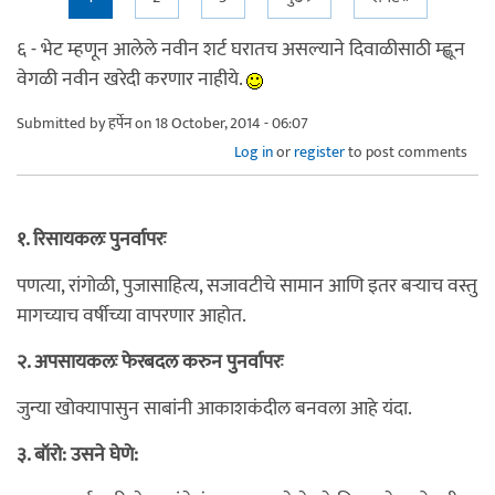
Pages
६ - भेट म्हणून आलेले नवीन शर्ट घरातच असल्याने दिवाळीसाठी म्ह्णून
वेगळी नवीन खरेदी करणार नाहीये.
Submitted by
हर्पेन
on 18 October, 2014 - 06:07
Log in
or
register
to post comments
१. रिसायकलः पुनर्वापरः
पणत्या, रांगोळी, पुजासाहित्य, सजावटीचे सामान आणि इतर बर्‍याच वस्तु
मागच्याच वर्षीच्या वापरणार आहोत.
२. अपसायकलः फेरबदल करुन पुनर्वापरः
जुन्या खोक्यापासुन साबांनी आकाशकंदील बनवला आहे यंदा.
३. बॉरो: उसने घेणे: