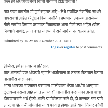
केले तर अर्थव्यवस्थेवर किती परिणाम होऊ शकतो?
मात्र एका बाबतीत मी पूर्ण सहमत आहे - जेथे मर्यादित नैसर्गिक साधने
वापरायची आहेत (पेट्रोल) किंवा मर्यादित प्रमाणात उपलब्ध असलेल्या
गोष्टी सर्वांना किमान प्रमाणात मिळाव्यात अशा गोष्टी ज्या आहेत (वीज,
पिण्याचे पाणी), त्यात बचत करण्याचे सर्व मार्ग वापरायलाच हवेत.
Submitted by
फारएण्ड
on 18 October, 2014 - 14:35
Log in
or
register
to post comments
ईब्लिस, इथेही सर्वोत्तम प्रतिसाद.
यात आणखी एक अ‍ॅडायचे म्हणजे भाजीपाला वा तत्सम शेतमाल घेताना
घासाघीस करू नका.
आता आमच्या नाक्यावर बसणारा भाजीवाला भैय्या आधीच आम्हाला
लुटायला बसला आहे त्यात त्याच्याशी घासाघीस करू नका असा याचा
ढोबळमानाने अर्थ होतो. आणि या मेसेजला सारे हो, हो करतात. पण याने
आपल्या शेतकरी बांधवांना काय फायदा होणार आहे याचा विचार कोणी