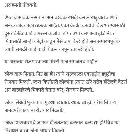
असहमती नोंदवतो.
ऐपत व आवक नसताना अनावश्यक खरेदी करून खड्ड्यात जाणारे
अनेक लोक मला ठाऊक आहेत. एका क्रेडीट कार्डाचं बिल भरण्यासाठी
दुसरं क्रेडिटकार्ड वापरून कर्जाचा डोंगर उभा करणार्‍या इंजिनियर
मित्रासाठी आम्ही काँट्री काढून पैसे जमा केले होते अन समारंभपूर्वक
त्याची सगळी कार्डं कात्री घेऊन कापून टाकली होती.
या असल्या रोजगारवाल्या पोस्टी मला समजतच नाहीत.
लोक दारू पितात. पिउ द्या हो! त्याने सरकारला एक्साईज ड्यूटीचा
रोजगार मिळतो, प्लस कितीतरी लोकांना (त्यात खरे गरीब हॉटेलचे वेटर्स
अन बारबाहेरचे भिकारी येतात बरं!) रोजगार मिळतो..
लोक सिग्रेटी फु़ंकतात, गुटखा खातात. खाऊ द्या हो! गरीब बिचार्‍या
पानटपरीवाल्यांना रोजगार मिळतो..
लोक डान्सबारमधे जाऊन दौलतजादा करतात. करू द्या हो! बिचार्‍या
निराधार बारबालांना आधार मिळतो..