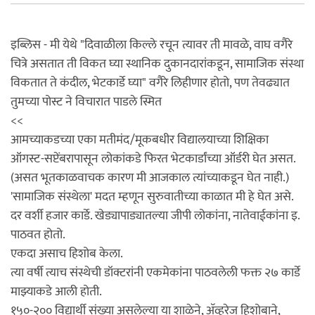
इब्लिस - मी येथे "दिवाळीला किल्ले रचून त्यावर ती मावळे, वाघ वगैरे
चित्रे असतात ती विकत घ्या स्थानिक दुकानदारांकडून, सामाजिक संस्था
विकतात ते कंदील, भेटकार्डे घ्या" वगैरे लिहीणार होतो, पण तेवढ्यात
तुमच्या पोस्ट ने विचारात पाडले स्मित
<<
आमच्याकडच्या एका मतीमंद/मूकबधीर विद्यालयाच्या शिक्षिका
ऑगस्ट-सप्टेंबरापासून लोकांकडे फिरत भेटकार्डांच्या ऑर्डरी घेत असत.
(असत भूतकाळवाचक कारण मी आजकाल त्यांच्याकडून घेत नाही.)
'सामाजिक संस्थेला' मदत म्हणून सुरुवातीच्या काळात मी हे घेत असे.
दर वर्शी हजार कार्डे. खेड्यापाड्यातल्या जीपी लोकांना, नातेवाईकांना इ.
पाठवत होतो.
एकदा असाच हिशोब केला.
त्या वर्षी त्याच संस्थेची डॉक्टरांनी एकमेकांना पाठवलेली फक्त २७ कार्डे
माझ्याकडे आली होती.
१५०-२०० विद्यार्थी संख्या असलेल्या या शाळेने, अ‍ॅव्हरेज हिशोबाने,