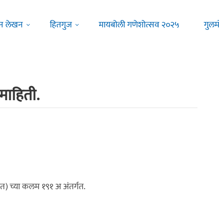
न लेखन
हितगुज
मायबोली गणेशोत्सव २०२५
गुलम
माहिती.
त) च्या कलम १९१ अ अंतर्गत.