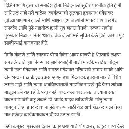
दिक्षित आणि इतरांचा समावेश होता. निवेदनाला सुधीर गाडगीळ होते हे मी
सांगितलं नाही तरी चालेल. कार्यक्रमाची सुरुवात हृदयनाथ मंगेशकर
ह्यांच्या भाषणाने झाली आणि आश्चर्य म्हणजे त्यांनी आपले भाषण लगेच
संपवले! आणि पुढे गाडगीळ ह्यांनी सूत्र हातात घेतली. एकंदर सर्वांना
पुरस्कार मिळाल्यानंतर 'थोडाच वेळ बोला' असे सुचित केले होते. कारण पुढे
झाकीरभाई वाजवणार होते.
नेमके बोलणे आणि स्वतःवर योग्य वेळेस आवर घालणे हे श्रेष्ठत्वाचे लक्षण
समजले जाते. ह्या निकषावर झाकीरभाईंनी बाजी मारली. मराठीत बोलून
त्यांनी लता मंगेशकर आणि समस्त मंगेशकर परिवाराचे आभार मानले आणि
दोन शब्द - thank you असं म्हणून हशा मिळवला. इतरांना मात्र ते विशेष
जमले नाही आणि त्यांना थांबविण्यासाठी गाडगीळ सारखे पुढे येउन त्यांच्या
बाजूला उभे राहत होते. परंतु काही वृध्द कलाकार असतात ज्यांना स्वतः
बाबत सांगावेसे वाटू शकते. डॉ. आनंद यादव त्यांच्यापैकी. परंतु त्यांना
थांबवून जेव्हा इतर लोकांना पुढे करण्यासाठी वेळ खर्च होऊ लागला तेव्हा
मात्र एकंदर कार्यक्रमाबाबत चीडच उत्पन्न झाली.
ऋषी कपूरला पुरस्कार देताना कपूर घराण्याचे योगदान ह्याबद्दल भाष्य केले