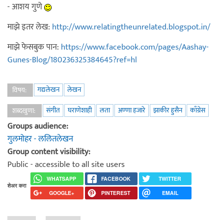
- आशय गुणे
माझे इतर लेख:
http://www.relatingtheunrelated.blogspot.in/
माझे फेसबुक पान:
https://www.facebook.com/pages/Aashay-
Gunes-Blog/180236325384645?ref=hl
गद्यलेखन
लेखन
विषय:
संगीत
घराणेशाही
लता
अण्णा हजारे
झाकीर हुसैन
काँग्रेस
शब्दखुणा:
Groups audience:
गुलमोहर - ललितलेखन
Group content visibility:
Public - accessible to all site users
WHATSAPP
FACEBOOK
TWITTER
शेअर करा
GOOGLE+
PINTEREST
EMAIL