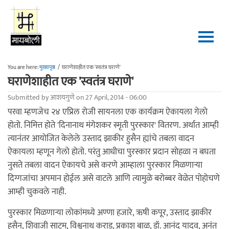
Skip to main content
You are here:
मुख्यपृष्ठ
/
घराणेशाहीत एक 'स्वतंत्र घराणे'
घराणेशाहीत एक 'स्वतंत्र घराणे'
Submitted by
आशयगुणे
on 27 April, 2014 - 06:00
परवा म्हणजेच २४ एप्रिल रोजी सायनला एक कार्यक्रम ऐकायला गेलो
होतो. निमित्त होते 'दिनानाथ मंगेशकर स्मृती पुरस्कार' वितरण. अर्थात आम्ही
त्यानंतर आयोजित केलेले उस्ताद झाकीर हुसैन ह्यांचे तबला वादन
ऐकायला म्हणून गेलो होतो. परंतु आधीचा पुरस्कार प्रदान सोहळा न बघता
नुसते तबला वादन ऐकायचे असे करणे आम्हाला पुरस्कार मिळणाऱ्या
दिग्गजांचा अपमान होईल असे वाटले आणि त्यामुळे बरोब्बर वेळेत पोहोचणे
आम्ही चुकवले नाही.
पुरस्कार मिळणाऱ्या लोकांमध्ये अण्णा हजारे, ऋषी कपूर, उस्ताद झाकीर
हुसैन, शिवाजी साटम, विश्वनाथ कराड, प्रकाश बाळ, डॉ. आनंद यादव, अनंत