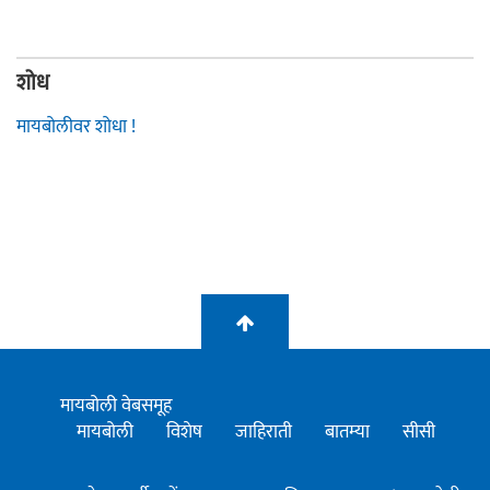
शोध
मायबोलीवर शोधा !
मायबोली वेबसमूह
मायबोली
विशेष
जाहिराती
बातम्या
सीसी