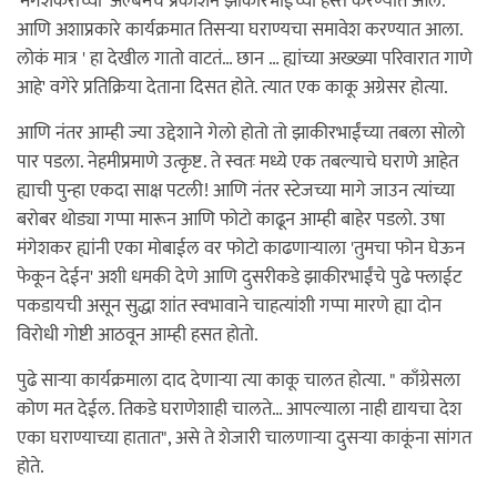
'मंगेशकराच्या' अल्बमचे प्रकाशन झाकीरभाईंच्या हस्ते करण्यात आले.
आणि अशाप्रकारे कार्यक्रमात तिसऱ्या घराण्यचा समावेश करण्यात आला.
लोकं मात्र ' हा देखील गातो वाटतं… छान … ह्यांच्या अख्ख्या परिवारात गाणे
आहे' वगेरे प्रतिक्रिया देताना दिसत होते. त्यात एक काकू अग्रेसर होत्या.
आणि नंतर आम्ही ज्या उद्देशाने गेलो होतो तो झाकीरभाईंच्या तबला सोलो
पार पडला. नेहमीप्रमाणे उत्कृष्ट. ते स्वतः मध्ये एक तबल्याचे घराणे आहेत
ह्याची पुन्हा एकदा साक्ष पटली! आणि नंतर स्टेजच्या मागे जाउन त्यांच्या
बरोबर थोड्या गप्पा मारून आणि फोटो काढून आम्ही बाहेर पडलो. उषा
मंगेशकर ह्यांनी एका मोबाईल वर फोटो काढणाऱ्याला 'तुमचा फोन घेऊन
फेकून देईन' अशी धमकी देणे आणि दुसरीकडे झाकीरभाईंचे पुढे फ्लाईट
पकडायची असून सुद्धा शांत स्वभावाने चाहत्यांशी गप्पा मारणे ह्या दोन
विरोधी गोष्टी आठवून आम्ही हसत होतो.
पुढे साऱ्या कार्यक्रमाला दाद देणाऱ्या त्या काकू चालत होत्या. " काँग्रेसला
कोण मत देईल. तिकडे घराणेशाही चालते… आपल्याला नाही द्यायचा देश
एका घराण्याच्या हातात", असे ते शेजारी चालणाऱ्या दुसऱ्या काकूंना सांगत
होते.