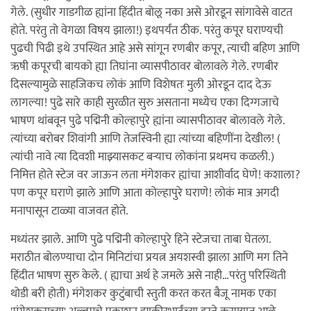
गेले. (सुधीर गाडगीळ ह्यांना हिंदीत बोलू नका असे ओरडून सांगावेसे वाटत
होते. परंतु तो वेगळा विषय झाला!) इथपर्यंत ठीक. परंतु कपूर घराण्यची
पुढची पिढी इथे उपस्थित आहे असे सांगून रणबीर कपूर, त्याची बहिण आणि
ऋषी कपूरची बायको ह्या तिघांना व्यासपीठावर बोलावले गेले. रणबीर
दिसल्यामुळे साहजिकच लोकं आणि विशेषतः मुली ओरडून दाद देऊ
लागल्या! पुढे सारे काही सुरळीत सुरु असताना मध्येच एका दिग्गजाचे
भाषण थांबवून पुढे पद्मिनी कोल्हापुरे ह्यांना व्यासपीठावर बोलावले गेले.
त्यांच्या बरोबर शिवांगी आणि तेजस्विनी ह्या त्यांच्या बहिणींना देखील! (
त्यांची नावे त्या दिवशी माझ्यासकट बऱ्याच लोकांना प्रथमच कळली.)
निमित्त होते स्टेज वर जाऊन लता मंगेशकर ह्यांचा आशीर्वाद घेणे! कशाला?
पण कपूर घराणे झाले आणि आता कोल्हापुरे घराणे! लोकं मात्र अगदी
मनापासून टाळ्या वाजवत होते.
मध्यंतर झाले. आणि पुढे पद्मिनी कोल्हापुरे हिने स्टेजचा ताबा घेतला.
मराठीत बोलण्याचा दोन मिनिटांचा प्रयत्न अयशस्वी झाला आणि मग तिने
हिंदीत भाषण सुरु केले. ( ह्याचा अर्थ हे जमले असे नाही…परंतु परिस्थिती
थोडी बरी होती) मंगेशकर कुटुंबाची स्तुती करत करत बैजू नामक एका