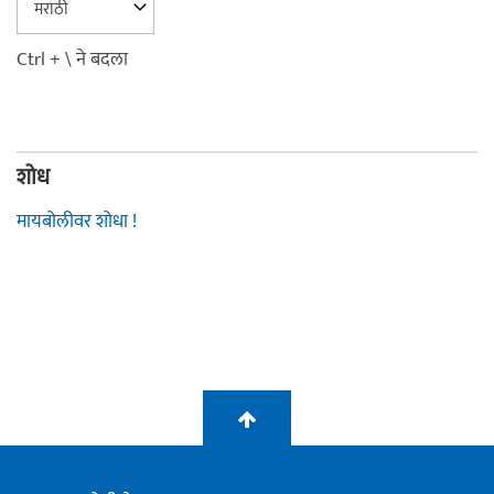
Ctrl + \ ने बदला
शोध
मायबोलीवर शोधा !