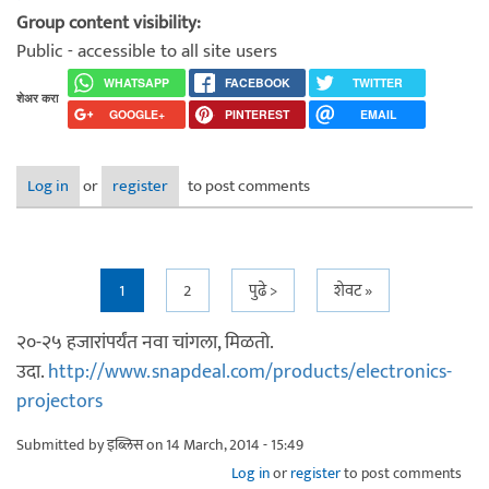
Group content visibility:
Public - accessible to all site users
WHATSAPP
FACEBOOK
TWITTER
शेअर करा
GOOGLE+
PINTEREST
EMAIL
Log in
or
register
to post comments
Pages
1
2
पुढे >
शेवट »
२०-२५ हजारांपर्यंत नवा चांगला, मिळतो.
उदा.
http://www.snapdeal.com/products/electronics-
projectors
Submitted by
इब्लिस
on 14 March, 2014 - 15:49
Log in
or
register
to post comments