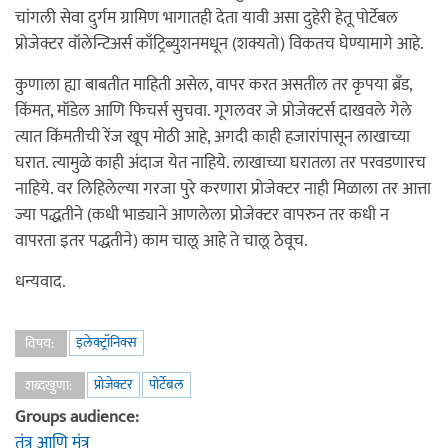
चांगली सेवा दुर्गम ग्रामिण भागातही देता यावी असा दुहेरी हेतू पोर्टेबल
प्रोजेक्टर वॉलेन्टिअर्स काँट्रिब्युशनमधून (शक्यतो) विकतच घेण्यामागे आहे.
कुणाला ह्या बाबतीत माहिती असेल, वापर करत असतील तर कृपया ब्रँड,
किंमत, मॉडेल आणि फिचर्स सुचवा. गूगलवर जे प्रोजेक्टर्स दाखवले गेले
त्यात किंमतीची रेंज खूप मोठी आहे, अगदी काही हजारांपासून लाखाच्या
घरात. त्यामुळे काही अंदाज येत नाहिये. लाखाच्या घरातला तर परवडणारच
नाहिये. वर लिहिलेल्या गरजा पुरे करणारा प्रोजेक्टर नाही मिळाला तर आत्ता
ज्या पद्धतीने (कधी भाड्याने आणलेला प्रोजेक्टर वापरुन तर कधी न
वापरता इतर पद्धतीने) काम चालू आहे ते चालू ठेवूच.
धन्यवाद.
इलेक्ट्रॉनिक्स
विषय:
प्रोजेक्टर
पोर्टेबल
शब्दखुणा:
Groups audience:
तंत्र आणि मंत्र