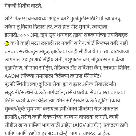
मेकची भितीच वाटते.
शोर्ट फिल्म्स बनवायच्या आहेत का? मुलांमुलींसाठी? मी त्या बनवू
शकेन तू विशय दिलास तर. जसे हात नीट धुवावे, स्वच्छता
इत्यादी.>>>> अमा, खूप खूप धन्यवाद तुझ्या सहकार्याच्या तयारीबद्दल
कधी काही मदत लागली तर नक्की सांगेन. शॉर्ट फिल्म्स वगैरे नाही
बनवत. संस्थेकडून अप्रूव्ह झालेल्या काही सीडीज येतात त्या दाखवाव्या
लागतात. उदाहरणार्थ सेंद्रीय शेती, पशुपालन वर्ग, गांडूळ खत प्रक्रिया,
वृक्षारोपण, बोन्साय स्पोर्ट्स, मेडिकल अँड सर्विसेस कँप, रक्तदान शिबिर,
AADM तर्फेच्या समाजाला दिलेल्या क्राऊड मॅनेजमेंट/
पूरपरिस्थितीतल्या/दुर्घटना सेवा. ह्या व इतर अनेक सेवांसंदर्भात
सद्गुरुंनी/संस्थेने केलेले मार्गदर्शन, तसेच प्रत्येक सेवा जास्त चांगल्या
रितीने कशी करता येईल त्या दृष्टीने स्पॉट्सवर केलेले शूटिंग (काय
चुकलं/कुठे सुधारणा करायला हवी/काय प्रॉब्लेम्स येऊ शकतात
इत्यादि), तसेच काही लेक्चर्सच्या दरम्यान वापरावा लागतो. काही
सीडीज खास ग्रामिण भागासाठी आहेत (AIGV अंतर्गत). एकंदरच ठाणे
ग्रामिण आणि ठाणे शहर अश्या दोन्ही भागात वापरला जाईल.