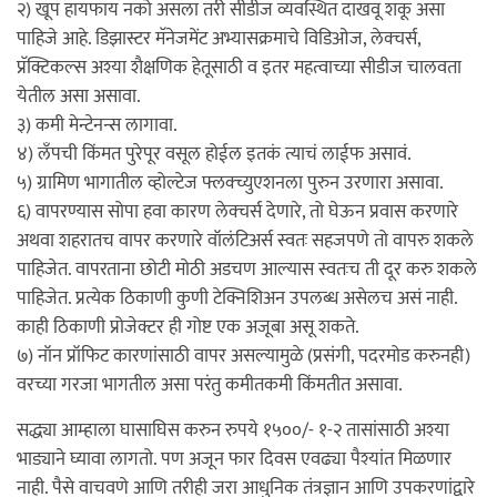
२) खूप हायफाय नको असला तरी सीडीज व्यवस्थित दाखवू शकू असा
पाहिजे आहे. डिझास्टर मॅनेजमेंट अभ्यासक्रमाचे विडिओज, लेक्चर्स,
प्रॅक्टिकल्स अश्या शैक्षणिक हेतूसाठी व इतर महत्वाच्या सीडीज चालवता
येतील असा असावा.
३) कमी मेन्टेनन्स लागावा.
४) लँपची किंमत पुरेपूर वसूल होईल इतकं त्याचं लाईफ असावं.
५) ग्रामिण भागातील व्होल्टेज फ्लक्च्युएशनला पुरुन उरणारा असावा.
६) वापरण्यास सोपा हवा कारण लेक्चर्स देणारे, तो घेऊन प्रवास करणारे
अथवा शहरातच वापर करणारे वॉलंटिअर्स स्वतः सहजपणे तो वापरु शकले
पाहिजेत. वापरताना छोटी मोठी अडचण आल्यास स्वतःच ती दूर करु शकले
पाहिजेत. प्रत्येक ठिकाणी कुणी टेक्निशिअन उपलब्ध असेलच असं नाही.
काही ठिकाणी प्रोजेक्टर ही गोष्ट एक अजूबा असू शकते.
७) नॉन प्रॉफिट कारणांसाठी वापर असल्यामुळे (प्रसंगी, पदरमोड करुनही)
वरच्या गरजा भागतील असा परंतु कमीतकमी किंमतीत असावा.
सद्ध्या आम्हाला घासाघिस करुन रुपये १५००/- १-२ तासांसाठी अश्या
भाड्याने घ्यावा लागतो. पण अजून फार दिवस एवढ्या पैश्यांत मिळणार
नाही. पैसे वाचवणे आणि तरीही जरा आधुनिक तंत्रज्ञान आणि उपकरणांद्वारे