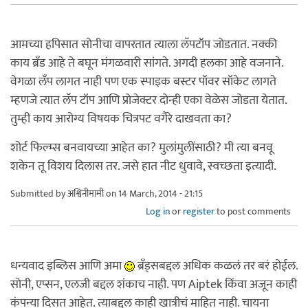
आमच्या हपिसात सोनीचा वापरतात त्याला लॅपटॉप जोडतात. नक्की
काय ब्रँड आहे ते बघून मंगळवारी सांगते. अगदी हलका आहे वजनाने.
वेगळा लँप लागत नाही पण एक स्पाइक बस्टर पॉवर सॉकेट लागते
म्हणजे त्यात लॅप टॉप आणि प्रोजेक्टर दोन्ही एका वेळेस जोडता येतात.
तुम्ही काय आरोग्य विषयक चित्रपट वगैरे दाखवता का?
शोर्ट फिल्म्स बनवायच्या आहेत का? मुलांमुलींसाठी? मी त्या बनवू
शकेन तू विशय दिलास तर. जसे हात नीट धुवावे, स्वच्छता इत्यादी.
Submitted by
अश्विनीमामी
on 14 March, 2014 - 21:15
Log in
or
register
to post comments
धन्यवाद इब्लिस आणि अमा
ब्रँड्सबद्दल अधिक कळलं तर बरं होईल.
सोनी, एप्सन, एलजी बद्दल शंकाच नाही. पण Aiptek किंवा अजून काही
कंपन्या दिसत आहेत. त्याबद्दल काही खात्रीचं माहित नाही. चायना