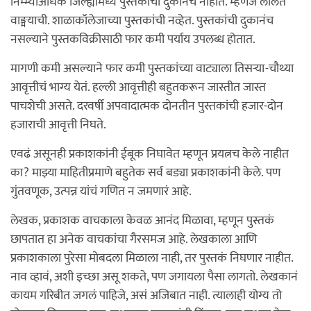
निम्म्याअधिक जिल्ह्यांमध्ये पुस्तकांची दुकानंच नाहीत. म्हणजे ललित
वाङ्मयाची. शाळाकॉलेजाच्या पुस्तकांची नव्हेत. पुस्तकांची दुकानंच
नसल्याने पुस्तकविक्रीसाठी फार कमी पर्याय उपलब्ध होतात.
मागणी कमी असल्याने फार कमी पुस्तकांच्या वाट्याला तिसर्‍या-चौथ्या
आवृत्तीचं भाग्य येतं. हल्ली आवृत्तीही बहुतकरून जास्तीत जास्त
पाचशेची असते. दरवर्षी अपवादात्मक दोनतीन पुस्तकांची हजार-दोन
हजाराची आवृत्ती निघते.
एवढं असूनही प्रकाशकांनी ईबूक निघावेत म्हणून प्रयत्नच केले नाहीत
का? माझ्या माहितीप्रमाणे बहुतेक सर्व बड्या प्रकाशकांनी केले. पण
गुंतवणूक, उत्पन्न यांचं गणित न जमणारं आहे.
लेखक, प्रकाशक वाचकाला केवळ आनंद मिळावा, म्हणून पुस्तकं
छापतात हा अनेक वाचकांचा गैरसमज आहे. लेखकाला आणि
प्रकाशकाला पुरेसा मोबदला मिळाला नाही, तर पुस्तकं निघणार नाहीत.
नाव व्हावं, अशी इच्छा असू शकते, पण जगायला पैसा लागतो. लेखकानं
कायम गरिबीत जगलं पाहिजे, असं अजिबात नाही. त्यालाही योग्य तो