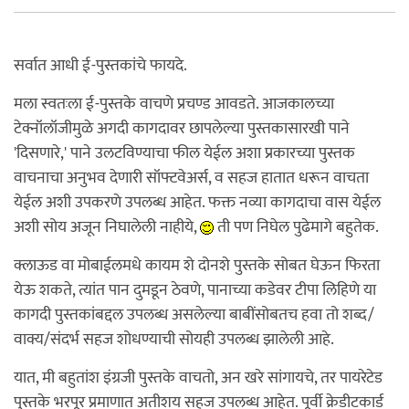
सर्वात आधी ई-पुस्तकांचे फायदे.
मला स्वतःला ई-पुस्तके वाचणे प्रचण्ड आवडते. आजकालच्या
टेक्नॉलॉजीमुळे अगदी कागदावर छापलेल्या पुस्तकासारखी पाने
'दिसणारे,' पाने उलटविण्याचा फील येईल अशा प्रकारच्या पुस्तक
वाचनाचा अनुभव देणारी सॉफ्टवेअर्स, व सहज हातात धरून वाचता
येईल अशी उपकरणे उपलब्ध आहेत. फक्त नव्या कागदाचा वास येईल
अशी सोय अजून निघालेली नाहीये,
ती पण निघेल पुढेमागे बहुतेक.
क्लाऊड वा मोबाईलमधे कायम शे दोनशे पुस्तके सोबत घेऊन फिरता
येऊ शकते, त्यांत पान दुमडून ठेवणे, पानाच्या कडेवर टीपा लिहिणे या
कागदी पुस्तकांबद्दल उपलब्ध असलेल्या बाबींसोबतच हवा तो शब्द/
वाक्य/संदर्भ सहज शोधण्याची सोयही उपलब्ध झालेली आहे.
यात, मी बहुतांश इंग्रजी पुस्तके वाचतो, अन खरे सांगायचे, तर पायरेटेड
पुस्तके भरपूर प्रमाणात अतीशय सहज उपलब्ध आहेत. पूर्वी क्रेडीटकार्ड