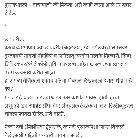
पुस्तक डालो + वाचण्याची की मिळवा. असे काही करता आले तर बहार
होईल.
*
लायब्ररीज.
काळाच्या ओघात ज्या लायब्ररीज बदलल्या, उदा. इमेलवर्/एसेमेसवर
पुस्तकाची मागणी नोंदविणे व हापिसात्/घरपोच पुस्तके मिळवणे. किंवा
जिथे स्कॅनर/फोटोकॉपी सुविधा उपलब्ध आहेत इ. प्रकारच्या लायब्रर्‍या
उत्तम व्यवसाय करीत आहेत.
हा सगळा बेसिकली एकाच प्रतिचा मोबदला लेखकाला देणारा धंदा नव्हे
का?
मग जर हे चालतं, तर ज्या थोड्याफार कॉपीज पायरेट होतील, त्या
असूनही (इन स्पाईट ऑफ देम) अ‍ॅक्चुअल लेखकास प्लस डिस्ट्रीब्यूटरला
चांगला फायदा होईल, असे वाटते.
गेल्या वर्षी अ‍ॅमेझॉनवर ईपुस्तके, कागदी पुस्तकांपेक्षा जास्त विकली
गेली, अशी माहिती मध्यंतरी वाचनात आली.