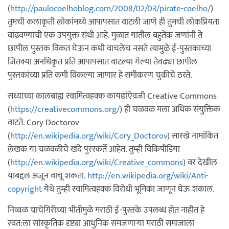
(
http://paulocoelhoblog.com/2008/02/03/pirate-coelho/
)
तुमची कलाकृती लोकांमध्ये आपापसात वाटली जाणे ही तुमची लोकप्रियता
वाढवण्याची एक उपयुक्त संधी आहे. मुळात यातील बहुतेक जणांनी ते
छापील पुस्तक विकत घेऊन कधी वाचलेच नसते त्यामुळे ई-पुस्तकाच्या
जितक्या अनधिकृत प्रति आपापसात वाटल्या गेल्या तेवढ्या छापील
पुस्तकांच्या प्रति कमी विकल्या जाणार हे समीकरण चुकीचे ठरते.
सध्याच्या कालबाह्य स्वामित्वहक्क कायद्यांऐवजी Creative Commons
(
https://creativecommons.org/
) ही चळवळ मला अधिक संयुक्तिक
वाटते. Cory Doctorov
(
http://en.wikipedia.org/wiki/Cory_Doctorov
) सारखे नामांकित
लेखक या चळवळीचे खंदे पुरस्कर्ते आहेत. तुम्ही विकिपीडिया
(
http://en.wikipedia.org/wiki/Creative_commons
) वर देखील
याबद्दल अजून वाचू शकता.
http://en.wikipedia.org/wiki/Anti-
copyright
येथे तुम्ही स्वामित्वहक्क विरोधी भूमिका जाणून घेऊ शकाल.
निव्वळ चाचेगिरीच्या भीतीमुळे मराठी ई-पुस्तके उपलब्ध होत नाहीत हे
स्वत:ला सांस्कृतिक दृष्ट्या आधुनिक समजणाऱ्या मराठी समाजाला