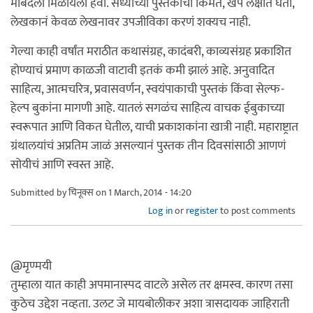
मोबदला मिळायला हवा. सध्याच्या पुस्तकांची किंमत, खप लक्षात घेता,
लेखकानं केवळ लेखनावर उपजीविका करणं शक्यच नाही.
गेल्या काही वर्षांत मराठीत कथासंग्रह, कादंबरी, काव्यसंग्रह प्रकाशित
होण्याचं प्रमाण काळजी वाटावी इतकं कमी झालं आहे. अनुवादित
साहित्य, आत्मचरित्र, प्रवासवर्णन, स्वयंपाकाची पुस्तकं किंवा सेल्फ-
हेल्प बुकांना मागणी आहे. यातलं सगळंच साहित्य वाचक ईबुकाच्या
स्वरूपात आणि विकत घेतील, याची प्रकाशकांना खात्री नाही. महाराष्ट्रात
ग्रंथालयांचं अप्रतिम जाळं असल्यानं पुस्तक तीन दिवसांसाठी आणणं
सोयीचं आणि स्वस्त आहे.
Submitted by
चिनूक्स
on 1 March, 2014 - 14:20
Log in
or
register
to post comments
@मृण्मयी
तुम्हाला यात काही अपमानास्पद वाटले असेल तर क्षमस्व. कारण तसा
कुठेच उद्देश नव्हता. उलट जे मायबोलीकर अशा त्रासदायक जाहिराती