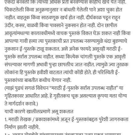
एकदा बनवली कि त्याच्या अधिक प्रती बनवण्यास काहीच खर्च येत नाही.
चिकटलेली किंवा अनुक्रमानुसार न बांधली गेलेली पाने अशा चुका होत
नाहीत. वाहतूक किंवा साठवणूक खर्च होत नाही. दीर्घकाळ पडून राहून
उंदीर, कसर, वाळवी किंवा पावसाने नुकसान होत नाही. दोन छापील
आवृत्यांमधल्या कालावधीमध्ये वाचक पुस्तकं विकत घेऊ शकत नाही किंवा
आपल्या गावी हव्या त्या पुस्तकाची प्रत उपलब्ध नसण्यामुळे धंदा बुडण्याचे
नुकसान ई-पुस्तके टाळू शकतात. असे अनेक फायदे असूनही मराठी ई-
पुस्तके सर्रास उपलब्ध नाहीत. सध्या कित्येक चांगली पुस्तके एक आवृत्ती
संपल्यावर मागणी अभावी पुन्हा छापलीच जात नाहीत. त्यामुळे ज्या तुरळक
लोकांना हि पुस्तके हवीशी वाटतात त्यांची कोंडी होते. ही परिस्थिती ई-
पुस्तकांच्या बाबतीत कधीच येणार नाही.
(माझं पुढचं सगळं विवेचन “मराठी ई-पुस्तके सर्रास उपलब्ध नाहीत” या
गृहितकावर आधारित आहे. हे गृहीतकच चूक असल्यास कृपया मला योग्य
ते मार्गदर्शन करावे.)
याची कारणे खालीलप्रमाणे असू शकतात
1. मराठी लेखक / प्रकाशकांमध्ये अजून ई-पुस्तकांबद्दल पुरेशी जागरुकता
निर्माण झाली नाहीये.