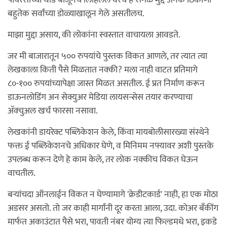
बहुतेक सर्वांच्या डोळ्याखालून गेले असतीलच.
माझा मुद्दा असाय, की लोकांना स्वस्तात वाचायला आवडते.
जर मी बाजारातून ५०० रुपयांचे पुस्तक विकत आणले, तर त्यात त्या
लेखकाला किती पैसे मिळतात नक्की? मला नाही वाटत प्रतिमागे
८०-१०० रुपयांच्यापेक्षा जास्त मिळत असतील. ई प्रत निर्माण करून
डाऊनलोडिंग अन सेक्युअर मेडिया लायसन्सेस तयार करण्याचा
अ‍ॅक्चुअल खर्च फारसा नसावा.
लेखकांनी डायरेक्ट पब्लिकेशन केले, किंवा मायबोलीसारख्या संस्थेने
फक्त ई पब्लिकेशनचे अधिकार घेणे, व मिनिमम नफ्यावर अशी पुस्तके
उपलब्ध करून देणे हे काम केले, तर लोक नक्कीच विकत घेऊन
वाचतील.
बर्‍यांचदा ऑनलाईन विकत न घेण्यामागे 'क्रेडीटकार्ड' नाही, हा एक मोठा
अडसर असतो. तो जर काही मार्गांनी दूर करता आला, उदा. कोअर बँकींग
मार्फत अकाउंटात पैसे भरा, पावती नंबर योग्य त्या फिल्डमधे भरा, इकडे