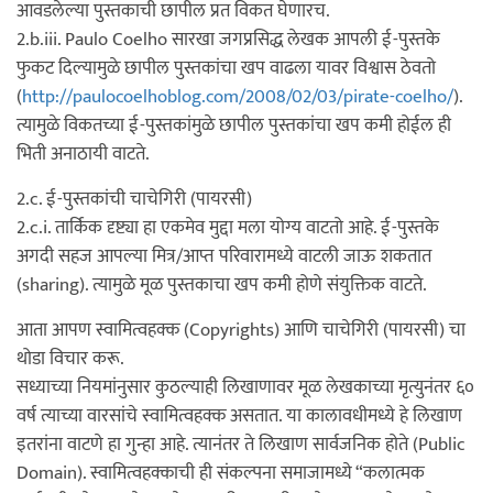
आवडलेल्या पुस्तकाची छापील प्रत विकत घेणारच.
2.b.iii. Paulo Coelho सारखा जगप्रसिद्ध लेखक आपली ई-पुस्तके
फुकट दिल्यामुळे छापील पुस्तकांचा खप वाढला यावर विश्वास ठेवतो
(
http://paulocoelhoblog.com/2008/02/03/pirate-coelho/
).
त्यामुळे विकतच्या ई-पुस्तकांमुळे छापील पुस्तकांचा खप कमी होईल ही
भिती अनाठायी वाटते.
2.c. ई-पुस्तकांची चाचेगिरी (पायरसी)
2.c.i. तार्किक दृष्ट्या हा एकमेव मुद्दा मला योग्य वाटतो आहे. ई-पुस्तके
अगदी सहज आपल्या मित्र/आप्त परिवारामध्ये वाटली जाऊ शकतात
(sharing). त्यामुळे मूळ पुस्तकाचा खप कमी होणे संयुक्तिक वाटते.
आता आपण स्वामित्वहक्क (Copyrights) आणि चाचेगिरी (पायरसी) चा
थोडा विचार करू.
सध्याच्या नियमांनुसार कुठल्याही लिखाणावर मूळ लेखकाच्या मृत्युनंतर ६०
वर्ष त्याच्या वारसांचे स्वामित्वहक्क असतात. या कालावधीमध्ये हे लिखाण
इतरांना वाटणे हा गुन्हा आहे. त्यानंतर ते लिखाण सार्वजनिक होते (Public
Domain). स्वामित्वहक्काची ही संकल्पना समाजामध्ये “कलात्मक