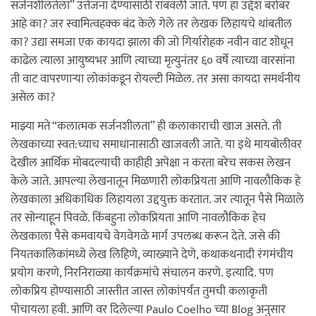
सर्जनशीलतेला” उत्तेजना देण्यासाठी राबवली जाते. पण हा उद्देश बरोबर
आहे का? जर स्वामित्वहक्क बंद केले गेले तर लेखक लिहायचे थांबतील
का? उद्या समजा एक कायदा झाला की जो गिर्यारोहक नवीन वाट शोधून
काढेल त्याला आयुष्यभर आणि त्याच्या मृत्युनंतर ६० वर्षे त्याच्या वारसांना
ती वाट वापरणाऱ्या लोकांकडून रोयल्टी मिळेल. तर असा कायदा समर्थनीय
असेल का?
माझ्या मते “कलात्मक सर्जनशीलता” ही कलाकाराची खाज असते. ती
लेखकाच्या स्वत:च्याच समाधानासाठी खाजवली जाते. या इथे मायबोलीवर
देखील आर्थिक मोबदल्याची काहीही अपेक्षा न करता बरेच सकस लेखन
केले जाते. आपल्या लेखनातून मिळणारी लोकप्रियता आणि नावलौकिक हे
लेखकाला अधिकाधिक लिहायला उद्दयुक्त करतात. जर त्यातून पैसे मिळाले
तर सोन्याहून पिवळे. किंबहुना लोकप्रियता आणि नावलौकिक हेच
लेखकाला पैसे कमवायचे वेगवेगळे मार्ग उपलब्ध करून देते. जसे की
नियतकालिकांमध्ये लेख लिहिणे, व्याख्याने देणे, कथाकथनादी रंगमंचीय
प्रयोग करणे, निरनिराळ्या कार्यक्रमांचे संचालन करणे. इत्यादि. पण
लोकप्रिय होण्यासाठी जास्तीत जास्त लोकांपर्यंत तुमची कलाकृती
पोचायला हवी. आणि वर दिलेल्या Paulo Coelho च्या Blog अनुसार