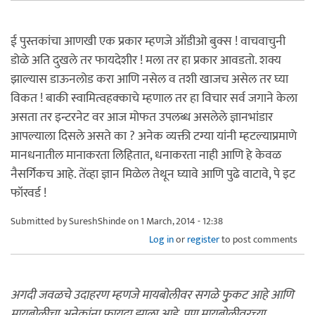
ई पुस्तकांचा आणखी एक प्रकार म्हणजे ऑडीओ बुक्स ! वाचवाचुनी
डोळे अति दुखले तर फायदेशीर ! मला तर हा प्रकार आवडतो. शक्य
झाल्यास डाऊनलोड करा आणि नसेल व तशी खाजच असेल तर घ्या
विकत ! बाकी स्वामित्वहक्काचे म्हणाल तर हा विचार सर्व जगाने केला
असता तर इन्टरनेट वर आज मोफत उपलब्ध असलेले ज्ञानभांडार
आपल्याला दिसले असते का ? अनेक व्यक्ती टग्या यांनी म्हटल्याप्रमाणे
मानधनातील मानाकरता लिहितात, धनाकरता नाही आणि हे केवळ
नैसर्गिकच आहे. तेंव्हा ज्ञान मिळेल तेथून घ्यावे आणि पुढे वाटावे, पे इट
फॉरवर्ड !
Submitted by
SureshShinde
on 1 March, 2014 - 12:38
Log in
or
register
to post comments
अगदी जवळचे उदाहरण म्हणजे मायबोलीवर सगळे फु़कट आहे आणि
मायबोलीचा अनेकांना फायदा झाला आहे. पण मायबोलीवरच्या