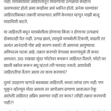
नाही. मायबोलीला जाहिरातींतून मिळणार्‍या उत्पन्नाचा काहींना
जळफळाट होतो असा काहीसा अर्थ ध्वनित होतो. अनेक धाग्यांवर
जाहिरातींबाबत तक्रारी वाचल्यात आणि केल्यात म्हणून माझी बाजू
मांडाविशी वाटते.
या जाहिराती बघून मायबोलीला होणार्‍या किंवा न होणार्‍या उत्पन्नाचं
डोक्यातही येत नाही. उत्पन्न झालं, त्यामुळे मायबोली टिकली, वाढली तर
अत्यंत आनंदाची गोष्ट आहे कारण स्वार्थ! ती आमच्या आयुष्याचा
अविभाज्य घटक आहे. तक्रार करणारे वेगळ्या कारणांमुळे ती करत
असतात. उदा: एखाद्या सुंदर फोटोवर बचकन जाहिरात दिसते. फोटो वर
खाली स्क्रोल करून बघू म्हंटलं तरी फायदा नसतो. अशावेळी
जाहिरातीचा वैताग आला तर काय करायचं?
दुसरं उदाहरण म्हणजे बडबड्या जाहिराती. सध्या त्यांचा ताप नाही. पण
चुकून व्हॉल्यूम मोठा असला तर आपोआप ढणाणा आवाजात ऐकू
आलेली जाहिरात अप्रिय असणार नाही तर काय? तरीही तक्रार करायची
नाही?!