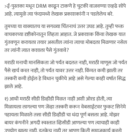
>ई-पुस्तका मधून DRM काढून टाकणे हे चुटकी वाजवण्या एव्हढे सोपे
आहे. त्यामुळे त्या फंदामध्ये लेखक प्रकाशकांनी न पडलेलेच बरे.
तुमच्या या वाक्यातच या सगळ्या चिंतनाचं उत्तर उघड आहे. तुम्ही फक्त
वाचकाच्या दृष्टीकोनातून लिहता आहात. जे प्रकाशक किंवा लेखक यात
गुंतवणून करायला तयार असतील त्यांना त्याचा मोबदला मिळणार नसेल
तर त्यांनी त्यात कशाला पैसे गुंतवावे?
मराठी मनाची मानसिकता जो पर्यंत बदलत नाही, मराठी माणूस जो पर्यंत
पैसे खर्च करत नाही, तो पर्यंत यावर उत्तर नाही. किंमत कमी झाली तर
तस्करी कमी होईल हे विधान चुकीचे आहे असे गेल्या काही वर्षात सिद्ध
झाले आहे.
१) आधी मराठी सीडी डिव्हीडी मिळत नाही अशी ओरड होती, त्या
मिळायला लागल्या पण जेंव्हा तस्करी करून वेबसाईटवर फु़कट सिनेमे
पहायला मिळाले तसा सीडी डिव्हीडी चा धंदा पूर्ण बसला आहे. मोझर
बायर कंपनीने अगदी स्वस्तात व्हिसीडी आणल्या पण त्याचाही काही
उपयोग झाला नाही. इतकेच नाही तर आपण किती समाजकार्य करतो