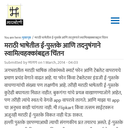
Skip to main content
You are here:
मुख्यपृष्ठ
/
मराठी भाषेतील ई-पुस्तके आणि तदनुषंगाने स्वामित्वहक्कांबद्दल चिंतन
मराठी भाषेतील ई-पुस्तके आणि तदनुषंगाने
स्वामित्वहक्कांबद्दल चिंतन
Submitted by
व्यत्यय
on 1 March, 2014 - 04:03
जगभरातील मराठी भाषिक लोकांमध्ये स्मार्ट फोन आणि टेबलेट वापरायचे
प्रमाण प्रचंड वेगाने वाढत आहे. या फोन किंवा टेबलेटवर इंग्रजी ई-पुस्तके
वाचणाऱ्यांची संख्या पण लक्षणीय आहे. तरीही मराठी भाषेतली ई-पुस्तके
कुठेही बघायला मिळत नाहीत. बुकगंगा यांचे प्रयत्न वाखाणण्याजोगे आहेत,
पण तरीही त्यांचे स्वत:चे वेगळे app वापरावे लागते. आणि माझा या app
चा अनुभव काही चांगला नाही. मी Flipkart किंवा तत्सम साईटवरून
अजूनही मराठी ई-पुस्तके विकत नाही घेऊ शकत.
हल्ली पुस्तके छापण्याआधी त्याची संगणकीय प्रत तयारच असते. ई-पुस्तके