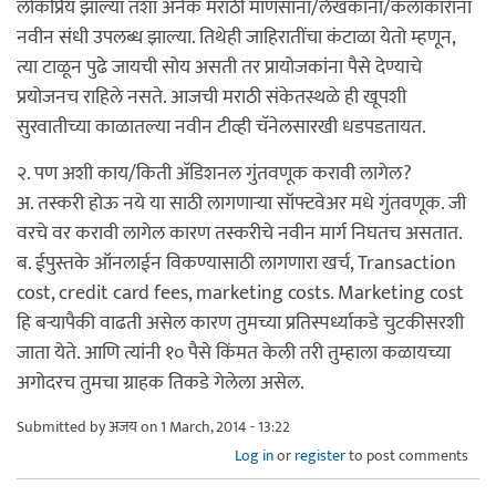
लोकप्रिय झाल्या तशा अनेक मराठी माणसांना/लेखकांना/कलाकारांना
नवीन संधी उपलब्ध झाल्या. तिथेही जाहिरातींचा कंटाळा येतो म्हणून,
त्या टाळून पुढे जायची सोय असती तर प्रायोजकांना पैसे देण्याचे
प्रयोजनच राहिले नसते. आजची मराठी संकेतस्थळे ही खूपशी
सुरवातीच्या काळातल्या नवीन टीव्ही चॅनेलसारखी धडपडतायत.
२. पण अशी काय/किती अ‍ॅडिशनल गुंतवणूक करावी लागेल?
अ. तस्करी होऊ नये या साठी लागणार्‍या सॉफ्टवेअर मधे गुंतवणूक. जी
वरचे वर करावी लागेल कारण तस्करीचे नवीन मार्ग निघतच असतात.
ब. ईपुस्तके ऑनलाईन विकण्यासाठी लागणारा खर्च, Transaction
cost, credit card fees, marketing costs. Marketing cost
हि बर्‍यापैकी वाढती असेल कारण तुमच्या प्रतिस्पर्ध्याकडे चुटकीसरशी
जाता येते. आणि त्यांनी १० पैसे किंमत केली तरी तुम्हाला कळायच्या
अगोदरच तुमचा ग्राहक तिकडे गेलेला असेल.
Submitted by
अजय
on 1 March, 2014 - 13:22
Log in
or
register
to post comments