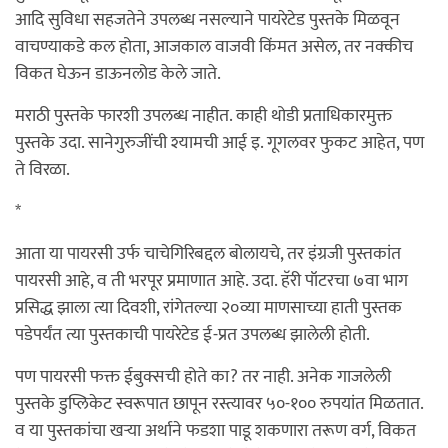
आदि सुविधा सहजतेने उपलब्ध नसल्याने पायरेटेड पुस्तके मिळवून
वाचण्याकडे कल होता, आजकाल वाजवी किंमत असेल, तर नक्कीच
विकत घेऊन डाऊनलोड केले जाते.
मराठी पुस्तके फारशी उपलब्ध नाहीत. काही थोडी प्रताधिकारमुक्त
पुस्तके उदा. सानेगुरुजींची श्यामची आई इ. गूगलवर फुकट आहेत, पण
ते विरळा.
*
आता या पायरसी उर्फ चाचेगिरिबद्दल बोलायचे, तर इंग्रजी पुस्तकांत
पायरसी आहे, व ती भरपूर प्रमाणात आहे. उदा. हॅरी पॉटरचा ७वा भाग
प्रसिद्ध झाला त्या दिवशी, रांगेतल्या २०व्या माणसाच्या हाती पुस्तक
पडेपर्यंत त्या पुस्तकाची पायरेटेड ई-प्रत उपलब्ध झालेली होती.
पण पायरसी फक्त ईबुक्सची होते का? तर नाही. अनेक गाजलेली
पुस्तके डुप्लिकेट स्वरूपात छापून रस्त्यावर ५०-१०० रुपयांत मिळतात.
व या पुस्तकांचा खर्‍या अर्थाने फडशा पाडू शकणारा तरूण वर्ग, विकत