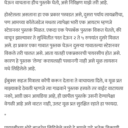
घेऊन वाचताना हीच पुस्तके घेतो, असे निरिक्षण माझे तरी आहे.
होस्टेलला असताना हा एक प्रकार परवडत असे, दुसरा पर्याय लायब्ररीचा,
पण आमच्या कॉलेजडेज मधला त्यापेक्षा भारी एक आयटम म्हणजे
स्टेशनवर पुस्तकं मिळत. एकदा एक पेपरबॅक पुस्तक विकत घेतले, की
वाचून झाल्यावर ते सुस्थितीत परत देऊन २ ते ५ रुपयांत दुसरे मिळत
असे. हा प्रकार एका गावात पुस्तक घेऊन दुसर्‍या गावातल्या स्टेशनवर
विकले तरी चालत असे. आता यातही एकप्रकारची पायरसीच होत असे.
कारण हे पुस्तक 'लेण्ड' करायलाही परवानगी नाही असे मूळ लायसन
मधे लिहिलेले आहे.
ईबुक्स सहज मित्राला कॉपी करून देताना ते वाचायला दिले, व मूळ प्रत
माझ्याकडे ठेवली म्हणजे त्या गाढवाने पुस्तक हरवले तर वाईट वाटायला
नको, अशी छान आयडिया आहे, ही छापील पुस्तके उसनी देण्यापेक्षा
वेगळी आहे असे वाटत नाही, उलट मूळ प्रत सुरक्षित रहाते हा फायदा.
*
पायरसीच्या थोडे बाजूनेच लिहिलेले वरचे हे सगळे मुद्दे अनेक ठिकाणी