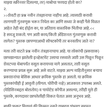
माझ्या स्क्रीनवर दिसल्या, तर) माबोचा फायदा होतो का?
२.
>>शेवटी हा प्रश्न नवीन तंत्रज्ञानाचा नाहीच आहे. त्यासाठी करावी
लागणारी गुंतवणूक भरून निघेल का आणि सध्या जे काही पैसे मिळत
आहेत तेही बंद होईल का, या अतिशय वास्तविक भितीचा आहे.<<
हे समजू शकतो. पण अशी काय/किती अ‍ॅडिशनल गुंतवणूक करावी
लागेल? पुस्तक छापण्याआधी सॉफ्टकॉपी तर बनवलीच जाते ना?
मला तरी वाटते प्रश्न नवीन तंत्रज्ञानाचाच आहे. या लोकांची (प्रकाशक)
छापखान्यात झालेली इन्व्हेस्टमेंट उसाचा रसवाले जशी उस पिळून पिळून
शेवटच्या थेंबापर्यंत वसूल करायच्या मागे असतात, तशी वसूल
करण्याचा प्रयत्न सुरू आहे असे वाटते. माझ्या अल्प माहितीनुसार बर्‍याच
प्रकाशनांचा बेसिक आधार क्रमिक पुस्तके हा असतो. या क्रमिक
पुस्तकांचीही ई आवृत्ती (लीगल. चोरीची नव्हे) आजकाल उपलब्ध असते.
(मेडिसिनबद्दल बोलतोय) व पायरेटेड कॉपीज असल्या, तरीही मुले ही
पुस्तके, कागदावर छापलेलीही विकत घेतात असा अनुभव आहे.
बाकी फुकट मिळालं की किम्मत नसते याबद्दल शंभरदा सहमत.