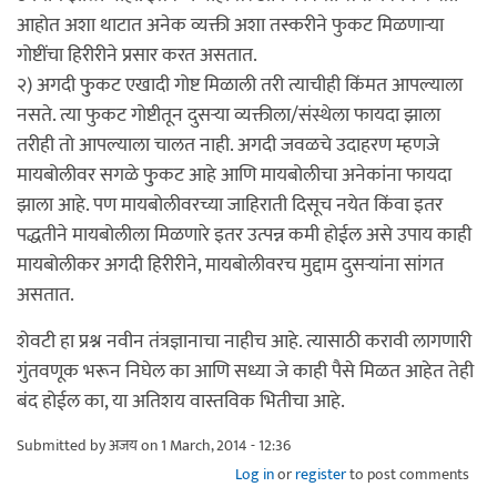
आहोत अशा थाटात अनेक व्यक्ती अशा तस्करीने फुकट मिळणार्‍या
गोष्टींचा हिरीरीने प्रसार करत असतात.
२) अगदी फु़कट एखादी गोष्ट मिळाली तरी त्याचीही किंमत आपल्याला
नसते. त्या फुकट गोष्टीतून दुसर्‍या व्यक्तीला/संस्थेला फायदा झाला
तरीही तो आपल्याला चालत नाही. अगदी जवळचे उदाहरण म्हणजे
मायबोलीवर सगळे फु़कट आहे आणि मायबोलीचा अनेकांना फायदा
झाला आहे. पण मायबोलीवरच्या जाहिराती दिसूच नयेत किंवा इतर
पद्धतीने मायबोलीला मिळणारे इतर उत्पन्न कमी होईल असे उपाय काही
मायबोलीकर अगदी हिरीरीने, मायबोलीवरच मुद्दाम दुसर्‍यांना सांगत
असतात.
शेवटी हा प्रश्न नवीन तंत्रज्ञानाचा नाहीच आहे. त्यासाठी करावी लागणारी
गुंतवणूक भरून निघेल का आणि सध्या जे काही पैसे मिळत आहेत तेही
बंद होईल का, या अतिशय वास्तविक भितीचा आहे.
Submitted by
अजय
on 1 March, 2014 - 12:36
Log in
or
register
to post comments