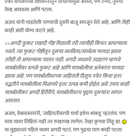
एका वाचकाच्या दृष्टीकोनातून वाचल्यामुळे असेल, पण टग्या, तुमचा
लेख आवडला आणि पटला.
अजय यांनी मांडलेली नाण्याची दुसरी बाजू समजून घेते आहे. आणि तीही
काही अंशी योग्य वाटते आहे.
>>अगदी फु़कट एखादी गोष्ट मिळाली तरी त्याचीही किंमत आपल्याला
नसते. त्या फुकट गोष्टीतून दुसर्‍या व्यक्तीला/संस्थेला फायदा झाला
तरीही तो आपल्याला चालत नाही. अगदी जवळचे उदाहरण म्हणजे
मायबोलीवर सगळे फु़कट आहे आणि मायबोलीचा अनेकांना फायदा
झाला आहे. पण मायबोलीवरच्या जाहिराती दिसूच नयेत किंवा इतर
पद्धतीने मायबोलीला मिळणारे इतर उत्पन्न कमी होईल असे उपाय काही
मायबोलीकर अगदी हिरीरीने, मायबोलीवरच मुद्दाम दुसर्‍यांना सांगत
असतात.
अजय, वेबमास्तरांनी, 'जाहिरातीवरची चर्चा इथेच थांबवू' म्हंटलंय. पण
मला यावर लिहिलं नाही तर रुखरुख लागेल. तेव्हा कृपया लिहू द्या.
या मुद्द्यातलं पहिलं वाक्य अगदी पटतं. पण पुढचा भाग काही पटला