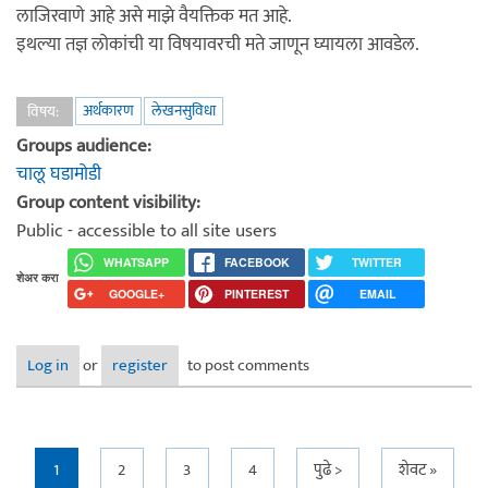
लाजिरवाणे आहे असे माझे वैयक्तिक मत आहे.
इथल्या तज्ञ लोकांची या विषयावरची मते जाणून घ्यायला आवडेल.
अर्थकारण
लेखनसुविधा
विषय:
Groups audience:
चालू घडामोडी
Group content visibility:
Public - accessible to all site users
WHATSAPP
FACEBOOK
TWITTER
शेअर करा
GOOGLE+
PINTEREST
EMAIL
Log in
or
register
to post comments
Pages
1
2
3
4
पुढे >
शेवट »