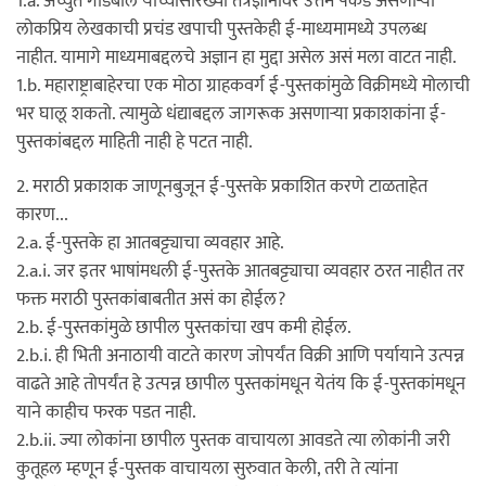
1.a. अच्युत गोडबोले यांच्यासारख्या तंत्रज्ञानावर उत्तम पकड असणाऱ्या
लोकप्रिय लेखकाची प्रचंड खपाची पुस्तकेही ई-माध्यमामध्ये उपलब्ध
नाहीत. यामागे माध्यमाबद्दलचे अज्ञान हा मुद्दा असेल असं मला वाटत नाही.
1.b. महाराष्ट्राबाहेरचा एक मोठा ग्राहकवर्ग ई-पुस्तकांमुळे विक्रीमध्ये मोलाची
भर घालू शकतो. त्यामुळे धंद्याबद्दल जागरूक असणाऱ्या प्रकाशकांना ई-
पुस्तकांबद्दल माहिती नाही हे पटत नाही.
2. मराठी प्रकाशक जाणूनबुजून ई-पुस्तके प्रकाशित करणे टाळताहेत
कारण...
2.a. ई-पुस्तके हा आतबट्ट्याचा व्यवहार आहे.
2.a.i. जर इतर भाषांमधली ई-पुस्तके आतबट्ट्याचा व्यवहार ठरत नाहीत तर
फक्त मराठी पुस्तकांबाबतीत असं का होईल?
2.b. ई-पुस्तकांमुळे छापील पुस्तकांचा खप कमी होईल.
2.b.i. ही भिती अनाठायी वाटते कारण जोपर्यंत विक्री आणि पर्यायाने उत्पन्न
वाढते आहे तोपर्यंत हे उत्पन्न छापील पुस्तकांमधून येतंय कि ई-पुस्तकांमधून
याने काहीच फरक पडत नाही.
2.b.ii. ज्या लोकांना छापील पुस्तक वाचायला आवडते त्या लोकांनी जरी
कुतूहल म्हणून ई-पुस्तक वाचायला सुरुवात केली, तरी ते त्यांना