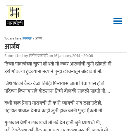
Skip to main content
You are here:
मुख्यपृष्ठ
/
आर्जव
आर्जव
Submitted by
संतोष वाटपाडे
on 16 January, 2014 - 20:08
तिच्या पावलांच्या खुणा शोधतो मी कबर आठवांची जुनी खोदतो मी,
उरी गोठल्या हुंदक्यांना नव्याने पुन्हा लोचनातून बोलावतो मी..
जिथे भेटलो कैक वेळा तिथेही फ़िरायास जाता तिचा भास होतो,
नदिच्या किनार्‍यासवे बोलताना तिची बोलकी सावली पाहतो मी....
कधी हाक प्रेमात मारायची ती कधी घ्यायची नाव लाडातलेही,
पहाडात आवाज देताच काही जुनी हाक कानी पुन्हा ऐकतो मी.....
गुलाबास वेणीत लावायची ती नवे देत हाती जुने घ्यायचो मी,
घरी ठेवलेल्या वहीतील आता सुट्या पाकळ्या मस्तकी लावतो मी....