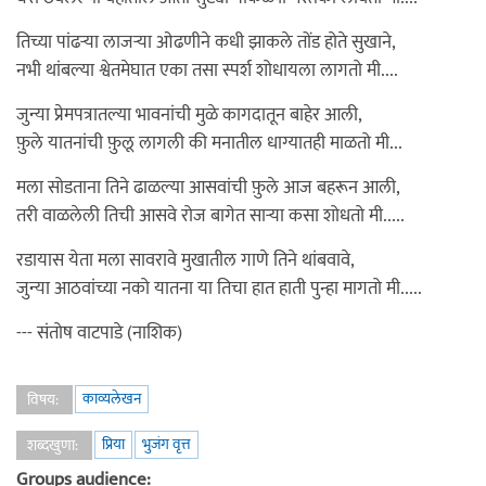
तिच्या पांढर्‍या लाजर्‍या ओढणीने कधी झाकले तोंड होते सुखाने,
नभी थांबल्या श्वेतमेघात एका तसा स्पर्श शोधायला लागतो मी....
जुन्या प्रेमपत्रातल्या भावनांची मुळे कागदातून बाहेर आली,
फ़ुले यातनांची फ़ुलू लागली की मनातील धाग्यातही माळतो मी...
मला सोडताना तिने ढाळल्या आसवांची फ़ुले आज बहरून आली,
तरी वाळलेली तिची आसवे रोज बागेत सार्‍या कसा शोधतो मी.....
रडायास येता मला सावरावे मुखातील गाणे तिने थांबवावे,
जुन्या आठवांच्या नको यातना या तिचा हात हाती पुन्हा मागतो मी.....
--- संतोष वाटपाडे (नाशिक)
काव्यलेखन
विषय:
प्रिया
भुजंग वृत्त
शब्दखुणा:
Groups audience: