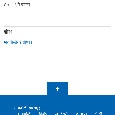
Ctrl + \ ने बदला
शोध
मायबोलीवर शोधा !
मायबोली वेबसमूह
मायबोली
विशेष
जाहिराती
बातम्या
सीसी