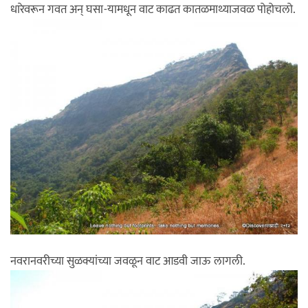
धारेवरून गवत अन् घसा-यामधून वाट काढत कातळमाथ्याजवळ पोहोचलो.
नवरानवरीच्या सुळक्यांच्या जवळून वाट आडवी जाऊ लागली.