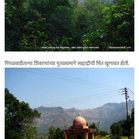
पिंपळवाडीतल्या शिवरायांच्या पुतळ्यामागे सह्याद्रीची भिंत खुणावत होती.