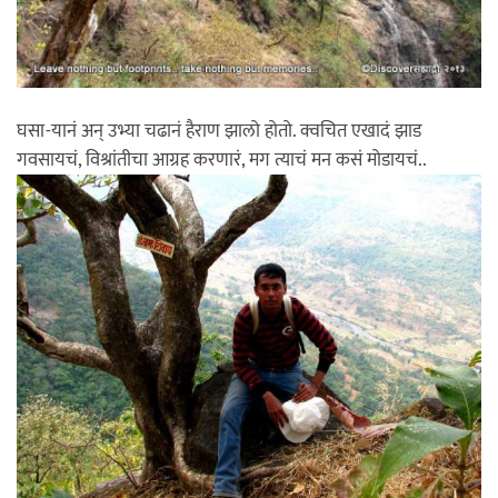
घसा-यानं अन् उभ्या चढानं हैराण झालो होतो. क्वचित एखादं झाड
गवसायचं, विश्रांतीचा आग्रह करणारं, मग त्याचं मन कसं मोडायचं..