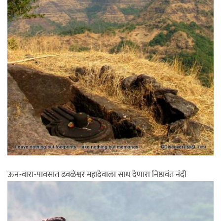
ऊन-वारा-पावसात ढवळेश्वर महादेवाला साथ देणारा निष्ठावंत नंदी