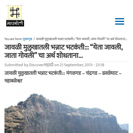
Skip to main content
You are here:
मुख्यपृष्ठ
/
जावळी मुलुखातली भन्नाट भटकंती::: “येता जावली, जाता गोवली” चा अर्थ शोधताना...
जावळी मुलुखातली भन्नाट भटकंती::: “येता जावली,
जाता गोवली” चा अर्थ शोधताना...
Submitted by
Discoverसह्याद्री
on 21 September, 2013 - 23:18
जावळी मुलुखातली भन्नाट भटकंती::: मंगळगड – चंद्रगड – ढवळेघाट –
महाबळेश्वर