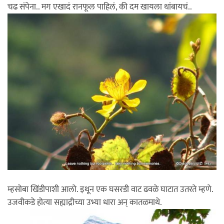
चढ संपेना.. मग एखादं रानफूल पाहिलं, की दम खायला थांबायचं..
म्हसोबा खिंडीपाशी आलो. इथून एक घसरडी वाट ढवळे घाटात उतरते म्हणे.
उजवीकडे होत्या सह्याद्रीच्या उभ्या धारा अन् कातळमाथे.