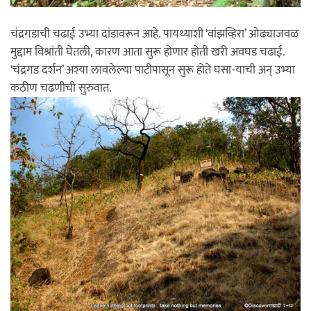
चंद्रगडाची चढाई उभ्या दांडावरून आहे. पायथ्याशी ‘वांझव्हिरा’ ओढ्याजवळ
मुद्दाम विश्रांती घेतली, कारण आता सुरू होणार होती खरी अवघड चढाई.
‘चंद्रगड दर्शन’ अश्या लावलेल्या पाटीपासून सुरू होते घसा-याची अन् उभ्या
कठीण चढणीची सुरुवात.