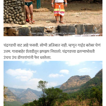
चंद्रगडची वाट आहे फसवी. सोप्पी अजिबात नाही. म्हणून गाईड बरोबर घेणं
उत्तम. गावाबाहेर शेताडीतून झपझप निघालो. चंद्रगडच्या ढलप्याभोवती
उंचच उंच डोंगररांगांनी फेर धरलेला.