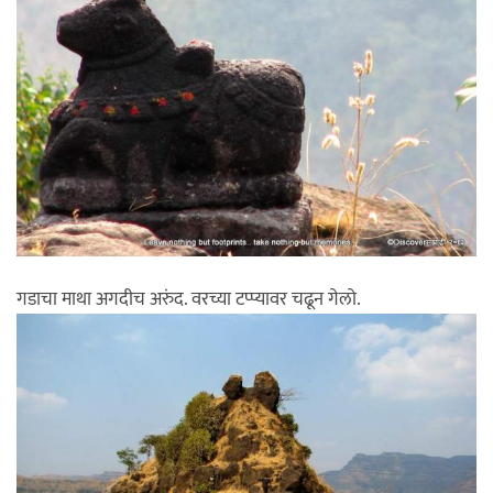
गडाचा माथा अगदीच अरुंद. वरच्या टप्प्यावर चढून गेलो.