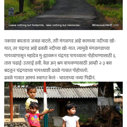
नकाशा बघताना जवळ वाटले, तरी मंगळगड आहे कामथ्या नदीच्या खो-
यात, तर चंद्रगड आहे ढवळी नदीच्या खो-यात. त्यामुळे मंगळगडाच्या
पायथ्यापासून महादेव मु-ह्यावरून चंद्रगड पायथ्याला पोहोचण्यासाठी ६
तास चढाई-उतराई हवी. वेळ अन् श्रम वाचवण्यासाठी आम्ही २-३ बस
बदलून चंद्रगडच्या पायथ्याशी ढवळे गावात पोहोचलो.
ढवळे गावात आमचं स्वागत केलं - भारताच्या नव्या पिढीनं.