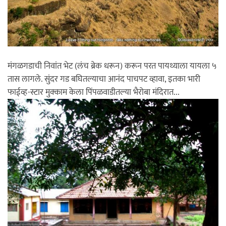
मंगळगडाची निवांत भेट (लंच ब्रेक धरून) करून परत पायथ्याला यायला ५
तास लागले. सुंदर गड बघितल्याचा आनंद पाचपट व्हावा, इतका भारी
फाईव्ह-स्टार मुक्काम केला पिंपळवाडीतल्या भैरोबा मंदिरात...