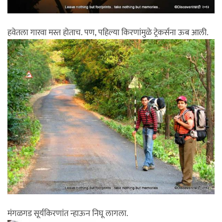
हवेतला गारवा मस्त होताच. पण, पहिल्या किरणांमुळे ट्रेकर्सना ऊब आली.
मंगळगड सूर्यकिरणांत न्हाऊन निघू लागला.