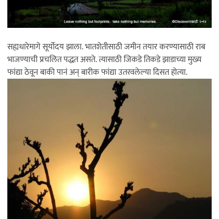
सह्यधारेमागे सूर्योदय झाला. भातशेतीसाठी जमीन तयार करण्यासाठी राब
भाजण्याची प्रचलित पद्धत असते. त्यासाठी जिकडे तिकडे झाडाच्या मुख्य
फांद्या ठेवून बाकी पानं अन् बारीक फांद्या उतरवलेल्या दिसत होत्या.