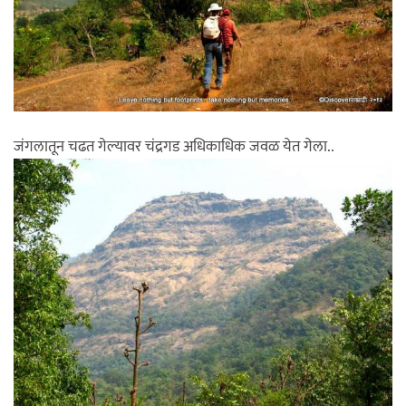
जंगलातून चढत गेल्यावर चंद्रगड अधिकाधिक जवळ येत गेला..