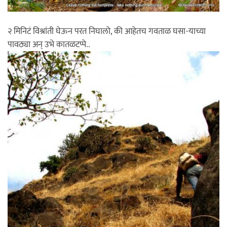
२ मिनिटं विश्रांती घेऊन परत निघालो, की आहेतच गवताळ घसा-याच्या
पावठ्या अन् उभे कातळटप्पे..