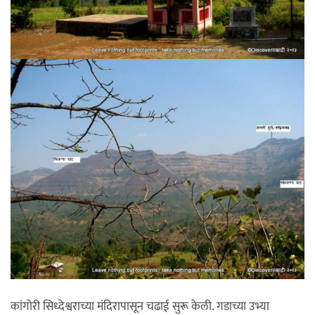
कांगोरी सिध्देश्वराच्या मंदिरापासून चढाई सुरू केली. गडाच्या उभ्या