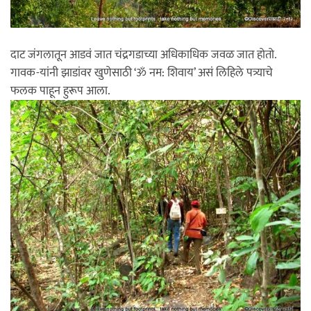
दाट जंगलातून आडवं जात चंद्रगडाच्या अधिकाधिक जवळ जात होतो.
गावक-यांनी झाडांवर खुणेसाठी ‘ॐ नम: शिवाय’ असं लिहिले पत्र्याचे
फलक पाहून हुरूप आला.