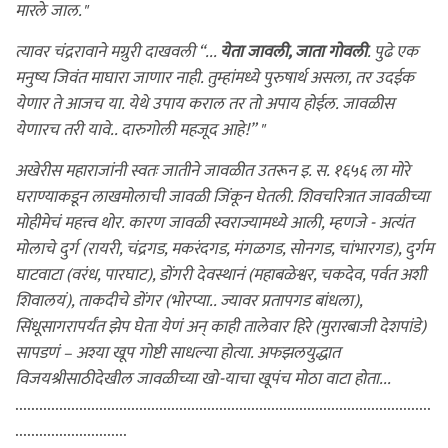
मारले जाल."
त्यावर चंद्ररावाने मग्रुरी दाखवली “...
येता जावली, जाता गोवली
. पुढे एक
मनुष्य जिवंत माघारा जाणार नाही. तुम्हांमध्ये पुरुषार्थ असला, तर उदईक
येणार ते आजच या. येथे उपाय कराल तर तो अपाय होईल. जावळीस
येणारच तरी यावे.. दारुगोली महजूद आहे!” "
अखेरीस महाराजांनी स्वतः जातीने जावळीत उतरून इ. स. १६५६ ला मोरे
घराण्याकडून लाखमोलाची जावळी जिंकून घेतली. शिवचरित्रात जावळीच्या
मोहीमेचं महत्त्व थोर. कारण जावळी स्वराज्यामध्ये आली, म्हणजे - अत्यंत
मोलाचे दुर्ग (रायरी, चंद्रगड, मकरंदगड, मंगळगड, सोनगड, चांभारगड), दुर्गम
घाटवाटा (वरंध, पारघाट), डोंगरी देवस्थानं (महाबळेश्वर, चकदेव, पर्वत अशी
शिवालयं), ताकदीचे डोंगर (भोरप्या.. ज्यावर प्रतापगड बांधला),
सिंधूसागरापर्यंत झेप घेता येणं अन् काही तालेवार हिरे (मुरारबाजी देशपांडे)
सापडणं – अश्या खूप गोष्टी साधल्या होत्या. अफझलयुद्धात
विजयश्रीसाठीदेखील जावळीच्या खो-याचा खूपंच मोठा वाटा होता...
........................................................................................................
............................