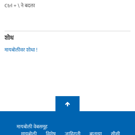
Ctrl + \ ने बदला
शोध
मायबोलीवर शोधा !
मायबोली वेबसमूह
मायबोली
विशेष
जाहिराती
बातम्या
सीसी