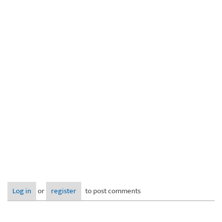
Log in
or
register
to post comments