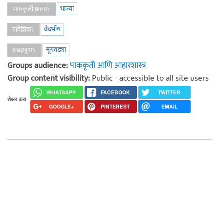
भाज्या
पाककृती प्रकार:
वैदर्भीय
प्रादेशिक:
मूगवड्या
शब्दखुणा:
Groups audience:
पाककृती आणि आहारशास्त्र
Group content visibility:
Public - accessible to all site users
WHATSAPP
FACEBOOK
TWITTER
शेअर करा
GOOGLE+
PINTEREST
EMAIL