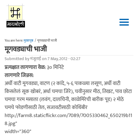
Skip to main content
You are here:
मुख्यपृष्ठ
/
मूगवड्याची भाजी
मूगवड्याची भाजी
Submitted by
मंजूताई
on 7 May, 2012 - 02:27
प्रत्यक्षात लागणारा वेळ:
३० मिनिटे
लागणारे जिन्नस:
अर्धी वाटी मूगवड्या, वाटण (२ कांदे, ५-६ पाकळ्या लसूण, अर्धी वाटी
किसलेलं सूक खोबरं, अर्धा चमचा जिरे), चवीनुसार मीठ, तिखट, पाव छोटा
चमचा गरम मसाला (लवंग, दालचिनी, काळेमिरेची बारीक पूड) २ मोठे
चमचे फोडणीसाठी तेल, सजावटीसाठी कोथिंबीर
http://farm8.staticflickr.com/7089/7005330462_650219b11
8.jpg"
width="360"