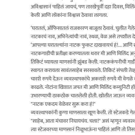
अविश्वासानं पाहिलं जायचं, पण तारखेपूर्वी दहा दिवस, मिल
केली आणि लोकांना विश्वास ठेवावा लागला.
‘घरातलं, ऑफिसातलं राजकारण बाजूला ठेवावं. चुलीत गेलेल
नाटकाचं नाव, अभिनेत्यांची नावं, स्थळ, वेळ असे तपशील द
‘आपल्या घरातल्यांना नाटक फुकट दाखवायचं हं!... आणि
नाटकगाडीची प्रतीक्षा करण्यातला थरार मी आणि मिलिंद अन
तिकिटं घ्यायला माणसांनी झुंबड केली. नाटककंपनीची गाडी 
स्वागत करायला सावंतसाहेब सरसावले. तिकिटं संपली तेव्
चारशे रुपये देऊन व्यवस्थापकांचे अकराशे रुपये मी वेगळे 
काढले. नोटांना खिशात जपत मी आणि मिलिंद कम्युनिटी हॉलच
उभारण्याची ठाकठोक चाललेली होती. खोलीत जाऊन व्यवस्थाप
"नाटक एकदम वेळेवर सुरू करा हं!"
व्यवस्थापकांनी कुणा माणसाला खूण केली. तो स्टेजकडे ग
"साहेब, आता मंचावर निघायचंय. चला!" असं म्हणून व्यवस
त्या स्टेजवरच्या माणसानं निळूभाऊंना पाहिलं आणि तो त