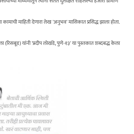
ाच्या माध्यमातून त्यांनी सतत दुर्लक्षित राहिलेल्या हजारो ग्रामीण
ंच्या कामाची माहिती देणारा लेख 'अनुभव' मासिकात प्रसिद्ध झाला होता.
वाला (रिसबूड) यांनी 'प्रदीप लोखंडे, पुणे-१३' या पुस्तकात शब्दबद्ध केला