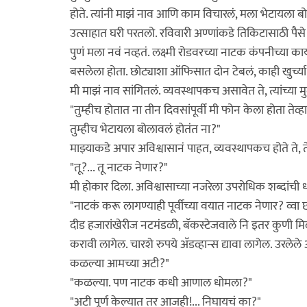
होते. त्यांनी माझं नाव आणि काम विचारलं, मला भेटायला बो
उत्साहात घरी परतलो. रविवारी अण्णांकडे तिकिटासाठी पैसे मा
पुणं मला नवं नव्हतं. लक्ष्मी रोडवरच्या नाटक कंपनीच्या 
बसलेला होता. छोट्याशा ऑफिसात दोन टेबलं, काही खुर्च्या, न
मी माझं नाव सांगितलं. व्यवस्थापकच असावेत ते, त्यांच्या 
"तुम्हीच होतात ना तीन दिवसांपूर्वी मी फोन केला होता तेव
तुम्हीच भेटायला बोलावलं होतंत ना?"
माझ्याकडे अपार अविश्वासानं पाहत, व्यवस्थापकच होते ते, ते
"तू?... तू नाटक नेणार?"
मी होकार दिला. अविश्वासाच्या नजरेला उपरोधिक शब्दांची धा
"नाटकं करू लागण्याही पूर्वीच्या वयात नाटक नेणार? व्वा छा
दीड हजारांखेरीज नटमंडळी, बॅकस्टेजवाले नि इतर कुणी मिळू
करावी लागेल. चारशे रुपये अ‍ॅडव्हान्स द्यावा लागेल. उरलेल
कळल्या आमच्या अटी?"
"कळल्या. पण नाटक कधी आणाल धोमला?"
"अटी पूर्ण केल्यात तर आजही!... निघायचं का?"