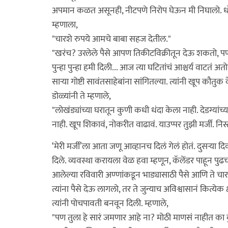
अपमान कळत असूनही, नीटपणे निरोप घेऊन मी निघालो. धोम
म्हणाला,
"चारशे रुपये आमचे बाबा सहज देतील."
"खरंच? उरलेले पैसे आपण तिकीटविक्रीतून देऊ शकतो, पण तू 
पुन्हा पुन्हा हमी दिली... आज त्या घटितांचं आश्चर्य वाटतं अत
सार्‍या गोष्टी सावंतसाहेबांना सांगितल्या. त्यांनी खूप कौतुक
डोळ्यांनी ते म्हणाले,
"लोखंड्यांच्या घरातून कुणी कधी धंदा केला नाही. देडग्यांच्
नाही. खूप शिकावं, नोकरीत वाढावं. याउप्पर तुझी मर्जी. निस
‘मेरी मर्जी’ला आता जणू आव्हानच दिलं गेलं होतं. दुसर्‍या द
दिले. व्यवस्था करायला वेळ हवा म्हणून, कॅलेंडर पाहून पु
आलेल्या रविवारी अण्णांकडून भाड्यासाठी पैसे आणि ते चार
त्यांना पैसे देऊ लागलो, तर ते जुन्याच अविश्वासानं कित्येक
त्यांनी पोचपावती बनवून दिली. म्हणाले,
"पण तुला हे सारं जमणार आहे ना? मोठी माणसं नाहीत का