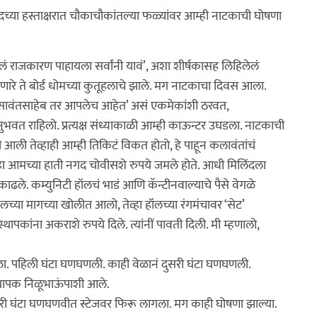
िंदच्या हस्ताक्षरात चौकाचौकांतल्या फळ्यांवर आम्ही नाटकाची घोषणा
ं राजकारण पाहायला सर्वांनी यावं’, अशा शीर्षकासह लिहिलेलं
ेणारे ते बोर्ड धोमच्या कुतूहलाचे झाले. मग नाटकाचा दिवस आला.
 सावंतसाहेब तर आपलेच आहेत’ असं एकमेकांशी ठरवत,
ुभवत राहिलो. प्रत्यक्ष संध्याकाळी आम्ही काऊन्टर उघडला. नाटकाची
आली तेव्हाही आम्ही तिकिटं विकत होतो, हे पाहून कलावंतांचं
हा आमच्या हाती नगद चोवीसशे रुपये जमले होते. आधी मिलिंदला
काढले. कम्युनिटी हॉलचं भाडं आणि कॅन्टीनवाल्याचे पैसे वेगळे
्या मागच्या खोलीत आलो, तेव्हा हॉलच्या रंगमंचावर ‘सेट’
कांना अकराशे रुपये दिले. त्यांनीं पावती दिली. मी म्हणालो,
ेला. पहिली घंटा घणघणली. काही वेळानं दुसरी घंटा घणघणली.
्थापक निळूभाऊंपाशी आले.
िसरी घंटा घणघणवीत स्टेजवर फिरू लागला. मग काही घोषणा झाल्या.