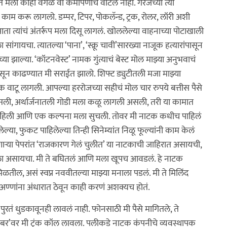
े मला काही वेगळं वा कमीपणाचं वाटलं नाही. गॅरेजच्या त्या
 काम करू लागलो. डम्पर, टिपर, पोकलॅन्ड, ट्रक, रोलर, लॉरी अशी
ता त्यांचं अंतर्रूप मला दिसू लागलं. खोललेल्या वाहनाच्या पोटाखाली
ंगायचा. त्यातल्या ‘पाना’, ‘स्क्रू चावी’सारख्या नाजूक हत्यारांपासून
 झाल्या. ‘कॉटनवेस्ट’ नामक गुंत्याचं बेस्ट मोल माझ्या अनुभवाचं
ुसून काढण्यात मी सराईत झालो. शिफ्ट ड्युटीतली मजा माझ्या
ाटू लागली. आपल्या हररोजच्या सहीचं मोल चार रुपये बत्तीस पैसे
ली, अर्थार्जनातली गोडी मला कळू लागली असली, तरी या कामात
त राहिली आणि एक कल्पना मला सुचली. तोवर मी नाटक कधीच पाहिलं
ेल्या, फुकट पाहिलेल्या तिन्ही सिनेम्यांत निळू फूल्यांनी काम केलं
णार्‍या पेपरांत ‘राजकारण गेलं चुलीत’ या नाटकाची जाहिरात असायची,
पलेला असायचा. मी ते बघितलं आणि मला खूपच आवडलं. हे नाटक
ळतील, असं स्वप्न नववीतल्या माझ्या मनाला पडलं. मी ते मिलिंद
अण्णांना अंधारात ठेवून काही करणं अशक्यच होतं.
 पुरतं धुडकावूनही लावलं नाही. फोनसाठी मी पैसे मागितले, ते
ोन नंबर’वर मी ट्रंक कॉल लावला. पलीकडे नाटक कंपनीचे व्यवस्थापक