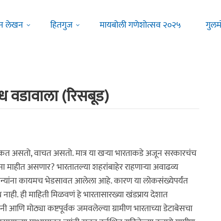
न लेखन
हितगुज
मायबोली गणेशोत्सव २०२५
गुलम
सुमेध वडावाला (रिसबूड)
कत असतो, वाचत असतो. मात्र या खर्‍या भारताकडे अजून सरकारचंच
त कसा माहीत असणार? भारतातल्या शहरांबाहेर राहणार्‍या अवाढव्य
ा कंपन्यांना कायमच भेडसावत आलेला आहे. कारण या लोकसंख्येपर्यंत
ाही. ही माहिती मिळवणं हे भारतासारख्या खंडप्राय देशात
ी आणि मोठ्या कष्टपूर्वक जमवलेल्या ग्रामीण भारताच्या डेटाबेसचा