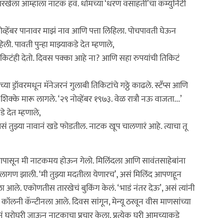
रखेला आम्हांला नाटक हवं. धोमच्या ‘धरण वसाहती’चा कम्युनिटी
ोव्हेंबर पानावर माझं नाव आणि पत्ता लिहिला. पोचपावती घेऊन
ी. पावती पुन्हा माझ्याकडे देत म्हणाले,
िकिटंही देतो. दिवस पक्का आहे ना? आणि सहा रुपयांची तिकिटं
्या ड्रॉवरमधून मॅनेजरनं गुलाबी तिकिटांचे गठ्ठे काढले. स्टँप्स आणि
शिक्के मारू लागले. ‘२९ नोव्हेंबर १९७३. वेळ रात्रौ नऊ वाजता...’
े देत म्हणाले,
 तुझ्या नावानं खडे फोडतील. नाटक खूप चालणारं आहे. त्याचा तू
्षणापासून मी नाटकमय होऊन गेलो. मिलिंदला आणि सावंतसाहेबांना
तीव्र लागण झाली. ‘मी तुझ्या मदतीला येणारच’, असं मिलिंद आपणहून
आले. एकोणतीस तारखेचं बुकिंग केलं. ‘भाडं नंतर देऊ’, असं त्यांनी
 कॉलनी कॅन्टीनला आले. दिवस सांगून, मेन्यू ठरवून वीस माणसांच्या
नं घरोघरी जाऊन नाटकाचा प्रचार केला. प्रत्येक घरी आमच्याकडे