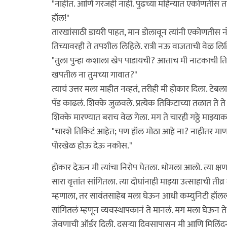
"नाहीत. आणि गरजही नाही. पुढच्या महिन्यात एकोणतीस ता
हॉल!"
तारखांसाठी डायरी पाहत, मान डोलावून त्यांनी एकोणतीस न
तिच्यावरही ते तपशील लिहिले. रात्री नऊ वाजताची वेळ लिहिल
"तुला पुन्हा कशाला खेप पाडायची? आत्ताच मी नाटकाची त
खपतील ना तुमच्या गावात?"
त्याचं उत्तर मला माहीत नव्हतं, तरीही मी होकार दिला. टेबलाच
पॅड काढलं. शिक्के जुळवले. प्रत्येक तिकिटाच्या तळात ते ते 
शिक्के मारण्यात बराच वेळ गेला. मग ते चारही गठ्ठे माझ्याकड
"चारशे तिकिटं आहेत; पण हॉल मोठा आहे ना? नाहीतर माणसं
पोरखेळ होऊ देऊ नकोस."
होकार देऊन मी त्यांचा निरोप घेतला. धोमला आलो. त्या क
सारा वृत्तांत सांगितला. त्या दोघांनाही माझ्या उत्साहाची 
म्हणाला, तर सावंतसाहेब मला घेऊन आधी कम्युनिटी हॉलला 
सांगितलं म्हणून व्यवस्थापकानं ते मानलं. मग मला घेऊन ते
जेवणाची ऑर्डर दिली. दुसर्‍या दिवसापासून मी आणि मिलिंद