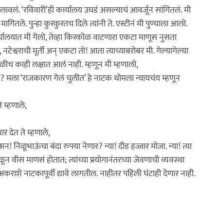
लावलं. ‘रविवारी’ही कार्यालय उघडं असल्याचं आवर्जून सांगितलं. मी
गितले. पुन्हा कुरकुरतच दिले त्यांनी ते. एस्टीनं मी पुण्याला आलो.
कार्यालयात मी गेलो, तेव्हा किरकोळ वाटणारा एकटा माणूस नुसता
टेश्वराची मूर्ती अन् एकटा तो! आता त्याच्याबरोबर मी. गेल्यागेल्या
मुळीच काही लक्षात आलं नाही. म्हणून मी म्हणालो,
्हा? मला ‘राजकारण गेलं चुलीत’ हे नाटक धोमला न्यायचंय म्हणून
 म्हणाले,
र देत ते म्हणाले,
न! निळूभाऊंचा बंदा रुपया नेणार? न्या! दीड हज्जार मोजा. न्या! त्या
न वीस माणसं होतात; त्यांच्या प्रयोगानंतरच्या जेवणाची व्यवस्था
े अकराशे नाटकापूर्वी द्यावे लागतील. नाहीतर पहिली घंटाही देणार नाही.