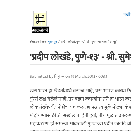
Skip to main content
नवी
You are here:
मुख्यपृष्ठ
/
'प्रदीप लोखंडे, पुणे-१३' - श्री. सुमेध वडावाला (रिसबूड)
'प्रदीप लोखंडे, पुणे-१३' - श्री. 
Submitted by
चिनूक्स
on 19 March, 2012 - 00:13
खरा भारत हा खेड्यांमध्ये वसला आहे, असं आपण कायम ऐ
पुरेसं लक्ष गेलेलं नाही, तर बड्या कंपन्यांना तरी हा भार
लोकसंख्येपर्यंत पोहोचायचं कसं, हा प्रश्न त्यामुळे मोठ्य
पोहोचण्यासाठी जी सखोल माहिती हवी, तीच मुळात उपलब्ध न
महाकठीण. ही समस्या ओळखली पुण्याच्या प्रदीप लोखंडे यांन