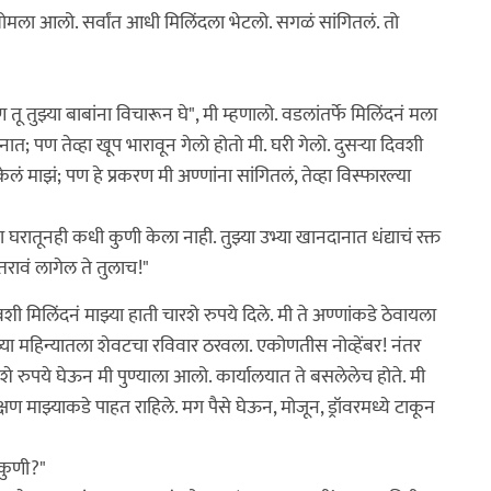
ला आलो. सर्वांत आधी मिलिंदला भेटलो. सगळं सांगितलं. तो
तुझ्या बाबांना विचारून घे", मी म्हणालो. वडलांतर्फे मिलिंदनं मला
ोनात; पण तेव्हा खूप भारावून गेलो होतो मी. घरी गेलो. दुसर्‍या दिवशी
 केलं माझं; पण हे प्रकरण मी अण्णांना सांगितलं, तेव्हा विस्फारल्या
या घरातूनही कधी कुणी केला नाही. तुझ्या उभ्या खानदानात धंद्याचं रक्त
्तरावं लागेल ते तुलाच!"
िवशी मिलिंदनं माझ्या हाती चारशे रुपये दिले. मी ते अण्णांकडे ठेवायला
ढच्या महिन्यातला शेवटचा रविवार ठरवला. एकोणतीस नोव्हेंबर! नंतर
शे रुपये घेऊन मी पुण्याला आलो. कार्यालयात ते बसलेलेच होते. मी
 क्षण माझ्याकडे पाहत राहिले. मग पैसे घेऊन, मोजून, ड्रॉवरमध्ये टाकून
 कुणी?"