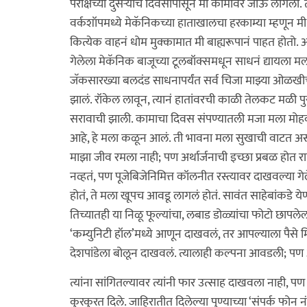
परीक्षेच्या दुसर्‍याच दिवसापासून मी कामावर जाऊ लागलो. त
वर्कशॉपमध्ये मेकॅनिकच्या हाताखालचा हरकाम्या म्हणून मी
कित्येक वाहनं धोम मुक्कामात मी बाह्यरूपानं पाहत होतो. आ
गेलेला मेकॅनिक बाजूच्या टूलबॉक्समधून साधनं द्यायला मला सा
जॅकसारख्या बलदंड साधनापर्यंत सर्व चिजा माझ्या ओळखीच्या
झालं. रॉकेल लावून, त्यानं हातांवरची काळी तेलकट मळी प
सरावाची झाली. कामाचा दिवस संपण्यातली मजा मला मोहक व
आहे, हे मला कळून आलं. ती भावना मला सुखाची वाटत अस
माझा जीव रमला नाही; पण अर्थार्जनाची इच्छा प्रबळ हो
नव्हतं, पण पूजेबिजेनिमित्त कॉलनीत रस्त्यावर दाखवल्या गेल
होतं, ते मला खूपच आवडू लागलं होतं. सावंत साहेबांकडे ये
तिच्यातही या निळू फूल्यांचा, लबाड डोळ्यांचा फोटो छा
‘कम्युनिटी हॉल’मध्ये आणून दाखवलं, तर आपल्याला पैसे मि
देशपांडेला बोलून दाखवलं. त्यालाही कल्पना आवडली; पण 
त्यांना सांगितल्यावर त्यांनी फार उत्साह दाखवला नाही, पण
कुरकुरत दिले. जाहिरातीत दिलेल्या पुण्याच्या ‘संपर्क फ