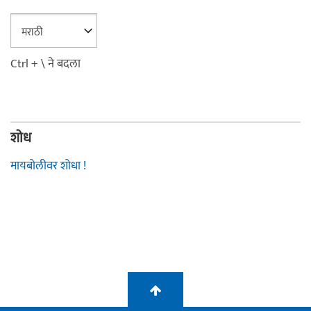
Ctrl + \ ने बदला
शोध
मायबोलीवर शोधा !