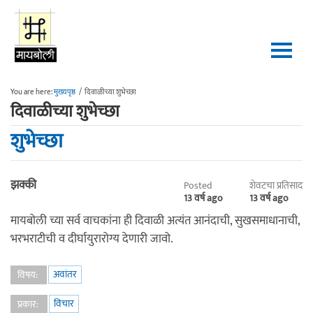
Skip to main content
You are here:
मुख्यपृष्ठ
/
दिवाळीच्या शुभेच्छा
दिवाळीच्या शुभेच्छा
शुभेच्छा
झक्की
Posted
शेवटचा प्रतिसाद
13 वर्ष ago
13 वर्ष ago
मायबोली च्या सर्व वाचकांना ही दिवाळी अत्यंत आनंदाची, सुखसमाधानाची,
भरभराटीची व दीर्घायुरारोग्य देणारी जावो.
अवांतर
विषय:
विचार
प्रकार: