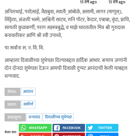
15 वर्ष ago
15 वर्ष ago
अनिलभाई, परदेसाई, वैद्यबुवा, स्वाती_आंबोळे, असामी, सागर (माणूस्),
सिंड्रेला, अंजली भस्मे, आश्विनी साटव, रुनि पॉटर, केदार, एबाबा, वृंदा, प्राचि,
सायली कुळकर्णी, पराग सह्स्त्रबुद्धे, व माझे भारतातील मित्र श्री गुरुदास
बनावलीकर आणि श्री रवी उपाध्ये,
या सर्वांना स. न. वि. वि.
आम्हाला दिवाळीच्या शुभेच्छा दिल्याबद्दल हार्दिक आभार. बर्‍याच जणांनी
दोन दोनदा शुभेच्छा देऊन आमची दिवाळी दुप्पट आनंदाची केली याबद्दल
धन्यवाद.
अवांतर
विषय:
संकीर्ण
प्रकार:
धन्यवाद
दिवाळीच्या शुभेच्छा
शब्दखुणा:
WHATSAPP
FACEBOOK
TWITTER
शेअर करा