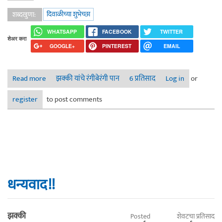
दिवाळीच्या शुभेच्छा
शब्दखुणा:
WHATSAPP
FACEBOOK
TWITTER
शेअर करा
GOOGLE+
PINTEREST
EMAIL
Read more
about शुभेच्छा
झक्की यांचे रंगीबेरंगी पान
6 प्रतिसाद
Log in
or
register
to post comments
धन्यवाद!!
झक्की
Posted
शेवटचा प्रतिसाद